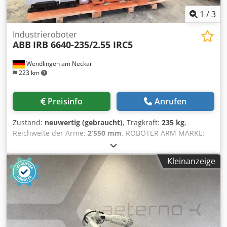
1
/
3
Industrieroboter
ABB
IRB 6640-235/2.55 IRC5
Wendlingen am Neckar
223 km
Preisinfo
Anrufen
Zustand:
neuwertig (gebraucht)
, Tragkraft:
235 kg
,
Reichweite der Arme:
2’550 mm
, ROBOTER ARM MARKE:
ABB MODELL: IRB 6640-235/2.55 Dsdjztdgrspfx Apqokr
TECHNISCHE BESCHREIBUNG NUTZLAST: 235 KG
Kleinanzeige
MAX.REICHWEITE: 2550 MM STEUERUNG: IRC 5 DELIVERY
FROM GERMANY WAREHOUSE