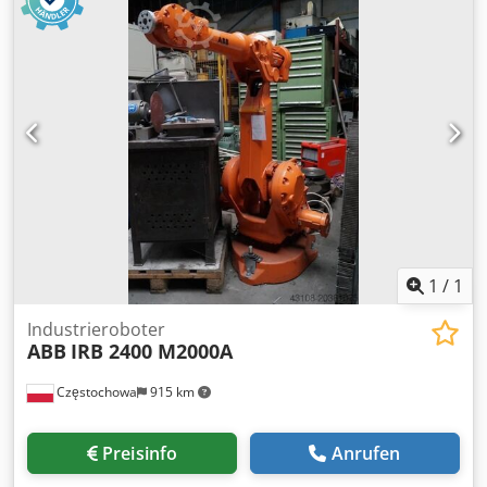
1
/
1
Industrieroboter
ABB
IRB 2400 M2000A
Częstochowa
915 km
Preisinfo
Anrufen