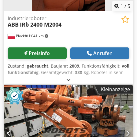
eine Nachricht oder kontaktieren Sie uns telefonisch.
1
/
5
Industrieroboter
ABB
IRb 2400 M2004
Płock
1’041 km
Preisinfo
Anrufen
Zustand:
gebraucht
, Baujahr:
2009
, Funktionsfähigkeit:
voll
funktionsfähig
, Gesamtgewicht:
380 kg
, Roboter in sehr
gutem Zustand mit Schaltschrank. Dkodpfx Apey I Ef Ioqjr
Kleinanzeige