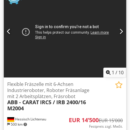
1
/
10
Flexible Fräszelle mit 6-Achsen
Industrieroboter, Roboter Fräsanlage
mit 2 Arbeitsplätzen, Fräsrobot
ABB - CARAT
IRC5 / IRB 2400/16
M2004
EUR 14’500
Hessisch Lichtenau
EUR 15’000
500 km
Festpreis zzgl. MwSt.