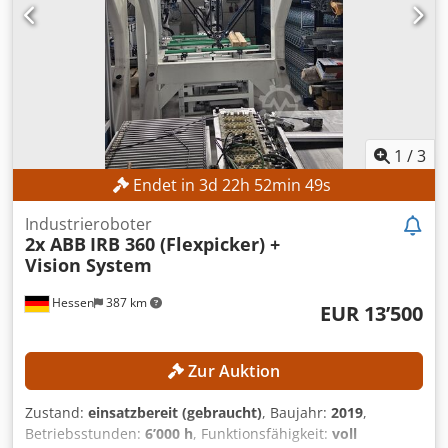
1
/
3
Endet in
3
d
22
h
52
min
47
s
Industrieroboter
2x ABB
IRB 360 (Flexpicker) +
Vision System
Hessen
387 km
EUR 13’500
Zur Auktion
Zustand:
einsatzbereit (gebraucht)
, Baujahr:
2019
,
Betriebsstunden:
6’000 h
, Funktionsfähigkeit:
voll