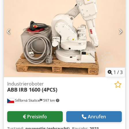
Achsen: 6 Montageart: Auf dem Boden, mit umgekehrter
Montage Gewicht (kg): 272 Steuerung: IRC5
Herstellungsjahr Schaltschrank: März 2017 Länge des RCC
(m): 14 Teach-Pendant: DSQC679 Kabellänge des Teach-
Pendants (m): 15
1
/
3
Industrieroboter
ABB
IRB 1600 (4PCS)
Stříbrná Skalice
597 km
Preisinfo
Anrufen
Zustand:
neuwertig (gebraucht)
, Baujahr:
2023
,