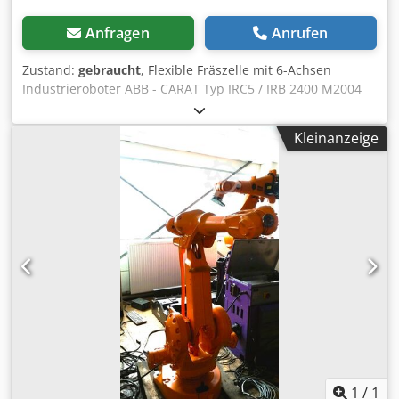
Anfragen
Anrufen
Zustand:
gebraucht
, Flexible Fräszelle mit 6-Achsen
Industrieroboter ABB - CARAT Typ IRC5 / IRB 2400 M2004
Roboter Fräsanlage mit Wechsel-Drehtisch mit 2
Arbeitsplätzen, Roboterzelle Serial. No. 24-51541 Baujahr
Kleinanzeige
2006 6-Achsen Industrieroboter ABB Typ IRB 2400/16
M2000 Steuerung ABB Typ IRC5 mit Tech-In Paneel HF
Frässpindel PERSKE Typ KRS 35.3-2, Leistung 1,2 kW,
Drehzahl 17400 bis 23200 U/min. Roboter
Handlinggewicht: 16 kg Eigengewicht nur Roboter: 380 kg
Tischgröße (Tisch 1) mit ALU-Tischplatte 500 x 500 mm
Tischgröße (Tisch 2) mit Pertinax-Tischplatte 600 x 600 mm
Netzanschluss: 400 VAC, 50 Hz - Hochfrequenz Spindel
ausgestattet mit Spannzangenaufnahme - Die
Gesamtanlage ist als kompakt als Fräszelle mit
Wechseltisch aufgebaut. - Steuerschrank und Roboter-
Steuerschrank alles kompakt und fest auf der Fräszellen
aufgebaut - Motorischer Rundschalttisch (vermutlich
Fabrikat WEISS) mit festem Schaltschritt = 2 Stationen =
1
/
1