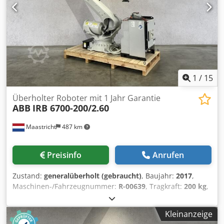
1
/
15
Überholter Roboter mit 1 Jahr Garantie
ABB
IRB 6700-200/2.60
Maastricht
487 km
Preisinfo
Anrufen
Zustand:
generalüberholt (gebraucht)
, Baujahr:
2017
,
Maschinen-/Fahrzeugnummer:
R-00639
, Tragkraft:
200 kg
,
Reichweite der Arme:
2’600 mm
, Steuerungshersteller:
IRC5
, Hersteller von Teach-Pendants:
DSQC679
, ABB IRB
Kleinanzeige
6700-200/2.60, hergestellt im Juli 2017. Der Roboter wird