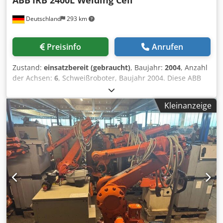
Versandkosten ins Ausland auf Anfrage – Bitte Land, Ort
Deutschland
293 km
und Postleitzahl angeben. Speditionskosten auf Anfrage –
Bitte Lieferadresse angeben.
Preisinfo
Anrufen
Zustand:
einsatzbereit (gebraucht)
, Baujahr:
2004
, Anzahl
der Achsen:
6
, Schweißroboter, Baujahr 2004. Diese ABB
IRB 2400L-Schweißzelle zeichnet sich durch eine robuste
Bauweise aus, ist mit einem Positionierer vom Typ ABB IRB
Kleinanzeige
500R ausgestattet und verfügt über ein Fronius TPS 4000-
Schweißgerät. Sie ist mit wichtigen
Sicherheitsvorrichtungen wie einem Lichtvorhang und
einer Sicherheitsumzäunung ausgestattet. Wenn Sie auf
der Suche nach hochwertigen Schweißkapazitäten sind,
sollten Sie die von uns zum Verkauf angebotene ABB IRB
2400L-Schweißzelle in Betracht ziehen. Kontaktieren Sie
uns für weitere Informationen. Dkedpfx Apozhmryoqer -
Industrieroboter-Modell: ABB IRB 2400L- Positioniergerät:
ABB IRB 500R- Schweißgerät: Fronius TPS 4000-
Versorgungsspannung: 3x400 V/PE/N- Kabelquerschnitt: 5