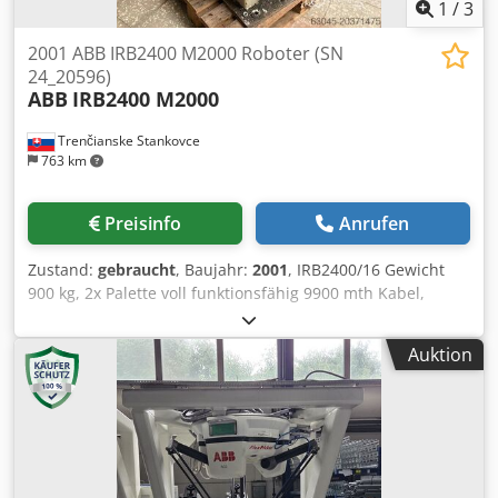
1
/
3
2001 ABB IRB2400 M2000 Roboter (SN
24_20596)
ABB
IRB2400 M2000
Trenčianske Stankovce
763 km
Preisinfo
Anrufen
Zustand:
gebraucht
, Baujahr:
2001
, IRB2400/16 Gewicht
900 kg, 2x Palette voll funktionsfähig 9900 mth Kabel,
Teachpendant Nutzlast 16 kg Reichweite: 2,4 m Dedpoxq
Aaxofx Apqokr
Auktion