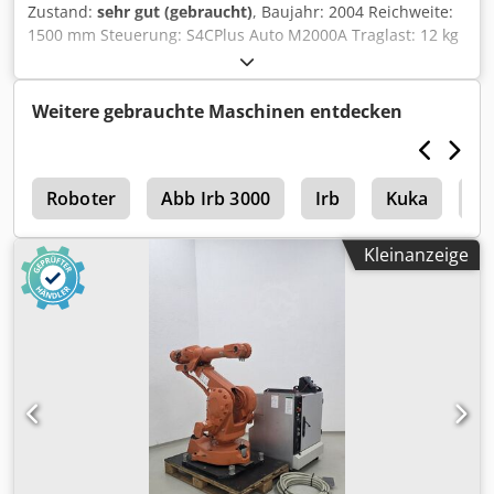
Zustand:
sehr gut (gebraucht)
, Baujahr: 2004 Reichweite:
1500 mm Steuerung: S4CPlus Auto M2000A Traglast: 12 kg
Das Angebot bezieht sich nur auf den Roboterarm Dodpfx
Apsxqn Nxsqjkr
Weitere gebrauchte Maschinen entdecken
g
Roboter
Abb Irb 3000
Irb
Kuka
Ab
Kleinanzeige