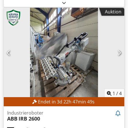
funktionsfähig
, Tragkraft:
3 kg
, Reichweite der Arme:
1’130
mm
, Kein Mindestpreis - garantierter Verkauf zum
Auktion
höchsten Gebot! Versteigerung von zwei ABB IRB 360
(Flexpicker) inkl. Vision System! TECHNISCHE DETAILS
Traglast: 3 kg Durchmesser Arbeitsbereich: 1.130 mm
Positionswiederholgenauigkeit: 0,03–0,1 mm
Bahnwiederholgenauigkeit: 0,1–0,33 mm MASCHINEN-
DETAILS Gewicht: 120 kg Netzspannung: 200–600 V
Netzfrequenz: 60 Hz Leistungsaufnahme bei maximaler
Last: 0,477 kW Nutzlast Pick-&-Place-Zyklus: 1 kg
Umgebungstemperatur: 0 bis +45 °C Relative
Luftfeuchtigkeit: max. 95 % Dsdpfx Apeznh T Eeqekr
Geräuschpegel: < 70 dB(A) Emission: EMC/EMI-abgeschirmt
Betriebsstunden: 6.000 h
1
/
4
Endet in
3
d
22
h
47
min
47
s
Industrieroboter
ABB
IRB 2600