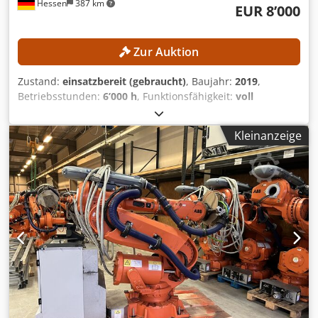
Hessen
387 km
EUR 8’000
Zur Auktion
Zustand:
einsatzbereit (gebraucht)
, Baujahr:
2019
,
Betriebsstunden:
6’000 h
, Funktionsfähigkeit:
voll
funktionsfähig
, Tragkraft:
12 kg
, Reichweite der Arme:
1’850 mm
, Kein Mindestpreis - garantierter Verkauf zum
Kleinanzeige
höchsten Gebot! Dkodpfxjznh Tfo Apqsr TECHNISCHE
DETAILS Tragkraft: 12 kg Reichweite: 1.850 mm
MASCHINEN-DETAILS Betriebsstunden: 6.000 h
Lieferumfang: Roboter + Steuerung + Schaltschrank +
Flexpendant und ProfiNet I/O Slave Software