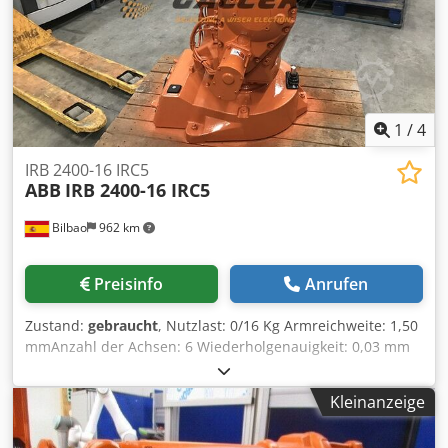
1
/
4
IRB 2400-16 IRC5
ABB
IRB 2400-16 IRC5
Bilbao
962 km
Preisinfo
Anrufen
Zustand:
gebraucht
, Nutzlast: 0/16 Kg Armreichweite: 1,50
mmAnzahl der Achsen: 6 Wiederholgenauigkeit: 0,03 mm
Robotergewicht: 0 Kg Montage: Boden Dkedpfx
Aeihgpvepqor
Kleinanzeige