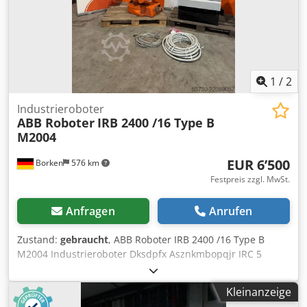
1
/
2
Industrieroboter
ABB Roboter
IRB 2400 /16 Type B
M2004
EUR 6’500
Borken
576 km
Festpreis zzgl. MwSt.
Anfragen
Anrufen
Zustand:
gebraucht
, ABB Roboter IRB 2400 /16 Type B
M2004 Industrieroboter Dksdpfx Asznkmbopqjr IRC 5
Robot 2 Stück auf Lager
Kleinanzeige