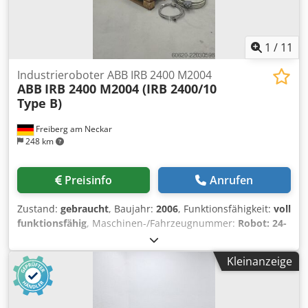
1
/
11
Industrieroboter ABB IRB 2400 M2004
ABB
IRB 2400 M2004 (IRB 2400/10
Type B)
Freiberg am Neckar
248 km
Preisinfo
Anrufen
Zustand:
gebraucht
, Baujahr:
2006
, Funktionsfähigkeit:
voll
funktionsfähig
, Maschinen-/Fahrzeugnummer:
Robot: 24-
50924 / Controller: 24-50924
, Gesamtgewicht:
534 kg
,
Tragkraft:
10 kg
, Reichweite der Arme:
1’550 mm
, 🇩🇪
Kleinanzeige
Industrieroboter ABB mit Manipulator IRB 2400 M2004 (IRB
2400/10 Type B Standard) und IRC5 M2004 Steuerung für
industrielle Automatisierungsanwendungen. Der Zustand