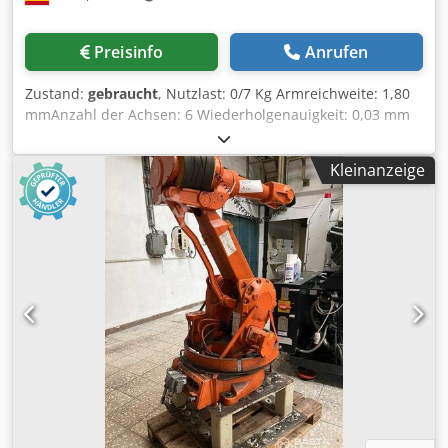
applications include handling, assembly, dispensing,
application processes and synchronized automation.
Preisinfo
Anrufen
Payload is 7 kg with a reach of 1800 mm, year 2007, with
49703 operating hours and RobotWare Version
Zustand:
gebraucht
, Nutzlast: 0/7 Kg Armreichweite: 1,80
5.13.2039.02 software. Equipped with a MultiMove system
mmAnzahl der Achsen: 6 Wiederholgenauigkeit: 0,03 mm
configuration for synchronized operation of two robot arms
Robotergewicht: 380 Kg Montage: Boden Dodpsh Au I Iofx
and software options MultiMove Independent,
Apqjkr
SingleProcess, Dispense, World Zones, Fixed Position
Kleinanzeige
Events, Path Recovery, Collision Detection, File and Serial
Channel Handling, Logical Cross Connections, Analog
Signal Interrupt and Multitasking.