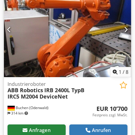
1
/
8
Industrieroboter
ABB Robotics
IRB 2400L TypB
IRC5 M2004 DeviceNet
EUR 10’700
Buchen (Odenwald)
314 km
Festpreis zzgl. MwSt.
Anfragen
Anrufen