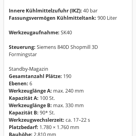
Innere Kühlmittelzufuhr (IKZ):
40 bar
Fassungsvermögen Kühlmitteltank:
900 Liter
Werkzeugaufnahme:
SK40
Steuerung:
Siemens 840D Shopmill 3D
Formingstar
Standby-Magazin
Gesamtanzahl Plätze:
190
Ebenen:
6
Werkzeuglänge A:
max. 240 mm
Kapazität A:
100 St.
Werkzeuglänge B:
max. 330 mm
Kapazität B:
90* St.
Werkzeugwechslerzeit:
ca. 17–22 s
Platzbedarf:
1.780 × 1.760 mm
Bauhöhe:
2.810 mm