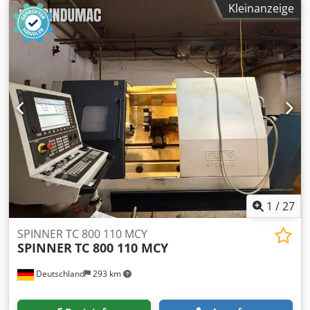
Kleinanzeige
1.337 mm Schwingdurchmesser : 700 mm
Stangendurchlass : 89 mm Eilgangsgeschwindigkeit : 20 /
10 / 24 m/min Hauptspindel Stangendurchlass : 89 mm
Futtergröße : 305 mm Drehzahl : 2.500 U/min
Spindelleistung : 22 kW Spindeldrehmoment : 1050 Nm
Gegenspindel Drehzahl : 4.000 U/min Spindelleistung : 12
kW Spindeldrehmoment : 122 Nm Werkzeugrevolver
Technologie : 12 Stationen Werkzeugantrieb : 5.000 U/min
Leistung : 9,4 kW Drehmoment : 90 Nm Codpfx Akex Ag
Hmo Herf Werkzeugaufnahme : BMT-65 / BH Verfahrweg X
: 280 mm Verfahrweg Y : 120 mm Verfahrweg Z : 1.390 mm
Ausstattung Späneentsorgung : Späneförderer
Kühlmittelversorgung : 240 Liter Werkzeugvermessung :
Messarm im Arbeitsraum Teileabfuhr : Teilefänger
1
/
27
Stangenmagazin : Vorbereitet
SPINNER TC 800 110 MCY
SPINNER
TC 800 110 MCY
Deutschland
293 km