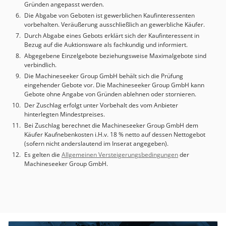
Übersetzungsverhältnis: 3:1 • Max. Geschwindigkeit:
Gründen angepasst werden.
68 Operating Time: 44.971 Grundmaschine: Abmessungen/
50°/sec • Max Rundlauf: 0,025 mm • Verfahrbereich: ±120°
Die Abgabe von Geboten ist gewerblichen Kaufinteressenten
Gewicht: Länge mm: 5.866 Breite mm: 4.196 Höhe mm:
• Auflösung: 0.001°A-Achse (rotierend) • Genauigkeit: ±15
vorbehalten. Veräußerung ausschließlich an gewerbliche Käufer.
2.547 Gewicht kg: 12.000.
arc-sec • Reproduzierbarkeit: 10 Bogensekunden •
Durch Abgabe eines Gebots erklärt sich der Kaufinteressent in
Maximale Drehung: 999.999° (mit Drehsteuerung) •
Bezug auf die Auktionsware als fachkundig und informiert.
Auflösung: 0.001°
Abgegebene Einzelgebote beziehungsweise Maximalgebote sind
verbindlich.
Die Machineseeker Group GmbH behält sich die Prüfung
eingehender Gebote vor. Die Machineseeker Group GmbH kann
Gebote ohne Angabe von Gründen ablehnen oder stornieren.
Der Zuschlag erfolgt unter Vorbehalt des vom Anbieter
hinterlegten Mindestpreises.
Bei Zuschlag berechnet die Machineseeker Group GmbH dem
Käufer Kaufnebenkosten i.H.v. 18 % netto auf dessen Nettogebot
(sofern nicht anderslautend im Inserat angegeben).
Es gelten die
Allgemeinen Versteigerungsbedingungen
der
Machineseeker Group GmbH.