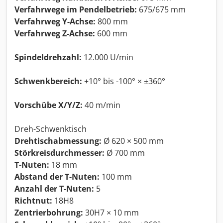
Verfahrwege im Pendelbetrieb:
675/675 mm
Verfahrweg Y-Achse:
800 mm
Verfahrweg Z-Achse:
600 mm
Spindeldrehzahl:
12.000 U/min
Schwenkbereich:
+10° bis -100° × ±360°
Vorschübe X/Y/Z:
40 m/min
Dreh-Schwenktisch
Drehtischabmessung:
Ø 620 × 500 mm
Störkreisdurchmesser:
Ø 700 mm
T-Nuten:
18 mm
Abstand der T-Nuten:
100 mm
Anzahl der T-Nuten:
5
Richtnut:
18H8
Zentrierbohrung:
30H7 × 10 mm