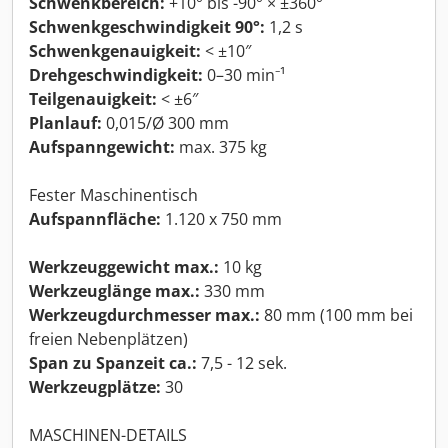
Schwenkbereich:
+10° bis -90° × ±360°
Schwenkgeschwindigkeit 90°:
1,2 s
Schwenkgenauigkeit:
< ±10″
Drehgeschwindigkeit:
0–30 min⁻¹
Teilgenauigkeit:
< ±6″
Planlauf:
0,015/Ø 300 mm
Aufspanngewicht:
max. 375 kg
Fester Maschinentisch
Aufspannfläche:
1.120 x 750 mm
Werkzeuggewicht max.:
10 kg
Werkzeuglänge max.:
330 mm
Werkzeugdurchmesser max.:
80 mm (100 mm bei
freien Nebenplätzen)
Span zu Spanzeit ca.:
7,5 - 12 sek.
Werkzeugplätze:
30
MASCHINEN-DETAILS