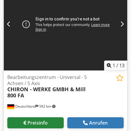
TNC640 NC Baujahr: 2018 Zustand: Gebraucht, sehr gut,
noch in Produktion Betriebsstunden: 26.290 h
Spindelstunden: 10.104 h X-Achse: 650 mm Y-Achse: 765
mm Z-Achse: 520 mm A-Achse: +30° bis -120° C-Achse:
360° Eilgang X-Achse: 40 m/min Eilgang Y-Achse: 40 m/min
Eilgang Z-Achse: 36 m/min Max. Tischbelastung: 500 kg
Spindel: 16.000 U/min, 30/24 kW Werkzeugaufnahme: HSK
63A Kühlmittel durch Spindel: 18 bar Höhe: 3.295 mm
Breite: 3.200 mm Länge: 4.585 mm Gewicht: 13.500 kg
1
/
13
Bearbeitungszentrum - Universal - 5
Achsen / 5 Axis
CHIRON - WERKE GMBH &
Mill
800 FA
Deutschland
592 km
Preisinfo
Anrufen