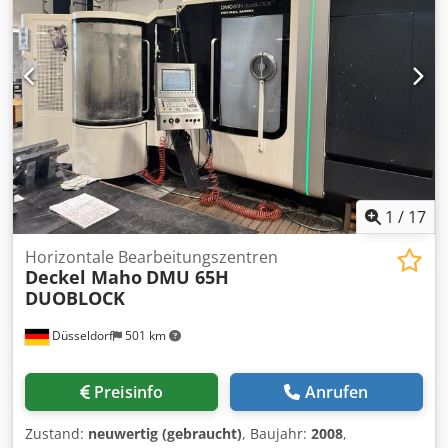
Steuerungsmodell:
TNC7
, Tischbelastung:
2’000 kg
,
Drehtischdurchmesser:
800 mm
, Gesamtgewicht:
18’600
kg
, Spindeldrehzahl (min.):
20’000 U/min
, Leistung des
Spindelmotors:
34’000 W
, Ausstattung:
Dokumentation/Handbuch, Drehzahl stufenlos
einstellbar, Späneförderer
, Neuwertige
Ausstellungsmaschine, Laser, Taster, IKZ konfigurierbar
Csdpfxexbzyrj Ak Herf
1
/
17
Horizontale Bearbeitungszentren
Deckel Maho
DMU 65H
DUOBLOCK
Düsseldorf
501 km
Preisinfo
Anrufen
Zustand:
neuwertig (gebraucht)
, Baujahr:
2008
,