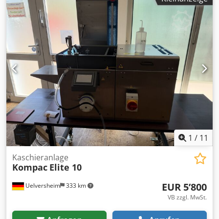
1
/
11
Kaschieranlage
Kompac
Elite 10
EUR 5’800
Uelversheim
333 km
VB zzgl. MwSt.