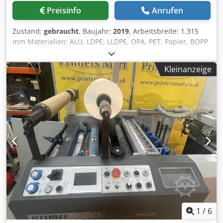
Preisinfo
Anrufen
Zustand:
gebraucht
, Baujahr:
2019
, Arbeitsbreite: 1.315
mm Materialien: ALU, LDPE, LLDPE, OPA, PET, Papier, BOPP
Abwickler-Durchmesser: 1.000 mm Aufwickler-
Durchmesser: 1.500 mm Mechanische Geschwindigkeit:
Kleinanzeige
500 m/min Primär-Abwickler Max. Rollendurchmesser:
1.000 mm | Hülsendurchmesser: 76 / 152 mm | Max.
Gewicht: 1.000 kg Bahnbreite: 1.330 mm | Max.
Kaschierbreite: 1.315 mm | Min. Bahnbreite: 500 mm
Sekundär-Abwickler Max. Rollendurchmesser: 1.500 mm |
Hülsendurchmesser: 76 / 152 mm | Max. Gewicht: 2.000 kg
Bahnbreite: 1.330 mm | Max. Kaschierbreite: 1.315 mm |
Min. Bahnbreite: 500 mm Hydraulische Beladung, BST OPG
Bahnlaufregelung, Lichtschranken zur
Bahnkantensteuerung Aufwickler Max.
Rollendurchmesser: 1.500 mm | Hülsendurchmesser: 76 /
152 mm | Max. Gewicht: 2.000 kg Bahnbreite: 1.330 mm |
Max. Kaschierbreite: 1.315 mm Arbeitsbreite: 1.315 mm
Materialien: ALU, LDPE, LLDPE, OPA, PET, Papier, BOPP
1
/
6
Abwickler-Durchmesser: 1.000 mm Dcedpfxjyiu I To Abtsk