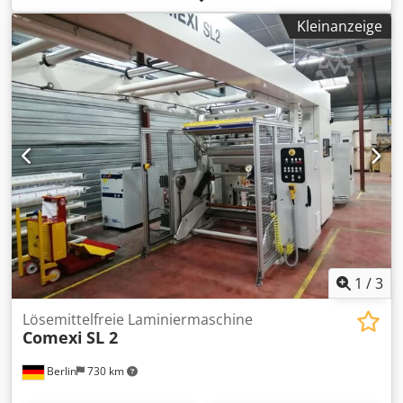
1420mm, Beschichtungsbreite: 1400mm, max.
Kleinanzeige
Rollendurchmesser: 1000mm, max. Rollengewicht: 1300kg,
Kerninnen- und Außendurchmesser: 76mm/95mm, max.
mechanische Geschwindigkeit: 460m/min, min.
Materialstärke: 15mm, max. Materialstärke: 250µm,
Gesamtanlagendimensionen X/Y: 19500mm/2500mm. Die
Anlage wurde als ein Umroller verwendet. Dokumentation
vorhanden. Eine Besichtigung vor Ort ist möglich. Dcjdpfx
Aox I Rprebtek
1
/
3
Lösemittelfreie Laminiermaschine
Comexi
SL 2
Berlin
730 km