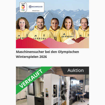
Kabine
Kaiser Kraft
Kgs 1670
Ks 205
Kse 300
Kx 121 3
Maschinensucher bei den Olympischen
Winterspielen 2026
Ls 703
Ng 200
Schuhmachermaschine Fraes Und Schleifmaschine
Tur 560