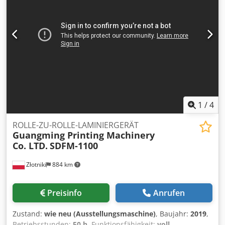
verarbeiten. Der Klebstoff wird über ein Hülsensystem
aufgetragen. Dispersionsklebstoffe können nicht
verarbeitet werden. Das System verfügt nicht über eine
Trocknungseinheit. Der PU-Klebstoff wird mit beheizten
Walzen (ca. 70–90 °C) auf die Kartonbahn aufgetragen. Die
Verbindung zwischen Karton und Folie wird durch Druck
und anschließende Selbsthärtung erreicht.
Papiergrammatur 120 bis 600 g/m² beschichtet mit PET
min. 8 mic bis max 75 mic PE min. 20 mic bis max 75 mic
1
/
4
ROLLE-ZU-ROLLE-LAMINIERGERÄT
Guangming Printing Machinery
Co. LTD.
SDFM-1100
Złotniki
884 km
Preisinfo
Anrufen
Zustand:
wie neu (Ausstellungsmaschine)
, Baujahr:
2019
,
Betriebsstunden:
50 h
, Funktionsfähigkeit:
voll