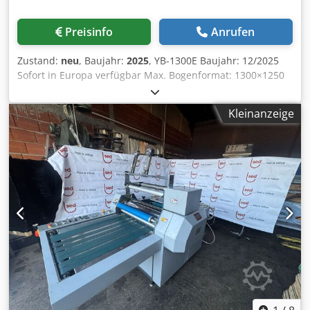
Klebstoff beschichtet und anschließend mit einem
Heizzylinder getrocknet oder die bereits mit Klebstoff
Preisinfo
Anrufen
beschichtete Folie wird in den Laminierzylinder abgerollt.
Der Laminierzylinder wird mittels Induktionsheizungen
Zustand:
neu
, Baujahr:
2025
, YB-1300E Baujahr: 12/2025
erhitzt. Unter dem Laminierzylinder wird das Papier mit
Sofort in Europa verfügbar Max. Bogenformat: 1300×1250
der Folie verbunden. Dies geschieht durch Temperatur
mm Dcedpfsy Iycuox Abtok Min. Bogenformat: 400×400
und Druck, die von der unteren Gummiwalze erzeugt
mm Oberbogenstärke: 150–600 g/m² Unterbogenstärke: A,
werden, die Folie und Papier gegen den Laminierzylinder
Kleinanzeige
B, C, E, F (Wellpappe), (Industriekarton) Max.
drückt. Im Aufwickelbereich wird das laminierte Band auf
Geschwindigkeit: 6.000 Bögen/Stunde Abmessungen:
einen Kern auf einer Welle gewickelt und kann dann zu
11,5×2×2,4 m Maschinengewicht: 5.000 kg
nachfolgenden Produktionsprozessen transportiert
Leistungsaufnahme: 10 kW / 380 V
werden. SDFM-1100 Spezifikation Maximale Rollenbreite
1100 mm Maximaler Rollendurchmesser 1100 mm
Papiergewicht 80 - 500 g/m2 Filmdicke 10-50 Mikrometer
Arbeitsgeschwindigkeit 10 - 65 m/min Elektrische
Spannung 380V 50Hz Dcsdpfsvy Aipox Abtjk
Gesamtleistung 78 kW Maximale Leistungsaufnahme 30
kW Gesamtgewicht 8000 kg Maschinenabmessungen
10130×2130×2960 mm