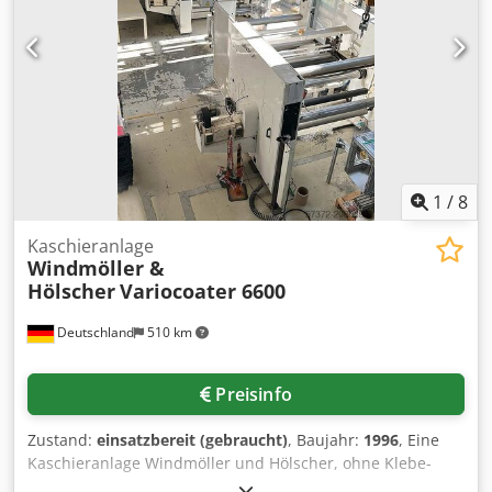
Hülseninnendurchmesser Papphülse: 76/152mm,
Stahlhülse: 150mm, max. Aufwicklung Rollendurchmesser:
1200mm, Hülseninnendurchmesser Papphülse: 152mm,
Stahlhülse: 150mm, zu verarbeitende Materialien, min.
Polyesterfolie: 10µm, min. Aluminiumfolie: 6,6µm, min. PE
Folie Primärabwickler: 40µm, min. PE Folie
Sekundärabwickler: 30µm, max. Papier: 150g/m², Länge:
8625mm, vollständige Dokumentation vorhanden. Eine
Besichtigung vor Ort ist möglich. Djdpfx Asy Uydfebteck
1
/
8
Kaschieranlage
Windmöller &
Hölscher
Variocoater 6600
Deutschland
510 km
Preisinfo
Zustand:
einsatzbereit (gebraucht)
, Baujahr:
1996
, Eine
Kaschieranlage Windmöller und Hölscher, ohne Klebe-
und Auftragswerk, steht zur Verfügung. Bahnbreite: