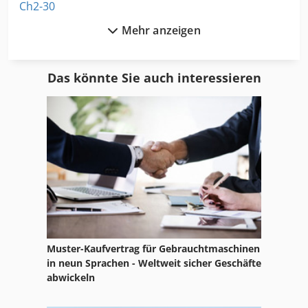
Ch2-30
Mehr anzeigen
Format
Ga 11 Ff
Das könnte Sie auch interessieren
Gkt 60
Gl 172
Hei Leim Kaschiermaschine Handanlage
Hsc 20 Linear
International 1700
International 2674
Muster-Kaufvertrag für Gebrauchtmaschinen
International 560
in neun Sprachen - Weltweit sicher Geschäfte
abwickeln
Ka 77