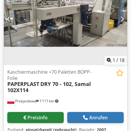
1
/
18
Kaschiermaschine +70 Paletten BOPP-
Folie
PAPERPLAST
DRY 70 - 102, Samal
102X114
Przejazdowo
1’117 km
Preisinfo
Anrufen
Zustand:
einsatzbereit (gebraucht)
, Baujahr:
2007
,