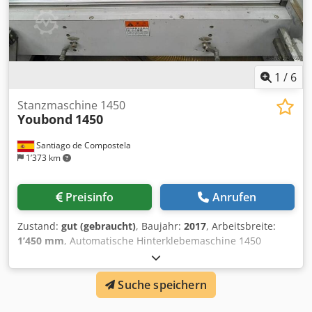
1
/
6
Stanzmaschine 1450
Youbond
1450
Santiago de Compostela
1’373 km
Preisinfo
Anrufen
Zustand:
gut (gebraucht)
, Baujahr:
2017
, Arbeitsbreite:
1’450 mm
, Automatische Hinterklebemaschine 1450
Automatischer Bogenanleger Dedpfjurivvox Abtjck
Automatischer Kartonanleger Automatisches Register mit
Suche speichern
Servomotor Ausgabe Gummituch