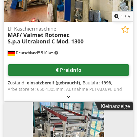
1
/
5
LF-Kaschiermaschine
MAF/ Valmet Rotomec
S.p.a
Ultrabond C Mod. 1300
Deutschland
510 km
Preisinfo
Zustand:
einsatzbereit (gebraucht)
, Baujahr:
1998
,
Arbeitsbreite: 650-1305mm, Ausnahme PET/ALU/PE und
ALU/PE: max. 1100mm, Produktionsgeschwindigkeit: 120-
220m/min, max. Arbeitsgeschwindigkeit: 300m/min, max.
Kleinanzeige
Primärabwicklung Rollendurchmesser: 1000mm,
Hülseninnendurchmesser Papphülse: 76/152mm,
Stahlhülse: 150mm, Kleberauftrag 2K für Film/Film: ca. 1,5-
2,5g/m², 1K für Papier/Film: ca. 2,5-4g/m², max.
Sekundärabwicklung Rollendurchmesser: 1000mm,