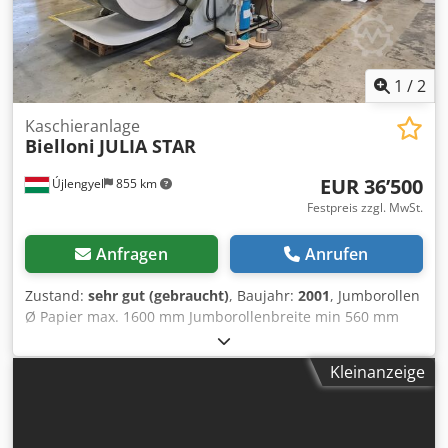
1
/
2
Kaschieranlage
Bielloni
JULIA STAR
EUR 36’500
Újlengyel
855 km
Festpreis zzgl. MwSt.
Anfragen
Anrufen
Zustand:
sehr gut (gebraucht)
, Baujahr:
2001
, Jumborollen
Ø Papier max. 1600 mm Jumborollenbreite min 560 mm
Jumborollenbreite max 1400 mm Jumborollen Ø PE, PET
max 1000 mm Spannköpfe Ø 76 mm, 100 mm,150 mm und
Kleinanzeige
300 mm Geschwindigkeit je nach Material 200 bis 300
m/Min. Dcedpfx Abexlkcketok Die Laminiermaschine
Bielloni Castello Julia 2 SL kann einkomponentige PU-
Klebstoffe mit 100 % Feststoffanteil (lösungsmittelfrei)