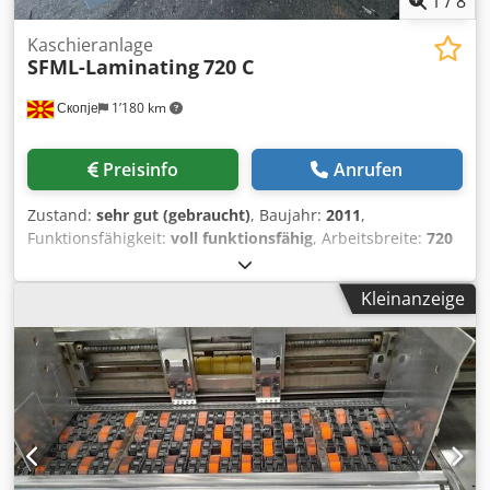
1
/
8
Kaschieranlage
SFML-Laminating
720 C
Скопје
1’180 km
Preisinfo
Anrufen
Zustand:
sehr gut (gebraucht)
, Baujahr:
2011
,
Funktionsfähigkeit:
voll funktionsfähig
, Arbeitsbreite:
720
mm
, Modell: SFML-720C Gewicht: 840 kg Leistung: 8,5 kW
Spannung: 220 V Baujahr: 2011 Djdpfx Abjyxl Tystock CE-
Kleinanzeige
zertifiziert