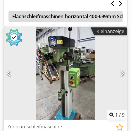
z
Flachschleifmaschinen horizontal 400-699mm Schlei
Kleinanzeige
1
/
9
Zentrumschleifmaschine