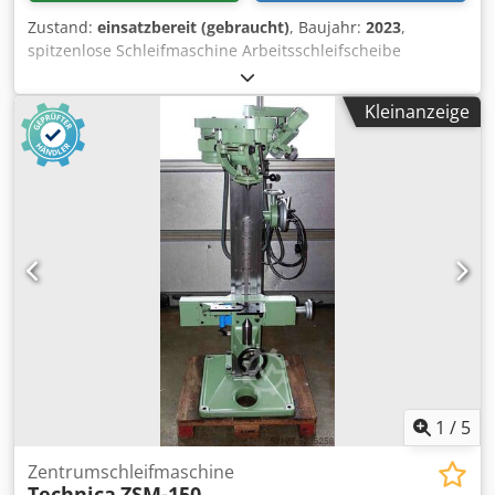
Zustand:
einsatzbereit (gebraucht)
, Baujahr:
2023
,
spitzenlose Schleifmaschine Arbeitsschleifscheibe
500X150X305MM Crodezbb Anspfx Ab Ejf
Kontrollschleifscheibe 300X150X127mm Durchmesser
Kleinanzeige
Kapazität 5-80MM Gewicht 3650KG
1
/
5
Zentrumschleifmaschine
Technica
ZSM-150