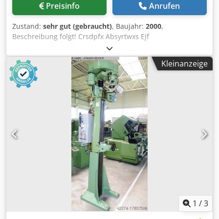
Preisinfo
Anrufen
Zustand:
sehr gut (gebraucht)
, Baujahr:
2000
,
Beschreibung folgt! Crsdpfx Absyrtwxs Ejf
Kleinanzeige
1
/
3