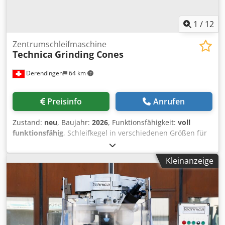
1
/
12
Zentrumschleifmaschine
Technica
Grinding Cones
Derendingen
64 km
Preisinfo
Anrufen
Zustand:
neu
, Baujahr:
2026
, Funktionsfähigkeit:
voll
funktionsfähig
, Schleifkegel in verschiedenen Größen für
Zentrierlochs-Schleifmaschinen. Codpfx Aexyiyqjb Ejrf
Kleinanzeige