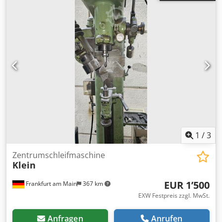
grinding head adjustement max. 160 mm, grinding spindle
speed 10000 - 45000 rpm, dressing stroke of the grinding
disc dressing unit max. 40 mm Machine under power in
our warehouse Mimu Machine Tools Gussago BS Italy
1
/
3
Zentrumschleifmaschine
Klein
EUR 1’500
Frankfurt am Main
367 km
EXW Festpreis zzgl. MwSt.
Anfragen
Anrufen