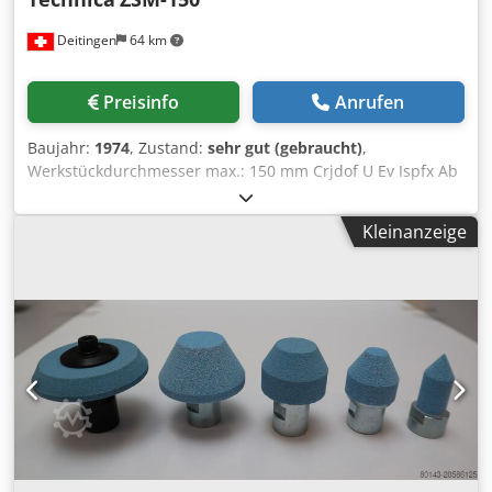
Deitingen
64 km
Preisinfo
Anrufen
Baujahr:
1974
, Zustand:
sehr gut (gebraucht)
,
Werkstückdurchmesser max.: 150 mm Crjdof U Ev Ispfx Ab
Ejf Werkstücklänge max.: 1100 mm
Zentrierbohrungswinkel: 60 ° Schleifspindel - Drehzahlen :
Kleinanzeige
15'000 U/min Gewicht: ca. 460 kg Abmessungen B x T x H:
ca. 700 x 800 x 1800 mm Zubehör: siehe Bild