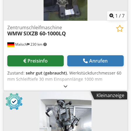
1
/
7
Zentrumschleifmaschine
WMW
SIXZB 60-1000LQ
Malsch
230 km
Preisinfo
Anrufen
Zustand:
sehr gut (gebraucht)
, Werkstückdurchmesser 60
mm Schleiftiefe 30 mm Einspannlänge 1000 mm
Cjdpfxeunt Ege Ab Eerf Maschinengewicht ca. 0,6 t
Raumbedarf ca. 0,5 x 0,5 x 2,1 m
Kleinanzeige