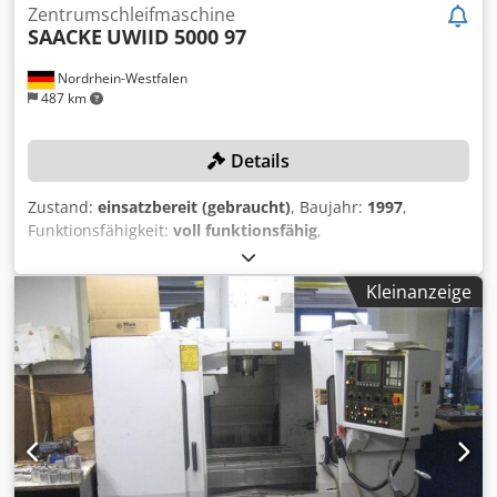
Zentrumschleifmaschine
SAACKE
UWIID 5000 97
Nordrhein-Westfalen
487 km
Details
Zustand:
einsatzbereit (gebraucht)
, Baujahr:
1997
,
Funktionsfähigkeit:
voll funktionsfähig
,
Maschinen-/Fahrzeugnummer:
UWID/5000/97
,
Schleifspindeldrehzahl:
10’000 U/min
,
Kleinanzeige
Vorschubgeschwindigkeit X-Achse:
20 m/min
,
Vorschubgeschwindigkeit Y-Achse:
10 m/min
,
Vorschubgeschwindigkeit Z-Achse:
20 m/min
,
Spitzenhöhe:
150 mm
, TECHNISCHE DETAILS Verfahrweg X-
Achse: 600 mm Verfahrweg Y-Achse: 250 mm Verfahrweg
Z-Achse: 250 mm Vorschubgeschwindigkeit X-Achse: 0 - 20
m/min Vorschubgeschwindigkeit Y-Achse: 0 - 10 m/min
Vorschubgeschwindigkeit Z-Achse: 0 - 20 m/min
Spitzenhöhe: 150 mm Nutzbare Tischfläche: 980 x 185 mm