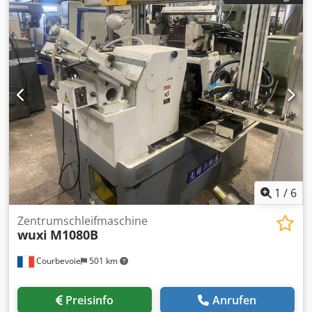
1
/
6
Zentrumschleifmaschine
wuxi
M1080B
Courbevoie
501 km
Preisinfo
Anrufen