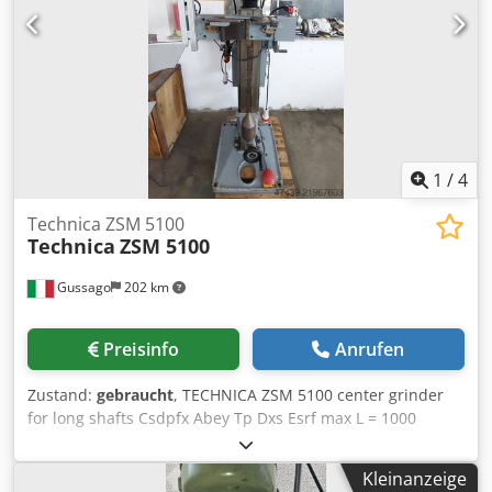
1
/
4
Technica ZSM 5100
Technica
ZSM 5100
Gussago
202 km
Preisinfo
Anrufen
Zustand:
gebraucht
, TECHNICA ZSM 5100 center grinder
for long shafts Csdpfx Abey Tp Dxs Esrf max L = 1000
Centering bore diameter 3 - 60 mm, workpiece clamping
range 4 - 220 mm, workpiece length 50 - 1000 mm,
Kleinanzeige
workpiece weight max. 120 kg, centering bore angle 60°,