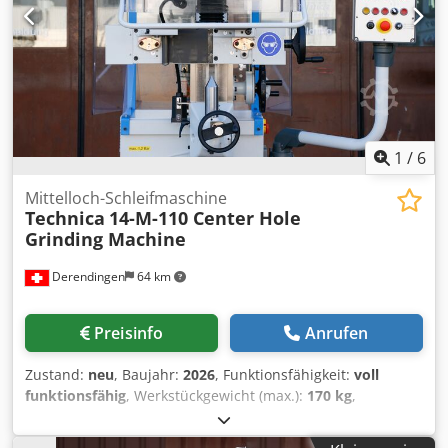
1
/
6
Mittelloch-Schleifmaschine
Technica
14-M-110 Center Hole
Grinding Machine
Derendingen
64 km
Preisinfo
Anrufen
Zustand:
neu
, Baujahr:
2026
, Funktionsfähigkeit:
voll
funktionsfähig
, Werkstückgewicht (max.):
170 kg
,
Schleifspindeldrehzahl:
45’000 U/min
, Spindeldrehzahl
(min.):
5’000 U/min
, Spindeldrehzahl (max.):
45’000 U/min
,