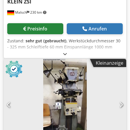
KLEIN
ZSI
Malsch
230 km
Preisinfo
Anrufen
Zustand:
sehr gut (gebraucht)
, Werkstückdurchmesser 30
- 325 mm Schleiftiefe 60 mm Einspannlänge 1000 mm
Zentrierbohrung 1 - 30 mm Maschinengewicht ca. 0,2 t
Credpfozcq Rqex Ab Eof Raumbedarf ca. 0,5 x 0,5 x 1,7 m
Kleinanzeige
Abrichtgerät, Gegenspitze, Schleifsteine