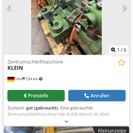
Kegelwinkel Zentrierbohrung: 60° Max.
Zentrierbohrungsdurchmesser: 50 mm Min.
Kernlochdurchmesser: 2 mm Gewicht: 460 kg
Abmessungen: 850 x 750 x 1850 mm Zustand: Gebraucht,
Gut Für die Richtigkeit, Vollständigkeit und Aktualität der
Angaben wird keine Gewähr übernommen.
1
/
6
Zentrumschleifmaschine
KLEIN
Ulm
224 km
Preisinfo
Anrufen
Zustand:
gut (gebraucht)
, Eine gebrauchte
Zentrumschleifmaschine Fab.KLEIN Masch.Nr:4560
Cjdpfxey Rfg De Ab Eerf
Kleinanzeige