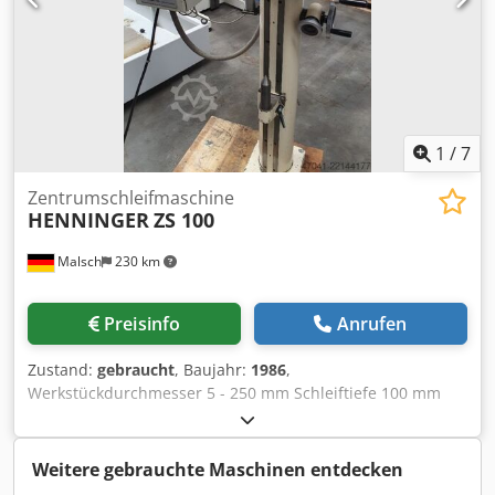
1
/
7
Zentrumschleifmaschine
HENNINGER
ZS 100
Malsch
230 km
Preisinfo
Anrufen
Zustand:
gebraucht
, Baujahr:
1986
,
Werkstückdurchmesser 5 - 250 mm Schleiftiefe 100 mm
Einspannlänge 1200 mm Spindeldrehzahl: 13600 / 27200
Schleifbereich 10 - 50 mm Crjdpfozd Hgvjx Ab Ejf
Maschinengewicht ca. 1,2 t Raumbedarf ca. 1,2 x 1,0 x 2,0
Weitere gebrauchte Maschinen entdecken
m