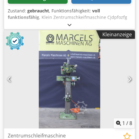
Zustand:
gebraucht
, Funktionsfähigkeit:
voll
funktionsfähig
, Klein Zentrumschkeifmaschine Cjdpfozfg
Shjx Ab Eerf Baujahr: ungekannt Maschine ist voll
funktionsfähig
Kleinanzeige
1
/
8
Zentrumschleifmaschine