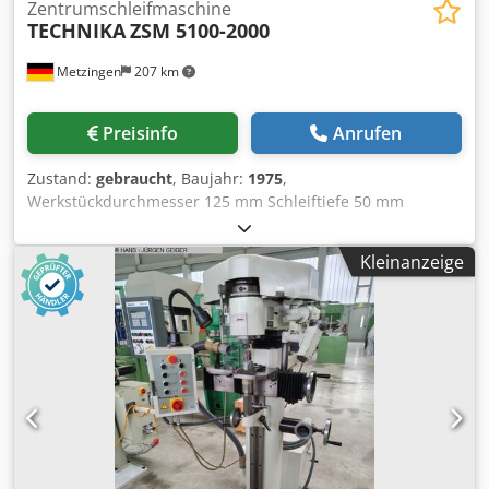
Zentrumschleifmaschine
TECHNIKA
ZSM 5100-2000
Metzingen
207 km
Preisinfo
Anrufen
Zustand:
gebraucht
, Baujahr:
1975
,
Werkstückdurchmesser 125 mm Schleiftiefe 50 mm
Einspannlänge 2000 mm Gesamtleistungsbedarf 0,5 kW
Maschinengewicht ca. 1000 kg Raumbedarf ca. m A N G E
Kleinanzeige
B O T Wir können Ihnen unverbindlich ab Lager, Irrtum
und Zwischenverkauf vorbehalten, anbieten : T E C H N I C
A (Schweiz) Vertikale Zentrierbohrungs - Schleifmaschine
Type ZSM 5100 - 2000 Baujahr ca. 1975 Fabrik-Nr. 66 32
7872 _____ Spitzenentfernung 50 – 2.000 mm Werkstück-? 8
- 125 mm Schwing-Ø Reitstockzentrum ./. Führungsbahn
290 mm Schwing-Ø Schraubstock ./. Schleifkopfsäule ca.
300 mm Werkstückgewicht ca. 250 kg max.
Zentrierbohrungs-Kegel-Æ 2-50 mm max.
Zentrierbohrungs-Kegelwinkel 60 ° Spannbereich des