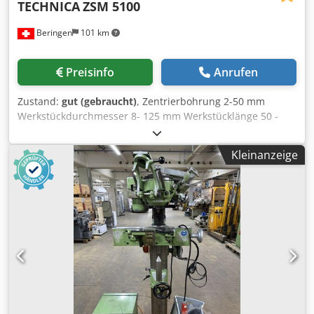
TECHNICA
ZSM 5100
Beringen
101 km
Preisinfo
Anrufen
Zustand:
gut (gebraucht)
, Zentrierbohrung 2-50 mm
Werkstückdurchmesser 8- 125 mm Werkstücklänge 50 -
1000 mm Schleifscheiben-Drehzahl 13'000-45'000 U/min
Coderivlujpfx Ab Eerf Diverses Zubehör MARCELS
Kleinanzeige
MASCHINEN AG