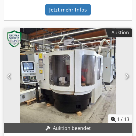
Ejrf Zubehör: -feste Spitze L=180mm -feste Spitze
Jetzt mehr Infos
L=300mm -div. Schaftschleifer -div. Spann- und Hilfsmittel
*
Auktion
1
/
13
Auktion beendet