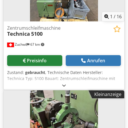
1
/
16
Zentrumschleifmaschine
Technica
5100
Zuchwil
67 km
Preisinfo
Anrufen
Zustand:
gebraucht
, Technische Daten Hersteller:
Technica Typ: 5100 Bauart: Zentrumschleifmaschine mit
vertikaler Bauweise Werkstückaufnahme: zwischen Spitzen
mit Reitstock und Führung Schleifspindel: Hochdrehzahl-
Kleinanzeige
Schleifspindel Ausstattung: diverse Schleifkörper und
Zentrierspitzen vorhanden Grösste Werkstücklänge: 1100
mm Kleinste Werkstücklänge: 50 mm Grösster
Werkstückdurchmesser: 125 mm Cedpfx Aoyw Rr Esb Esrf
Kleinster Werkstückdurchmesser: 8 mm Spitzenhöhe über
Führung: 145 mm Spitzenhöhe über Schlitten: 65 mm