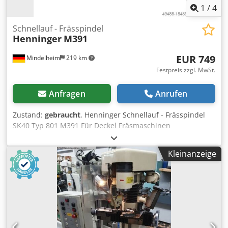
1
/
4
Schnellauf - Frässpindel
Henninger
M391
EUR 749
Mindelheim
219 km
Festpreis zzgl. MwSt.
Anfragen
Anrufen
Zustand:
gebraucht
, Henninger Schnellauf - Frässpindel
SK40 Typ 801 M391 Für Deckel Fräsmaschinen
Übersetzung: 1:6 Credpfxevygxno Ab Eef Max. Drehzahl:
12.000 1/min Dauer-Drehzahl: 10.000 1/min Temperatur:
Kleinanzeige
ca. 60°C mit Werkzeugen über: ø 12 mm Mit 14
Spannzangen Spannbereich 2 - 15 mm