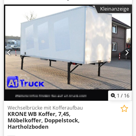
Laderaumlänge:
7’300 mm
, Maschinen-/Fahrzeugnummer:
Kleinanzeige
JCL WAB
, Krone Wechselbrücke WK 7,3 Container Baujahr
2014 Laderaumlänge 7,30 Meter Gesamtlänge 7,45 Meter
Dcodpjwdxdiofx Ak Dok Fahrzeugart Wechselbehälter
Aufbautyp Wechselbrücke Koffer zul. Gesamtgewicht
16.000 kg Leergewicht 3060 kg Farbe Weiß Gebraucht ja
1
/
16
Wechselbrücke mit Kofferaufbau
KRONE
WB Koffer, 7,45,
Möbelkoffer, Doppelstock,
Hartholzboden