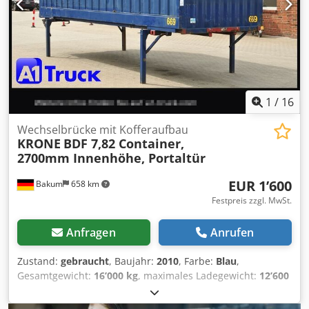
1
/
16
Wechselbrücke mit Kofferaufbau
KRONE
BDF 7,82 Container,
2700mm Innenhöhe, Portaltür
EUR 1’600
Bakum
658 km
Festpreis zzgl. MwSt.
Anfragen
Anrufen
Zustand:
gebraucht
, Baujahr:
2010
, Farbe:
Blau
,
Gesamtgewicht:
16’000 kg
, maximales Ladegewicht:
12’600
kg
, Leergewicht:
3’400 kg
, Laderaumvolumen:
51 m³
,
Laderaumbreite:
2’480 mm
, Laderaumlänge:
7’700 mm
,