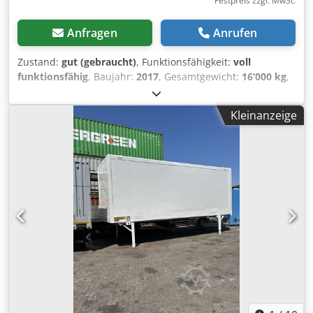
Festpreis zzgl. MwSt.
Anfragen
Anrufen
Zustand:
gut (gebraucht)
, Funktionsfähigkeit:
voll
funktionsfähig
, Baujahr:
2017
, Gesamtgewicht:
16’000 kg
,
maximales Ladegewicht:
13’140 kg
, Leergewicht:
2’860 kg
,
Laderaumbreite:
2’480 mm
, Laderaumlänge:
7’300 mm
,
Kleinanzeige
Laderaumhöhe:
2’520 mm
, DEUTSCHER HÄNDLER bietet
an: Krone BDF Wechselkoffer Baujahr 11 / 2017 16000 kg
GG 2860 kg leer Kranbar doppelte Aufnahmen Türen
hinten Teleskopstützbeine Innen: 7300x2480x2520 mm
Beschriftung ist nur Folie Wechselbrücken und Lafetten
sind viele am Lager ! ##### BITTE ANRUFEN - KEINE EMAIL
! ##### ANLIEFERUNG IST DEUTSCHLANDWEIT MÖGLICH !
MEPO-NUTZFAHRZEUGE LIEFERT SEIT 1983 ! Djdszrignopfx
Ak Dock BESICHTIGUNG NUR MIT TERMIN ! #####