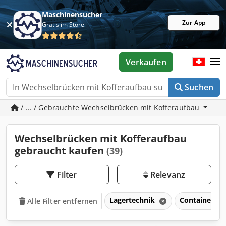
Maschinensucher
Zur App
Gratis im Store
Verkaufen
Suchen
/ ... / Gebrauchte Wechselbrücken mit Kofferaufbau
Wechselbrücken mit Kofferaufbau
gebraucht kaufen
(39)
Filter
Relevanz
Lagertechnik
Container &
Alle Filter entfernen