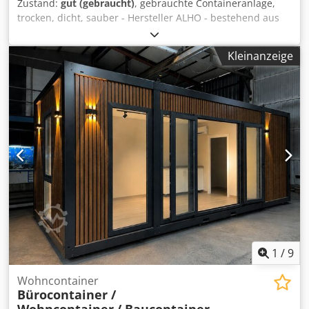
Zustand:
gut (gebraucht)
, gebrauchte Containeranlage,
trocken, dicht, sauber - Hersteller ALHO - bestehend aus
16x Raumcontainer + 2 Stück Teppencontainer a 20 Fuss
Containern = ca. 270m² - aktuelle Nutzung - Ersatzschule-
Kleinanzeige
Freizug ab 31.07.26 - Einzelverkauf zu je 4 Containern =
60m² möglich Maße je Container: Länge: 6,00m Breite:
2,50m Aussenhöhe: 2,95m Innenhöhe: 2,50m Dämmung:
Wand: 80mm Boden: 100mm Decke: 80mm Ausstattung: -
mittiges Treppenhaus bestehend aus 2x 20ft Containern -
4 Klassenräume bestehend aus jeweils 4x 20ft Containern
- 2 Fluchttreppen für das OG - Kunststofffenster mit
Isolierverglasung und Kipp-/ Drehfunktion - Jalousien -
Elektroheizung - Dichtgummis - Wandverkleidung -
Deckenverkleidung Dedpfszq Eipsx Ah Sjck -
Übertrittsbleche - Containerklammern - Akustikelemente
Unterlagen des Herstellers liegen vor. Beladung und
Transport kann organisiert werden. Es werden nur
ernstgemeinte und seriöse Anfragen unter Angabe von:
1
/
9
Namen, E-Mail-Adresse und Telefonnummer beantwortet.
Wohncontainer
Bürocontainer /
Wohncontainer
/ Baucontainer