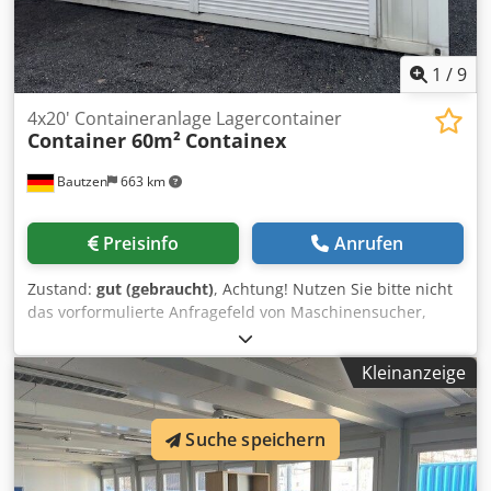
1
/
9
4x20' Containeranlage Lagercontainer
Container 60m²
Containex
Bautzen
663 km
Preisinfo
Anrufen
Zustand:
gut (gebraucht)
, Achtung! Nutzen Sie bitte nicht
das vorformulierte Anfragefeld von Maschinensucher,
stellen Sie Ihre eigene Fragen in diesem Feld. Bitte füllen
Sie das Anfragefeld selbständig aus. Nur so bekommen Sie
Kleinanzeige
eine Antwort. gebrauchte Containeranlage, trocken, dicht,
muss noch gereinigt werden - bestehend aus 4 Stück 20
Fuss Containern = ca. 60m² Maße je Container: Länge:
Suche speichern
6,00m Breite: 2,50m Aussenhöhe: 2,80m Innenhöhe: 2,50m
Dämmung: Dach 100mm Wand 100mm Boden 100mm