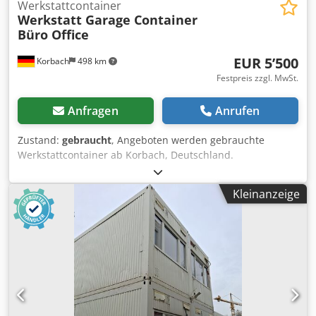
Werkstattcontainer
Werkstatt Garage Container
Büro Office
EUR 5’500
Korbach
498 km
Festpreis zzgl. MwSt.
Anfragen
Anrufen
Zustand:
gebraucht
, Angeboten werden gebrauchte
Werkstattcontainer ab Korbach, Deutschland.
CONTAINERTYP: Werkstattcontainer, Office Container
AUSLIEFERUNGSZUSTAND: gebraucht, funktionierend
Kleinanzeige
AUASSTATTUNG: - Außenbeleuchtung - Heizung -
Feuerlöscher - Rampe - Rolltor elektrisch Dedpfx Aezqt A
Djh Sock - Elektrik 65 Amp. - Starkstromanschluss
ABMESSUNGEN LxBxH: ca. 5x 4,05x 4,20m Gewicht: 7.000
kg LIEFERUNG: ca. 2 Wochen Vorlauf TRANSPORT: Sie
können uns Ihre PLZ mitteilen, damit wir Ihnen ein
kostenloses und unverbindliches Angebot über Container
inkl. Lieferung und falls notwendig auch Abladen vom LKW