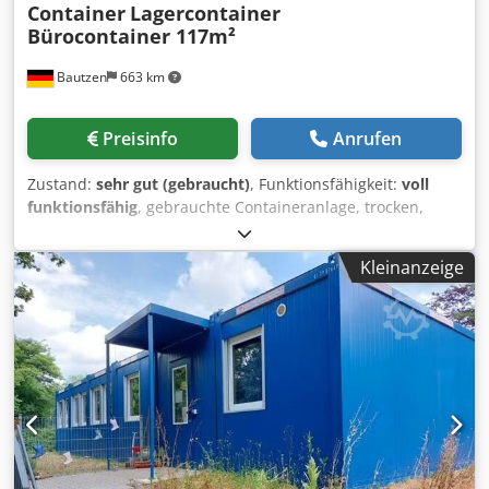
Container
Lagercontainer
Bürocontainer 117m²
Bautzen
663 km
Preisinfo
Anrufen
Zustand:
sehr gut (gebraucht)
, Funktionsfähigkeit:
voll
funktionsfähig
, gebrauchte Containeranlage, trocken,
dicht, sehr guter Zustand - bestehend aus 7 Stück 20 Fuss
Containern und 1 Stück 16 Fuss Container = ca. 117m² -
Kleinanzeige
zementgebundene Bodenplatte Maße je Container: Länge:
6,00m/ 4,89m Breite: 2,50m Aussenhöhe: 2,80m
Innenhöhe: 2,50m Dämmung: Dach: 100mm Wand: 60mm
Boden: 100mm Ausstattung: - 2x doppelflügige
Aussentüren - Kunststofffenster mit Isolierverglasung und
Kipp-/ Drehfunktion - Jalousien - Elektroheizung -
Akkustikdecke - Dichtgummis - Wandverkleidung -
Deckenverkleidung - Übertrittsbleche - Containerklammern
- Unterlagen liegen vor Die Anlage ist demontiert und zum
Abtransport vorbereitet. Beladung und Transport kann