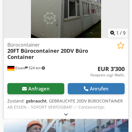
erstellen. VIELFALT: Ausserdem finden Sie bei uns
Seecontainer aller gängigen Größen (20DV, 40DV, 20HC,
40HC...) und für jeden Bedarf. Ob als Lager, Bauprojekte,
logistische Lösungen oder Seetransport. Wir freuen uns
auf Ihre Kontaktaufnahme! NAUTEXA GmbH
1
/
9
Bürocontainer
20FT Bürocontainer 20DV Büro
Container
EUR 3’300
Essen
524 km
Festpreis zzgl. MwSt.
Anfragen
Anrufen
Zustand:
gebraucht
, GEBRAUCHTE 20DV BÜROCONTAINER
AB ESSEN – SOFORT VERFÜGBAR! ✅ Containertyp:
Bürocontainer 20DV ✅ Zustand: gebraucht, wind- &
wasserdicht, ohne Equipment, Originalbilder ✅
Ausstattung: Elektrik & Heizung, Eingangstür an der kurzen
Seite ✅ Abmessungen (LxBxH): 6.058 x 2.438 x 2.800 mm –