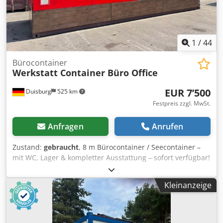
1
/
44
Bürocontainer
Werkstatt Container Büro Office
EUR 7’500
Duisburg
525 km
Festpreis zzgl. MwSt.
Anfragen
Anrufen
Zustand:
gebraucht
, 8 m Bürocontainer / Seecontainer –
mit WC, Lager & kompletter Ausstattung – sofort verfügbar!
----- PREIS: 7.500 € VB ab Dunkerque, Frankreich ----- KURZ
& KNACKIG: ✅ Büro, WC & Lager in einem Container ✅ Voll
Kleinanzeige
ausgestattet: Heizung, Spüle, Starkstrom, Markise ✅ Sofort
lieferbar – nur 2 Stück verfügbar! ----- DETAILS &
HIGHLIGHTS: Wir bieten gepflegte 27FT Bürocontainer (8 m
Länge) in sehr gutem Zustand an – perfekt als