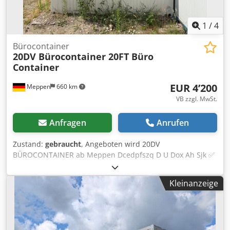
1
/
4
Bürocontainer
20DV Bürocontainer 20FT Büro
Container
EUR 4’200
Meppen
660 km
VB zzgl. MwSt.
Anfragen
Anrufen
Zustand:
gebraucht
, Angeboten wird 20DV
BÜROCONTAINER ab Meppen Dcedpfszq D U Dox Ah Sjk ✅
CONTAINERTYP: Bürocontainer 20DV ✅
AUSLIEFERUNGSZUSTAND: gebraucht, wind- und
Kleinanzeige
wasserdicht, ohne Equipment Container verfügt über
Elektrik und Heizung, Eingangstür ist an der kurzen Seite.
Laminat kann verlegt werden. Originalbilder. ✅
ABMESSUNGEN LxBxH: 6058x 2990x 2800. ✅ TRANSPORT: