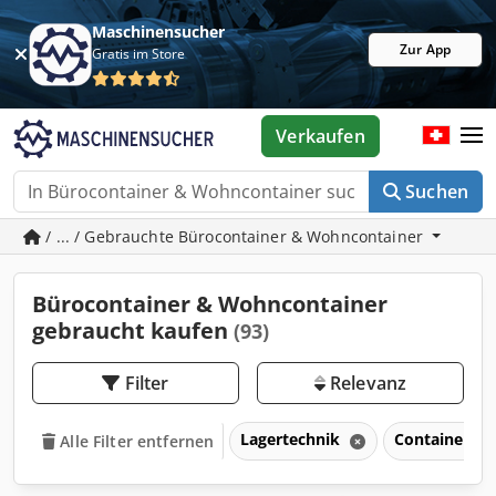
Maschinensucher
Zur App
Gratis im Store
Verkaufen
Suchen
/ ... / Gebrauchte Bürocontainer & Wohncontainer
Bürocontainer & Wohncontainer
gebraucht kaufen
(93)
Filter
Relevanz
Lagertechnik
Container &
Alle Filter entfernen