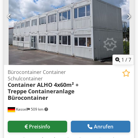
Sie können uns Ihre PLZ mitteilen, damit wir Ihnen ein
kostenloses und unverbindliches Angebot über Container
inkl. Lieferung und falls notwendig auch Abladen vom LKW
erstellen. ✅VIELFALT: Ausserdem finden Sie bei uns
Seecontainer aller gängigen Größen (20DV, 40DV, 20HC,
40HC...) und für jeden Bedarf. Ob als Lager, Bauprojekte,
logistische Lösungen oder Seetransport. Wir freuen uns
auf Ihre Kontaktaufnahme! NAUTEXA GmbH
1
/
7
Bürocontainer Container
Schulcontainer
Container ALHO 4x60m² +
Treppe
Containeranlage
Bürocontainer
Kassel
509 km
Preisinfo
Anrufen