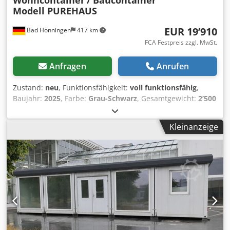
Modell PUREHAUS
EUR 19’910
Bad Hönningen
417 km
FCA Festpreis zzgl. MwSt.
Anfragen
Anrufen
Zustand:
neu
, Funktionsfähigkeit:
voll funktionsfähig
,
Baujahr:
2025
, Farbe:
Grau-Schwarz
, Gesamtgewicht:
2’500
kg
, maximales Ladegewicht:
3’000 kg
, Leergewicht:
3’000
kg
, Laderaumbreite:
3’000 mm
, Laderaumlänge:
7’000
Kleinanzeige
mm
, Laderaumhöhe:
2’800 mm
,
Maschinen-/Fahrzeugnummer:
Wohncontainer
PUREHAUS
, Ausstattung:
Dusche, Kühlaggregat, Toilette,
Warmwasser
, WOHN – Modell PUREHAUS Wohnkomfort
auf höchstem Niveau | 300 × 700 cm Erleben Sie eine neue
Generation von Wohncontainern – entwickelt mit dem
klaren Ziel, nicht wie ein Container zu wirken, sondern sich
wie ein echtes Zuhause anzufühlen. Unsere sofort
verfügbaren Modelle können direkt vor Ort besichtigt
werden und stehen für höchste Qualität, modernes Design