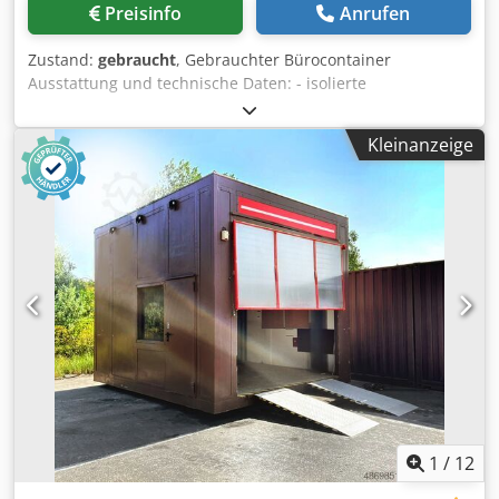
Preisinfo
Anrufen
Zustand:
gebraucht
, Gebrauchter Bürocontainer
Ausstattung und technische Daten: - isolierte
Stahlcontainer-Ausführung - CEE-Starkstromanschluss -
Elektro-Unterverteilung - mehrere 230-V-Steckdosen - 2
Kleinanzeige
Deckenleuchten - 3 Kunststofffenster mit Rollläden (2
vorne, 1 seitlich) - verglaste Eingangstür - pflegeleichter
Bodenbelag - sofort einsatzbereit - Maße: ca. 6.000 × 2.450
× 2.550 mm Verfügbarkeit: kurzfristig Dcodpfx Ahjznk Dgo
Ssk Standort: 63934 Röllbach
1
/
12