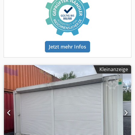
aktuell beste Dämmwerte Die Anlage ist bereits demontiert
und zum Transport vorbereitet. Boden: 110mm, Wand:
100mm, Decke: 140mm Maße je Container: Länge:6,00m
Breite: 2,50,m Aussenhöhe: 2,80m Dcjdpfx Aon Ryrmjh Sek
Innenhöhe: 2,54m Ausstattung: - Kunststofffenster mit
Doppelverglasung - bodentiefe Fenster - manuelle
Rollläden - 2 Türen - 3 Toiletten - 3 Waschbecken -
Jetzt mehr Infos
Elektroheizung - Warmwasserboiler - Klimaanlage -
Notausgang - 5 Dichtgummis - 20 Containerklammern - 1
Vordach mit Stützen Eine Erweiterung ist jederzeit
möglich. Es werden nur ernstgemeinte und seriöse
Kleinanzeige
Anfragen unter Angabe von: Namen, E-Mail-Adresse und
Telefonnummer beantwortet.