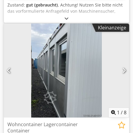
Zustand:
gut (gebraucht)
, Achtung! Nutzen Sie bitte nicht
das vorformulierte Anfragefeld von Maschinensucher,
stellen Sie Ihre eigene Fragen in diesem Feld. Bitte füllen
Sie das Anfragefeld selbständig aus. Nur so bekommen Sie
Kleinanzeige
eine Antwort. Bürocontainer, Container, Pausencontainer,
Baucontainer von Containex Dcedpfjrgpl Rox Ah Ssk -
gebraucht, - guter Zustand, - trocken, - dicht, - sofort
einsatzbereit, - mehrfach vorhanden, - keine Vermietung
Maße: Länge: 6,00m Breite:2,50m Höhe aussen: 2,80m
Höhe innen: 2,50m Ausstattung: - Heizung, - Doppel
Kunststoff-Fenster mit Kipp- und Drehfunktion, - Rollläden,
- abschliessbare Tür, - zementgebundene Bodenplatte mit
PVC-Bodenbelag Beladung und Transport kann organisiert
werden Es werden nur ernstgemeinte und seriöse
Anfragen unter Angabe von: Namen, E-Mail-Adresse und
Telefonnummer beantwortet.
1
/
8
Wohncontainer Lagercontainer
Container