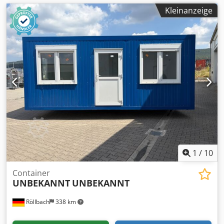
Kleinanzeige
1
/
10
Container
UNBEKANNT
UNBEKANNT
Röllbach
338 km