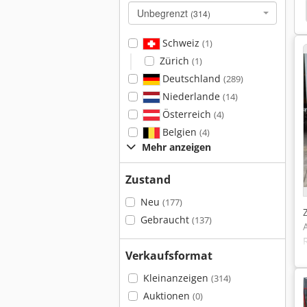
flaufbremse
Einachser
Einachser Kreiselegge
Unbegrenzt
(314)
Schweiz
(1)
Zürich
(1)
Deutschland
(289)
Niederlande
(14)
Österreich
(4)
Belgien
(4)
Mehr anzeigen
Zustand
Neu
(177)
Gebraucht
(137)
Verkaufsformat
Kleinanzeigen
(314)
Auktionen
(0)