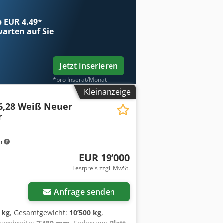
oste, , Auch in 5.200 mm oder 6.200
Änderungen vorbehalten, Muster-
ab EUR 4.49
*
arten auf Sie
Jetzt inserieren
*pro Inserat/Monat
Kleinanzeige
 6,28 Weiß Neuer
r
m
EUR 19’000
Festpreis zzgl. MwSt.
Anfrage senden
 kg
, Gesamtgewicht:
10’500 kg
,
raumbreite:
2’480 mm
, Federung:
Blatt
,