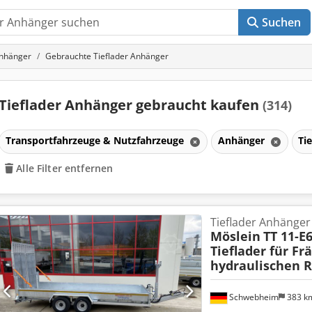
Suchen
nhänger
Gebrauchte Tieflader Anhänger
Tieflader Anhänger gebraucht kaufen
(314)
Transportfahrzeuge & Nutzfahrzeuge
Anhänger
Ti
Alle Filter entfernen
Tieflader Anhänger
Möslein
TT 11-E
Tieflader für Fr
hydraulischen 
Schwebheim
383 k