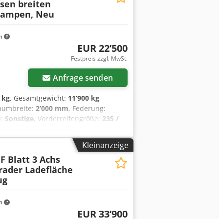
äsen breiten
, Auch mit hydraulischen Rampen
Rampen, Neu
Druckfehler, Irrtümer und Änderungen
 Crsdpsztd Txjfx Ad Rsf
m
EUR 22’500
Festpreis zzgl. MwSt.
Anfrage senden
 kg
, Gesamtgewicht:
11’900 kg
,
raumbreite:
2’000 mm
, Federung:
p:
Sonstige
, Vorderreifengröße:
235 /
e
, Emissionsklasse:
keine
, Kraftstoff:
mm, Spurverstärkter Stahl- Riffelblech
Kleinanzeige
 2 t ) am Aussenrahmen, 8 Zurrkästen (
 F Blatt 3 Achs
rn, 2 mal Klappstützen, hinten, ,
erader Ladefläche
für Fräsenband 600 ¤, Auch mit
ug
Änderungen vorbehalten, Muster-
f
m
EUR 33’900