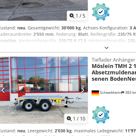
1
/
5
Zustand:
neu
, Gesamtgewicht:
30’000 kg
, Achsen-Konfiguration:
3 
Laderaumbreite:
2’550 mm
, Federung:
Blatt
, Reifengröße:
235/75 R
Sonstige
, Vorderreifengröße:
235/75 R 17,5
, Hinterreifengröße:
235
Emissionsklasse:
keine
, Kraftstoff:
Biodiesel
, Ausstattung:
ABS, Dru
mm, Ladehöhe bel. ca. 900 mm , 20 x Zurrösen je 10 t , 16 x Rung
Tieflader Anhänger
Auffahrrampen (ca. 3.000 x 750 mm), Auffahrrampen seitlich verstel
Möslein
TMH 2 1
Holzboden 70 mm stark, Staukiste mit Deckel für Zurrketten oder 
Absetzmuldenan
Vorschrift, Federspeicher- Feststellbremse, Fahrzeug Tauchbad- Feue
senen BodenNe
Aufpreis für:, Warntafeln mit Beleuchtung und Rundumleuchte = Pr
Preis: 1.100 ¤, hydraulische 1 teilige Rampen 500 ¤, Auch mit 8,10
auf Lager. , , , -- Druckfehler, Irrtümer und Änderungen vorbehalt
Schwebheim
383 k
unter: !, More Details: ! Csdpfxeztd Uie Ad Rorf
1
/
10
Zustand:
neu
, Leergewicht:
2’030 kg
, maximales Ladegewicht:
11’97