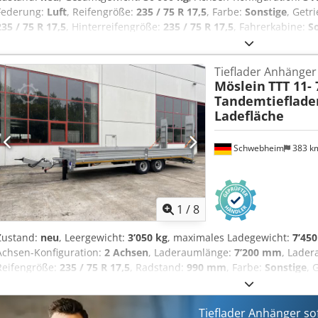
Federung:
Luft
, Reifengröße:
235 / 75 R 17,5
, Farbe:
Sonstige
, Getr
235 / 75 R 17,5
, Hinterreifengröße:
235 / 75 R 17,5
, Fahrerkabine:
S
Kraftstoff:
Biodiesel
, Ausstattung:
ABS, Druckluftbremse
, Ladefläc
ca: 6.000 mm lang, Ladehöhe bel. ca. 890 mm , 22 x Zurrösen je 10 
Tieflader Anhänger
Aussenrahmen, Auffahrrampen (ca. 3.100 x 750 mm), Kletterleiste
Möslein
TTT 11-
Heckschräge, Auffahrrampen seitlich verstellbar, Holzboden 68 mm s
Tandemtieflader
Zurrketten oder Spanngurte, Konturmarkierung nach Vorschrift, 
Ladefläche
Feuerverzinkt, , incl. Achslastanzeigen, , Aufpreis für:, Warntaf
Verbreiterung auf 3 m mit Holzer, Preis: 500 ¤, , Hydraulische Vers
Baggerstiehlmulde, Preis: 1.000 ¤ netto, , -- Druckfehler, Irrtüme
Schwebheim
383 k
Bilder --, Mehr Daten unter: !, More Details: ! Cjdpfjztfayox Ad Rerf
1
/
8
Zustand:
neu
, Leergewicht:
3’050 kg
, maximales Ladegewicht:
7’450
Achsen-Konfiguration:
2 Achsen
, Laderaumlänge:
7’200 mm
, Lade
Reifengröße:
235 / 75 R 17,5
, Radstand:
990 mm
, Farbe:
Sonstige
, 
Vorderreifengröße:
235 / 75 R 17,5
, Hinterreifengröße:
235 / 75 R 17
Emissionsklasse:
keine
, Kraftstoff:
Biodiesel
, Ausstattung:
ABS, Dru
Ladehöhe bel.: 880 mm, 400 mm Bordwände, 16 x Zurrösen, Rungen,
Tieflader Anhänger so