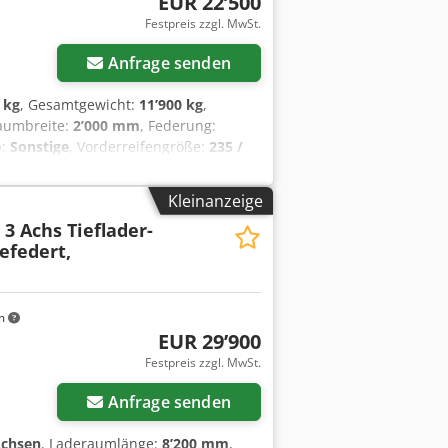
EUR 22’500
Festpreis zzgl. MwSt.
Anfrage senden
 kg
, Gesamtgewicht:
11’900 kg
,
raumbreite:
2’000 mm
, Federung:
p:
Sonstige
, Vorderreifengröße:
235 /
e
, Emissionsklasse:
keine
, Kraftstoff:
mm, Spurverstärkter Stahl- Riffelblech
Kleinanzeige
 2 t ) am Aussenrahmen, 8 Zurrkästen (
 3 Achs Tieflader-
rn, 2 mal Klappstützen, hinten, ,
efedert,
für Fräsenband 600 ¤, Auch mit
Änderungen vorbehalten, Muster-
f
m
EUR 29’900
Festpreis zzgl. MwSt.
Anfrage senden
Achsen
, Laderaumlänge:
8’200 mm
,