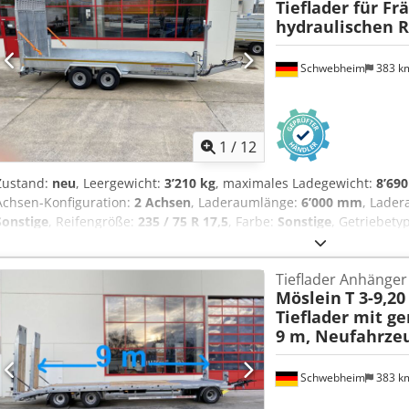
Tieflader für Fr
mal Klappstützen, hinten, , Fahrgestell und Aufbau Feuerverzinkt
hydraulischen 
lieferbar!, , Aufpreis für Auflagebock für Fräsenband 600 ¤, , -- 
vorbehalten, Muster- Bilder --, Mehr Daten unter: !, More Details: !
Schwebheim
383 k
1
/
12
Zustand:
neu
, Leergewicht:
3’210 kg
, maximales Ladegewicht:
8’690
Achsen-Konfiguration:
2 Achsen
, Laderaumlänge:
6’000 mm
, Lade
Sonstige
, Reifengröße:
235 / 75 R 17,5
, Farbe:
Sonstige
, Getriebety
75 R 17,5
, Hinterreifengröße:
235 / 75 R 17,5
, Fahrerkabine:
Sonstig
Biodiesel
, Ausstattung:
ABS, Druckluftbremse
, Ladehöhe bel.: 590 
Tieflader Anhänger
Boden, 2 x Rampen ( 2.600 mm lang x 900 mm breit ), 10 Zurrösen (
Möslein
T 3-9,20
5 t ) in den Ecken, Getriebestützwinde mit Last und Schnellgang, vo
Tieflader mit g
Fahrgestell und Aufbau Feuerverzinkt, , Aufpreis für Auflagebock 
9 m, Neufahrze
mechanischen Rampen auf Lager!, , -- Druckfehler, Irrtümer und 
Bilder --, Mehr Daten unter: !, More Details: ! Csdpfeztd T Ejx Ad Rsr
Schwebheim
383 k