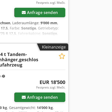
Festpreis zzgl. MwSt.
Anfrage senden
Achsen
, Laderaumlänge:
9’000 mm
,
 17,5
, Farbe:
Sonstige
, Getriebetyp:
/75 R 17,5
, Fahrerkabine:
Sonstige
,
ckluftbremse
, Ladeflächenlänge 9.000
entaschen im Aussenrahmen,
Kleinanzeige
lbar, Federheber für 1 teilige Rampen,
4 t Tandem-
Spanngurte, Konturmarkierung nach
hänger,geschlos
rverzinkt, , incl. Achslastanzeigen, ,
ufahrzeug
eis: 800 ¤, Verbreiterung auf 3 m =
 m Ladeflächenlänge + Verbreiterung
en, Muster- Bilder --, Mehr Daten
m
EUR 18’500
Festpreis zzgl. MwSt.
Anfrage senden
0 kg
, Gesamtgewicht:
14’000 kg
,