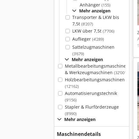
Anhänger
(155)
Mehr anzeigen
Transporter & LKW bis
7,5t
(8’207)
LKW über 7,5t
(7’706)
Auflieger
(4’289)
Sattelzugmaschinen
(3’679)
Mehr anzeigen
Metallbearbeitungsmaschinen
& Werkzeugmaschinen
(32’001)
Holzbearbeitungsmaschinen
(12’162)
Automatisierungstechnik
(9’156)
Stapler & Flurförderzeuge
(8’990)
Mehr anzeigen
Maschinendetails