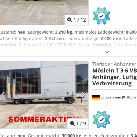
1
/
12
Zustand:
neu
, Leergewicht:
3’210 kg
, maximales Ladegewicht:
8’690
Achsen-Konfiguration:
2 Achsen
, Laderaumlänge:
6’000 mm
, Lade
Sonstige
, Reifengröße:
235 / 75 R 17,5
, Farbe:
Sonstige
, Getriebety
75 R 17,5
, Hinterreifengröße:
235 / 75 R 17,5
, Fahrerkabine:
Sonstig
Biodiesel
, Ausstattung:
ABS, Druckluftbremse
, Ladehöhe bel.: 590 
Tieflader Anhänger
Boden, 2 x Rampen ( 2.600 mm lang x 900 mm breit ), 10 Zurrösen (
Möslein
T 3-6 VB
5 t ) in den Ecken, Getriebestützwinde mit Last und Schnellgang, vo
Anhänger, Luftg
Fahrgestell und Aufbau Feuerverzinkt, , Aufpreis für Auflagebock 
Verbreiterung
mechanischen Rampen auf Lager!, , -- Druckfehler, Irrtümer und 
Bilder --, Mehr Daten unter: !, More Details: ! Crjdpfx Aoztfamod Re
Schwebheim
383 k
1
/
9
Zustand:
neu
, Gesamtgewicht:
30’000 kg
, Achsen-Konfiguration:
3 