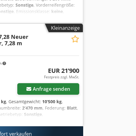
iebetyp:
Sonstige
, Vorderreifengröße:
onstige
, Emissionsklasse:
keine
,
henlänge Gesamt ca: 8.200 mm, Tiefbett
t , 10 x Rungentaschen im
Kleinanzeige
 Aussenseite an der Rampen und
 7,28 Neuer
tark, Staukiste mit Deckel für
, 7,28 m
Rundumleuchte, Fahrzeug Tauchbad-
eln mit Beleuchtung und Rundumleuchte,
chiebung der Rampen, Preis: 1.000 ¤, ,
r und Änderungen vorbehalten, Muster-
m
EUR 21’900
Festpreis zzgl. MwSt.
Anfrage senden
 kg
, Gesamtgewicht:
10’500 kg
,
raumbreite:
2’470 mm
, Federung:
Blatt
,
Getriebetyp:
Sonstige
,
,5
, Fahrerkabine:
Sonstige
,
ckluftbremse
, vorn zum Durchladen,
 steckbar, Ladefläche hinten
fort verkaufen