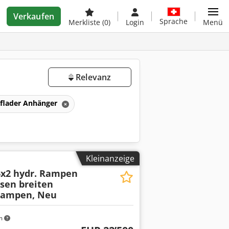
Verkaufen
Sprache
Merkliste
(0)
Login
Menü
Relevanz
eflader Anhänger
Kleinanzeige
6x2 hydr. Rampen
äsen breiten
Rampen, Neu
m