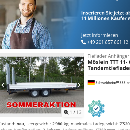
angeschrägt, Je Rampe ca. 2.400 mm x 520 mm, Rampen mit Gitterr
mm Ladeflächenlänge lieferbar!! , , -- Druckfehler, Irrtümer und 
Inserieren Sie jetzt 
Bilder --, Mehr Daten unter: !, More Details: ! Crjdpoztfatsfx Ad Ref
11 Millionen
Käufer w
Jetzt informieren
+49 201 857 861 12
Tieflader Anhänger
Möslein
TTT 11-
Tandemtieflade
Schwebheim
383 k
1
/
13
Zustand:
neu
, Leergewicht:
2’980 kg
, maximales Ladegewicht:
7’520
Achsen-Konfiguration:
2 Achsen
, Laderaumlänge:
6’280 mm
, Lade