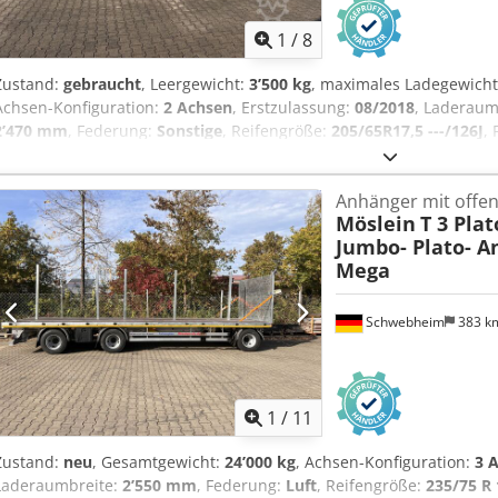
1
/
8
Zustand:
gebraucht
, Leergewicht:
3’500 kg
, maximales Ladegewich
Achsen-Konfiguration:
2 Achsen
, Erstzulassung:
08/2018
, Laderau
2’470 mm
, Federung:
Sonstige
, Reifengröße:
205/65R17,5 ---/126J
,
Vorderreifengröße:
205/65R17,5 ---/126J
, Hinterreifengröße:
205/65R
Emissionsklasse:
keine
, Ausstattung:
ABS, Druckluftbremse
, 600 
Anhänger mit offen
hoch, Ladehöhe ca. 850 mm, Zwilligsbereift, 10 x Zurrösen, Kundenf
Möslein
T 3 Pla
und Änderungen vorbehalten, Muster- Bilder --, Mehr Daten unter: !
Jumbo- Plato- A
Mega
Schwebheim
383 k
1
/
11
Zustand:
neu
, Gesamtgewicht:
24’000 kg
, Achsen-Konfiguration:
3 
Laderaumbreite:
2’550 mm
, Federung:
Luft
, Reifengröße:
235/75 R 