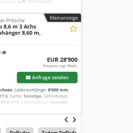
Federung:
Luft
, Reifengröße:
rreifengröße:
235/75R17,5 ---/141J
,
missionsklasse:
keine
, Ausstattung:
Kleinanzeige
er Pritsche
Änderungen vorbehalten, Muster-
o 8,6 m 3 Achs
a
nhänger 8,60 m,
m
EUR 28’900
Festpreis zzgl. MwSt.
Anfrage senden
Achsen
, Laderaumlänge:
8’600 mm
,
17,5
, Farbe:
Sonstige
, Getriebetyp:
/75 R 17,5
, Fahrerkabine:
Sonstige
,
öhe bel. ca. 980 mm, 20 x Zurrösen je 6
g, 14 x Rungentaschen im
d ca. 1.600 mm hoch, steckbar Preis:
für 4 x Warntafeln mit
Tieflader
Tadem Tieflader
Hochlader