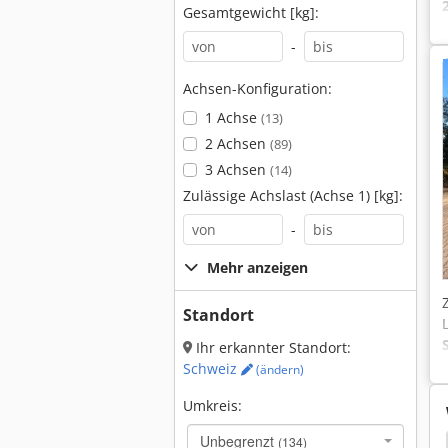
Gesamtgewicht [kg]:
-
Achsen-Konfiguration:
1 Achse
(13)
2 Achsen
(89)
3 Achsen
(14)
Zulässige Achslast (Achse 1) [kg]:
-
Mehr anzeigen
Standort
Ihr erkannter Standort:
Schweiz
(ändern)
Umkreis:
Unbegrenzt
(134)
Fliegl Asw 268
Goldhofer
Auflaufbremse