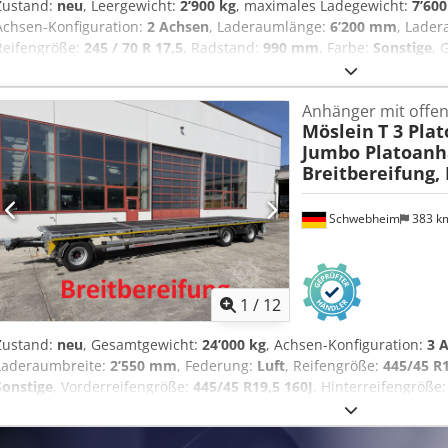
Zustand:
neu
, Leergewicht:
2’900 kg
, maximales Ladegewicht:
7’600
Achsen-Konfiguration:
2 Achsen
, Laderaumlänge:
6’200 mm
, Lade
Reifengröße:
245 / 70 R 17,5
, Radstand:
990 mm
, Farbe:
Sonstige
, 
Vorderreifengröße:
245 / 70 R 17,5
, Hinterreifengröße:
245 / 70 R 17
Emissionsklasse:
keine
, Kraftstoff:
Biodiesel
, Ausstattung:
ABS, Dru
Anhänger mit offen
890 mm, Fahrzeug- Innenbreite ca. 2.480 mm, Stirnwand Stahl- Ve
Möslein
T 3 Plat
klappbar und abnehmbar, Rungen abnehmbar, 40 mm Holzboden, m
Jumbo Platoanh
Steckrungen 80 x 80, 6 x Zurrbügel, Aussenrahmen mit Zurrösen, ve
Breitbereifung,
und Schnellgang, Konturmarkierung und Seitenanfahrschutz, Kotf
hinten, , Aufpreis für Stirnwand- Gitter 1.600 mm hoch (Lochblech), 
Rampen Tragkarft je Paar 8 t und 2 x Klappstützen hinten, Preis: 1.9
Schwebheim
383 k
und Änderungen vorbehalten, Muster- Bilder --, Mehr Daten unter: !
1
/
12
Zustand:
neu
, Gesamtgewicht:
24’000 kg
, Achsen-Konfiguration:
3 
Laderaumbreite:
2’550 mm
, Federung:
Luft
, Reifengröße:
445/45 R1
Sonstige
, Vorderreifengröße:
445/45 R19,5 160J
, Hinterreifengröße
Sonstige
, Emissionsklasse:
keine
, Kraftstoff:
Biodiesel
, Ausstattung
Breitbereifung, Ladehöhe bel. ca. 1.080 mm, 20 x Zurrösen je 6 t, 20 