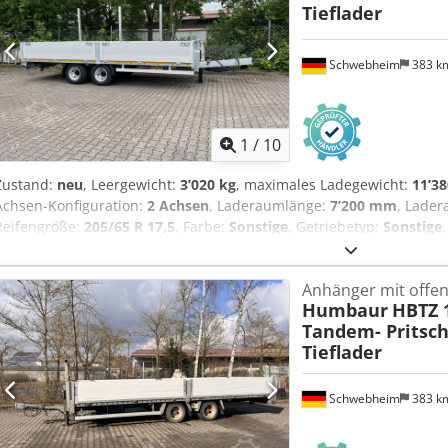
Tieflader
hinten, steckbar, Konturmarkierung und Seitenanfahrschutz, Kotf
hinten, , -- Druckfehler, Irrtümer und Änderungen vorbehalten, Must
More Details: ! Codpezrqhyefx Acteha
Schwebheim
383 k
1
/
10
Zustand:
neu
, Leergewicht:
3’020 kg
, maximales Ladegewicht:
11’38
Achsen-Konfiguration:
2 Achsen
, Laderaumlänge:
7’200 mm
, Lade
Reifengröße:
205/65 R 17,5
, Farbe:
Sonstige
, Getriebetyp:
Sonstige
Hinterreifengröße:
205/65 R 17,5
, Fahrerkabine:
Sonstige
, Emission
Ausstattung:
ABS, Druckluftbremse
, Ladehöhe bel. ca. 820 mm, Fa
Anhänger mit offen
Stirnwand Stahl- Verzinkt, 600 mm Alu- Bordwände klappbar und
Humbaur
HBTZ 1
mm Holzboden, mittig 3 mal Rungentaschen für Steckrungen 80 x 
Tandem- Pritsc
Zurrösen, verstärkte Getriebestützwind mit Last und Schnellgang,
Tieflader
Seitenanfahrschutz, Kotflügel und Sprühnebelunterdrückung, hinten
1.600 mm hoch (Lochblech), Preis: 1.400 Euro, , Aufpreis für Alu- R
Klappstützen hinten, Preis: 1.900 Euro, , -- Druckfehler, Irrtümer
Schwebheim
383 k
Bilder --, Mehr Daten unter: !, More Details: ! Cjdpfxszrqh Ho Actsh