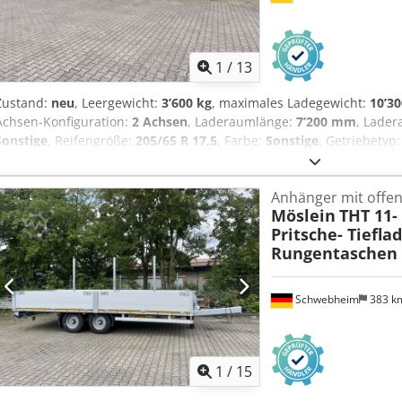
1
/
13
Zustand:
neu
, Leergewicht:
3’600 kg
, maximales Ladegewicht:
10’30
Achsen-Konfiguration:
2 Achsen
, Laderaumlänge:
7’200 mm
, Lade
Sonstige
, Reifengröße:
205/65 R 17,5
, Farbe:
Sonstige
, Getriebetyp
17,5
, Hinterreifengröße:
205/65 R 17,5
, Fahrerkabine:
Sonstige
, Em
Biodiesel
, Ausstattung:
ABS, Druckluftbremse
, Zugrohr Ausziehbar
Anhänger mit offen
1.000 mm, 2.000 mm, 3.000 mm oder 3.850 mm, Ladehöhe bel. ca. 8
Möslein
THT 11-
2.530 mm, mittig 4 mal Rungentaschen für Steckrungen 100 x 50,
Pritsche- Tiefla
4 x Zurrbügel je 5,3 t, Aussenrahmen mit Zurrösen, 4 x Warntafel
Rungentaschen
hinten, steckbar, Konturmarkierung und Seitenanfahrschutz, Kotf
hinten, , -- Druckfehler, Irrtümer und Änderungen vorbehalten, Must
More Details: ! Chodpfxezrqlrj Actja
Schwebheim
383 k
1
/
15