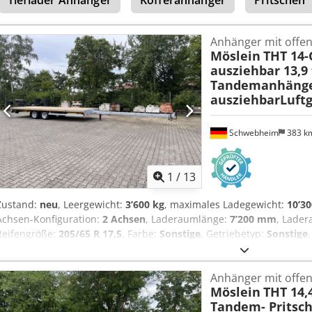
Beleuchtung Preis: 800 ¤ , , Auch in Ladeflächenlänge 9.000 mm ode
Druckfehler, Irrtümer und Änderungen vorbehalten, Muster- Bilder 
! Chedpfx Aozrqknoctsa
Anhänger mit offen
Möslein
THT 14-
ausziehbar 13,9 
Tandemanhänger
ausziehbarLuftg
Schwebheim
383 k
1
/
13
Zustand:
neu
, Leergewicht:
3’600 kg
, maximales Ladegewicht:
10’30
Achsen-Konfiguration:
2 Achsen
, Laderaumlänge:
7’200 mm
, Lade
Reifengröße:
205/65 R 17,5
, Farbe:
Sonstige
, Getriebetyp:
Sonstige
Hinterreifengröße:
205/65 R 17,5
, Fahrerkabine:
Sonstige
, Emission
Ausstattung:
ABS, Druckluftbremse
, Zugrohr Ausziehbar um ca. 3.
Anhänger mit offen
mm, 2.000 mm, 3.000 mm oder 3.850 mm, Ladehöhe bel. ca. 800 mm,
Möslein
THT 14,4
mm, mittig 4 mal Rungentaschen für Steckrungen 100 x 50, 8 x R
Tandem- Pritsc
x Zurrbügel je 5,3 t, Aussenrahmen mit Zurrösen, 4 x Warntafeln 