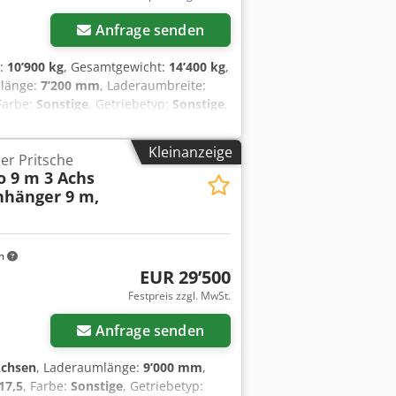
Anfrage senden
t:
10’900 kg
, Gesamtgewicht:
14’400 kg
,
mlänge:
7’200 mm
, Laderaumbreite:
 Farbe:
Sonstige
, Getriebetyp:
Sonstige
,
17,5 ---/126J
, Fahrerkabine:
Sonstige
,
mm Bordwände, Stirnwand 1.200 mm
Kleinanzeige
er Pritsche
ahrzeug, , -- Druckfehler, Irrtümer
to 9 m 3 Achs
, More Details: ! Cjdpjzrqf Esfx Acteha
nhänger 9 m,
m
EUR 29’500
Festpreis zzgl. MwSt.
Anfrage senden
Achsen
, Laderaumlänge:
9’000 mm
,
17,5
, Farbe:
Sonstige
, Getriebetyp: