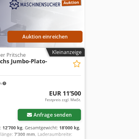
ar Containerverschlüsse, Aufpreis
 für Zuggabel ausziehbar Preis: 1.000
ch in Ladeflächenlänge 8.600 mm, 9.000
rungen vorbehalten, Muster- Bilder --,
Auktion einreichen
Kleinanzeige
er Pritsche
Achs Jumbo-Plato-
m
EUR 11’500
Festpreis zzgl. MwSt.
Anfrage senden
t:
12’700 kg
, Gesamtgewicht:
18’000 kg
,
mlänge:
7’300 mm
, Laderaumbreite: