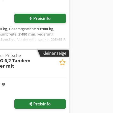
Preisinfo
0 kg
, Gesamtgewicht:
13’900 kg
,
raumbreite:
2’480 mm
, Federung:
:
Sonstige
, Vorderreifengröße:
205/65 R
issionsklasse:
keine
, Kraftstoff:
 um ca. 3.850 mm, Verriegelung bei ca.
Kleinanzeige
er Pritsche
30 mm, Fahrzeug- Innenbreite ca.
 G 6,2 Tandem
 8 x Rungentaschen im Aussenrahmen ,
der mit
n mit Beleuchtung, Rundumleuchte
lügel und Sprühnebelunterdrückung,
er- Bilder --, Mehr Daten unter: !,
m
Preisinfo