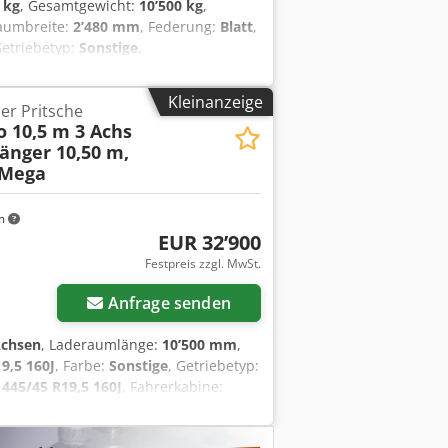
 kg
, Gesamtgewicht:
10’500 kg
,
raumbreite:
2’480 mm
, Federung:
Blatt
,
Getriebetyp:
Sonstige
,
,5
, Fahrerkabine:
Sonstige
,
ckluftbremse
, Ladehöhe bel. ca.
Kleinanzeige
er Pritsche
rzinkt, 600 mm Alu- Bordwände
o 10,5 m 3 Achs
ittig 3 mal Rungentaschen für
änger 10,50 m,
rstärkte Getriebestützwind mit Last
 Mega
lügel und Sprühnebelunterdrückung,
Preis: 1.400 Euro, , Aufpreis für Alu-
00 Euro, , -- Druckfehler, Irrtümer
m
, More Details: ! Csdpfszrqlxjx Acteha
EUR 32’900
Festpreis zzgl. MwSt.
Anfrage senden
Achsen
, Laderaumlänge:
10’500 mm
,
9,5 160J
, Farbe:
Sonstige
, Getriebetyp:
:
445/45 R19,5 160J
, Fahrerkabine:
:
ABS, Druckluftbremse
,
x Zurrbügel je 6 t, 18 x Zurrlöcher , 7 x