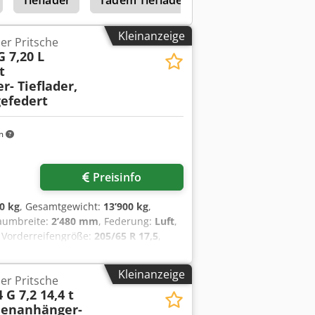
r 10.500 mm lieferbar!, , --
--, Mehr Daten unter: !, More Details:
Kleinanzeige
er Pritsche
G 7,20 L
t
- Tieflader,
efedert
m
Preisinfo
0 kg
, Gesamtgewicht:
13’900 kg
,
raumbreite:
2’480 mm
, Federung:
Luft
,
, Vorderreifengröße:
205/65 R 17,5
,
sklasse:
keine
, Kraftstoff:
Biodiesel
,
850 mm, Verriegelung bei ca. 1.000
Kleinanzeige
er Pritsche
 Fahrzeug- Innenbreite ca. 2.530
 G 7,2 14,4 t
ungentaschen im Aussenrahmen , 4
henanhänger-
mit Beleuchtung, Rundumleuchte