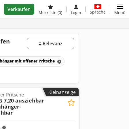
Verkaufen
Sprache
Merkliste
(0)
Login
Menü
ufen
Relevanz
hänger mit offener Pritsche
Kleinanzeige
er Pritsche
G 7,20 ausziehbar
nhänger-
ehbar
m