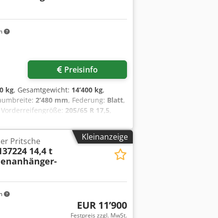
lügel und Sprühnebelunterdrückung,
er- Bilder --, Mehr Daten unter: !,
m
Preisinfo
0 kg
, Gesamtgewicht:
14’400 kg
,
raumbreite:
2’480 mm
, Federung:
Blatt
,
, Vorderreifengröße:
205/65 R 17,5
,
sklasse:
keine
, Kraftstoff:
Biodiesel
,
hrzeug- Innenbreite ca. 2.480 mm,
Kleinanzeige
er Pritsche
 abnehmbar, Rungen abnehmbar, 40
37224 14,4 t
80, 6 x Zurrbügel, Aussenrahmen mit
henanhänger-
 Konturmarkierung und
, , Aufpreis für Stirnwand- Gitter
ampen Tragkarft je Paar 8 t und 2 x
 und Änderungen vorbehalten, Muster-
m
a
EUR 11’900
Festpreis zzgl. MwSt.