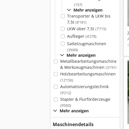
(157)
Mehr anzeigen
Transporter & LKW bis
7,5t
(8’181)
LKW über 7,5t
(7’715)
Auflieger
(4’278)
Sattelzugmaschinen
(3’699)
Mehr anzeigen
Metallbearbeitungsmaschinen
& Werkzeugmaschinen
(31’918)
Holzbearbeitungsmaschinen
(12’156)
Automatisierungstechnik
(9’212)
Stapler & Flurförderzeuge
(9’000)
Mehr anzeigen
Maschinendetails