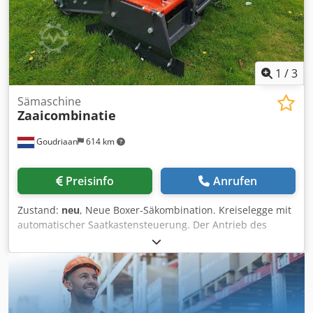
Reihenabstand: 12,5 cm Andruckrollendurchmesser: ca.
380 mm Behältervolumen: bis ~5600 l (getrennt, z.B. 40:60)
Erforderliche Traktorleistung: ca. 180 – 250 PS
1
/
3
Sämaschine
Zaaicombinatie
Goudriaan
614 km
Preisinfo
Anrufen
Zustand:
neu
, Neue Boxer-Säkombination. Kreiselegge mit
automatischer Saatkastensteuerung. Der Antrieb des
Saatkastens erfolgt über die Käfigwalze am Heck der
Maschine. Arbeitstiefe 10 bis 15 cm. Arbeitsbreite von 145
bis 200 cm. Djdpfjx I Hcbjx Akiokr Zustand: Neu