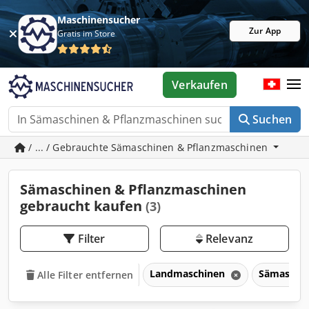
Maschinensucher
Zur App
Gratis im Store
Verkaufen
Suchen
/ ... / Gebrauchte Sämaschinen & Pflanzmaschinen
Sämaschinen & Pflanzmaschinen
gebraucht kaufen
(3)
Filter
Relevanz
Landmaschinen
Sämaschin
Alle Filter entfernen