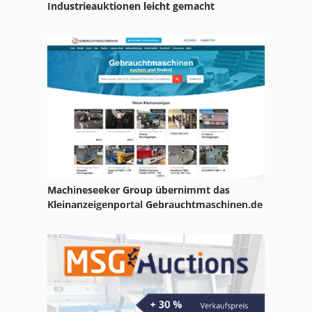
Sbs 8 70
Industrieauktionen leicht gemacht
Schlitz Und Zapfenmaschine
Schuhmachermaschine Fraes Und Schleifmaschine
Stock
Sägemehl Maschine
Tur 560
Machineseeker Group übernimmt das
Kleinanzeigenportal Gebrauchtmaschinen.de