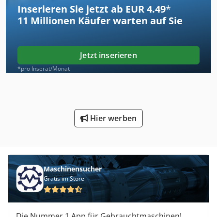
Inserieren Sie jetzt ab EUR 4.49
*
11 Millionen
Käufer warten auf Sie
Jetzt inserieren
*pro Inserat/Monat
Hier werben
Maschinensucher
Gratis im Store
Die Nummer 1 App für Gebrauchtmaschinen!