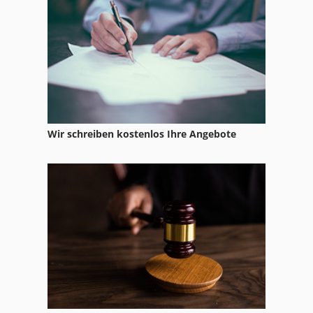
International 2674
Ka 77
Kgs 1670
Ks 205
Leit Und Zugspindeldrehmaschine
Wir schreiben kostenlos Ihre Angebote
Ls 703
Nc Drehmaschine
Nc Fräsmaschine
Nc Teilapparat
Ng 200
Ppl