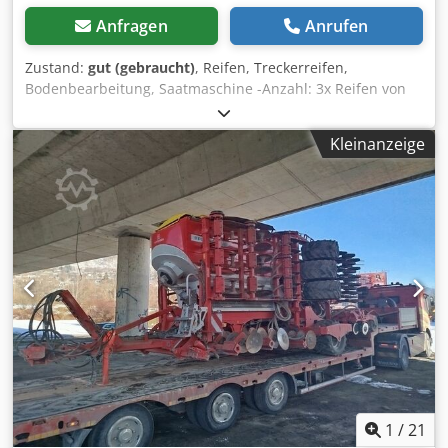
Anfragen
Anrufen
Zustand:
gut (gebraucht)
, Reifen, Treckerreifen,
Bodenbearbeitung, Saatmaschine -Anzahl: 3x Reifen von
einer Amazone Saatmaschine -Reifengrösse -Nabe: Ø 40
mm -Abmessung: Ø 750 Dkedpfx Asb A E Ufekijr -
Kleinanzeige
Komplettpreis: für 3 Reifen -Gewicht: 51 kg/Stück
1
/
21