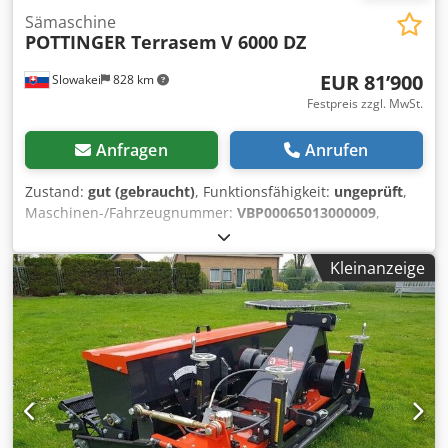
Sämaschine
POTTINGER Terrasem
V 6000 DZ
EUR 81’900
Slowakei
828 km
Festpreis zzgl. MwSt.
Anfragen
Anrufen
Zustand:
gut (gebraucht)
, Funktionsfähigkeit:
ungeprüft
,
Maschinen-/Fahrzeugnummer:
VBP00065013000009
,
Baujahr:
2021
, PÖTTINGER TERRASEM V 6000 DZ ist eine
moderne, universelle Sämaschine für die präzise Aussaat
Kleinanzeige
von Getreide und Zwischenfrüchten mit Option zur
Düngerausbringung. Sie gehört zur TERRASEM-Serie des
Herstellers Pöttinger. Grundlegende Informationen: Typ:
Kombinierte Sämaschine (Saatbettbereitung und Aussaat
in Kombination) Baujahr: ca. 2021 – aktuell Einsatz:
Konventionelle, Mulchsaat- und Direktsaatverfahren
Djdpfxjy Em H Uo Akiokr Option: Aussaat + Düngung (Die
DZ-Version = Doppeltank/Dualsystem) Technische Daten:
Arbeitsbreite: 6 m Transportbreite: 3 m Reihenanzahl: 48