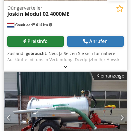
Düngerverteiler
Joskin
Modul 02 4000ME
Goudriaan
614 km
Preisinfo
Anrufen
Zustand:
gebraucht
, Neu: Ja Setzen Sie sich für nähere
Auskünfte mit uns in Verbindung. Dcedpfjzbmlhjx Apwsk
Kleinanzeige