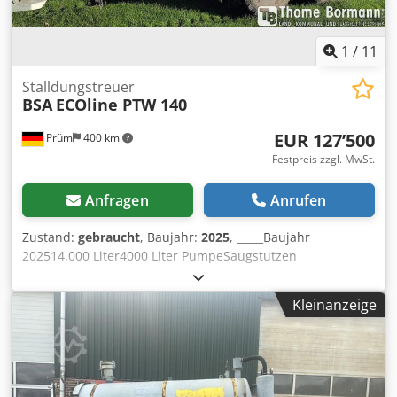
1
/
11
Stalldungstreuer
BSA
ECOline PTW 140
EUR 127’500
Prüm
400 km
Festpreis zzgl. MwSt.
Anfragen
Anrufen
Zustand:
gebraucht
, Baujahr:
2025
, _____Baujahr
202514.000 Liter4000 Liter PumpeSaugstutzen
rechts/linksSaugarm rechtsReifen 750/60R
30.5Hydraulische DeichselverstellungCutter
Kleinanzeige
vorneElektrische ZwankslenkungBefüll Automatik mit
AbschaltfunktionSteuerung Signo SmartBomech mit zwei
CutterSaugarm 6 Zoll mit 8 Zoll KugelHalbseitenschaltung
über Schieber Bomech Schleppschuhverteiler Speedy
Small 12 MTRFahrzeug wurde nicht