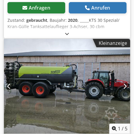
Anfragen
Anrufen
Zustand:
gebraucht
, Baujahr:
2020
, _____KTS 30 Spezial/
Kran-Gülle Tanksattelauflieger 3-Achser, 30 cbm
Tankinhalt-V2A Edelstahltank DIN 1.4301 eigene Fertigung-
Rahmen Nova-Grau KTL beschichtet-Tankdurchmesser
Kleinanzeige
2200mm-Mannloch hinten-3 Schwallwände speziell
eingeschweißt-Spüleinrichtung zum Aufrühren des
Behälters-2x Schlauchablage Aluminiun -Bereifung 385/65
R 22,5-3 Achsen SAF mit Luftfederung -ABS-EBS-
Scheibenbremse mit spezial Offroad-Abdeckung-Wabco
Bremsanlage mit Federspeicher und Feststellbremse-1.
Achse als Liftachse mit Anfahrhilfe-2. Achse starr-3. Achse
Nachlauflenkachse mit autom. Sperrung ab 30 km/h und
bei Rückwärtsfahrt-Autom. Befüllabschaltung über
Schwimmer und Anzeige vorne-Freie Be.- und Entlüftung-6
x Kotflügel Polyäthylen-2 x LED Arbeitsscheinwerfer hinten-
Alu Fallstützen-Unterfahrschutz mit LKW- Rückleuchten-1 x
Staukasten links abschließbar, Wasserbehälter mit
Seifenspender zum Händewaschen rechts-
1
/
5
Dokumentenrolle-Ge-Ka Kupplungen zum Befüllen am