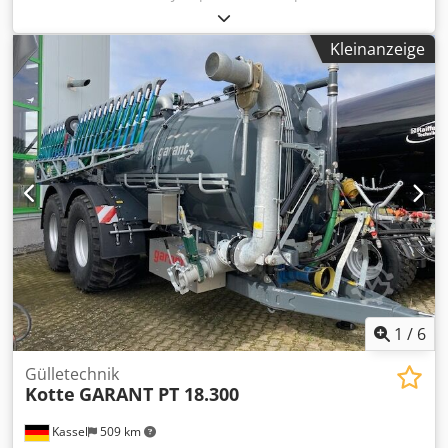
(15.200 / ltr) Kunststoff-Kotflügel für Ber. Profi-Befuellhilfe
NW 200 vorn / Schwenkelement hinten Keilflanschschieber
Kleinanzeige
6 Zoll VL Keilflanschschieber 6 Zoll / VR Halterung für
Dcjdpfor T Rfrjx Apwjk
1
/
6
Gülletechnik
Kotte
GARANT PT 18.300
Kassel
509 km