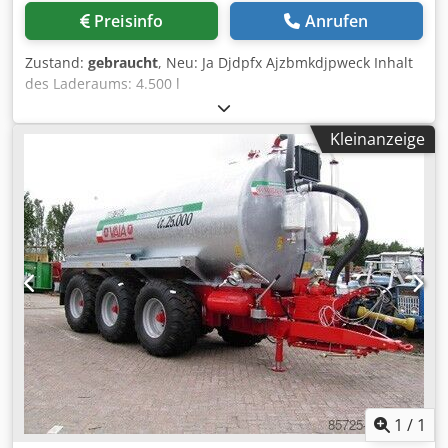
Preisinfo
Anrufen
Zustand:
gebraucht
, Neu: Ja Djdpfx Ajzbmkdjpweck Inhalt
des Laderaums: 4.500 l
Kleinanzeige
1
/
1