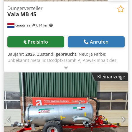
Düngerverteiler
Vaia
MB 45
Goudriaan
614 km
Preisinfo
Anrufen
Baujahr:
2025
, Zustand:
gebraucht
, Neu: Ja Farbe:
Unbekannt metallic Dcodpfxszbmh Aj Apwsk Inhalt des
Laderaums: 4.500 l
Kleinanzeige