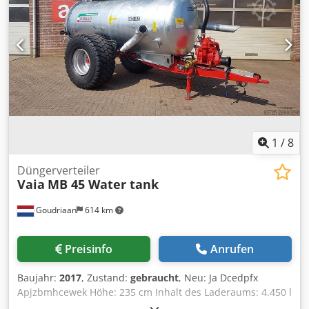
1
/
8
Düngerverteiler
Vaia
MB 45 Water tank
Goudriaan
614 km
Preisinfo
Anrufen
Baujahr:
2017
, Zustand:
gebraucht
, Neu: Ja Dcedpfx
Apjzbmhcewek Höhe: 235 cm Inhalt des Laderaums: 4.450 l