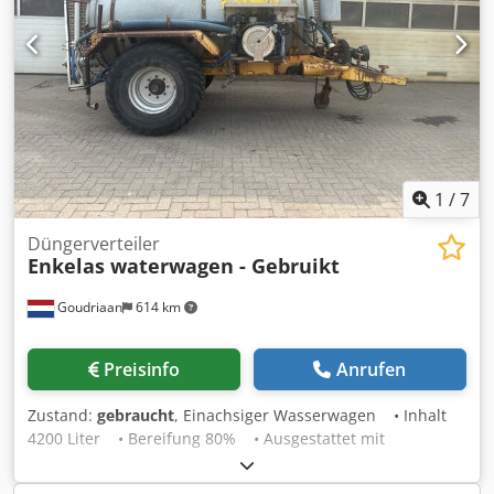
zugelassen,Lagerort:null Dodpfx Aoyr U Ifspweck
1
/
7
Düngerverteiler
Enkelas waterwagen - Gebruikt
Goudriaan
614 km
Preisinfo
Anrufen
Zustand:
gebraucht
, Einachsiger Wasserwagen • Inhalt
4200 Liter • Bereifung 80% • Ausgestattet mit
Vakuumpumpe Dsdpfjzbmlnox Apweck • Direkt aus dem
Einsatz Zustand: Gebraucht