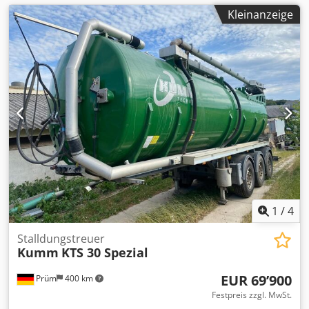
Kleinanzeige
1
/
4
Stalldungstreuer
Kumm
KTS 30 Spezial
EUR 69’900
Prüm
400 km
Festpreis zzgl. MwSt.