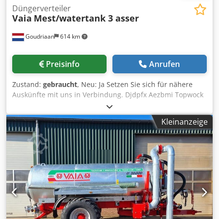
Düngerverteiler
Vaia
Mest/watertank 3 asser
Goudriaan
614 km
Preisinfo
Anrufen
Zustand:
gebraucht
, Neu: Ja Setzen Sie sich für nähere
Auskünfte mit uns in Verbindung. Djdpfx Aezbmi Topwock
Kleinanzeige