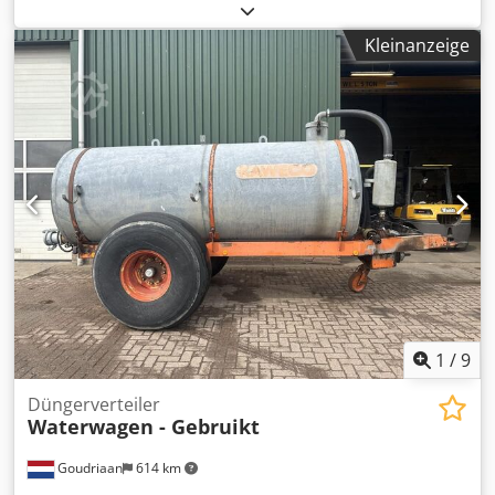
Aozbmiaspwok
Kleinanzeige
1
/
9
Düngerverteiler
Waterwagen - Gebruikt
Goudriaan
614 km