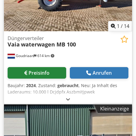
1
/
14
Düngerverteiler
Vaia
waterwagen MB 100
Goudriaan
614 km
Preisinfo
Anrufen
Baujahr:
2024
, Zustand:
gebraucht
, Neu: Ja Inhalt des
Laderaums: 10.000 l Dcjdpfx Aszbmitjpwek
Kleinanzeige