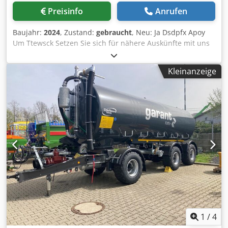
Preisinfo
Anrufen
Baujahr:
2024
, Zustand:
gebraucht
, Neu: Ja Dsdpfx Apoy
Um Ttewsck Setzen Sie sich für nähere Auskünfte mit uns
in Verbindung.
Kleinanzeige
1
/
4