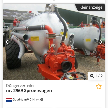
Kleinanzeige
1
/
2
Düngerverteiler
nr. 2969 Sproeiwagen
Goudriaan
614 km