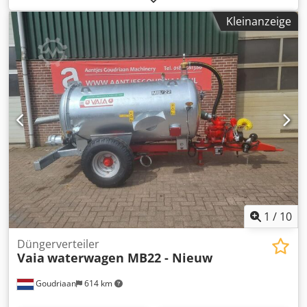
Kleinanzeige
1
/
10
Düngerverteiler
Vaia
waterwagen MB22 - Nieuw
Goudriaan
614 km