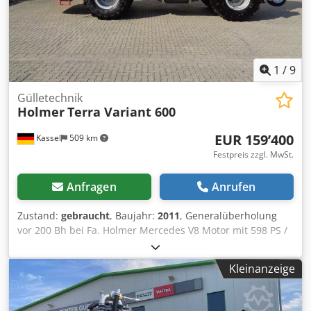
1
/
9
Gülletechnik
Holmer
Terra Variant 600
EUR 159’400
Kassel
509 km
Festpreis zzgl. MwSt.
Anfragen
Anrufen
Zustand:
gebraucht
, Baujahr:
2011
, Generalüberholung
vor 200 Bh bei Fa. Holmer Mercedes V8 Motor mit 598 PS /
PowerShift Getriebe 18v/6r 5,70 langer Saugarm Xenon
Scheinwerfer Klimaanlage / Spurführung Trimble /
Kleinanzeige
Dcsdpfxjr Ty Nwj Apwjk