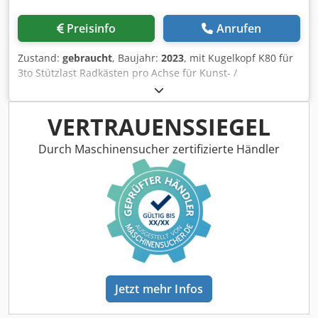
Preisinfo
Anrufen
Zustand:
gebraucht
, Baujahr:
2023
, mit Kugelkopf K80 für
3to Stützlast Radkästen pro Achse für Kunst- /
stoffkotflügel Luftfederung Agroturn, 2.225mm
Vorbereitung für Zwangslenkung / Entlüftung Luftbälge d.
ersten Achse Tandem Exzenterschneckenpumpe Typ
VERTRAUENSSIEGEL
Wangen / BOMECH-Schleppschu Dodpfx Apst Dnuuewock
Durch Maschinensucher zertifizierte Händler
Jetzt mehr Infos