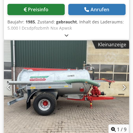
Preisinfo
Anrufen
Baujahr:
1985
, Zustand:
gebraucht
, Inhalt des Laderaums:
5.000 l Dcsdpfozbmh Nsx Apwsk
Kleinanzeige
1
/
9