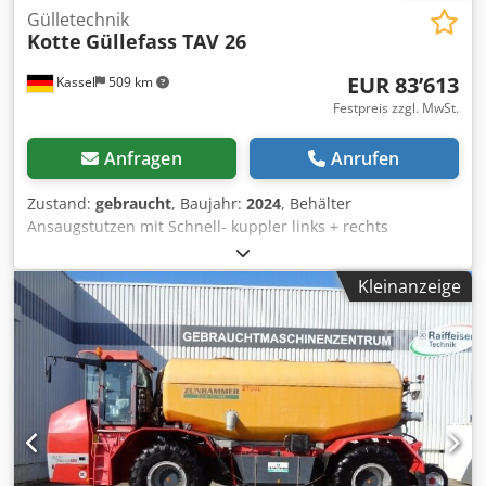
Gülletechnik
Kotte
Güllefass TAV 26
EUR 83’613
Kassel
509 km
Festpreis zzgl. MwSt.
Anfragen
Anrufen
Zustand:
gebraucht
, Baujahr:
2024
, Behälter
Ansaugstutzen mit Schnell- kuppler links + rechts
Schwenkelement mit / Ansaug- stutzen hinten
Saugarmvorbereitung RAL 7016 anthrazitgrau TÜV
Kleinanzeige
Gutachten / 40 km/h Unterfahrschutz mit Beleucht.
SONDERPREIS LABERABVERKAUF!!! / Plexiglasscha Dcodpjr
E Avwofx Apwsk