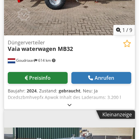
1
/
9
Düngerverteiler
Vaia
waterwagen MB32
Goudriaan
614 km
Preisinfo
Anrufen
Baujahr:
2024
, Zustand:
gebraucht
, Neu: Ja
Dcedszbmhvepfx Apwok Inhalt des Laderaums: 3.200 l
Kleinanzeige