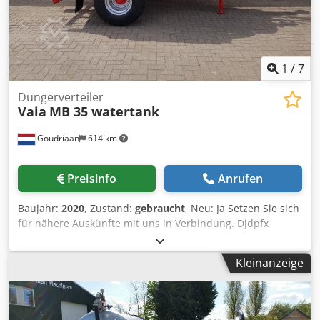
1
/
7
Düngerverteiler
Vaia
MB 35 watertank
Goudriaan
614 km
Preisinfo
Anrufen
Baujahr:
2020
, Zustand:
gebraucht
, Neu: Ja Setzen Sie sich
für nähere Auskünfte mit uns in Verbindung. Djdpfx
Aozbmlbspwsck
Kleinanzeige