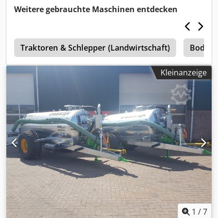
Weitere gebrauchte Maschinen entdecken
e
Traktoren & Schlepper (Landwirtschaft)
Bodenb
Kleinanzeige
1
/
7