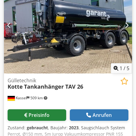
1
/
5
Gülletechnik
Kotte
Tankanhänger TAV 26
Kassel
509 km
Preisinfo
Anrufen
Zustand:
gebraucht
, Baujahr:
2023
, Saugschlauch System
Perrot, Ø150 mm, 5m Jurop Vakuumkompressor PNR 155