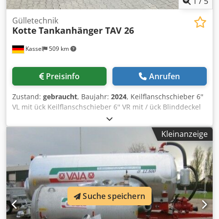
1
/
5
Gülletechnik
Kotte
Tankanhänger TAV 26
Kassel
509 km
Preisinfo
Anrufen
Zustand:
gebraucht
, Baujahr:
2024
, Keilflanschschieber 6''
VL mit ück Keilflanschschieber 6'' VR mit / ück Blinddeckel
verzinkt, für Schnellkuppler 6' Halterung für Saugrüssel /
VR 1 Drehgelenk Andockvorrichtung NW200 hinten oben
Kleinanzeige
für TAV Behältergröße / 25.250l Bereifu Dodpfxott A Ume
Apwjck
Suche speichern