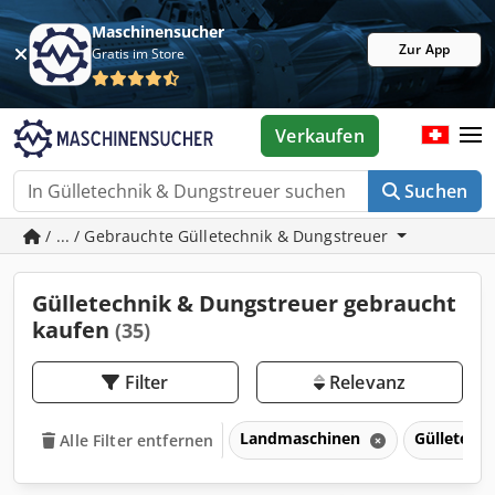
Maschinensucher
Zur App
Gratis im Store
Verkaufen
Suchen
/ ... / Gebrauchte Gülletechnik & Dungstreuer
Gülletechnik & Dungstreuer gebraucht
kaufen
(35)
Filter
Relevanz
Landmaschinen
Gülletech
Alle Filter entfernen