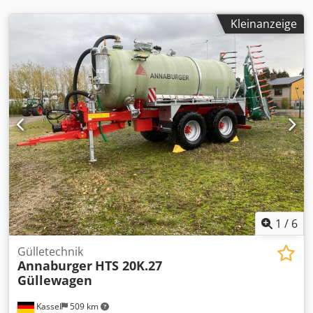
Kleinanzeige
1
/
6
Gülletechnik
Annaburger
HTS 20K.27
Güllewagen
Kassel
509 km