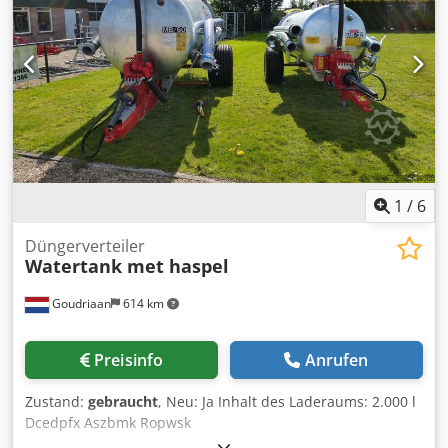
1
/
6
Düngerverteiler
Watertank met haspel
Goudriaan
614 km
Preisinfo
Anrufen
Zustand:
gebraucht
, Neu: Ja Inhalt des Laderaums: 2.000 l
Dcedpfx Aszbmk Ropwsk