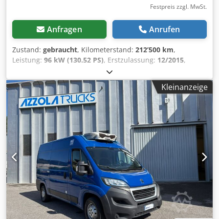
Länge 314 cm, Breite im Radbereich 125 cm, Höhe 170 cm.
Festpreis zzgl. MwSt.
Anfragen
Anrufen
Zustand:
gebraucht
, Kilometerstand:
212’500 km
,
Leistung:
96 kW (130.52 PS)
, Erstzulassung:
12/2015
,
Kraftstofftyp:
Diesel
, Leergewicht:
2’135 kg
,
Gesamtgewicht:
3’500 kg
, Radstand:
4’035 mm
, nächste
Kleinanzeige
Prüfung (TÜV):
03/2028
, Kraftstoff:
Diesel
, Getriebetyp:
mechanisch
, Emissionsklasse:
Euro5
, Anzahl der
Sitzplätze:
3
, Gesamtlänge:
6’363 mm
, Gesamtbreite:
2’050
mm
, Gesamthöhe:
2’522 mm
, Ausstattung:
Klimaanlage,
Kühlaggregat, elektrisch verstellbarer Spiegel, elektrische
Fensterheberregelung
, 2,3, 130 Multijet, L5 H2,
Frischdienst - Kühlfahrzeug, ThermoKing V300 bis + 1°C,
Kühlung springt an - jedoch keine Kühlleistung,
Gesamtgewicht 3500 kg, Gesamtlänge 6363 mm, Radstand
4035 mm, 6 Gang, EURO 5, elektrische Fensterheber,
elektrische Außenspiegel, Klima, Verkauf im Auftrag!
deutsche Zulassung km-Stand lt. Tacho Fahrzeug wird
bevorzugt an Gewerbetreibende oder Export verkauft,