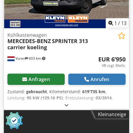
Profil rechts: 2 mm Achse 2: Doppelbereift; Reifen Profil
links innnerhalb: 6 mm; Reifen Profil links außen: 6 mm;
Reifen Profil rechts innerhalb: 6 mm; Reifen Profil rechts
außen: 6 mm Gewichte Leergewicht: 3.040 kg Zuladung:
1
/
13
460 kg zGG: 3.500 kg Funktionell Ladebordwand: B.a.r,
Heckklappe, 750 kg Höhe der Ladefläche: 100 cm
Kühlkastenwagen
Kühlmotor: motorbetrieben Zustand Technischer Zustand:
MERCEDES-BENZ
SPRINTER 313
gut Optischer Zustand: gut Schäden: keines Anzahl der
carrier koeling
Schlüssel: 1
EUR 6’950
Vuren
603 km
VB zzgl. MwSt.
Anfragen
Anrufen
Zustand:
gebraucht
, Kilometerstand:
619’735 km
,
Leistung:
95 kW (129.16 PS)
, Erstzulassung:
03/2014
,
Kraftstofftyp:
Diesel
, Reifengröße:
235/65R16
, Achsen-
Konfiguration:
4x2
, Radstand:
3’670 mm
, Kraftstoff:
Diesel
,
Kleinanzeige
Farbe:
Weiß
, Fahrerkabine:
Fahrerhaus
, Getriebetyp:
mechanisch
, Anzahl der Gänge:
6
, Emissionsklasse:
Euro5
,
Federung:
Blatt
, Anzahl der Sitzplätze:
3
, Gesamtlänge: