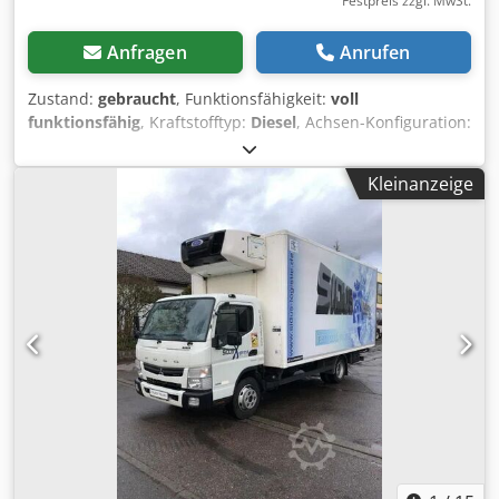
Festpreis zzgl. MwSt.
Anfragen
Anrufen
Zustand:
gebraucht
, Funktionsfähigkeit:
voll
funktionsfähig
, Kraftstofftyp:
Diesel
, Achsen-Konfiguration:
4x2
, Kraftstoff:
Diesel
, Getriebetyp:
mechanisch
, Federung:
Blatt
, Gesamtlänge:
5’998 mm
, Gesamtbreite:
2’050 mm
,
Kleinanzeige
Baujahr:
2026
, PEUGEOT BOXER 2.2 BlueHDi 140,
isothermer Kastenwagen mit Kühlaggregat und ATP-
Zertifikat, gültig bis 07/2027 – Kilometerstand: 206956 –
Hubraum: 2179 cm³ – Leistung: 103 kW – PS: 140 –
Abgasnorm: Euro 6d – Ausführung: Straßenfahrzeug –
Innenlänge: 3370 mm – Innenhöhe: 1800 mm –
Innenbreite: 1750 mm – ABS – Klimaanlage – Elektrische
Fensterheber – Schaltgetriebe – Anzahl der Sitzplätze im
Fahrerhaus: 3 – Elektrische Außenspiegel – Elektrische
Fensterheber – Für weitere Informationen wenden Sie sich
bitte an Francesco unter 3356514297. Dsdpfx Aozr E Uhof
Hjck