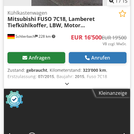
1
/
15
Kühlkastenwagen
Mitsubishi
FUSO 7C18, Lamberet
Tiefkühlkoffer, LBW, Motor...
EUR 16’500
Schlierbach
228 km
EUR 19’500
VB zzgl. MwSt.
Anfragen
Anrufen
Zustand:
gebraucht
, Kilometerstand:
323’000 km
,
Erstzulassung:
07/2015
, Baujahr:
2015
, Fuso 7C18
Tiefkühlfahrzeug mit Carrier Supra 750 Kühlmaschine,
Lamberet Koffer und LBW • EURO 6 Abgasnorm •
Kleinanzeige
Tempomat • blatt-/ blatt gefedert • Automatikgetriebe • ABS
• ASR / abschaltbar • Airbag • Klimaanlage • ZV •
Doppelsitzbank für Beifahrer (3-Sitzer) • el. FH. •
Nebelscheinwerfer • Leuchtweitenregelung •
Rückfahrkamera • Reifengröße: 205/75 R17.5 • 7.490 kg GG.
• Leergewicht: 5.200 kg • Nutzlast: 2.300 kg ! LAMBERET
Tiefkühlkoffer: Dcedpfjwmn Suox Af Hsk • 12