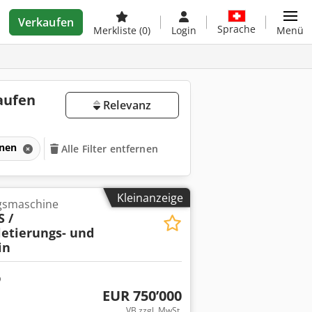
Verkaufen
Sprache
Merkliste
(0)
Login
Menü
aufen
Relevanz
inen
Alle Filter entfernen
Kleinanzeige
ngsmaschine
 /
letierungs- und
in
EUR 750’000
VB zzgl. MwSt.