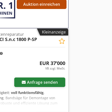
Auktion einreichen
Kleinanzeige
tenreparatur
I S.n.c
1800 P-SP
EUR 37’000
VB zzgl. MwSt.
Mehr Bilder anfragen
Anfrage senden
igkeit:
voll funktionsfähig
,
ng
, Bandsäge für Demontage von
 robuste und effiziente Lösung zum
Holz suchen, ist dies die ideale