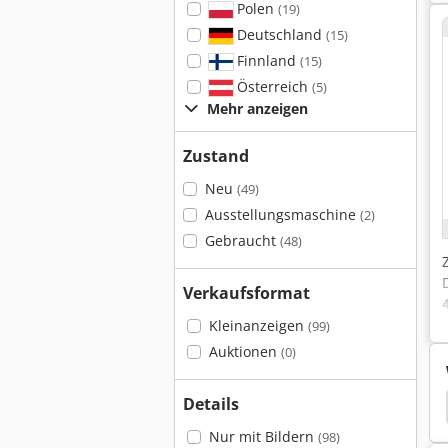
Polen
(19)
Deutschland
(15)
Finnland
(15)
Österreich
(5)
Mehr anzeigen
Zustand
Neu
(49)
Ausstellungsmaschine
(2)
Gebraucht
(48)
Verkaufsformat
Kleinanzeigen
(99)
Auktionen
(0)
Details
 Delta Depositor
Delta 606
Delta
Nagler
Nur mit Bildern
(98)