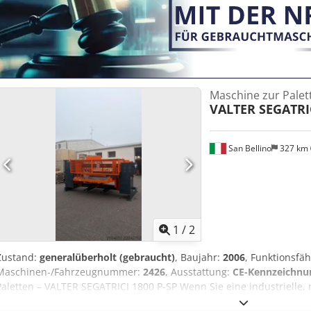
Maschine zur Palet
VALTER SEGATRIC
San Bellino
327 km
1
/
2
Zustand:
generalüberholt (gebraucht)
, Baujahr:
2006
, Funktionsfäh
Maschinen-/Fahrzeugnummer:
2426
, Ausstattung:
CE-Kennzeichnu
Paletten – VALTER SEGATRICI 1800 P-SP Wenn Sie eine industrielle,
Schneiden und Demontieren von Standard- oder Sonderpaletten aus 