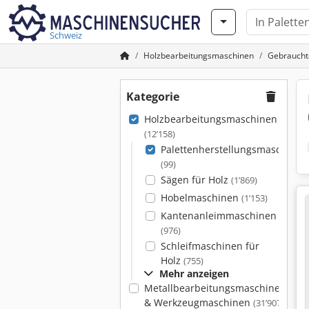
Schweiz
Holzbearbeitungsmaschinen
Gebraucht
Kategorie
Holzbearbeitungsmaschinen
(12’158)
Palettenherstellungsmaschinen
(99)
Sägen für Holz
(1’869)
Hobelmaschinen
(1’153)
Kantenanleimmaschinen
(976)
Schleifmaschinen für
Holz
(755)
Mehr anzeigen
Metallbearbeitungsmaschinen
& Werkzeugmaschinen
(31’907)