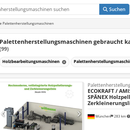
Suchen
e Palettenherstellungsmaschinen
Palettenherstellungsmaschinen gebraucht k
(99)
Holzbearbeitungsmaschinen
Palettenherstellungsmasch
Palettenherstellu
ECOKRAFT / AMIS
SPÄNEX
Holzpel
Zerkleinerungsl
München
283 km