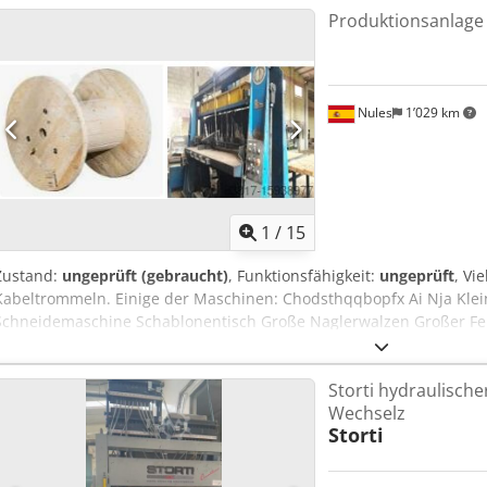
Produktionsanlage
Nules
1’029 km
1
/
15
Zustand:
ungeprüft (gebraucht)
, Funktionsfähigkeit:
ungeprüft
, Vi
Kabeltrommeln. Einige der Maschinen: Chodsthqqbopfx Ai Nja Klein
Schneidemaschine Schablonentisch Große Naglerwalzen Großer Fe
Große Kabelauslassmaschine
Storti hydraulische
Wechselz
Storti