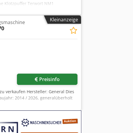
he Klotzpuffer Terwort NM1
nder Terwort NM2 Nagelmaschine
band
Kleinanzeige
ngsmaschine
70
Preisinfo
 zu verkaufen Hersteller: General Dies
aujahr: 2014 / 2026, generalüberholt