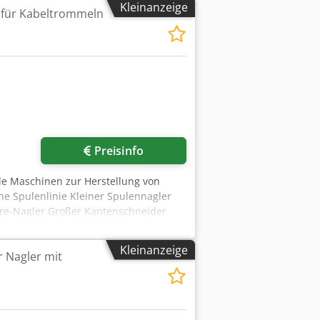
Kleinanzeige
 für Kabeltrommeln
Preisinfo
ele Maschinen zur Herstellung von
e Spulenlinie Kleiner Spulennagler
re-Nagler Großer Kantenschneider
Kleinanzeige
r Nagler mit