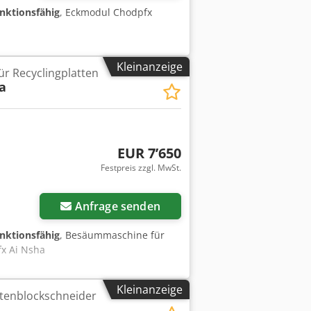
unktionsfähig
, Eckmodul Chodpfx
Kleinanzeige
r Recyclingplatten
a
EUR 7’650
Festpreis zzgl. MwSt.
Anfrage senden
unktionsfähig
, Besäummaschine für
fx Ai Nsha
Kleinanzeige
ttenblockschneider