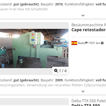
Zustand:
gut (gebraucht)
, Baujahr:
2010
, Funktionsfähigkeit:
voll f
Aouxn H Iei Nea mit Schalttafel
Besäummaschine fü
Cape
retestador
Nules
1’031 km
1
/
4
Zustand:
gut (gebraucht)
, Baujahr:
2009
, Funktionsfähigkeit:
voll f
Recyclingplatten. Verwendung von recycelten Platten Cjdpsurmqds
Delta TTA 550 Pale
Delta
TTA 550