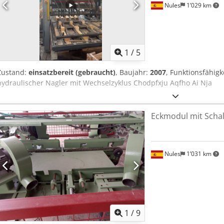
Nules
1’029 km
1
/
5
Zustand:
einsatzbereit (gebraucht)
, Baujahr:
2007
, Funktionsfähigk
hydraulischer Nagler mit Wechselzyklus Chodpfxju Aqfho Ai Nja
Eckmodul mit Schal
Nules
1’031 km
1
/
9