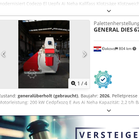
modernisiert Codezp El Uepfx Ai Neha Kallfass Klotzsäge Klotzweic
Nagelmaschine Deckelspeicher Deckgreifer Speicher 2 x Sternwe
Kufenfräse Klammergerät Eckensäge Brennstation Stapler Auslauf
Palettenherstellu
GENERAL DIES
6
Đakovo
804 km
1
/
4
Zustand:
generalüberholt (gebraucht)
, Baujahr:
2026
, Pelletpresse
Motorleistung: 200 kW Cedpfxozq E Avs Ai Neha Kapazität: 2,2 t/h B