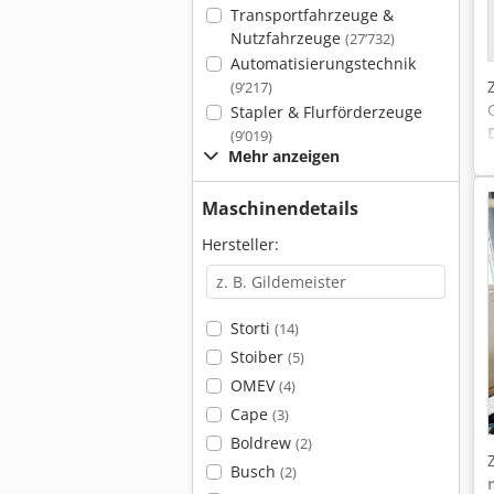
Transportfahrzeuge &
Nutzfahrzeuge
(27’732)
Automatisierungstechnik
(9’217)
Stapler & Flurförderzeuge
(9’019)
Mehr anzeigen
Maschinendetails
Hersteller:
Storti
(14)
Stoiber
(5)
OMEV
(4)
Cape
(3)
Boldrew
(2)
Busch
(2)