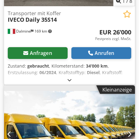
1
/
8
Transporter mit Koffer
IVECO
Daily 35S14
EUR 26’000
Dalmine
169 km
Festpreis zzgl. MwSt.
Anfragen
Anrufen
Zustand:
gebraucht
, Kilometerstand:
34’000 km
,
Erstzulassung:
06/2024
, Kraftstofftyp:
Diesel
, Kraftstoff:
Diesel
, Energieeffizienz:
E
, Getriebetyp:
mechanisch
,
Emissionsklasse:
Euro 6e
, Baujahr 02/2024 – Kastenwagen
Kleinanzeige
mit Aluminiumaufbau, Einzelrad hinten, Schaltgetriebe,
34.000 km, Radio, Zentralverriegelung, Klimaanlage,
zulässiges Gesamtgewicht 740 kg. Dkodpfx Ajzrpg Ish Ner
Der oben genannte Preis zuzüglich 22 % Mehrwertsteuer +
Ummeldekosten.