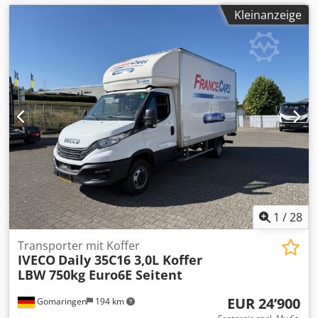
Kleinanzeige
1
/
28
Transporter mit Koffer
IVECO
Daily 35C16 3,0L Koffer
LBW 750kg Euro6E Seitent
EUR 24’900
Gomaringen
194 km