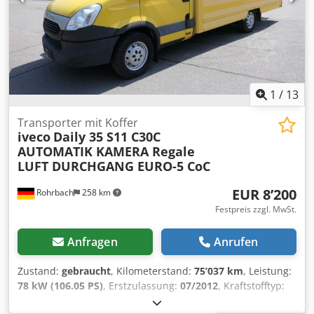
1
/
13
Transporter mit Koffer
iveco
Daily 35 S11 C30C
AUTOMATIK KAMERA Regale
LUFT DURCHGANG EURO-5 CoC
EUR 8’200
Rohrbach
258 km
Festpreis zzgl. MwSt.
Anfragen
Anrufen
Zustand:
gebraucht
, Kilometerstand:
75’037 km
, Leistung:
78 kW (106.05 PS)
, Erstzulassung:
07/2012
, Kraftstofftyp:
Diesel
, Leergewicht:
2’535 kg
, maximales Ladegewicht:
965