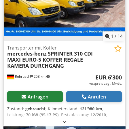
1
/
14
Transporter mit Koffer
mercedes-benz
SPRINTER 310 CDI
MAXI EURO-5 KOFFER REGALE
KAMERA DURCHGANG
EUR 6’300
Rohrbach
258 km
Festpreis zzgl. MwSt.
Anfragen
Anrufen
Zustand:
gebraucht
, Kilometerstand:
121’980 km
,
Leistung:
70 kW (95.17 PS)
, Erstzulassung:
12/2010
,
Kraftstofftyp:
Diesel
, Leergewicht:
2’550 kg
, maximales
Ladegewicht:
950 kg
, Gesamtgewicht:
3’500 kg
, Achsen-