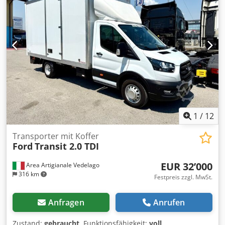
Nebelscheinwerfer
, IVECO DAILY 35 C 18 Pritschenwagen
Baujahr 08/2020 Dieselmotor 6-Gang-Schaltgetriebe +
Rückwärtsgang Euro 6 Führerschein Klasse B Leistung 132
kW (180 PS) Hubraum 3.000 Dsdpfx Ahsyhbfcj Nskr
Radstand 3.750 mm Pritschenlänge 4.300 mm Nutzlast 870
kg Gesamtgewicht 3.500 kg Mechanische Blattfederung
Zwillingsbereifung hinten ABS Klimaanlage
Navigationssystem LED-Beleuchtung Radio Elektrische
Fensterheber und Spiegel 12 Monate Garantie auf
Getriebe und Motor 75.000 km
1
/
12
Transporter mit Koffer
Ford
Transit 2.0 TDI
EUR 32’000
Area Artigianale Vedelago
316 km
Festpreis zzgl. MwSt.
Anfragen
Anrufen
Zustand:
gebraucht
, Funktionsfähigkeit:
voll