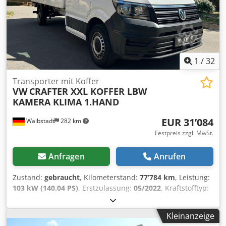
1
/
32
Transporter mit Koffer
VW
CRAFTER XXL KOFFER LBW
KAMERA KLIMA 1.HAND
EUR 31’084
Waibstadt
282 km
Festpreis zzgl. MwSt.
Anfragen
Anrufen
Zustand:
gebraucht
, Kilometerstand:
77’784 km
, Leistung:
103 kW (140.04 PS)
, Erstzulassung:
05/2022
, Kraftstofftyp:
Diesel
, Gesamtgewicht:
3’500 kg
, Farbe:
Weiß
, Getriebetyp:
mechanisch
, Emissionsklasse:
Euro6
, Anzahl der
Kleinanzeige
Sitzplätze:
3
, Laderaumlänge:
4’400 mm
, Laderaumbreite: