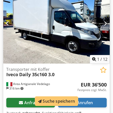
Armlehne, DAB-Radio mit Bluetooth und Touchscreen,
Android Auto + Apple Carplay, elektrische Spiegel,
elektrische Fensterheber, Airbags, Nebelscheinwerfer
sowie weitere serienmäßige Ausstattungen. Aufbau:
Kofferaufbau mit 1 Seitentür, Innenmaße 4,30 m x 2,11 m x
2,32 m (Heckladeöffnung 2,20 m), inklusive hydraulischer
Ladebordwand mit 1.000 kg Tragkraft. Gesamtgewicht
3.500 kg, Nutzlast ca. 650 kg. Reguläre Hauptuntersuchung
bis FEBRUAR 2029. MASON TRUCKS Via Vicenza, 31
Vedelago (Treviso)
1
/
12
Transporter mit Koffer
Iveco
Daily 35c160 3.0
EUR 36’500
Area Artigianale Vedelago
316 km
Festpreis zzgl. MwSt.
Suche speichern
Anfragen
Anrufen