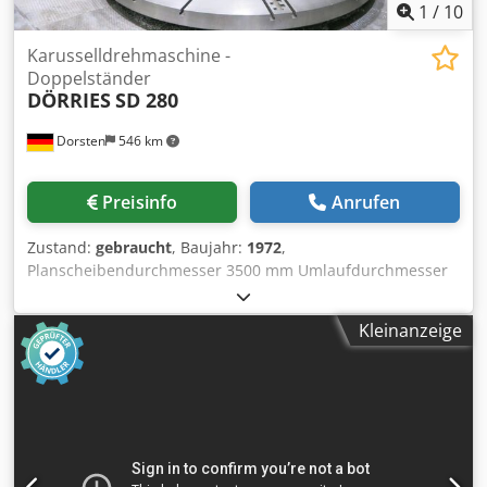
1
/
10
Karusselldrehmaschine -
Doppelständer
DÖRRIES
SD 280
Dorsten
546 km
Preisinfo
Anrufen
Zustand:
gebraucht
, Baujahr:
1972
,
Planscheibendurchmesser 3500 mm Umlaufdurchmesser
4100 mm Drehhöhe 1400 mm Steuerung Siemens
Supportverschiebung waagerecht längs 2100
Kleinanzeige
Supportverstellung 1300 mm Querbalkenverstellung 1300
mm 1990 überholt Die techn. Daten sind Hersteller- bzw.
Betreiberangaben und daher für unsunverbindlich. Einen
Zwischenverkauf behalten wir uns vor; es gelten
ausschließlich unsere Geschäfts- und
Verkaufsbedingungen. Über uns mehr als 400 eigene
Maschinen im Lager über 15.000 m² Lagerfläche,