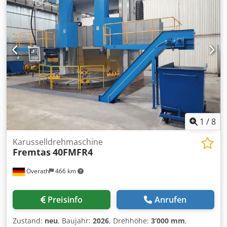
1
/
8
Karusselldrehmaschine
Fremtas
40FMFR4
Overath
466 km
Preisinfo
Anrufen
Zustand:
neu
, Baujahr:
2026
, Drehhöhe:
3’000 mm
,