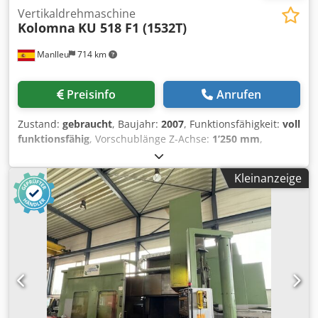
Vertikaldrehmaschine
Kolomna
KU 518 F1 (1532T)
Manlleu
714 km
Preisinfo
Anrufen
Zustand:
gebraucht
, Baujahr:
2007
, Funktionsfähigkeit:
voll
funktionsfähig
, Vorschublänge Z-Achse:
1’250 mm
,
Drehdurchmesser:
3’200 mm
, Drehhöhe:
2’000 mm
,
Durchmesser der Planscheibe:
3’200 mm
, DOPPEL-
Kleinanzeige
SCHLITTEN VERTIKAL CNC DREHMASCHINE KOLOMNA 1532
T KOLOMNA VERTIKALDREHBANK (VTL) • Planscheibe Ø
3.200 mm • Max. Drehdurchmesser Ø 3.200 mm • Max.
Werkstückhöhe 2.000 mm • Zwei CNC-gesteuerte Schlitten
(RAM) • Schlittenweg 1.250 mm • FAGOR 8070 CNC •
Motorleistung 115 kW • Mechanische, hydraulische,
elektrische und elektronische Generalüberholung neu in
2007 • Späneförderer • Vollumhausung Dcjdpfx Aex Nhm
Rop Ijk • Kühlsystem • Arbeitsleuchte • Klimatisierter
Schaltschrank