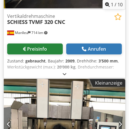
1
/
10
Vertikaldrehmaschine
SCHIESS
TVMF 320 CNC
Manlleu
714 km
Preisinfo
Anrufen
Zustand:
gebraucht
, Baujahr:
2009
, Drehhöhe:
3’500 mm
,
Werkstückgewicht (max.):
20’000 kg
, Drehdurchmesser:
3’400 mm
, Durchmesser der Planscheibe:
2’950 mm
,
Werkstückdurchmesser (max.):
3’300 mm
,
Kleinanzeige
VERTIKALDREHMASCHINE SCHIESS CNC FAGOR 8070 (C-
ACHSE + ANGETRIEBENES WERKZEUG) TECHNISCHE DATEN
Marke: Schiess Modell: TVMF 320-3000 Dcsdpfx Apsxh
Hmko Iek Baujahr: 2009 Max. Drehdurchmesser: 3.400 mm
Max. Drehhöhe: 2.580 mm Tragfähigkeit: 20 t C-Achse
(0,001°) CNC: Fagor 8070 (70 kW)
Planscheibendurchmesser: 2.950 mm Abstand zwischen
den Säulen: 3.300 mm Winkel-Fräskopf PREIS UND