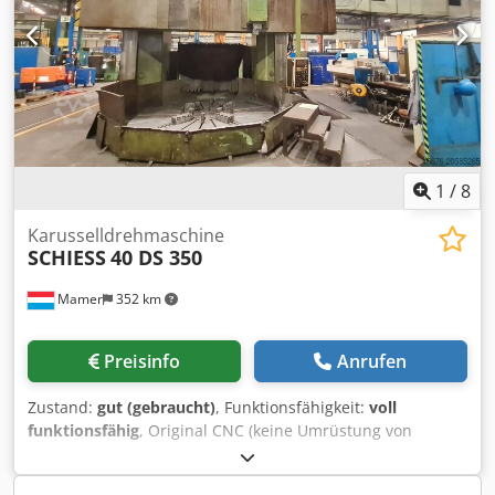
gesteuert
1
/
8
Karusselldrehmaschine
SCHIESS
40 DS 350
Mamer
352 km
Preisinfo
Anrufen
Zustand:
gut (gebraucht)
, Funktionsfähigkeit:
voll
funktionsfähig
, Original CNC (keine Umrüstung von
konventionell auf CNC) Dedjxyh Hvjpfx Ap Isck Steuerung:
Siemens 8-M Planscheibendurchmesser: 3500 mm Max.