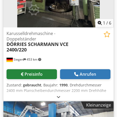
1
/
6
Karusselldrehmaschine -
Doppelständer
DÖRRIES SCHARMANN
VCE
2400/220
Siegen
453 km
Preisinfo
Anrufen
Zustand:
gebraucht
, Baujahr:
1990
, Drehdurchmesser
2400 mm Planscheibendurchmesser 2200 mm Drehhöhe
2100 mm Steuerung SIEMENS Sinumerik 850T
Werkstückgewicht 17 t Werkzeugmaße max. 32 Werkzeuge
Kleinanzeige
Dcodpfeygx D Hox Ap Ijk