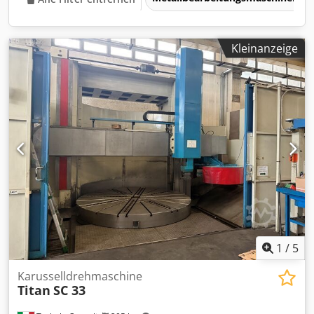
Kleinanzeige
1
/
5
Karusselldrehmaschine
Titan
SC 33