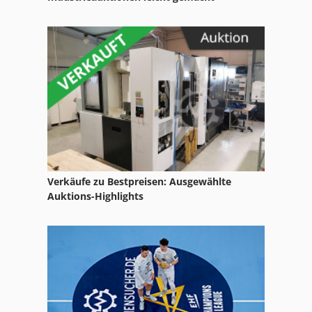
Leit Und Zugspindeldrehmaschine
Ls 703
Lz 300
Maschineschraubstock 200 Mm
Na 3000
Nc Drehmaschine
Nc Fräsmaschine
Verkäufe zu Bestpreisen: Ausgewählte
Auktions-Highlights
Ng 200
Schraubstock 200 Mm
Schuhmachermaschine Fraes Und Schleifmaschine
Tur 560