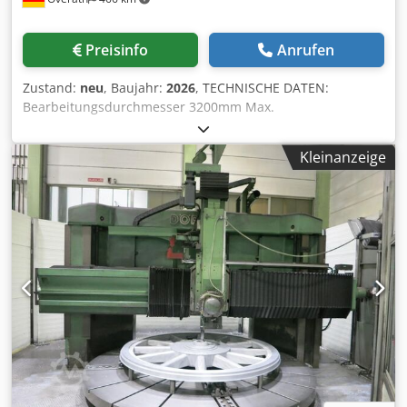
FAGOR oder SIEMENS SONSTIGES: Geometrie-Abnahme
nach DIN8609-3
Preisinfo
Anrufen
Zustand:
neu
, Baujahr:
2026
, TECHNISCHE DATEN:
Bearbeitungsdurchmesser 3200mm Max.
Werkstueckhoehe 1600mm Max. Werkstueckgewicht
16000kg Planscheibendurchmesser 2800mm Planscheiben
Kleinanzeige
Drehzahlbereich 0-80U/min Max. Planscheiben-
Drehmoment 67000Nm Leistung Hauptantrieb 75kW
AUSSTATTUNG: -1-2 Supportausfuehrung -Capto
Schnellwechselsystem oder 3-fach Stahlhalter -
Teleskopabdeckung -Zentralschmierung SKF/VOGEL
Dcsdocx Rvyspfx Ap Ijk -12 Monate Garantie -komplette
elektrische Ausruestung 230/400V,50Hz, Made-in-
Germany, CE-Norm OPTIONEN: -Maschinenumhausung -
Spaenefoerderer -Kuehlwasservorbereitung -Revolverkopf
-Angetriebene Werkzeuge -... STEUERUNG: FAGOR oder
SIEMENS SONSTIGES: Geometrie-Abnahme nach DIN8609-
3