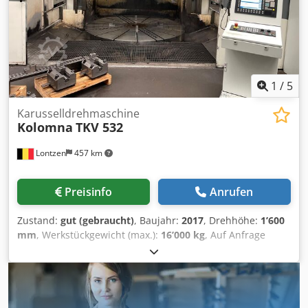
WEITERE INFORMATIONEN AUF ANFRAGE (CNC, SIEMENS,
HASS, LAGUN, FAGOR, CINCINNATI, HEIDENHAIN,
BEARBEITUNG, PINACHO, MORISEIKI, FRÄSMASCHINE,
DREHMASCHINE, SCHLEIFMASCHINE, BOHRWERK, PRESSE,
LASER, SCHERE, ABKANTPRESSE)
1
/
5
Karusselldrehmaschine
Kolomna
TKV 532
Lontzen
457 km
Preisinfo
Anrufen
Zustand:
gut (gebraucht)
, Baujahr:
2017
, Drehhöhe:
1’600
mm
, Werkstückgewicht (max.):
16’000 kg
, Auf Anfrage
können auch Videos der Maschine während des Betriebs
bereitgestellt werden. Dcedjyrflzopfx Ap Isk Max.
Drehdurchmesser: 3200 mm Tischdurchmesser: 2800 mm
Max. Drehhöhe: 1600 mm Max. Werkstückgewicht: 16 000
kg Tischgeschwindigkeiten Bereich: 70 U / min Anzahl der