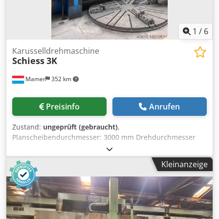
1
/
6
Karusselldrehmaschine
Schiess
3K
Mamer
352 km
Preisinfo
Anrufen
Zustand:
ungeprüft (gebraucht)
,
Planscheibendurchmesser: 3000 mm Drehdurchmesser
ohne Seitensupport: 3500 mm Drehdurchmesser mit
Seitensupport: 3300 mm Drehhöhe unter Werkzeug: 2560
Kleinanzeige
mm Max. Werkstückhöhe: 2750 mm Stößelhub Vertikal:
1500 mm Stößelhub Horizontal: 1800 mm Verfahrweg
Seitensupport: 2320 mm Verfahrweg Traverse: 2100 mm
Dcedpfxsvyy Txo Ap Isk Max. Werkstückgewicht: 20 Tonnen
Gesamtgewicht: ca. 75 Tonnen Rechte Support CNC