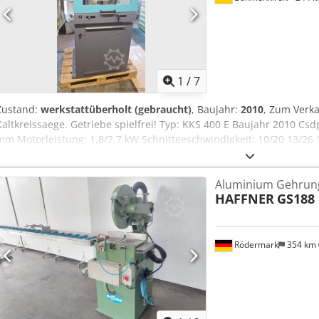
1
/
7
Zustand:
werkstattüberholt (gebraucht)
, Baujahr:
2010
, Zum Verka
Kaltkreissaege. Getriebe spielfrei! Typ: KKS 400 E Baujahr 2010 Cs
mm Motorleistung: 1,8/2,7 kW Schnittgeschwindigkeit: 10/20 13/26 
mm/min Eilvor-/-Ruecklauf: 1.550 mm/min Arbeitsbereich max.: 130
120 mm Arbeitsbereich Flachmaterial: 305 x 20 mm Arbeitsbereich
Aluminium Gehrun
min.: 10 x 10 mm Gehrungsbereich: 0° - 90° - 0° Masse LxBxH: 1.08
HAFFNER
GS188
Besichtigung / Abholung in 89558 Boehmenkirch Versand auf Anfra
vorhanden.
Rödermark
354 km