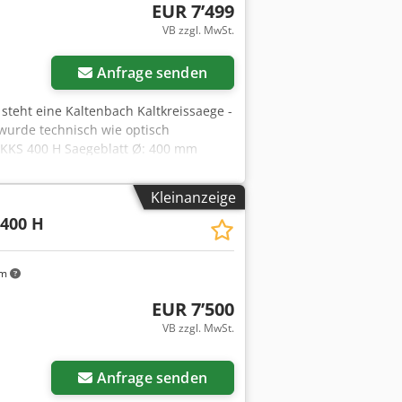
EUR 7’499
VB zzgl. MwSt.
Anfrage senden
 steht eine Kaltenbach Kaltkreissaege -
wurde technisch wie optisch
: KKS 400 H Saegeblatt Ø: 400 mm
30 m/min Vorschub: 0 - 1.000 mm/min
eitsbereich Vierkantmaterial: 120 mm
Kleinanzeige
erial: 130 mm Arbeitsbereich min.: 10
400 H
 1.760 mm Gewicht: 850 kg Cedpfx Aozk
d auf Anfrage moeglich Stapler zum
km
EUR 7’500
VB zzgl. MwSt.
Anfrage senden