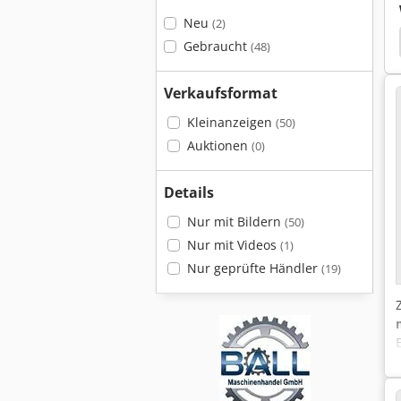
Neu
(2)
enbach Kks 400 H
Kaltenbach Kks 400 E
Mieth
Gebraucht
(48)
Verkaufsformat
Kleinanzeigen
(50)
Auktionen
(0)
Details
Nur mit Bildern
(50)
Nur mit Videos
(1)
Nur geprüfte Händler
(19)