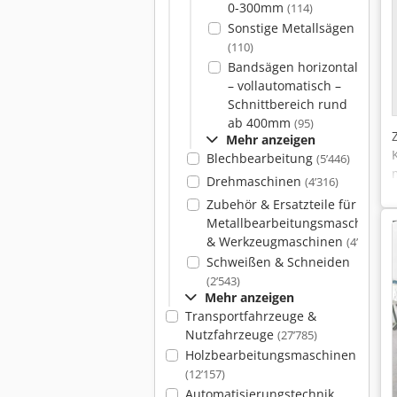
0-300mm
(114)
Sonstige Metallsägen
(110)
Bandsägen horizontal
– vollautomatisch –
Schnittbereich rund
ab 400mm
(95)
Mehr anzeigen
Blechbearbeitung
(5’446)
Drehmaschinen
(4’316)
Zubehör & Ersatzteile für
Metallbearbeitungsmaschinen
& Werkzeugmaschinen
(4’083)
Schweißen & Schneiden
(2’543)
Mehr anzeigen
Transportfahrzeuge &
Nutzfahrzeuge
(27’785)
Holzbearbeitungsmaschinen
(12’157)
Automatisierungstechnik