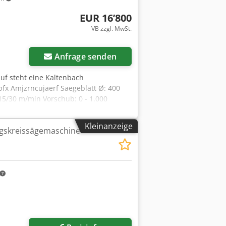
EUR 16’800
VB zzgl. MwSt.
Anfrage senden
uf steht eine Kaltenbach
dpfx Amjzrncujaerf Saegeblatt Ø: 400
15/30 m/min Vorschub: 0 - 1.000
 mm Arbeitsbereich Vierkantmaterial:
 Rundmaterial: 130 mm Arbeitsbereich
Kleinanzeige
gskreissägemaschine
0 x 900 x 1.760 mm Gewicht: 900 kg
ge moeglich Stapler zum Verladen