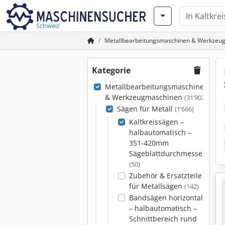
Schweiz
Metallbearbeitungsmaschinen & Werkzeu
Kategorie
Metallbearbeitungsmaschinen
& Werkzeugmaschinen
(31’903)
Sägen für Metall
(1’666)
Kaltkreissägen –
halbautomatisch –
351-420mm
Sägeblattdurchmesser
(50)
Zubehör & Ersatzteile
für Metallsägen
(142)
Bandsägen horizontal
– halbautomatisch –
Schnittbereich rund