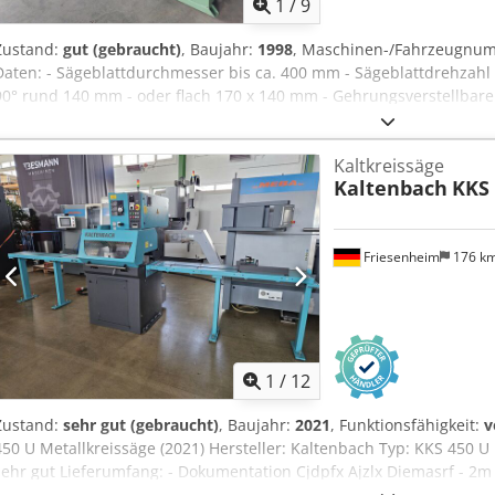
1
/
9
Zustand:
gut (gebraucht)
, Baujahr:
1998
, Maschinen-/Fahrzeugnu
Daten: - Sägeblattdurchmesser bis ca. 400 mm - Sägeblattdrehzahl 2
90° rund 140 mm - oder flach 170 x 140 mm - Gehrungsverstellbarer l
Sägeblattvorschub - Pneum. Schnellspannstock - Pneumatikanschluß
Maschinensockel - Zufuhrrollengang 3000 mm - Abfuhrrollengang 
Kaltkreissäge
400 V / 2,2 kW - Platzbedarf ca. B 650 x H 1550 x T 1000 mm - Gewic
Kaltenbach
KKS 
Friesenheim
176 k
1
/
12
Zustand:
sehr gut (gebraucht)
, Baujahr:
2021
, Funktionsfähigkeit:
v
450 U Metallkreissäge (2021) Hersteller: Kaltenbach Typ: KKS 450 U
sehr gut Lieferumfang: - Dokumentation Cjdpfx Ajzlx Diemasrf - 2
Abfuhrrollenbahn mit digitalen Materialanschlag - 2x Sägeblätter