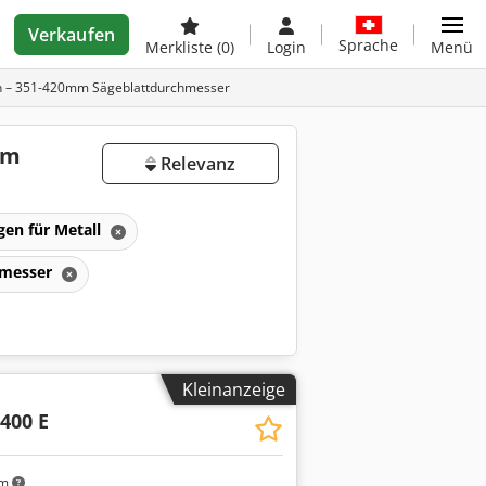
Verkaufen
Sprache
Merkliste
(0)
Login
Menü
ch – 351-420mm Sägeblattdurchmesser
mm
Relevanz
gen für Metall
hmesser
Kleinanzeige
400 E
km