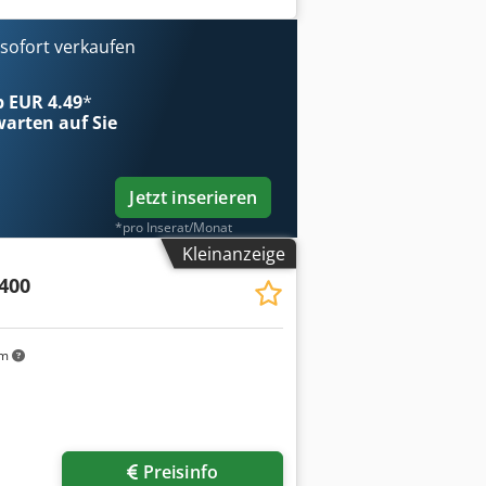
ofort verkaufen
ab EUR 4.49
*
arten auf Sie
Jetzt inserieren
*pro Inserat/Monat
Kleinanzeige
400
km
Preisinfo