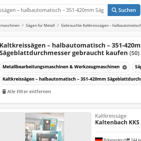
Suchen
gmaschinen
Sägen für Metall
Gebrauchte Kaltkreissägen – halbautomatis
Kaltkreissägen – halbautomatisch – 351-420
Sägeblattdurchmesser gebraucht kaufen
(50)
Metallbearbeitungsmaschinen & Werkzeugmaschinen
Sä
Kaltkreissägen – halbautomatisch – 351-420mm Sägeblattdurc
Alle Filter entfernen
Kaltkreissäge
Kaltenbach
KKS 
Böhmenkirch
244 