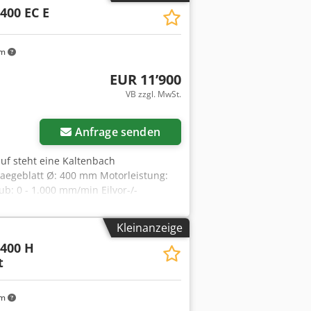
400 EC E
. Sägeblattdurchmesser standardmäßig
min. Maschinensteuerung und Elektrik
km
EUR 11’900
VB zzgl. MwSt.
Anfrage senden
uf steht eine Kaltenbach
 Saegeblatt Ø: 400 mm Motorleistung:
b: 0 - 1.000 mm/min Eilvor-/-
ich Vierkantmaterial: 120 mm
erial: 130 mm Arbeitsbereich min.: 10
Kleinanzeige
 1.760 mm Gewicht: 900 kg
400 H
ge moeglich Stapler zum Verladen
t
km