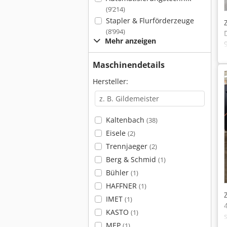
(9’214)
Stapler & Flurförderzeuge
(8’994)
Mehr anzeigen
Maschinendetails
Hersteller:
Kaltenbach
(38)
Eisele
(2)
Trennjaeger
(2)
Berg & Schmid
(1)
Bühler
(1)
HAFFNER
(1)
IMET
(1)
KASTO
(1)
MEP
(1)