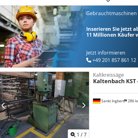
Gebrauchtmaschinen s
Inserieren Sie jetzt 
11 Millionen
Käufer w
Jetzt informieren
+49 201 857 861 12
Kaltkreissäge
Kaltenbach
KST 
Sankt Ingbert
286 
1
/
7