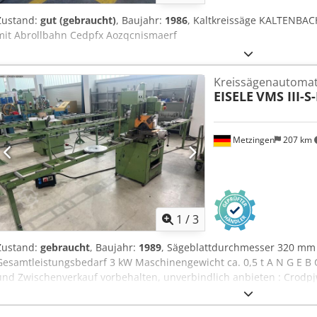
Zustand:
gut (gebraucht)
, Baujahr:
1986
, Kaltkreissäge KALTENBACH
mit Abrollbahn Cedpfx Aozqcnismaerf
Kreissägenautoma
EISELE
VMS III-S-
Metzingen
207 km
1
/
3
Zustand:
gebraucht
, Baujahr:
1989
, Sägeblattdurchmesser 320 mm
Gesamtleistungsbedarf 3 kW Maschinengewicht ca. 0,5 t A N G E B 
und Zwischenverkauf vorbehalten, unverbindlich anbieten : Crodpjw
Kreissägemaschine für Gerade- und Gehrungsschnitte Type VMS III-
max. 320 mm Sägebereich: Rohre ca. ? 130 mm Flachmaterial 200 x 1