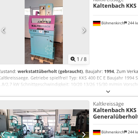
Kaltenbach
KKS 
Sägetisch für Gehrungsschnitte sowie eine Kühlmitteleinrichtung
400 mm, Schnittgeschwindigkeit frequenzgeregelt von 6 bis 30 m/
wurden modernisiert. Crsdpozmf H Tjfx Amasf
Böhmenkirch
244 
1
/
8
Zustand:
werkstattüberholt (gebraucht)
, Baujahr:
1994
, Zum Verka
Kaltkreissaege. Getriebe spielfrei! Typ: KKS 400 EC E Baujahr 1994
1,8/2,7 kW Schnittgeschwindigkeit: 10/20 13/26 15/30 m/min Vorschu
Ruecklauf: 1.550 mm/min Arbeitsbereich max.: 130 mm Arbeitsbere
Arbeitsbereich Flachmaterial: 305 x 20 mm Arbeitsbereich Rundmat
Kaltkreissäge
x 10 mm Gehrungsbereich: 0° - 90° - 0° Masse LxBxH: 1.080 x 900 x
Kaltenbach
KKS 
Besichtigung / Abholung in 89558 Boehmenkirch Versand auf Anfra
Generalüberhol
vorhanden. Crjdpfx Amjzlm R Rsasf
Böhmenkirch
244 