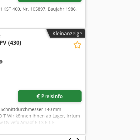
 KST 400, Nr. 105897, Baujahr 1986,
Kleinanzeige
t
PV (430)
Preisinfo
 Schnittdurchmesser 140 mm
O T Wir können Ihnen ab Lager, Irrtum
 Dvivefx Amaof E I S E L E
S-PV Baujahr 1989 _____ Sägeblatt-Æ
00/ 140 x 100 mm Vollmaterial vkt.