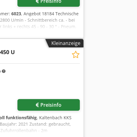
Preisinfo
mmer:
6023
, Angebot 18184 Technische
800 U/min - Schnittbereich ca. - bei
inks + rechts 45 - 90 - 30 ° - Pneum.
 Crjdpszrvfwsfx Amasf - original
mit Maßanschlag 6000 mm - Antrieb
Kleinanzeige
ht Maschine ca. 150 kg
450 U
m
Preisinfo
oll funktionsfähig
, Kaltenbach KKS
 Baujahr: 2021 Zustand: gebraucht,
m Zufuhrrollenbahn - 2m