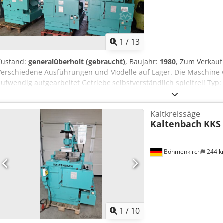
1
/
13
Zustand:
generalüberholt (gebraucht)
, Baujahr:
1980
, Zum Verkauf
Verschiedene Ausführungen und Modelle auf Lager. Die Maschine 
aufwendig aufgearbeitet Getriebe selbstverständlich spielfrei! Typ
Motorleistung: 1,8/2,7 kW Schnittgeschwindigkeit: 10/20 13/26 15/
Eilvor-/-Ruecklauf: 1.550 mm/min Arbeitsbereich max.: 130 mm Arb
Kaltkreissäge
Arbeitsbereich Flachmaterial: 305 x 20 mm Arbeitsbereich Rundmat
Kaltenbach
KKS 
x 10 mm Gehrungsbereich: 0° - 90° - 0° Masse LxBxH: 1.080 x 900 x
U Afjmaorf Besichtigung / Abholung in 89558 Boehmenkirch Versan
Verladen vorhanden.
Böhmenkirch
244 
1
/
10