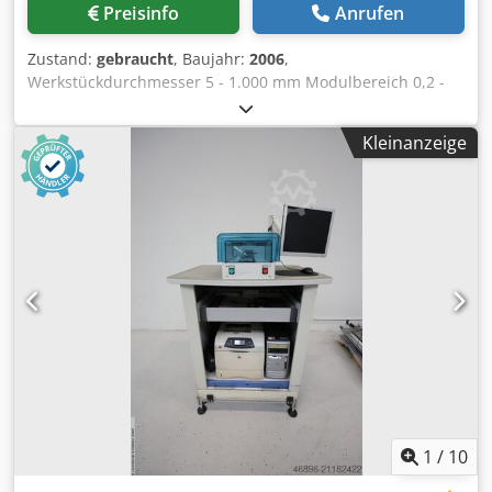
Preisinfo
Anrufen
Zustand:
gebraucht
, Baujahr:
2006
,
Werkstückdurchmesser 5 - 1.000 mm Modulbereich 0,2 -
25 Schrägungswinkel < 90 ° Steuerung Wenzel GearTec
Dkodpfjzkvvyjx Acyjr Planscheiben Durchmesser 750 mm x-
Kleinanzeige
Achse 1.200 mm y-Achse 550 mm z-Achse 1.000 mm
Gesamtleistungsbedarf 6,5 kW Maschinengewicht ca. 11 t
Raumbedarf ca. 3,30 x 3,15 x 2,70 m Verwaltet folgende
Programme: BMain, FPDFPPostAction, GrafTool, TAlign,
TAnalyse, TApplication, TCali, TCut_INPUT,
TCut_MEAS_EVAL, TGear_INPUT, TGear_MEAS_EVAL,
THob_INPUT, THob_MEAS_EVAL, TMesblatt, TPlot,
TRoot_INPUT, TShaft_INPUT, TShaft_MEAS_EVAL, TStat,
TStylus, WMI, wingeco.
1
/
10