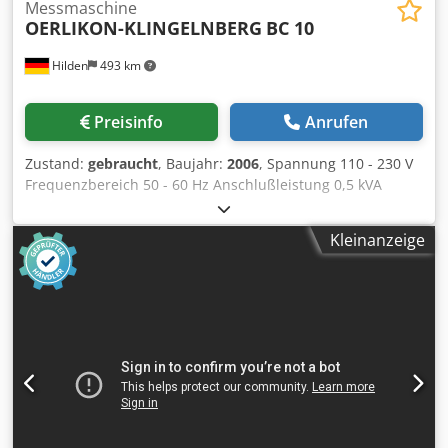
Messmaschine
OERLIKON-KLINGELNBERG
BC 10
Hilden
493 km
Preisinfo
Anrufen
Zustand:
gebraucht
, Baujahr:
2006
, Spannung 110 - 230 V
Frequenzbereich 50 - 60 Hz Anschlußleistung 0,5 kVA
Abmessung HxBxT 1000 x 800 x 1750 mm Gewicht 150 kg
Dsdsyhq T Aspfx Acyjkr Messmaschine für Stabmesser.
Kleinanzeige
Ausstattung/Zubehör: -Messwerkzeuge -Aufspannmittel -
Computer -Monitor -Drucker -Kabine -Technische
Dokumentation