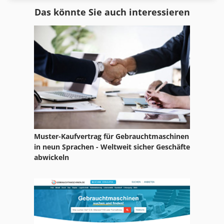
Ga 11 Ff
Das könnte Sie auch interessieren
Hsc 20 Linear
Idx 23
International 2674
Ka 77
Kgs 1670
L Z Drehmaschine
Muster-Kaufvertrag für Gebrauchtmaschinen
Leit Und Zugspindeldrehmaschine
in neun Sprachen - Weltweit sicher Geschäfte
abwickeln
Ls 703
Meh 5 2 1 8 B
Nc Drehmaschine