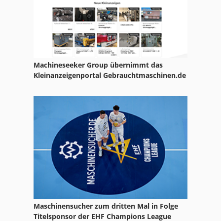
Nc Fräsmaschine
Nc Teilapparat
Ng 200
Optische Messmaschine
Machineseeker Group übernimmt das
Kleinanzeigenportal Gebrauchtmaschinen.de
Schuhmachermaschine Fraes Und Schleifmaschine
Tur 560
Verpackung Maschine
Zug Und Leitspindel Drehmaschine
Maschinensucher zum dritten Mal in Folge
Titelsponsor der EHF Champions League