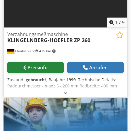
1
/
9
Verzahnungsmeßmaschine
KLINGELNBERG-HOEFLER
ZP 260
Deutschland
429 km
Preisinfo
Anrufen
Zustand:
gebraucht
, Baujahr:
1999
, Technische Details:
Raddurchmesser - max.: 5 - 260 mm Radbreite: 400 mm
Djdpfxeqvcnnj Acyskr Modul - max.: 15 Modul - min.: 0,5
Verzahnungsdurchmesser - Innenverzahnung: 30 mm
Schrägungswinkel max.: > 85 ° Aussenverz.
Schrägungswinkel max.: > 45° Innenverz. Vertikaler
Messbereich: 400 mm Spitzenabstand: 5 - 600 mm
Tischdurchmesser: 260 mm max. Tischbelastung: 100 kg
Drehzahlen: 30 1/min Gesamtleistungsbedarf: 1,6 kVA