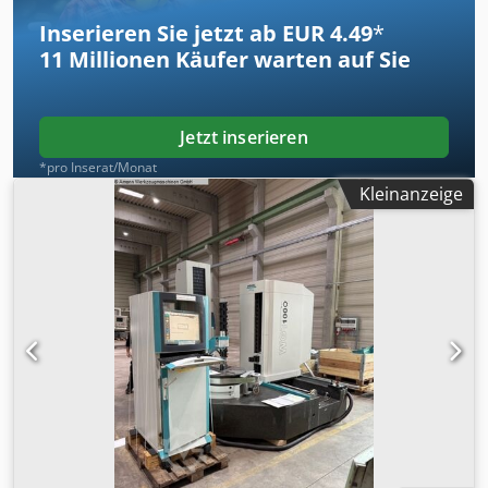
Maschinengewicht ca.: 900 kg Raumbedarf ca.: 200 x 1300
Inserieren Sie jetzt ab EUR 4.49
*
x 2150 mm Retrofit 2018 3- Achsen CNC
11 Millionen
Käufer warten auf Sie
Zahnradvermessungszentrum Hoefler ZP 260 für Gerade
und Schrägverzahnung, auch für Messungen von
drehsymetrischen Teilen ( Rundlauf, Koaxialität, Planlauf ...
). *
Jetzt inserieren
*pro Inserat/Monat
Kleinanzeige