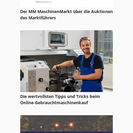
Idx 23
Der MM MaschinenMarkt über die Auktionen
Kgs 1670
des Marktführers
Kreissägewelle 30 Mm
Leit Und Zugspindeldrehmaschine
Maschineschraubstock 200 Mm
Nc Drehmaschine
Nc Fräsmaschine
Ng 200
Die wertvollsten Tipps und Tricks beim
Sägemehl Maschine
Online-Gebrauchtmaschinenkauf
Tak 18
Tb 13 5