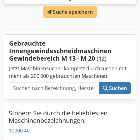
Elektrische Gewindebohrmaschinen für M3 - M16
Suche speichern
Gewinde, Winkel einstellbar. 9 Stk. Schnellwechselfutter
mit Rutschkupplung. Über Display einstellbar: variable
Drehzahl, Einstellbare Tiefe, Materialauswahl, Wahl der
Hauptdrehrichtung, Gewindeauswahl. Optional:
Aufspanntisch mit T-Nuten: 990x700x800mm. Magnetfuß.
Gebrauchte
Lieferbar auchin: M14 bis M24 und M27 bis M33.
Innengewindeschneidmaschinen
Gewindebereich M 13 - M 20
(12)
Jetzt Maschinensucher komplett durchsuchen mit
mehr als 200’000 gebrauchten Maschinen.
Suchen
Stöbern Sie durch die beliebtesten
Maschinenbezeichnungen:
10000 40