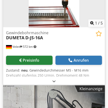
1
/
5
Gewindebohrmaschine
DUMETA
D-JS-16A
Velen
572 km
Preisinfo
Anrufen
Zustand:
neu
, Gewindedurchmesser M5 - M16 mm
Drehzahl stufenlos 250 U/min. Drehmoment 48 Nm
Luftdruck 6 - 8 bar Arbeitsbereich 150 - 1900 mm Die
pneumatisch angetriebene D-JSC Gewindebohrmaschine
Kleinanzeige
besitzt u.a. einen Druckluftmotor mit Schnellspannfutter
und einen stabilen und flexiblen Arbeitsarm. Der
Bohrungsarm kann durch den Anbauflansch direkt am
Arbeitstisch befestigt werden und ist sofort arbeitsbereit.