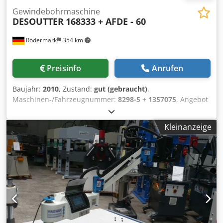
Gewindebohrmaschine
DESOUTTER
168333 + AFDE - 60
Rödermark
354 km
Preisinfo
Anrufen
Baujahr:
2010
, Zustand:
gut (gebraucht)
,
Maschinen-/Fahrzeugnummer:
8298-5 + 1357075
, Angebot
20142 Technische Daten: - Gewindebohrleistung bis ca. M
16 - Gewindebohrtiefe ca. 75 mm - Bohrvorschub Ab + Auf
Kleinanzeige
stufenlos regulierbar Dcedpopahn Hsfx Ad Sek -
Ausladung 90 mm - Spindeldrehzahlen bis 290 U/min -
Pneumatik Anschluss mit Druckminderer 6 bar - Pneumatik
Fußtaster - Antrieb 400 V / 0,75 kW - Platzbedarf ca. B 700 x
H 2250 x T 800 mm - Gewicht ca. 150 kg