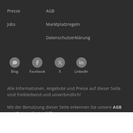
Presse
AGB
Jobs
Marktplatzregeln
Datenschutzerklärung
Blog
Facebook
X
LinkedIn
Alle Informationen, Angebote und Preise auf dieser Seite
sind freibleibend und unverbindlich!
Mit der Benutzung dieser Seite erkennen Sie unsere
AGB
und
Datenschutzerklärung
an.
Ausgewiesene Marken gehören ihren jeweiligen
Eigentümern.
Machineseeker Group GmbH übernimmt keine Haftung für