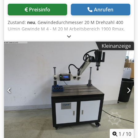
Drehzahl (U/min): 70 / 220 Luftbedarf: 950l/min Druck: 6-
Preisinfo
Anrufen
7bar Arbeitsbereich: Rmax 1450mm Aufbau Parallelarm:
Stabile Armstruktur (Hartaluminiumprofil 58x40) Gewicht:
Zustand:
neu
, Gewindedurchmesser 20 M Drehzahl 400
39kg Adapter Aufnahme: TCS 2B Standardzubehör bei
U/min Gewinde M 4 - M 20 M Arbeitsbereich 1900 Rmax.
allen Modellen: - Parallelarm - Druckluftmotor - 6 Stück
Arbeitsbereich 200 Rmin. Beschreibung: Dcodpfx Adoxaaa
Sicherheitsrutschkupplungen Ihrer Wahl - Führungssäule
Io Sjk Die AT Modelle haben einen Radius bis 1900 mm
mit Befestigungsflansch - Radialausleger (für einen
Kleinanzeige
und durch ihre Konstruktion einen flexiblen
flexibleren Arbeitsbereich) - Wartungseinheit - Pneumatik-
Arbeitsbereich. Für den professionellen Einsatz. Einfach
Öl für die Erstbefüllung
auf einer Arbeitsplatte zu montieren. Ausstattung: -
inklusive 7 Gewindeschneideinsätzen •M3 20111812 DIN
371 19 •M6 20111823 DIN 371 31 •M8 20111824 DIN 371 31
•M10 20111826 DIN 371 31 •M12 20111827 DIN 376 31
•M16 20111829 DIN 376 31 •M20 20111831 DIN 376 31 -
Regelventil mit Schmierung - Inklusive Druckluftmotor -
Adapteranschluss Grösse 2 - Schneidkopf lässt sich um 90°
vertikal nach unten schwenken - Schneidkopf ist
drehgelagert, um 360° drehbar - Bedienungsanleitung in
Deutsch * ohne den Lochtisch lt. Abb.
1
/
10