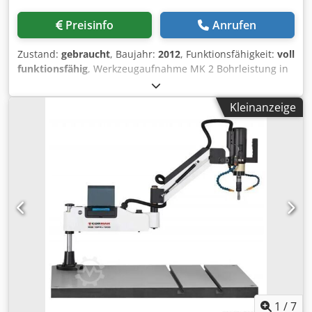
Preisinfo
Anrufen
Zustand:
gebraucht
, Baujahr:
2012
, Funktionsfähigkeit:
voll
funktionsfähig
, Werkzeugaufnahme MK 2 Bohrleistung in
ST 23 mm Tisch 380 x 390 mm Drehzahlen 150 - 1350
U/min Ausladung: 220 mm mit Dedpfx Ajzmm Avjd Ssck
Kleinanzeige
Leitspindeln und Muttern
1
/
7