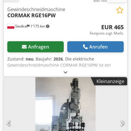
Gewindeschneidmaschine
CORMAK
RGE16PW
EUR 465
Siedlce
1’175 km
Festpreis zzgl. MwSt.
Anfragen
Anrufen
Zustand:
neu
, Baujahr:
2026
, Die elektrische
Gewindeschneidmaschine CORMAK RGE16PW ist ein
fortschrittliches Gerät, das für das Schneiden von
Gewinden in einer Vielzahl von Materialien entwickelt
Kleinanzeige
wurde und sowohl in der Industrie als auch in
Handwerksbetrieben Anwendung findet. Dank ihrer
innovativen Technologie und Konstruktion verkürzt die
CORMAK RGE16PW die Gewindeschneidzeit erheblich und
bietet eine höhere Effizienz und Präzision, was sie zu
einem unverzichtbaren Werkzeug in jedem
Produktionsbetrieb macht. Es handelt sich um ein Gerät,
das Geschwindigkeit, Genauigkeit und Zuverlässigkeit