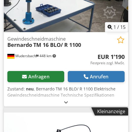
1
/
15
Gewindeschneidmaschine
Bernardo
TM 16 BLO/ R 1100
EUR 1’190
Mudersbach
448 km
Festpreis zzgl. MwSt.
Anfragen
Anrufen
Zustand:
neu
, Bernardo TM 16 BLO/ R 1100 Elektrische
Gewindeschneidmaschine Technische Spezifikationen
Gewindebohrungen* M3 - M16 Drehzahl max. 120 - 325
U/min Verstellbarer Winkel 0° - 90° Max. Arbeitsradius R
Kleinanzeige
1100 mm Schnellwechselfutter DIN 371: M3 / M4 / M5-6 /
M8 / M10 DIN 376: M12 / M14 / M16 Motorleistung 600 W
Spannung 230 V Gewicht ca. 26 kg * Materialfestigkeit 400