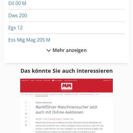
Dil 00 M
Dws 200
Egv 12
Ess Mig Mag 205 M
Mehr anzeigen
Fngj 20
Ga 11 Ff
Das könnte Sie auch interessieren
Gf Gewindeschneidmaschine
Gws 25 230
Hand Gehrungssäge
Hand Gewindebohrmaschine
Hsc 20 Linear