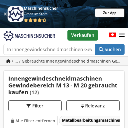
Maschinensucher
Zur App
Gratis im Store
Verkaufen
Suchen
/ ... / Gebrauchte Innengewindeschneidmaschinen Gewind
Innengewindeschneidmaschinen
Gewindebereich M 13 - M 20 gebraucht
kaufen
(12)
Filter
Relevanz
Metallbearbeitungsmaschinen 
Alle Filter entfernen