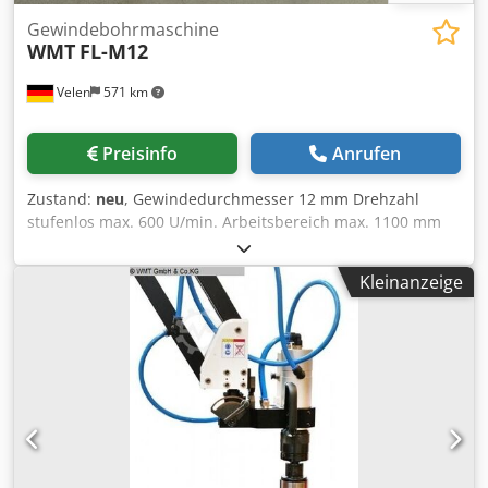
Gewindebohrmaschine
WMT
FL-M12
Velen
571 km
Preisinfo
Anrufen
Zustand:
neu
, Gewindedurchmesser 12 mm Drehzahl
stufenlos max. 600 U/min. Arbeitsbereich max. 1100 mm
Dsdpfx Adjfg U Sus Seck Motorleistung 0,6 kW Gewicht 30
kg Elektrische Gewindebohrmaschinen für M3 - M12
Kleinanzeige
Gewinde, 8 Stk. Schnellwechselfutter mit Rutschkupplung.
Über Display einstellbar: variable Drehzahl, Einstellbare
Tiefe, Wahl der Hauptdrehrichtung, Drehmoment.
Dokumentation in enlisch! Optional: - Aufspanntisch mit T-
Nuten: 990x700x800mm. - Magnetfuß.