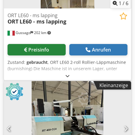
1
/
6
ORT LE60 - ms lapping
ORT
LE60 - ms lapping
Gussago
202 km
Preisinfo
Anrufen
Zustand:
gebraucht
, ORT LE60 2-roll Rollier-Läppmaschine
(burnishing) Die Maschine ist in unserem Lager, unter
Strom. Probelauf moeglich. Wir koennen "know-how"
geben. Mimu Werkzeugmaschinen Djdpfxjzbx Dce Akvjwa
Kleinanzeige