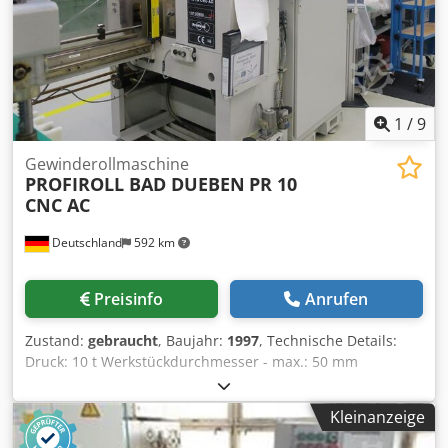
1
/
9
Gewinderollmaschine
PROFIROLL BAD DUEBEN
PR 10
CNC AC
Deutschland
592 km
Preisinfo
Anrufen
Zustand:
gebraucht
, Baujahr:
1997
, Technische Details:
Druck: 10 t Werkstückdurchmesser - max.: 50 mm
Gewindelänge: 100 mm gr. walzbare Steigung: 3 mm
Walzkraft: 100 kN Werkstückdurchmesser min/max:
Kleinanzeige
117/175 mm Drehzahlen: 0 - 150 U/min Maschinengewicht
ca.: 2550 t Dwsdpfx Aksx Iu Ifevoa Abmessungen Maschine: