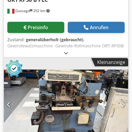
moved hydraulically between the two rolling tools. *
Cooling unit for the hydraulic oil, separate switch cabinet,
Gussago
202 km
cnc control panel, etc. * See-thru safety covers in the
working area. Central Lubrication. Dwsdet Hw N Tjpfx Akvja
Preisinfo
Anrufen
Zustand:
generalüberholt (gebraucht)
,
Gewindewalzmaschine -Gewinde-Rollmaschine ORT RP30B
2-Rollen In Überholung - neue Siemens SPS Dwjdpfjy
Racgox Akvoa Siehe Video Die Maschine ist in unserem
Kleinanzeige
Lager in Gussago BS, unter Strom Probelauf möglich Mimu
Werkzeugmaschinen Walzen ist ein mechanischer Prozess
ohne Spanabfuhr, der kalt oder warm durchgeführt
werden kann, aufweisend als Zweck der Verbesserung der
Oberflächengüte (also des Ermüdungsverhaltens).