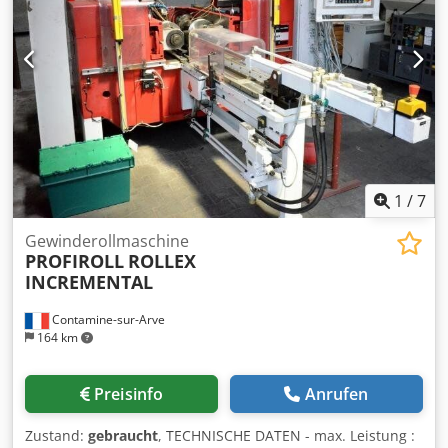
1
/
7
Gewinderollmaschine
PROFIROLL
ROLLEX
INCREMENTAL
Contamine-sur-Arve
164 km
Preisinfo
Anrufen
Zustand:
gebraucht
, TECHNISCHE DATEN - max. Leistung :