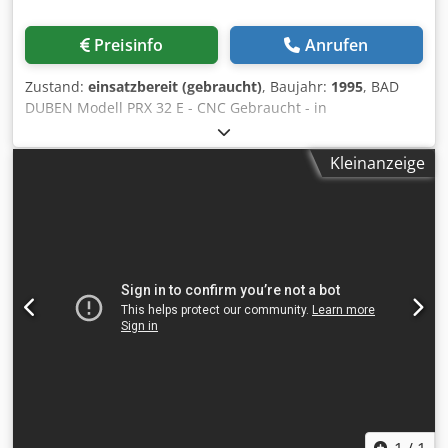
Preisinfo
Anrufen
Zustand:
einsatzbereit (gebraucht)
, Baujahr:
1995
, BAD
DUBEN Modell PRX 32 E - CNC Gebraucht - in
ausgezeichnetem Zustand Bad Duben: 2-Matrizen-
Zylindergewindewalze Marke: BAD DUBEN Modell: PRX 32
Kleinanzeige
E - CNC Typ: Gewindeschneidmaschinen, Gewinderollen,
zylindrische Schneideisen Zustand: Gebraucht, guter
Zustand Seriennummer: 17 Jahr: 1995 Maximaler
Walzdruck: 16 T Werkstückdurchmesser: 6 – 24 mm.
Gewindelänge: 200 mm. Rollendurchmesser: 195 mm.
Maximale Steigung: 3 mm. Drehzahlbereich der
Rollenverzahnung: 40-315 Durchmesser: 210 mm. Gewicht:
4.500 kg. Dsdpfsv Imqyox Akvswa Sichtbar bei H.B.R. srl -
Calolziocorte (LC) - Italien