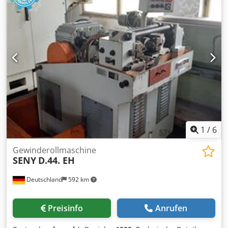
1,25 x 1,38 x 2,15 m
1
/
6
Gewinderollmaschine
SENY
D.44. EH
Deutschland
592 km
Preisinfo
Anrufen