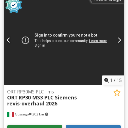
1
/
15
ORT RP30MS PLC - ms
ORT
RP30 MS3 PLC Siemens
revis-overhaul 2026
Gussago
202 km