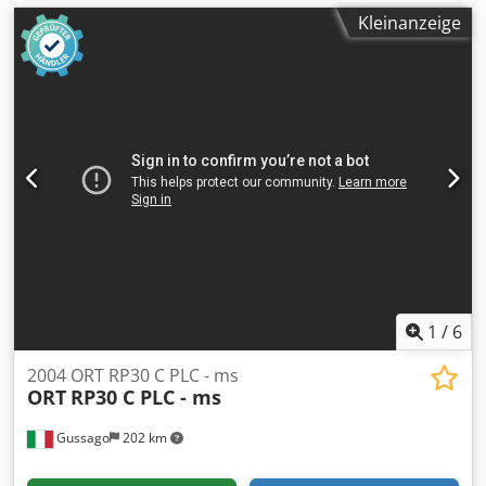
Kleinanzeige
1
/
6
2004 ORT RP30 C PLC - ms
ORT
RP30 C PLC - ms
Gussago
202 km