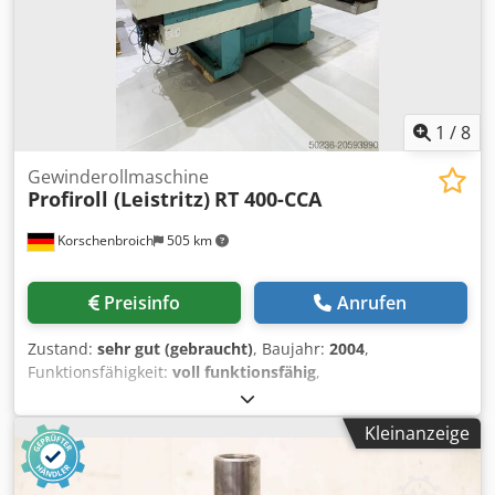
1
/
8
Gewinderollmaschine
Profiroll (Leistritz)
RT 400-CCA
Korschenbroich
505 km
Preisinfo
Anrufen
Zustand:
sehr gut (gebraucht)
, Baujahr:
2004
,
Funktionsfähigkeit:
voll funktionsfähig
,
Maschinen-/Fahrzeugnummer:
1028
, Gewinderollmaschine
LEISTRITZ RT 400-CCA Dodoxytmhjpfx Akvewa Baujahr:
Kleinanzeige
2004 / Retrofit Steuerung 2019 Anschlussspannung: 3x400
V Frequenz: 50 Hz Nennleistung: 65 kW Vorsicherung: 125
A Betriebsdruck: Luft: 6 bar Öl: 270 bar Steuerspannung: