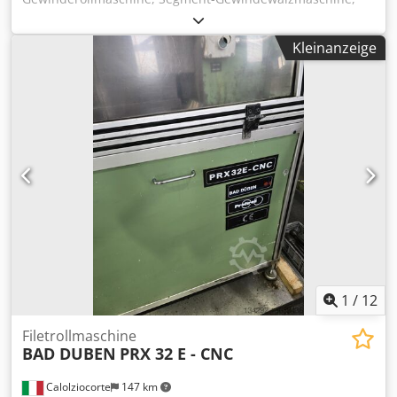
Kaltumformmachine, Gewinderollkopf, Rollkopf -
Hersteller:BWF, Gewinderollkopf -Typ: RK 12-20 -
Kleinanzeige
Gewinderollen: M24 x 1,5 -Abmessung: Ø 120 x 180 mm -
Gewicht: 5,6 kg Dwjdpfx Aeu Tyvhokvja
1
/
12
Filetrollmaschine
BAD DUBEN
PRX 32 E - CNC
Calolziocorte
147 km