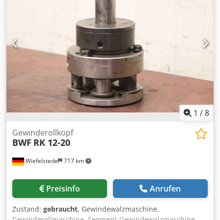
24 VDC Maximale Wellenlänge: 275 mm Minimale
Wellenlänge: 125 mm Maximaler Rollensatzdurchmesser:
Werkzeug Ø69,85: 215 mm, Werkzeug Ø80: 210 mm
Minimaler Rollensatzdurchmesser: Werkzeug Ø69,85: 176-
178 mm, Werkzeug Ø80: 176 mm Walzkraft max. 40 t.
Platzbedarf 3,4 m x 2,9 m x 2,2 m. Gewicht: 4900 Kg
Zubehör: - Kühlmittelfilteranlage - Zweites Spindelpaar (1x
für Werkzeuge Ø69,85 mm, 1x für Werkzeuge Ø80 mm)
1
/
8
Gewinderollkopf
BWF
RK 12-20
Wiefelstede
717 km
Preisinfo
Anrufen
Zustand:
gebraucht
, Gewindewalzmaschine,
Gewinderollmaschine, Segment-Gewindewalzmaschine,