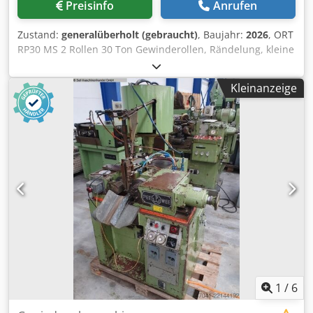
Preisinfo
Anrufen
Zustand:
generalüberholt (gebraucht)
, Baujahr:
2026
, ORT
RP30 MS 2 Rollen 30 Ton Gewinderollen, Rändelung, kleine
Zahraede Dwedpfx Ajuykz Dskvoa 2026 Elektronische
Überholung und Nachrüstung mit Siemens PLC (2026) Die
Kleinanzeige
Maschine ist unter Strom in unserem Lager in Gussago BS.
Probelauf möglich M i m u Werkzeugmaschinen Das
Walzen ist ein mechanischer Prozess ohne
Spanentfernung, der kalt oder heiß durchgeführt werden
kann als Zweck die Verbesserung der
Oberflächenbeschaffenheit (daher das
Ermüdungsverhalten Leistung (Tonne): 30 Anzahl der
Walzen: 2
1
/
6