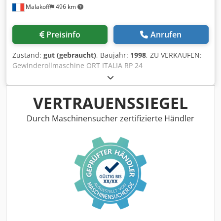
Malakoff
496 km
Preisinfo
Anrufen
Zustand:
gut (gebraucht)
, Baujahr:
1998
, ZU VERKAUFEN:
Gewinderollmaschine ORT ITALIA RP 24
Präzisionsmaschine zur Gewindeumformung, ideal für die
leistungsstarke industrielle Fertigung. Kapazität & Technik
Presskraft: 24 Tonnen. Marke: ORT Italia. Modell: RP 24.
VERTRAUENSSIEGEL
Baujahr: 1998 Stromversorgung: 380V / 20A. Ausstattung
Automatisierung: Integrierte automatische Zuführung.
Durch Maschinensucher zertifizierte Händler
Steuerung: Digitales Bedienpult. Dedjy Shd Iopfx Akvowa
Ablauf: Auslauftrichter inklusive.