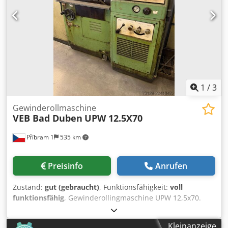
1
/
3
Gewinderollmaschine
VEB Bad Duben
UPW 12.5X70
Příbram 1
535 km
Preisinfo
Anrufen
Zustand:
gut (gebraucht)
, Funktionsfähigkeit:
voll
funktionsfähig
, Gewinderollingmaschine UPW 12,5x70.
Dedpfxozpf U Ae Akvewa
Kleinanzeige