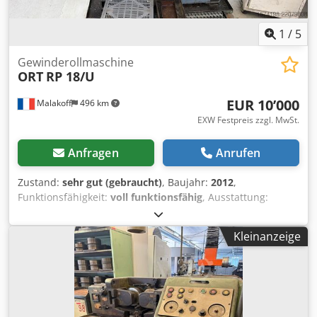
1
/
5
Gewinderollmaschine
ORT
RP 18/U
EUR 10’000
Malakoff
496 km
EXW Festpreis zzgl. MwSt.
Anfragen
Anrufen
Zustand:
sehr gut (gebraucht)
, Baujahr:
2012
,
Funktionsfähigkeit:
voll funktionsfähig
, Ausstattung:
Dokumentation/Handbuch
, Spulmaschine ORT Italia CE-
Zertifikat Typ RP 18/U Baujahr 2012 CNC-Bedienfeld
Kleinanzeige
Siemens SIMATIC OP17 Referenz F24 Dwsdpfxjzb Imaj
Akvea 10.000 € (inkl. MwSt.)