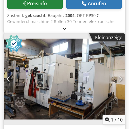
Preisinfo
Anrufen
Zustand:
gebraucht
, Baujahr:
2004
, ORT RP30 C.
Gewinderollmaschine 2 Rollen 30 Tonnen elektronische
Steuerung von Geschwindigkeit und Position. Bürstenlose
Motoren für die Drehung der Rollen Möglichkeit, sich die
Kleinanzeige
Parameter für das Stück zu merken. Dedpfx Aoyzt T
Tekvewa Die Maschine ist in unserem Lager in Gussago BS,
unter Strom Probelauf möglich Mimu Werkzeugmaschinen
Das Gewindrollen / Walzen ist eine mechanische
Verarbeitung ohne Spanabfuhr, die kalt oder heiß
durchgeführt werden kann als Ziel die Verbesserung der
Oberflächenbeschaffenheit (daher das apathische
Verhalten des Materials. Leistung (Tonne): 30 Anzahl der
Walzen: 2 SPS: Ja
1
/
10