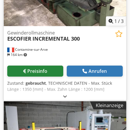
1
/
3
Gewinderollmaschine
ESCOFIER
INCREMENTAL 300
Contamine-sur-Arve
164 km
Preisinfo
Anrufen
Zustand:
gebraucht
, TECHNISCHE DATEN - Max. Stück
Länge : 1350 [mm] - Max. Zahn Länge : 1200 [mm]
Dwsdpfxouhb Une Akvsa - Max. Zahn Durchmesser : 120
[mm] - Leistung : 18,5 [kW] - Maschine Abmessungen :
Kleinanzeige
2840 x 1700 x 1420 [mm]