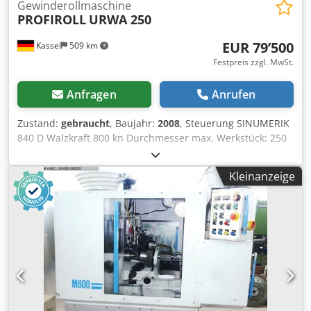
Gewinderollmaschine
PROFIROLL
URWA 250
EUR 79’500
Kassel
509 km
Festpreis zzgl. MwSt.
Anfragen
Anrufen
Zustand:
gebraucht
, Baujahr:
2008
, Steuerung SINUMERIK
840 D Walzkraft 800 kn Durchmesser max. Werkstück: 250
mm Werkstückbreite 80 mm Spindeldurchmesser 110 mm
Spindeldrehzahl 100-700 1/min Antriebsleistung 110 kW
Kleinanzeige
Dsdsztfwlspfx Akvewa Länge 2600 mm Breite 2600 mm
Höhe 2600 mm Gewicht 12,5 t Dorndurchmesser: 45-
100mm Lieferumfang Zentralschmierung stufenlose
Drehzahlen proportionale Messeinrichtung lineare
Walzendornführung Ablaufüberwachung für Walzdorn
Prozessdatenmanagement Walzausrüstung Zuteiler 130-
190 mm /B 46- 80 mm Magazin 130-190 mm Messkopf
separate Kühleinheit elektronische Einrichthilfe
Prozessvisualisierung Ringstopper und Umlegeeinrichtung