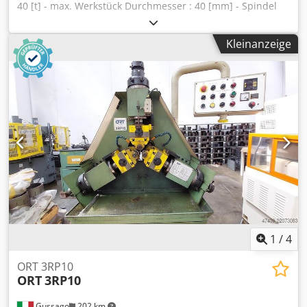
40 [t] - max. Werkstück Durchmesser : 40 [mm] - Spindel
Durchmesser : 80 [mm] - Spindel Länge : 120 [mm] - max.
Werkzeug Durchmesser : 250 [mm] - Baugröße : 2400 x
Kleinanzeige
2100 x 2200 [mm] - Gewicht : 7100 [kg] ZUBEHÖR -
Steuerung CNC (Siemens Basis) - Gegenspitze Gerät -
Kühlmitteltank mit Pumpe Dwodpfx Asuhb Uhekvsa - 2
Ausbohren Räder 80, Durchmesser : 260 [mm]
1
/
4
ORT 3RP10
ORT
3RP10
Gussago
202 km