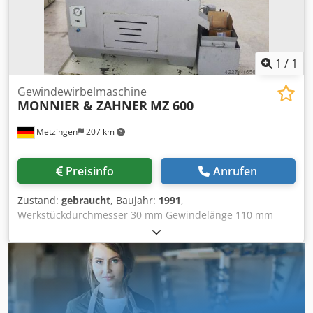
zum Wenden des gewalzten Teiles Der Anschaffungspreis
im Jahr 2008 lag bei 500.00,—Euro netto Unser
Angebotspreis inklusive der auf dem Bild abgebildeten
sind
1
/
1
Gewindewirbelmaschine
MONNIER & ZAHNER
MZ 600
Metzingen
207 km
Preisinfo
Anrufen
Zustand:
gebraucht
, Baujahr:
1991
,
Werkstückdurchmesser 30 mm Gewindelänge 110 mm
Gewindesteigung 0,5-2,75 mm/GG Gesamtleistungsbedarf
4,5 kW Maschinengewicht ca. 1,7 t Raumbedarf ca. m M O
N N I E R & ZAHNER Schweiz Gewindewirbelmaschine mit
Werkstückladeeinrichtung Type MZ 600, Baujahr ca. 1991,
# 3591 _____ Werkstück-Ø max. ca. 30 mm Werkstücklänge
max. ca. 110 mm Fräslänge axial ca. 100 mm Modul in