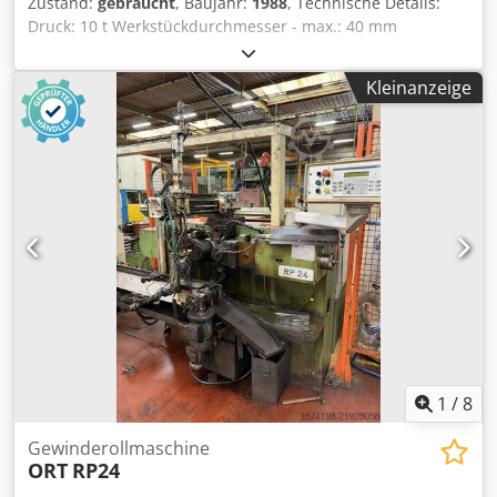
Zustand:
gebraucht
, Baujahr:
1988
, Technische Details:
Druck: 10 t Werkstückdurchmesser - max.: 40 mm
Gewindelänge: 70-80 mm Werkstückdurchmesser
min/max: 3 / 40 mm Drehzahlen: 47-94 U/min
Kleinanzeige
Vorschubgeschwindigkeit: 0,5 - 6 mm/s Arbeitshub: max. 7
mm Gesamtleistungsbedarf: 4,68 kW Maschinengewicht
ca.: 1,4 t Abmessungen Maschine: 1,4 x 1,4 x 1,7 B T H m
Abmessungen Hydraulik: 0,8 x 1,2 m Hydraulischer Antrieb
manueller und automatischer Zyklus einstellbare
Rollengrehzahl max. Gewindedurchmesser 40mm min.
Gewindedurchmesser 3mm bis zu 3,5 mm Steigung max.
Steigung 1,75mm Walzenbreite min. 80 mm max. 120mm
Wellendrehzahl 47-94 Walzenwellendurchmeser 40 div.
Walzen als Zubehör Dwjdpfjw D Aq Tsx Akvsa *
1
/
8
Gewinderollmaschine
ORT
RP24