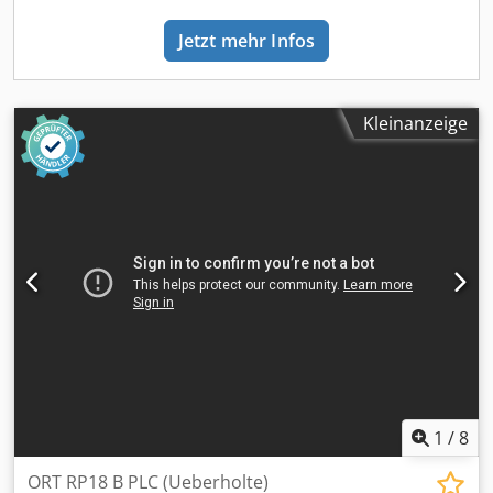
Jetzt mehr Infos
Kleinanzeige
1
/
8
ORT RP18 B PLC (Ueberholte)