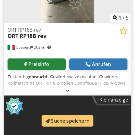
1
/
5
ORT RP18B rev
ORT
RP18B rev
Gussago
202 km
Preisinfo
Anrufen
Zustand:
gebraucht
, Gewindewalzmaschine -Gewinde-
Rollmaschine ORT RP18 2-Rollen Dedpfeuua H Rsx Akvowa
Schwenkbare Spindel Ueberholung mit Simens SPS Siehe
Video Die Maschine ist in unserem Lager unter Strom
Kleinanzeige
Probelauf möglich
Suche speichern