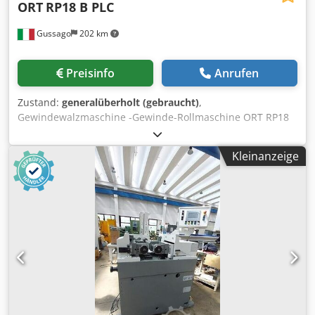
ORT
RP18 B PLC
Gussago
202 km
Preisinfo
Anrufen
Zustand:
generalüberholt (gebraucht)
,
Gewindewalzmaschine -Gewinde-Rollmaschine ORT RP18
2-Rollen Uberholte - neue Siemens SPS Siehe Video
Dedpsvxa Dbsfx Akvewa Die Maschine ist in unserem Lager
Kleinanzeige
in Gussago BS, unter Strom Probelauf möglich Mimu
Werkzeugmaschinen Walzen ist ein mechanischer Prozess
ohne Spanabfuhr, der kalt oder warm durchgeführt
werden kann, aufweisend als Zweck der Verbesserung der
Oberflächengüte (also des Ermüdungsverhaltens).