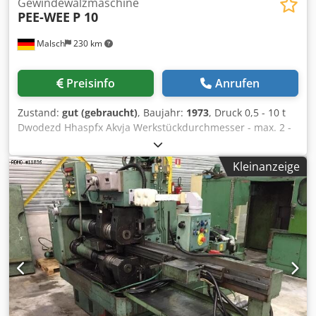
Gewindewalzmaschine
PEE-WEE
P 10
Malsch
230 km
Preisinfo
Anrufen
Zustand:
gut (gebraucht)
, Baujahr:
1973
, Druck 0,5 - 10 t
Dwodezd Hhaspfx Akvja Werkstückdurchmesser - max. 2 -
50 mm Gewindelänge 2000 mm Steigung in mm 3 mm
Durchmesser der Rollspindelaufnahme 54
Kleinanzeige
Werkzeugdurchmesser 145 mm Rollspindeldrehzahlen 41 -
129 U/min Hub 0 - 8 mm Gesamtleistungsbedarf 4,5 kW
Maschinengewicht ca. 1,3 t Raumbedarf ca. 1,3 x 1,2 x 1,2
m Inklusive Ladeeinrichtung.