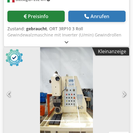
Preisinfo
Anrufen
Zustand:
gebraucht
, ORT 3RP10 3 Roll
Gewindewalzmaschine mit Inverter (U/min) Gewindrollen
von Hülsen für Gerüste, Zugstangen für Regale
elektronische Überholung / Nachrüstung moeglich Die
Kleinanzeige
Maschine ist in unserem Lager in Gussago BS, unter Strom
Probelauf moeglich Mimu Werkzeugmaschinen Italien
Walzen ist ein mechanischer Prozess ohne Spanabfuhr,
der kalt oder warm durchgeführt werden kann, die die
Verbesserung der Oberflächenbeschaffenheit (also des
Ermüdungsverhaltens) zum Ziel haben oder die
Realisierung eines widerstandsfähigeren Gewindes als
beim Drehen, dank einer größeren Kaltverfestigung des
Materials. Dwjdpfx Ajzbx D Nekvea Anzahl der Rollen: 3