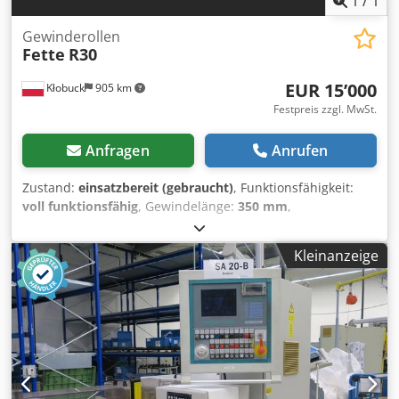
1
/
1
Gewinderollen
Fette
R30
EUR 15’000
Kłobuck
905 km
Festpreis zzgl. MwSt.
Anfragen
Anrufen
Zustand:
einsatzbereit (gebraucht)
, Funktionsfähigkeit:
voll funktionsfähig
, Gewindelänge:
350 mm
,
Werkstückdurchmesser (max.):
30 mm
, FETTE
Gewinderollingmaschine, Typ: R30, ohne Kopf
Kleinanzeige
Gewinderollingköpfe von M6 bis M30 – M42* können
verwendet werden. Der Gewinderollingbereich ist
abhängig vom verwendeten Kopf. Dwedpezmpbuofx Akvoa
Maximale Gewindesteigung: 360 mm 6 Spindeldrehzahlen:
500–4800 U/min Hydraulischer Schraubstock
Automatischer Betrieb möglich. Gewicht ca.: 850 + 150 kg