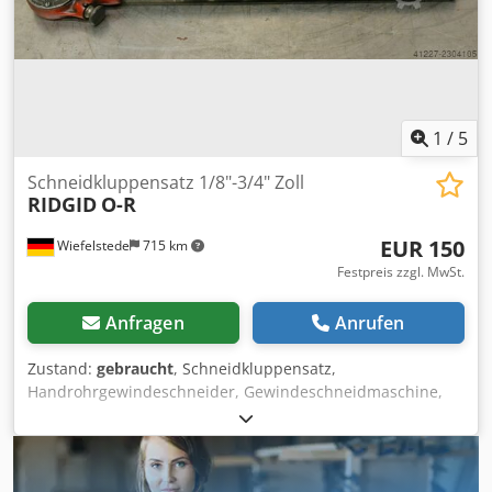
1
/
5
Schneidkluppensatz 1/8"-3/4" Zoll
RIDGID
O-R
EUR 150
Wiefelstede
715 km
Festpreis zzgl. MwSt.
Anfragen
Anrufen
Zustand:
gebraucht
, Schneidkluppensatz,
Handrohrgewindeschneider, Gewindeschneidmaschine,
Rohrgewinde-Schneider, Rohrgewindeschneider,
Schneidkopf -für Rohrgröße: max. 3/4" Zoll -5x
Schneidkuppen: 1/8",1/4",3/8",1/2",3/4" -Anzahl: 1x Sätze
vorhanden Crodechmdlepfx Am Ref -Preis: pro Satz -