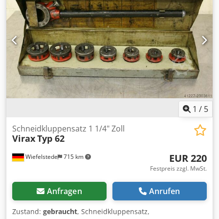
1
/
5
Schneidkluppensatz 1 1/4" Zoll
Virax
Typ 62
EUR 220
Wiefelstede
715 km
Festpreis zzgl. MwSt.
Anfragen
Anrufen
Zustand:
gebraucht
, Schneidkluppensatz,