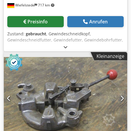
Wiefelstede
717 km
Preisinfo
Anrufen
Zustand:
gebraucht
, Gewindeschneidkopf,
Gewindeschneidfutter, Gewindefutter, Gewindebohrfutter,
Fräswerkzeug, Gewindeschneidapparat -Hersteller: WMW,
selbstöffnende Gewindeschneidköpfe Typ A2 13 Stück -
Kleinanzeige
Größe: M16 x 1,75 Aufnahme MK3 2 Stück -Größe: M10 x
1,5 1 Stück -Größe: Ø 17 mm 10 Stück -Preis/Abgabe:
komplett Cedoru Ra Sspfx Am Rsrf -Transportabmessung:
400/250/H270 mm -Gewicht: 22 kg