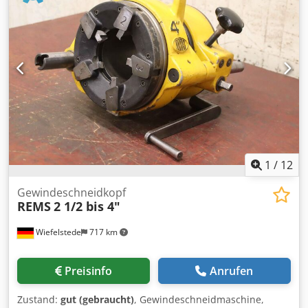
Abmessungen: 190/240/H75 mm -Gewicht: 3,4 kg
1
/
12
Gewindeschneidkopf
REMS
2 1/2 bis 4"
Wiefelstede
717 km
Preisinfo
Anrufen
Zustand:
gut (gebraucht)
, Gewindeschneidmaschine,