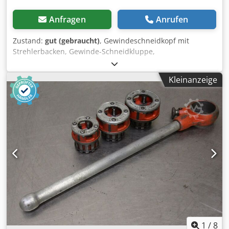
Anfragen
Anrufen
Zustand:
gut (gebraucht)
, Gewindeschneidkopf mit
Strehlerbacken, Gewinde-Schneidkluppe,
Gewindeschneidmaschine, Rohrgewinde-Schneide Codpeb
A N Uqofx Am Rerf -Zoll Gewinde: 1/2"- 2" Zoll -Verpackt:
Kleinanzeige
im Kontakt -Gewicht: 15 kg
1
/
8