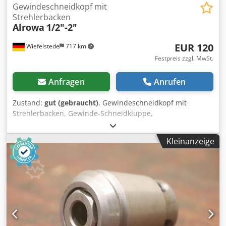
Gewindeschneidkopf mit
Strehlerbacken
Alrowa
1/2"-2"
EUR 120
Wiefelstede
717 km
Festpreis zzgl. MwSt.
Anfragen
Anrufen
Zustand:
gut (gebraucht)
, Gewindeschneidkopf mit
Strehlerbacken, Gewinde-Schneidkluppe,
Gewindeschneidmaschine, Rohrgewinde-Schneide Cedsb
A Rdiepfx Am Rorf -Ersatzbacken: 4 -Zoll Gewinde: 1/2"-2"
Kleinanzeige
Zoll -Transportkiste -Gewicht: 16 kg