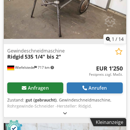
1
/
14
Gewindeschneidmaschine
Ridgid
535 1/4" bis 2"
EUR 1’250
Wiefelstede
717 km
Festpreis zzgl. MwSt.
Anfragen
Anrufen
Zustand:
gut (gebraucht)
, Gewindeschneidmaschine,
Rohrgewinde-Schneider -Hersteller: Ridgid,
Gewindeschneidmaschine Typ 535 -Rohrgröße: 1/8 bis 2
Zoll Cedpfswub Ekjx Am Rsrf -Spindelbohrung: Ø 64 mm -
Kleinanzeige
Betriebsspannung: 230 Volt -Abmessungen: