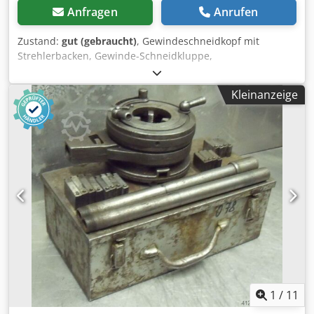
Anfragen
Anrufen
Zustand:
gut (gebraucht)
, Gewindeschneidkopf mit
Strehlerbacken, Gewinde-Schneidkluppe,
Gewindeschneidmaschine, Rohrgewinde-Schneide
Crjdpob A Racefx Am Rjf -Zoll Gewinde: 1/4"-1 1/2" Zoll -
Kleinanzeige
Gewicht: 14,5 kg
1
/
11