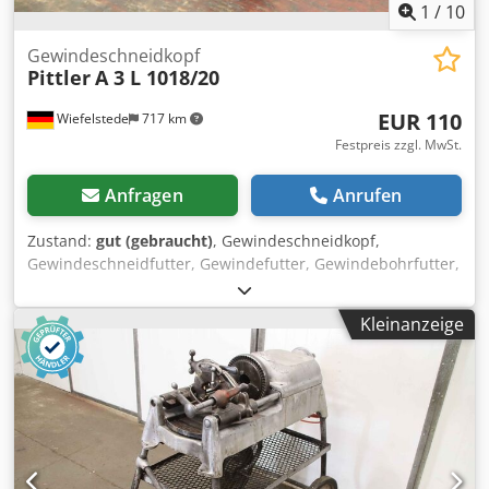
1
/
10
Gewindeschneidkopf
Pittler
A 3 L 1018/20
EUR 110
Wiefelstede
717 km
Festpreis zzgl. MwSt.
Anfragen
Anrufen
Zustand:
gut (gebraucht)
, Gewindeschneidkopf,
Gewindeschneidfutter, Gewindefutter, Gewindebohrfutter,
Fräswerkzeug, Gewindeschneidapparat -Hersteller: Pittler,
selbstöffnender Gewindeschneidkopf -Typ: Modell A 3 L
Kleinanzeige
1018/20 -Schneidbacken: nicht im Lieferumfang -Bohrung:
Ø 31/24 mm -Aufnahme: Ø 40 mm Cedpfjxc T Rlox Am Rorf
-Abmessung: 130/125/H170 mm -Gewicht: 3,6 kg