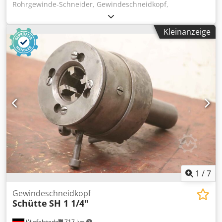
Rohrgewinde-Schneider, Gewindeschneidkopf,
Gewindeschneidfutter, Gewindefutte,
Gewindeschneidapparat -Hersteller: Rems,
Kleinanzeige
Gewindeschneidkopf -Rohrgröße: 2 1/2 bis 4 Zoll -
Spindelbohrung: Maße siehe Fotos -Abmessungen:
410/400/H340 mm -Gewicht: 50 Kg Cedpfswq Nviox Am
Rorf
1
/
7
Gewindeschneidkopf
Schütte
SH 1 1/4"
Wiefelstede
717 km