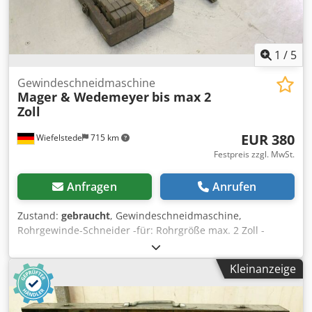
1
/
5
Gewindeschneidmaschine
Mager & Wedemeyer
bis max 2
Zoll
EUR 380
Wiefelstede
715 km
Festpreis zzgl. MwSt.
Anfragen
Anrufen
Zustand:
gebraucht
, Gewindeschneidmaschine,
Rohrgewinde-Schneider -für: Rohrgröße max. 2 Zoll -
Schneidbacken: 1/2", 3/4", 1", 1 1/4 ", 1 1/2" Crodjdm T S
Ajpfx Am Ref -Abmessungen: 510/360/H240 mm -Gewicht:
Kleinanzeige
64 kg