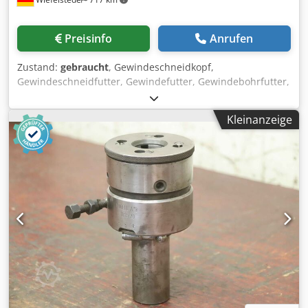
Preisinfo
Anrufen
Zustand:
gebraucht
, Gewindeschneidkopf,
Gewindeschneidfutter, Gewindefutter, Gewindebohrfutter,
Fräswerkzeug, Gewindeschneidapparat -Hersteller: Alfred
H. Schütte, selbstöffnender Gewindeschneidkopf -Typ: SH
Kleinanzeige
1 1/4" Credpfou S Tbuox Am Rof -Schaft: Ø 40 x 100 mm -
Abmessung: 170/155/H225 mm -Gewicht: 8,6 kg