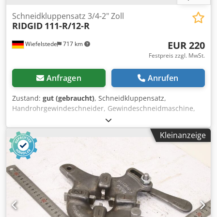
Schneidkluppensatz 3/4-2" Zoll
RIDGID
111-R/12-R
EUR 220
Wiefelstede
717 km
Festpreis zzgl. MwSt.
Anfragen
Anrufen
Zustand:
gut (gebraucht)
, Schneidkluppensatz,
Handrohrgewindeschneider, Gewindeschneidmaschine,
Rohrgewinde-Schneider, Rohrgewindeschneider,
Schneidkopf -für Rohrgröße: max. 2" Zoll -5x
Kleinanzeige
Schneidkuppen: 3/4" 1" 1 1/4"1 1/2" 2" Zoll Crodpfx Aoc T
Nx Ijm Rjf -2x Gewinderatschen: Typ 111-R/12-R -
Preis/Verkauf: komplett -Gewicht: 12,8 kg