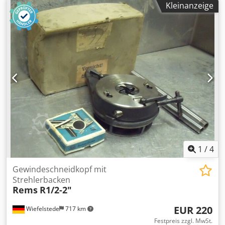
Kleinanzeige
Gewicht: 4,7 kg Cjdpfxsd Scp Ue Am Rsrf
1
/
4
Gewindeschneidkopf mit
Strehlerbacken
Rems
R1/2-2"
EUR 220
Wiefelstede
717 km
Festpreis zzgl. MwSt.