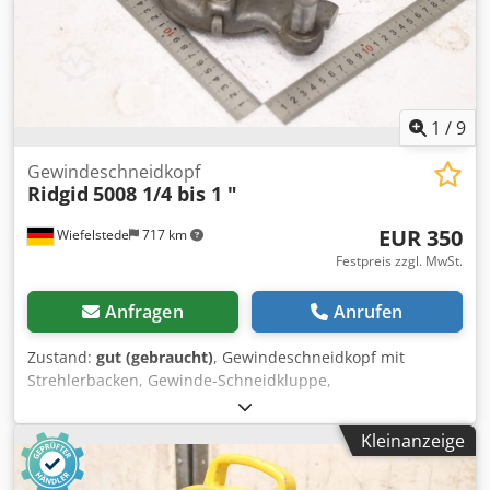
1
/
9
Gewindeschneidkopf
Ridgid
5008 1/4 bis 1 "
EUR 350
Wiefelstede
717 km
Festpreis zzgl. MwSt.
Anfragen
Anrufen
Zustand:
gut (gebraucht)
, Gewindeschneidkopf mit
Strehlerbacken, Gewinde-Schneidkluppe,
Gewindeschneidmaschine, Rohrgewinde-Schneider,
Schneidkopf, Bolzenschneidkopf Codpfx Aeyquwqem Rjrf -
Kleinanzeige
Hersteller: Ridgid, Gewindeschneidkopf Modell 5008 -
Rohrgröße. 1/4 bis 1 " -eingebaute Schneidbacken: 1" -