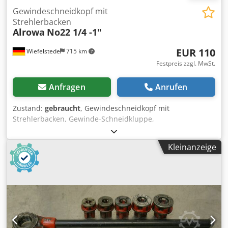
Gewindeschneidkopf mit
Strehlerbacken
Alrowa
No22 1/4 -1"
EUR 110
Wiefelstede
715 km
Festpreis zzgl. MwSt.
Anfragen
Anrufen
Zustand:
gebraucht
, Gewindeschneidkopf mit
Strehlerbacken, Gewinde-Schneidkluppe,
Gewindeschneidmaschine, Rohrgewinde-Schneide -Zoll
Gewinde: 1/4 - 1 Zoll -Abmessungen: 385/120/110 mm
Kleinanzeige
Crjdpfed Scp Tsx Am Rof -Gewicht: 5,1 kg