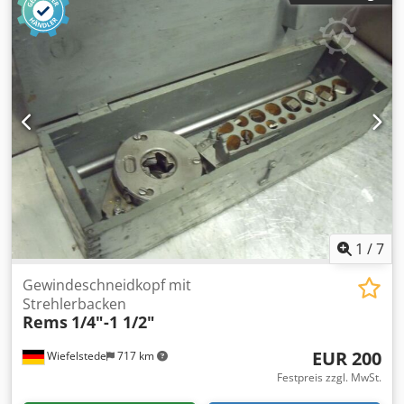
1
/
7
Gewindeschneidkopf mit
Strehlerbacken
Rems
1/4"-1 1/2"
EUR 200
Wiefelstede
717 km
Festpreis zzgl. MwSt.