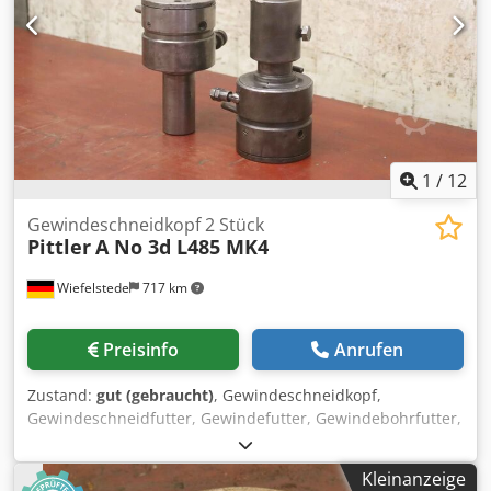
1
/
12
Gewindeschneidkopf 2 Stück
Pittler
A No 3d L485 MK4
Wiefelstede
717 km
Preisinfo
Anrufen
Zustand:
gut (gebraucht)
, Gewindeschneidkopf,
Gewindeschneidfutter, Gewindefutter, Gewindebohrfutter,
Fräswerkzeug, Gewindeschneidapparat Cjdpfx Aorvlduom
Rorf -Hersteller: Pittler, selbstöffnende
Kleinanzeige
Gewindeschneidköpfe 2 Stück -Typ: Modell A No 3d L485 -