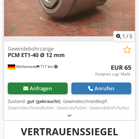
1
/
5
Gewindebohrzange
PCM
ET1-40 Ø 12 mm
EUR 65
Wiefelstede
717 km
Festpreis zzgl. MwSt.
Anfragen
Anrufen
Zustand:
gut (gebraucht)
, Gewindeschneidkopf,
Gewindeschneidfutter, Gewindefutter, Gewindebohrfutter,
Fräswerkzeug, Gewindeschneidapparat Crsdpfxjwzhgnj
Am Ref -Hersteller: PCM, Gewindebohrzange -Typ: ET1-40 -
Größe: Ø12 mm -Abmessung: Ø40 x 52 mm -Gewicht: 0,3
VERTRAUENSSIEGEL
kg