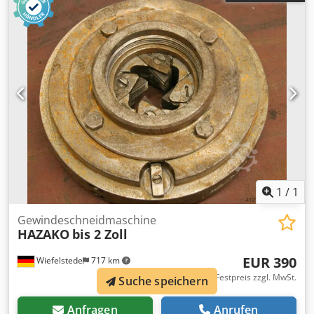
Größe: M7 x 1,25 1 Stück -Größe: Ø 24 mm Aufnahme MK4
1 Stück -Preis/Abgabe: komplett -Transportabmessung:
180/140/H310 mm -Gewicht: 8,5 kg
1
/
1
Gewindeschneidmaschine
HAZAKO
bis 2 Zoll
EUR 390
Wiefelstede
717 km
Festpreis zzgl. MwSt.
Suche speichern
Anfragen
Anrufen