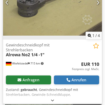
1
/
4
Gewindeschneidkopf mit
Strehlerbacken
Alrowa
No2 1/4 -1"
EUR 110
Wiefelstede
715 km
Festpreis zzgl. MwSt.
Anfragen
Anrufen
Zustand:
gebraucht
, Gewindeschneidkopf mit
Strehlerbacken, Gewinde-Schneidkluppe,
Gewindeschneidmaschine, Rohrgewinde-Schneide -Zoll
Gewinde: 1/4 - 1 Zoll -Abmessungen: 550/120/100 mm -