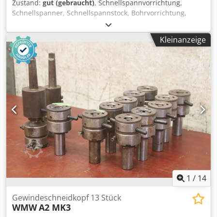
Zustand:
gut (gebraucht)
, Schnellspannvorrichtung,
Schnellspanner, Schnellspannstock, Bohrvorrichtung,
Maschinenschraubstock, Bohrmaschinen-Schraubstock,
Spannhülse, Spannzange -Gewindeschneidkopf:
Kleinanzeige
selbstöffnende Gewindeschneidkopf -Typ: CH7-44 -
Aufnahme: M48 -Spannzange: Ø 25 mm -Abmessung:
330/210/H135 mm -Gewicht: 17,4 kg Crsdpfov Uw Amex Am
Rsf
1
/
14
Gewindeschneidkopf 13 Stück
WMW
A2 MK3