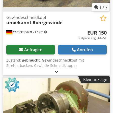
1
/
7
Gewindeschneidkopf
unbekannt
Rohrgewinde
EUR 150
Wiefelstede
717 km
Festpreis zzgl. MwSt.
Anfragen
Anrufen
Zustand:
gebraucht
, Gewindeschneidkopf mit
Strehlerbacken, Gewinde-Schneidkluppe,
Gewindeschneidmaschine, Rohrgewinde-Schneider,
Schneidkopf -Gewindeschneidkopf: Rohrgewinde -Maße:
Kleinanzeige
siehe Bilder -Preis: pro Stück -Anzahl: 4 Stück Cedpfxefwx
U Ss Am Rorf -Abmessungen: 340/250/H60 mm -Gewicht: 6
kg/Stück