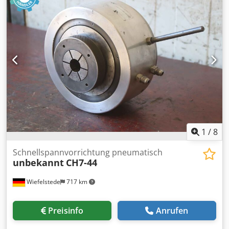
1080/700/H1140 mm -Gewicht: 128 Kg
1
/
8
Schnellspannvorrichtung pneumatisch
unbekannt
CH7-44
Wiefelstede
717 km
Preisinfo
Anrufen