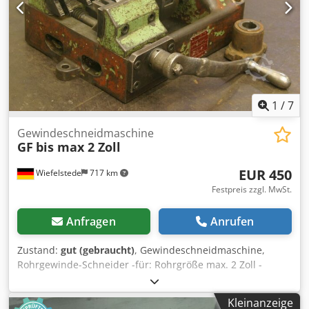
1
/
7
Gewindeschneidmaschine
GF
bis max 2 Zoll
EUR 450
Wiefelstede
717 km
Festpreis zzgl. MwSt.
Anfragen
Anrufen
Zustand:
gut (gebraucht)
, Gewindeschneidmaschine,
Rohrgewinde-Schneider -für: Rohrgröße max. 2 Zoll -
Schneidbacken: 1" Zoll -Antrie: über 3 Getriebe -
Abmessungen: 550/360/H240 mm -Gewicht: 55 Kg
Kleinanzeige
Crjdpfxob A Iyae Am Ref