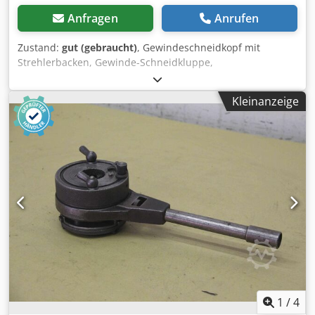
Anfragen
Anrufen
Zustand:
gut (gebraucht)
, Gewindeschneidkopf mit
Strehlerbacken, Gewinde-Schneidkluppe,
Gewindeschneidmaschine, Rohrgewinde-Schneider,
Schneidkopf, Bolzenschneidkopf Crodpfx Ajzlf Rcsm Rsf -
Kleinanzeige
Hersteller: Ridgid, Gewindeschneidkopf Universal 1/8 bis 2
Zoll -Rohrgröße. 1/8 bis 2 " -Bolzen: 1/4 bis 2 " -
Abmessungen: 280/240/85 mm -Gewicht: 5,8 kg
1
/
4