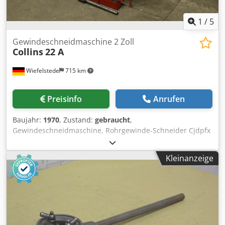
1
/
5
Gewindeschneidmaschine 2 Zoll
Collins
22 A
Wiefelstede
715 km
Preisinfo
Anrufen
Baujahr:
1970
, Zustand:
gebraucht
,
Gewindeschneidmaschine, Rohrgewinde-Schneider Cjdpfx
Aed Nadbjm Rerf -für Rohrgröße: max. 2 Zoll -mit:
Schneidbacken -Drehzahl: U/min -Fußschalter mit Notaus
Kleinanzeige
Funktion -Rohrschneider -Innenentgrater -
Betriebsspannung: 220 Volt -Abmessungen:
1200/660/H1250 mm -Gewicht: 166 kg