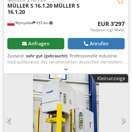
MÜLLER S 16.1.20
MÜLLER S
16.1.20
EUR 3’297
Wymysłów
933 km
Festpreis zzgl. MwSt.
Anfragen
Anrufen
Zustand:
sehr gut (gebraucht)
, Professionelle Industrie-
Hydraulikpresse des renommierten deutschen Herstellers
MÜLLER – Fritz Müller Pressenfabrik Esslingen. Robuste
und schwere Bauweise, ausgelegt für Arbeiten wie
Kleinanzeige
Pressen, Stanzen, Ausklinken und Umformen von Metall-
und technischen Bauteilen. Die Maschine befindet sich in
gutem optischen und technischen Zustand. Ausgestattet
mit Handsteuerung, Hubzähler sowie Druckmanometer.
Industrielle Konstruktion, ideal für Produktionsbetriebe,
Werkzeugbau, Werkstätten und Fertigungslinien.
Technische Daten: Hersteller: MÜLLER Typ: S 16.1.20
Baujahr: 1977 Maschinennummer: 9183 Maschinentyp:
Hydraulikpresse Zweihandsteuerung Hubzähler