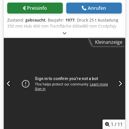
Druckeinstellung über Touchscreen - Hubeinstellung über
Preisinfo
Anrufen
Touchscreen - Temperaturüberwachung Hydrauliköl Codoy
Twg Ispfx Aflsrf - Fehleranzeige über Display - Fernservice /
Zustand:
gebraucht
, Baujahr:
1977
, Druck 25 t Ausladung
Remote-Wartung möglich - Bedienung:
250 mm Hub 400 mm Tischfläche 600x480 mm Crsdpfxjy
Zweihandbedienung ==== Sicherheit - Lichtschranke -
Sliue Afljf Stößelfläche Ø135 mm Tischhöhe 980 mm
Zweihandbedienung - Temperaturüberwachung -
Maschinengewicht ca. 1,5 t Raumbedarf ca.
automatische Abschaltung bei Überhitzung - CE-konforme
Kleinanzeige
2000x2000x2700 mm Maschinennummer: 552677
Ausführung ==== Elektrischer Anschluss -
Zweihandbedienung Weg- und Druckabschaltung Nur
Hauptversorgung: 400 V AC - Steuerungsspannung: 24 V
zugelassen für sichere Werkzeuge
DC - Frequenz: 50 Hz - Anschlussleistung Hauptmotor: 2,2
kW - Beleuchtung: LED - Schutzklasse Schaltschrank: IP 54
##### Einsatzbereiche: Einpressen, Montagearbeiten,
Kleinserienfertigung, Vorrichtungsbau, Werkzeugbau,
Metallbearbeitung, Feinmontage, Prüfarbeiten,
Werkstattanwendungen (Hydraulikpresse, Hydraulische
Presse, C-Presse, C-Rahmen Presse, Einständerpresse, 15 T
Presse, 15 Tonnen Presse, Montagepresse, Einpresspresse,
Kleinserienpresse, Werkstattpresse, Industriepresse) Sie
suchen eine auf Ihren Anwendungsfall zugeschnittene
Hydraulikpresse? Kontaktieren Sie uns für ein individuelles
1
/
11
Angebot. Unsere Hydraulikpressen werden nach