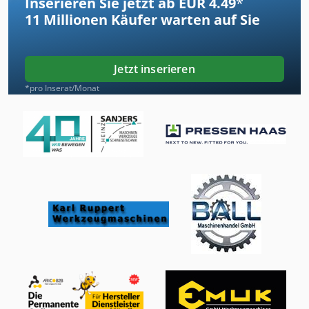
Inserieren Sie jetzt ab EUR 4.49
*
11 Millionen
Käufer warten auf Sie
Jetzt inserieren
*pro Inserat/Monat