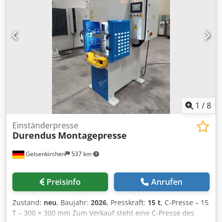
1
/
8
Einständerpresse
Durendus
Montagepresse
Gelsenkirchen
537 km
Preisinfo
Anrufen
Zustand:
neu
, Baujahr:
2026
, Presskraft:
15 t
, C-Presse – 15
T – 300 × 300 mm Zum Verkauf steht eine C-Presse des