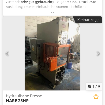
Zustand:
sehr gut (gebraucht)
, Baujahr:
1990
, Druck 25to
Ausladung 160mm Einbauhöhe 500mm Tischfläche
650x650mm Stösselfläche rund 140mm Hub 130mm
Kraftbedarf 4 KW Gewicht 2000Kg Höhe 2100mm Crsdpfx
Kleinanzeige
Aofcw Apoflef Breite 1100mm Tiefe 1500mm
1
/
9
Hydraulische Presse
HARE
25HP