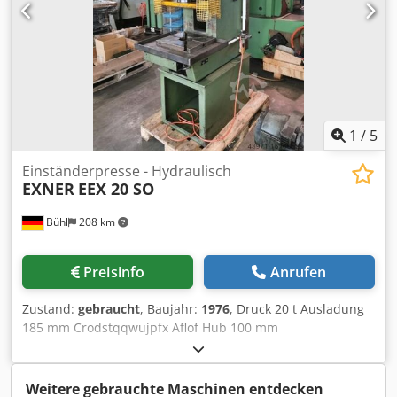
1
/
5
Einständerpresse - Hydraulisch
EXNER
EEX 20 SO
Bühl
208 km
Preisinfo
Anrufen
Zustand:
gebraucht
, Baujahr:
1976
, Druck 20 t Ausladung
185 mm Crodstqqwujpfx Aflof Hub 100 mm
Tischaufspannfläche 380 x 350 mm Einbauhöhe 250 mm
Tischhöhe über Flur 840 mm Gesamtleistungsbedarf 4 kW
Maschinengewicht ca. 1,3 t
Weitere gebrauchte Maschinen entdecken