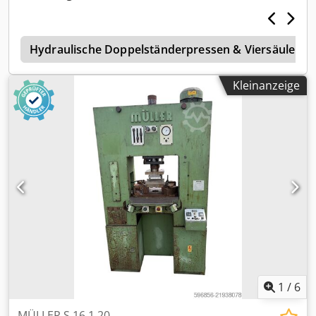
e
Hydraulische Doppelständerpressen & Viersäulenp
Kleinanzeige
1
/
6
MÜLLER S 16.1.20