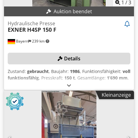
1
/
3
Auktion beendet
Hydraulische Presse
EXNER
H4SP 150 F
Bayern
239 km
Details
Zustand:
gebraucht
, Baujahr:
1986
, Funktionsfähigkeit:
voll
funktionsfähig
, Presskraft:
150 t
, Gesamtlänge:
1’690 mm
,
Gesamtbreite:
1’440 mm
, Gesamthöhe:
2’800 mm
, Kein
Mindestpreis - garantierter Verkauf zum höchsten Gebot!
Kleinanzeige
TECHNISCHE DETAILS Druck: 150 t Ölmenge: 480 l
Nachlaufweg: 30 mm Sicherheitsabstand: 180 mm
Dkjdpfjzk A Ucsx Alder MASCHINEN DETAILS
Gesamtleistungsbedarf: 18,5 kW Abmessungen & Gewicht
Abmessungen: 1440 x 1690 x 2800 mm Maschinengewicht:
ca. 4200 kg