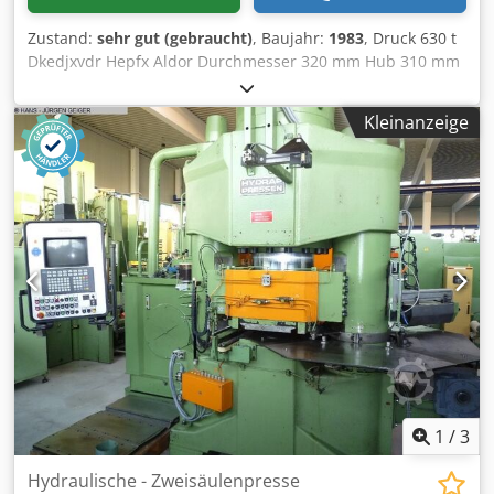
Zustand:
sehr gut (gebraucht)
, Baujahr:
1983
, Druck 630 t
Dkedjxvdr Hepfx Aldor Durchmesser 320 mm Hub 310 mm
Maschinengewicht ca. 3500 t
Kleinanzeige
1
/
3
Hydraulische - Zweisäulenpresse