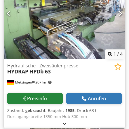
1
/
4
Hydraulische - Zweisäulenpresse
HYDRAP
HPDb 63
Metzingen
207 km
Preisinfo
Anrufen
Zustand:
gebraucht
, Baujahr:
1985
, Druck 63 t
Durchgangsbreite 1350 mm Hub 300 mm
Gesamtleistungsbedarf 16 kW Maschinengewicht ca. 10 t
Raumbedarf ca. 2,0 x 1,8 x 3,4 m H Y D R A P hydraulische