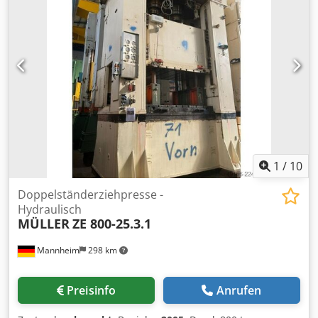
Maximales vertikales Licht. 1.500 mm Dkjdpfxswiidwj Alder
Formträgertischgröße 2.500 x 1.500 mm
Blechhaltertischgröße 2.380 x 970 mm Blechhalterkissen –
Gesamtkraft (Tonnen) 600 Tonnen. Unterer
Niederhalterhub 450 mm.
1
/
10
Doppelständerziehpresse -
Hydraulisch
MÜLLER
ZE 800-25.3.1
Mannheim
298 km
Preisinfo
Anrufen