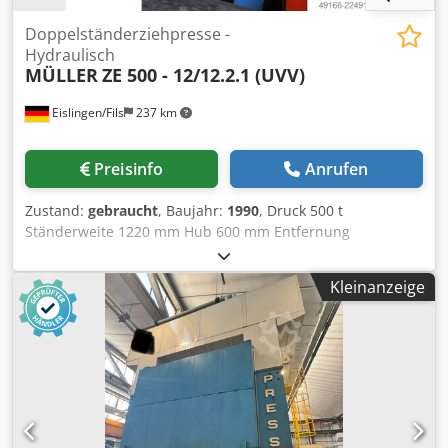
Doppelständerziehpresse -
Hydraulisch
MÜLLER
ZE 500 - 12/12.2.1 (UVV)
Eislingen/Fils
237 km
Preisinfo
Anrufen
Zustand:
gebraucht
, Baujahr:
1990
, Druck 500 t
Ständerweite 1220 mm Hub 600 mm Entfernung
Tisch/Stößel, gr. Hub oben, Verst. oben 1000 mm
Tischfläche 1600 x 1200 mm Ziehkissendruck im Tisch 320 t
Kleinanzeige
Ziehkissenhub im Tisch 150 mm Ziehkissenfläche im Tisch
750 x 625 mm Ziehkissendruck im Stößel 180 t Dodpfx
Aezrpqtsldjkr Ziehkissenhub im Stößel 100 mm
Ziehkissenfläche im Stößel 750 x 625 mm Stößelfläche 1600
x 1200 mm Tischhöhe über Flur 800 mm Geschwindigkeit
ab 665 mm/s Geschwindigkeit auf 530 mm/s
Arbeitsgeschwindigkeit 34 - 100 mm/s Ölmenge 2000 l
Antriebsleistung 180,0 kW Gewicht 40,0 t Raumbedarf