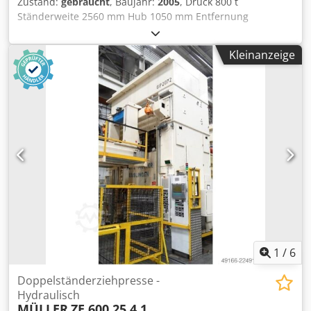
Zustand:
gebraucht
, Baujahr:
2005
, Druck 800 t
Ständerweite 2560 mm Hub 1050 mm Entfernung
Tisch/Stößel, Hub oben 1870 mm Tischfläche 2500 x 1730
mm Ziehkissendruck im Tisch 300 t Ziehkissenhub im Tisch
Kleinanzeige
395 mm Ziehkissenfläche im Tisch 2300 x 1300 mm
Stößelfläche 2500 x 1730 mm Ziehkissendruck im Stössel
63 t Ziehkissenhub im Stössel 150 mm Seitlicher
Ständerdurchgang 1000 mm Ölinhalt 4300 l
Antriebsleistung 200,0 kW Raumbedarf (BxTxH) 4,1 x 2,8 x
10,0 m Höhe über Flur 7,0 m Baujahr 1974 Überholung
2005: ehemals BZE 800, mit neuem Stößel und neuem
Zylinder vom Hersteller umgebaut auf ZE 800 mit
ölhydraulischem Antrieb, hydraulischem gesteuertem
Ziehkissen im Tisch und Stößel Dedpfozrpt Iex Aldokr
demontiert eingelagert - Video beim Abgeber vor Abbau
vorhanden
1
/
6
Doppelständerziehpresse -
Hydraulisch
MÜLLER
ZE 600 25.4.1