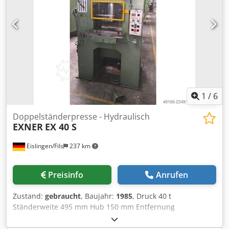
Tiefenanschlag keine Fundamentgrube erforderlich
1
/
6
Doppelständerpresse - Hydraulisch
EXNER
EX 40 S
Eislingen/Fils
237 km
Preisinfo
Anrufen
Zustand:
gebraucht
, Baujahr:
1985
, Druck 40 t
Ständerweite 495 mm Hub 150 mm Entfernung
Tisch/Stößel, gr. Hub oben, Verst. oben 300 mm
Tischfläche 490 x 400 mm Durchfallöffnung im Tisch 50