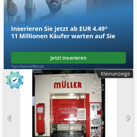
Ständerdurchgang 720 mm Stößelfläche 1600 x 1000 mm
Ölinhalt 1400 l Antriebsleistung 57,0 kW Gewicht 30,0 t
Raumbedarf (BxTxH) 3,0 x 2,9 x 4,4 m mit ölhydraulischem
Antrieb, hydraulischem Ziehkissen im Tisch
Inserieren Sie jetzt ab EUR 4.49
*
11 Millionen
Käufer warten auf Sie
Jetzt inserieren
*pro Inserat/Monat
Kleinanzeige