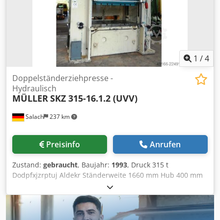
ölhydraulischem Antrieb, hydraulischem Auswerfer im
Tisch und Stößel
1
/
4
Doppelständerziehpresse -
Hydraulisch
MÜLLER
SKZ 315-16.1.2 (UVV)
Salach
237 km
Preisinfo
Anrufen
Zustand:
gebraucht
, Baujahr:
1993
, Druck 315 t
Dodpfxjzrptuj Aldekr Ständerweite 1660 mm Hub 400 mm
Entfernung Tisch/Stößel, Hub oben 600 mm Tischfläche
1600 x 1000 mm Tischhöhe über Flur 960 mm
Ziehkissendruck im Tisch 80 t Ziehkissenhub im Tisch 200
mm Ziehkissenfläche im Tisch 950 x 650 mm Seitlicher