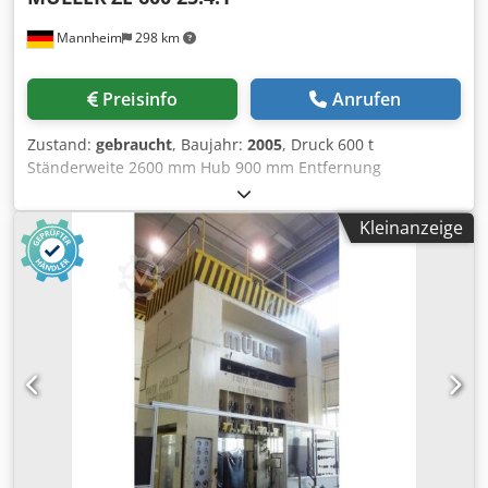
Mannheim
298 km
Preisinfo
Anrufen
Zustand:
gebraucht
, Baujahr:
2005
, Druck 600 t
Ständerweite 2600 mm Hub 900 mm Entfernung
Tisch/Stößel, gr. Hub oben, Verst. oben 1600 mm
Tischfläche 2500 x 1730 mm Ziehkissendruck im Tisch 250 t
Kleinanzeige
Ziehkissenhub im Tisch 400 mm Ziehkissenfläche im Tisch
2300 x 1300 mm Ziehkissendruck im Stössel 63 t
Ziehkissenhub im Stössel 160 mm Ziehkissenfläche im
Stössel 1900 x 1300 mm Stößelfläche 2500 x 1730 mm
Seitlicher Ständerdurchgang 1100 mm Ölinhalt 3500 l
Antriebsleistung 200,0 kW Raumbedarf (BxTxH) 4,1 x 2,8 x
9,6 m Höhe über Flur 6,4 m Baujahr 1974 - Überholung
2005: komplett neuer Schaltschrank mit Steuerung
Siemens S7 und Sicherheitssteuerung Pilz mit
ölhydraulischem Antrieb, hydraulischem gesteuertem
Ziehkissen im Tisch und Stößel, hydraulischer
Schnittschlagdämpfung demontiert eingelagert - Video