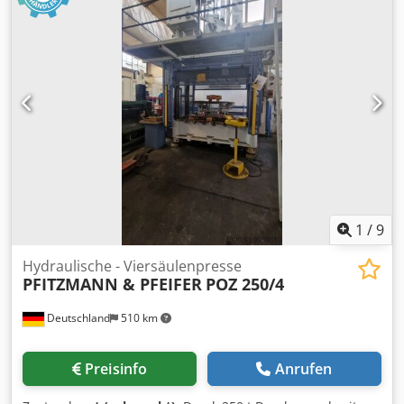
verfügbar. Sonstiges: Lichtschranke, Umhausung
Vollständige elektr. Dokumentation Bohrbild im Tisch M20
/ Raster 135mm
1
/
9
Hydraulische - Viersäulenpresse
PFITZMANN & PFEIFER
POZ 250/4
Deutschland
510 km
Preisinfo
Anrufen