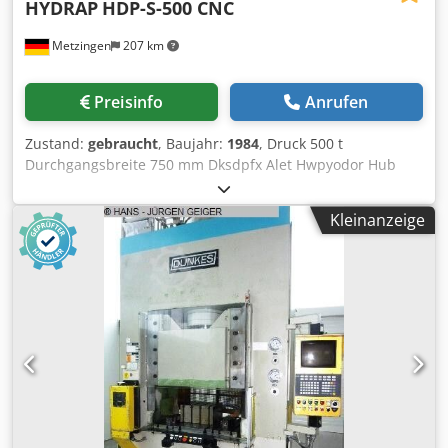
HYDRAP
HDP-S-500 CNC
Metzingen
207 km
Preisinfo
Anrufen
Zustand:
gebraucht
, Baujahr:
1984
, Druck 500 t
Durchgangsbreite 750 mm Dksdpfx Alet Hwpyodor Hub
120 mm Gesamtleistungsbedarf 57 kW Maschinengewicht
ca. 16 t Raumbedarf ca. m HYDRAP CNC-Pressen-
Kleinanzeige
Steuerung u. Siemens Siematic S 5-Steuerung, stfl.
regelbare Werkstücktransporteinrichtung um die rechte
Säule herum, Tischgröße 400 x 740 mm, Einbauhöhe max.
200 mm