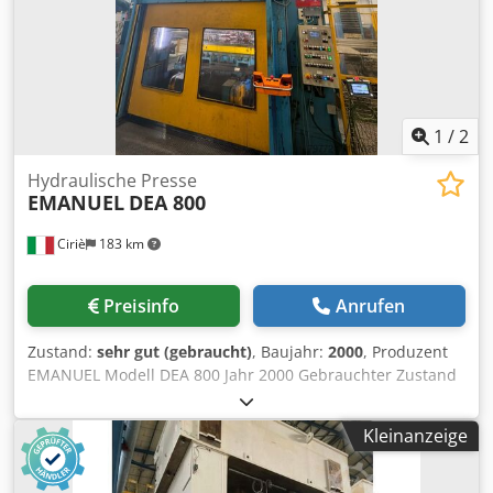
(BxTxH) 3,2 x 2,4 x 7,5 m Tiefe der Fundamentgrube 4,1 m
Höhe über Flur 5,55 m Baujahr 1978 - Überholung 1990 mit
ölhydraulischem Antrieb, hydraulischem Ziehkissen im
Tisch und Stößel
1
/
2
Hydraulische Presse
EMANUEL
DEA 800
Ciriè
183 km
Preisinfo
Anrufen
Zustand:
sehr gut (gebraucht)
, Baujahr:
2000
, Produzent
EMANUEL Modell DEA 800 Jahr 2000 Gebrauchter Zustand
Lagernummer Cod.0337 Leistung 800 Tonnen.
Schlittenhub 900 mm. Annäherungsgeschwindigkeit
Kleinanzeige
mm/sec 400 mm Arbeitsgeschwindigkeit bei 100% mm/sec
15 mm Arbeitsgeschwindigkeit bei 50% mm/sec 31
Schlittenrücklaufgeschwindigkeit mm/sec 400 mm