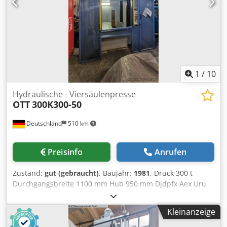
1
/
10
Hydraulische - Viersäulenpresse
OTT
300K300-50
Deutschland
510 km
Preisinfo
Anrufen
Zustand:
gut (gebraucht)
, Baujahr:
1981
, Druck 300 t
Durchgangsbreite 1100 mm Hub 950 mm Djdpfx Aex Uru
Neldskr Tischbreite 1050 mm Tischtiefe 1200 mm
Einbauhöhe 1180 mm Maschinengewicht ca. 20 t
Kleinanzeige
Raumbedarf ca. 2,8 x 3 x 4,5 m Diese hydraulische 4-
Säulenpresse OTT ist in einem gutem Zustand und sofort