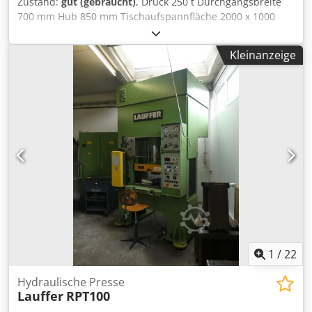
Zustand:
gut (gebraucht)
, Druck 250 t Durchgangsbreite
700 mm Hub 850 mm Tischaufspannfläche 2000 x 1000
mm Werkzeugeinbauhöhe - min./max. 355 / 1200 mm
Gesamtleistungsbedarf 30 kW Maschinengewicht ca. 25 t
Kleinanzeige
Raumbedarf ca. 4,2 x 2,1 x 5,5 m Diese Viersäulenpresse
ist in einem gutem Zustand, sofort Verfügbar und kann bei
Abgeber unter Strom besichtigt werden. BESCHREIBUNG: -
Lichtschranke - Umhausung - Automatischer Rückhub
Dkedpsxcblwefx Aldjr - Begrenzung durch Presskraft oder
Höheneinstellung - Vollständige elektr. Dokumentation
1
/
22
Hydraulische Presse
Lauffer
RPT100