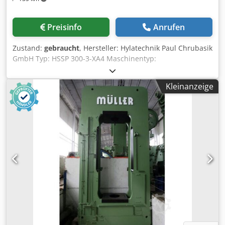
Preisinfo
Anrufen
Zustand:
gebraucht
, Hersteller: Hylatechnik Paul Chrubasik
GmbH Typ: HSSP 300-3-XA4 Maschinentyp:
Hydraulikpresse Baujahr: 2000 Zustand: gebraucht
Presskraft: 3.000 kN Presskraft: 300 t Hub: 300 mm
Kleinanzeige
Maximale Einbauhöhe: 800 mm Tischfläche: 2.000 × 1.550
mm Stößelfläche: 2.000 × 1.540 mm Durchgang vorne:
2.000 mm Seitlicher Durchgang: 1.050 mm Tischhöhe: 800
mm Eilvorlauf: 340 mm/s Arbeitsgeschwindigkeit 1: 32,5
mm/s Arbeitsgeschwindigkeit 2: 19,5 mm/s Rückzug: 340
mm/s Maximaler Arbeitsdruck: 280 bar Antriebsleistung:
75 kW Netzanschluss: 400 V Frequenz: 50 Hz
Maschinengewicht: ca. 38.500 kg Hydrauliköltank: ca. 2.000
l Ziehkissen: nein Ausstattung: Komplette DREHER
Bandanlage DREHER Bandabwickler DREHER
Bandvorschub DREHER Bandförderanlage Hydraulische
Schnittschlagdämpfung mit Parallelhaltung Djdpezrz D
Ssfx Aldokr Hydraulische Rollblöcke