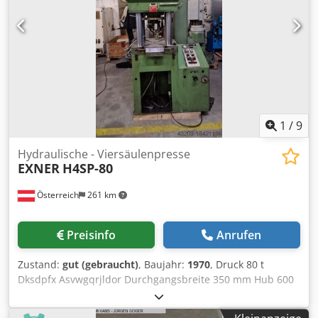
6,0 m Baujahr 1970 - Überholung 1998 mit
ölhydraulischem Antrieb, hydraulischem gesteuertem
Ziehkissen im Tisch und Stößel, hydraulischer
Schnittschlagdämpfung, Schiebetisch (ohne Schienen für
Verfahrtisch) Höhe unter Flur ca. 5 - 6 m demontiert
eingelagert - Video beim Abgeber vor Abbau vorhanden
1
/
9
Hydraulische - Viersäulenpresse
EXNER
H4SP-80
Österreich
261 km
Preisinfo
Anrufen
Zustand:
gut (gebraucht)
, Baujahr:
1970
, Druck 80 t
Dksdpfx Asvwgqrjldor Durchgangsbreite 350 mm Hub 600
mm Tischabmessung - längs 400 mm Raumbedarf ca. 1400
x 1050 x 2350 m Diese Presse ist in einem noch sehr gutem