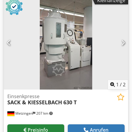
Kleinanzeige
Zustand und war wenig im Einsatz
1
/
2
Einsenkpresse
SACK & KIESSELBACH
630 T
Metzingen
207 km
Preisinfo
Anrufen