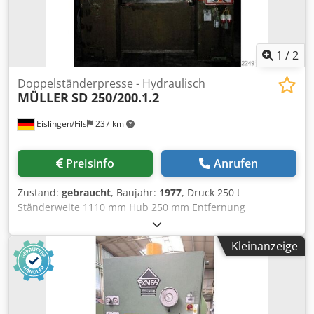
1
/
2
Doppelständerpresse - Hydraulisch
MÜLLER
SD 250/200.1.2
Eislingen/Fils
237 km
Preisinfo
Anrufen
Zustand:
gebraucht
, Baujahr:
1977
, Druck 250 t
Ständerweite 1110 mm Hub 250 mm Entfernung
Tisch/Stößel, gr. Hub oben, Verst. oben 500 mm
Tischfläche 1100 x 900 mm Tischhöhe über Flur 950 mm
Kleinanzeige
Seitlicher Ständerdurchgang 690 mm Stößelfläche 1100 x
900 mm Ölinhalt 730 l Antriebsleistung 56,0 kW
Dksdpfxszrptho Aldor Raumbedarf (BxTxH) 2,3 x 1,55 x 3,96
m mit ölhydraulischem Antrieb, druck/zeit- und
wegabhängig steuerbar, Schnittschlagdämpfung,