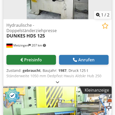
1
/
2
Hydraulische -
Doppelständerziehpresse
DUNKES
HDS 125
Metzingen
207 km
Preisinfo
Anrufen
Zustand:
gebraucht
, Baujahr:
1987
, Druck 125 t
Ständerweite 1050 mm Dedpfxst Hwuis Aldskr Hub 250
mm Gesamtleistungsbedarf 40 kW Maschinengewicht ca.
8,5 t Raumbedarf ca. m DUNKES CNC-Steuerung Type CNC
Kleinanzeige
1000, angesteuertes Ziehkissen, 4-fache Prismenführung,
SICK Lichtschrankenvorhang, Kontaktmanometer,
Schnittschlagdämpfung