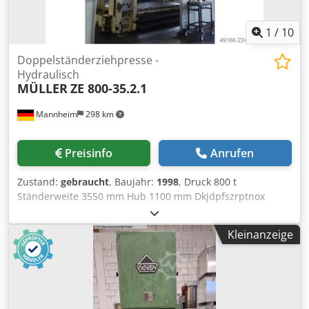
beim Abgeber vor Abbau vorhanden Dkedpozrptzsfx Aldsr
1
/
10
Doppelständerziehpresse -
Hydraulisch
MÜLLER
ZE 800-35.2.1
Mannheim
298 km
Preisinfo
Anrufen
Zustand:
gebraucht
, Baujahr:
1998
, Druck 800 t
Ständerweite 3550 mm Hub 1100 mm Dkjdpfszrptnox
Aldor Entfernung Tisch/Stößel, gr. Hub oben, Verst. oben
1900 mm Tischfläche 3500 x 1800 mm Ziehkissendruck im
Kleinanzeige
Tisch 350 t Ziehkissenhub im Tisch 280 mm
Ziehkissendruck im Stössel 80 t Ziehkissenhub im Stössel
160 mm Stößelfläche 3500 x 1800 mm Seitlicher
Ständerdurchgang 1900 mm Gewicht 100,0 t Raumbedarf
(BxT) 5,3 x 4,3 m Höhe über Flur 7,3 m Höhe unter Flur 5,0 -