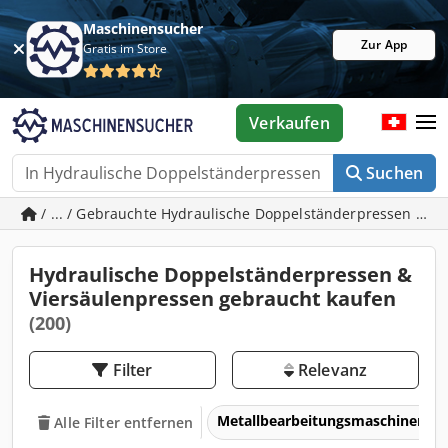
Maschinensucher
Zur App
Gratis im Store
Verkaufen
Suchen
/ ... / Gebrauchte Hydraulische Doppelständerpressen & V
Hydraulische Doppelständerpressen &
Viersäulenpressen gebraucht kaufen
(200)
Filter
Relevanz
Metallbearbeitungsmaschinen 
Alle Filter entfernen