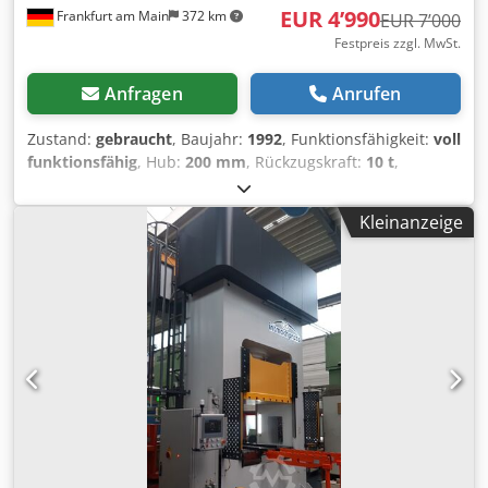
EUR 4’990
Frankfurt am Main
372 km
EUR 7’000
Festpreis zzgl. MwSt.
Anfragen
Anrufen
Zustand:
gebraucht
, Baujahr:
1992
, Funktionsfähigkeit:
voll
funktionsfähig
, Hub:
200 mm
, Rückzugskraft:
10 t
,
Gesamtgewicht:
5’700 kg
, Betriebsdruck:
250 bar
,
Einbauhöhe:
450 mm
, Druck:
250 bar
, Wir bieten diese
Kleinanzeige
gebrauchte Lauffer RPT100 Hydraulische Presse, Baujahr
1992, an. Maschinen-Typ: RPT100 Maschinen-Nr.: 14161
Baujahr: 1992 Gewicht: 5700 kg Maximale Presskraft
Oberstempel: 1.000 kN Maximale Presskraft Unterstempel:
100 kN Rückzugskraft Oberstempel: 100 kN Rückzugskraft
Unterstempel: kN Maximaler Hub Oberstempel: 200 mm
Maximaler Hub Unterstempel: 80 mm Maximaler
Arbeitsdruck: 250 bar Einbauhöhe: 450 mm Nachlaufweg:
20 mm Nachlaufzeit: 84 ms Sicherheitsabstand: 134 mm
Zum Verkauf steht eine hydraulische Druckpresse /
Schnellläuferpresse vom Qualitätshersteller
Maschinenfabrik LAUFFER GmbH & Co. KG. Technische