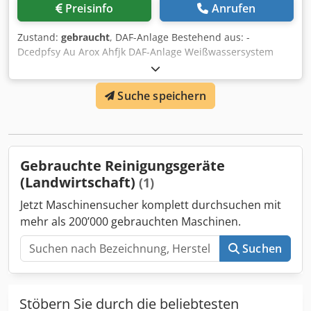
Preisinfo
Anrufen
Zustand:
gebraucht
, DAF-Anlage Bestehend aus: -
Dcedpfsy Au Arox Ahfjk DAF-Anlage Weißwassersystem
Chemikaliendosierung Polymermischung
Luftkompressoren und Steuerungssystem. Zuführpumpen
Suche speichern
und Gebläse auf Wunsch verfügbar. *Zeichnungen
verfügbar* Standort: Bristol, Großbritannien (Demontage
durch Käufer)
Gebrauchte Reinigungsgeräte
(Landwirtschaft)
(1)
Jetzt Maschinensucher komplett durchsuchen mit
mehr als 200’000 gebrauchten Maschinen.
Suchen
Stöbern Sie durch die beliebtesten