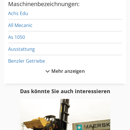
Maschinenbezeichnungen:
Achs Edu
All Mecanic
As 1050
Ausstattung
Benzler Getriebe
Mehr anzeigen
Dsd 201
Fngj 20
Das könnte Sie auch interessieren
Fu 115
Ga 11 Ff
Hsc 20 Linear