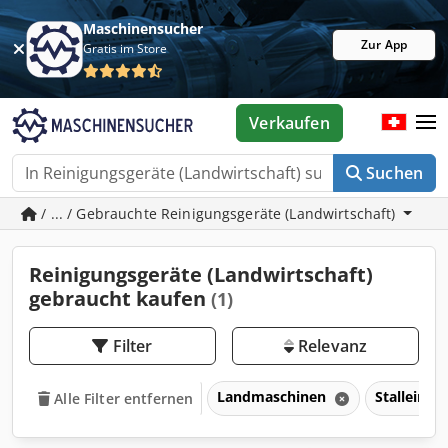
Maschinensucher
Zur App
Gratis im Store
Verkaufen
Suchen
/ ... / Gebrauchte Reinigungsgeräte (Landwirtschaft)
Reinigungsgeräte (Landwirtschaft)
gebraucht kaufen
(1)
Filter
Relevanz
Landmaschinen
Stalleinri
Alle Filter entfernen