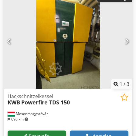
Rauchabzug: 160 mm Feuerraumlänge: 500 mm
Feuerraumbreite: 400 mm Feuerraumhöhe: 590 mm
Luftförderung : 2200 m³/h Dcedpfx Aok Utrasg Iek
Leistungsaufnahme: 400W ausgelegt für Raumvolumen:
500 m³ zu beheizende Fläche: 100/150 m² Ofenhöhe ohne
Warmluftförderrohre: 1560 mm Ofenbreite: 550 mm
Ofenlänge ohne Rauchgasgebläse: 920 mm Gewicht: 190
kg
1
/
3
Hackschnitzelkessel
KWB
Powerfire TDS 150
Mosonmagyaróvár
690 km