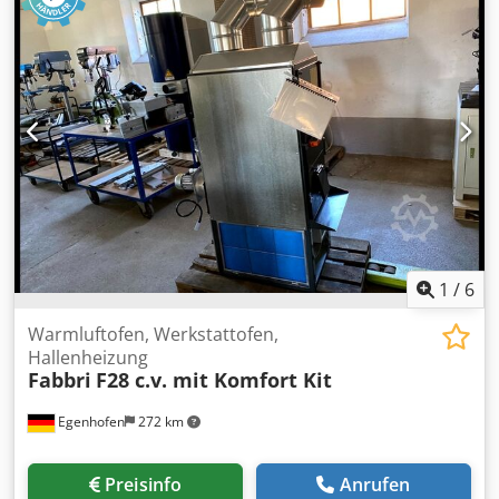
Leistungsverluste / inklusive Dsdpepn Nyzjfx Ag Isck
Warmluftförderrohre: 2 x 200mm mit gesteckten frei
drehbaren 90° Bögen Durchmesser Rauchabzug: 180mm
Feuerraumlänge: 660mm Feuerraumbreite: 480mm
Feuerraumhöhe: 600mm Luftförderung : 3500m³/h
Zuluftfilter: Ja, großflächiger Zuluftfilter ohne
Leistungsverluste Leistungsaufnahme: 550W ausgelegt für
Raumvolumen: 1000m³ Gewicht: 310 kg
1
/
6
Warmluftofen, Werkstattofen,
Hallenheizung
Fabbri
F28 c.v. mit Komfort Kit
Egenhofen
272 km
Preisinfo
Anrufen