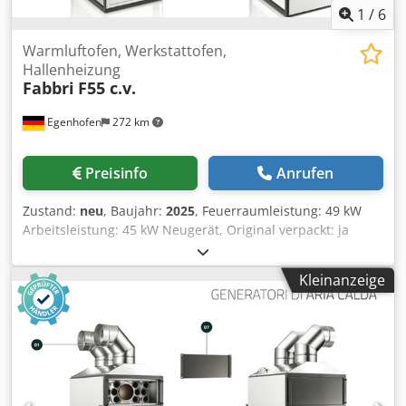
1
/
6
Warmluftofen, Werkstattofen,
Hallenheizung
Fabbri
F55 c.v.
Egenhofen
272 km
Preisinfo
Anrufen
Zustand:
neu
, Baujahr:
2025
, Feuerraumleistung: 49 kW
Arbeitsleistung: 45 kW Neugerät, Original verpackt: ja
Warmluftgebläse, Rauchgasgebläse, Steuerung mit
Digitalanzeige: inklusive Warmluftförderrohre: 2 x 200 mm
Kleinanzeige
mit frei drehbaren gesteckten Bögen Durchmesser
Rauchabzug: 180 mm Feuerraumlänge: 660 mm
Feuerraumbreite: 480 mm Feuerraumhöhe: 600 mm
Luftförderung : 3500 m³/h Leistungsaufnahme: 550 W
ausgelegt für Raumvolumen: 1000 m³ Djdpfjk Utrdjx Ag Ijck
zu beheizende Fläche: 200/250 m² Ofenhöhe ohne
Warmluftförderrohre: 1750 mm Ofenbreite: 700 Ofenlänge