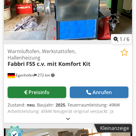
1
/
6
Warmluftofen, Werkstattofen,
Hallenheizung
Fabbri
F55 c.v. mit Komfort Kit
Egenhofen
272 km
Preisinfo
Anrufen
Zustand:
neu
, Baujahr:
2025
, Feuerraumleistung: 49kW
Arbeitsleistung: 45kW Neugerät original verpackt: Ja
Warmluftgebläse, Rauchgasgebläse, elektronische
Steuerung mit Digitalanzeige: inklusive Zuluftfilter,
Kleinanzeige
Ansaugfilter Umluft: großflächiger Zuluftfilter ohne