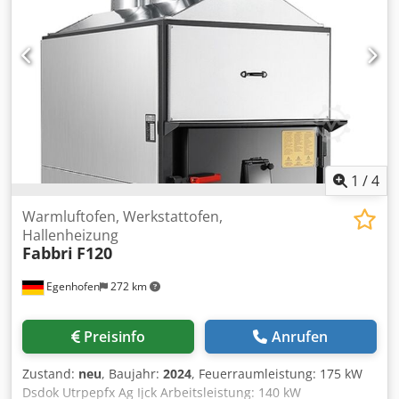
Ofenhöhe ohne Warmluftförderrohre: 2500 mm
Ofenbreite: 1100 mm Ofenlänge ohne Rauchgasgebläse:
1900 mm Gewicht: 850 kg
1
/
4
Warmluftofen, Werkstattofen,
Hallenheizung
Fabbri
F120
Egenhofen
272 km
Preisinfo
Anrufen
Zustand:
neu
, Baujahr:
2024
, Feuerraumleistung: 175 kW
Dsdok Utrpepfx Ag Ijck Arbeitsleistung: 140 kW