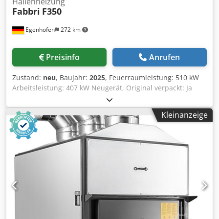
Hallenheizung
Fabbri
F350
Egenhofen
272 km
Preisinfo
Anrufen
Zustand:
neu
, Baujahr:
2025
, Feuerraumleistung: 510 kW
Arbeitsleistung: 407 kW Neugerät, Original verpackt: Ja
Durchmesser Rauchabzug: 250 mm Warmluftförderrohre:
4 x 350 mm Feuerraumlänge: 1900 mm Feuerraumbreite:
Kleinanzeige
900 mm Feuerraumhöhe: 900 mm Luftförderung : 26000
m³/h Leistungsaufnahme: 4500 W Dodpfx Aek Utrwsg Iock
ausgelegt für Raumvolumen: 8000 m³ zu beheizende
Fläche: 1800 m² Ofenhöhe ohne Warmluftförderrohre:
3000 mm Ofenbreite: 1220 mm Ofenlänge ohne
Rauchgasgebläse: 2700 mm Gewicht: 1575 kg