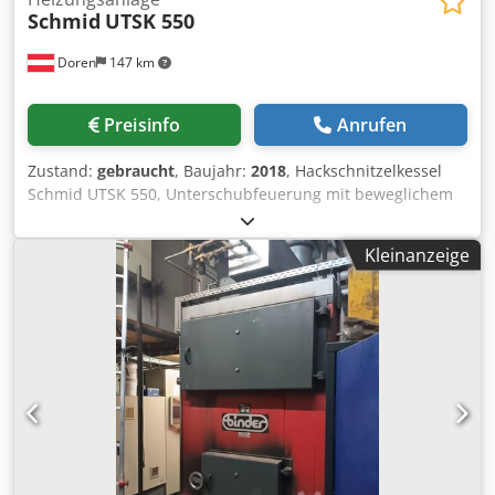
Schmid
UTSK 550
Doren
147 km
Preisinfo
Anrufen
Zustand:
gebraucht
, Baujahr:
2018
, Hackschnitzelkessel
Schmid UTSK 550, Unterschubfeuerung mit beweglichem
Ausbrandrost, Leistung 550kW, Baujahr 2018, inkl.
Einschubschnecke mit Rückbrandsicherung, inkl.
Kleinanzeige
Zubringerschnecke, inkl. pneumatische Abreinigung, inkl.
Abgasrezirkulation, inkl. Multizyklonabscheider, inkl.
Entaschung, inkl. Steuerung für Schmidkessel. inkl.
Elektrofilter Marke Meisterfilter, inkl. Steuerung -
Elektrofilter, inkl. Entaschung Elektrofilter, inkl.
Abgasgebläse, Demontage ist vom Käufer durchzuführen.
Nicht mit dabei: Dsdpfx Ajvgcwmsg Isck -
Bunkeraustragung -Kamin Info Bunkeraustragung: Bei
Interesse an Schubboden oder Rührwerkaustragung kann
ich helfen