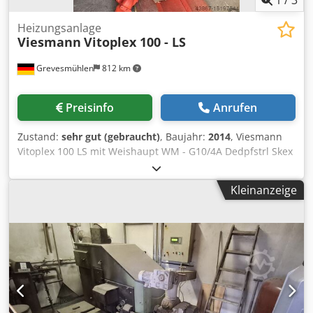
Heizungsanlage
Viesmann
Vitoplex 100 - LS
Grevesmühlen
812 km
Preisinfo
Anrufen
Zustand:
sehr gut (gebraucht)
, Baujahr:
2014
, Viesmann
Vitoplex 100 LS mit Weishaupt WM - G10/4A Dedpfstrl Skex
Ag Iock
Kleinanzeige