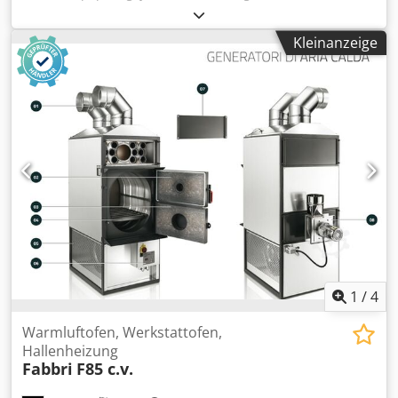
Durchmesser Rauchabzug: 200 mm Warmluftförderrohre:
3 x 250 mm Feuerraumlänge: 950 mm Feuerraumbreite:
Kleinanzeige
600 mm Feuerraumhöhe: 860 mm Luftförderung : 8900
m³/h Leistungsaufnahme: 3500 W ausgelegt für
Raumvolumen: 3000 m³ zu beheizende Fläche: 500/600 m²
Ofenhöhe ohne Warmluftförderrohre: 2200 mm
Ofenbreite: 930 mm Ofenlänge ohne Rauchgasgebläse:
1700 mm Gewicht: 615 kg
1
/
4
Warmluftofen, Werkstattofen,
Hallenheizung
Fabbri
F85 c.v.