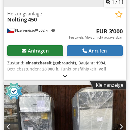
1
/
11
Heizungsanlage
Nolting
450
EUR 3’000
Plzeň-město
502 km
Festpreis MwSt. nicht ausweisbar
Anfragen
Anrufen
Zustand:
einsatzbereit (gebraucht)
, Baujahr:
1994
,
Betriebsstunden:
28’000 h
, Funktionsfähigkeit:
voll
funktionsfähig
, Gesamtgewicht:
8’000 kg
, Leistung:
450
kW (611.83 PS)
, Heizleistung:
450 kW (611.83 PS)
,
Kleinanzeige
Rauchrohranschlussdurchmesser:
400 mm
, Temperatur:
90 °C
, Gesamthöhe:
1’900 mm
, Gesamtlänge:
3’000 mm
,
Gesamtbreite:
1’800 mm
, Art des Eingangsstroms:
Drehstrom
, Eingangsspannung:
380 V
, Ausstattung:
Dokumentation/Handbuch, Warmwasser
, Automatický
kotel na dřevní štěpku s automatickým podáváním paliva.
Nová vyzdívka spalovací komory v roce 2023. Dodjzp H N
Ujpfx Ag Iock