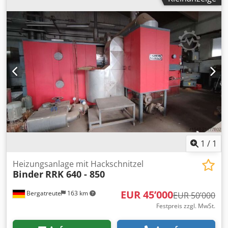
1
/
1
Heizungsanlage mit Hackschnitzel
Binder
RRK 640 - 850
EUR 45’000
Bergatreute
163 km
EUR 50’000
Festpreis zzgl. MwSt.