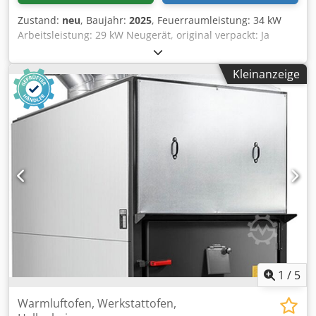
Zustand:
neu
, Baujahr:
2025
, Feuerraumleistung: 34 kW
Arbeitsleistung: 29 kW Neugerät, original verpackt: Ja
Warmluftgebläse, Rauchgasgebläse, Steuerung mit
Digitalanzeige: inklusive Warmluftförderrohre: 2 x 180 mm
Kleinanzeige
mit 2 frei drehbaren gesteckten Bögen Ansaugfilter /
Zuluftfilter: großflächiger Zuluftfilter ohne
Leistungsverluste / inklusive Durchmesser Rauchabzug:
160 mm Feuerraumlänge: 500 mm Feuerraumbreite: 400
mm Feuerraumhöhe: 590 mm Luftförderung : 2200 m³/h
Leistungsaufnahme: 400W ausgelegt für Raumvolumen:
500 m³ Djdpfxjpkwhqj Ag Iock zu beheizende Fläche:
100/150 m² Ofenhöhe ohne Warmluftförderrohre: 1560
mm Ofenbreite: 550 mm Ofenlänge ohne
Rauchgasgebläse: 920 mm Gewicht: 200 kg
1
/
5
Warmluftofen, Werkstattofen,