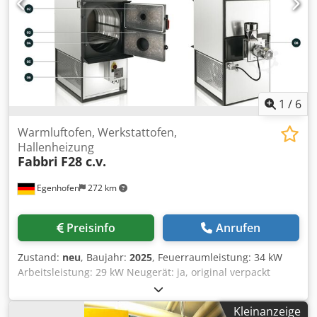
ohne Rauchgasgebläse: 1150 Gewicht: 305 kg
1
/
6
Warmluftofen, Werkstattofen,
Hallenheizung
Fabbri
F28 c.v.
Egenhofen
272 km
Preisinfo
Anrufen
Zustand:
neu
, Baujahr:
2025
, Feuerraumleistung: 34 kW
Arbeitsleistung: 29 kW Neugerät: ja, original verpackt
Warmluftgebläse, Rauchgasgebläse, Steuerung mit
Digitalanzeige: inklusive Warmluftförderrohre: 2 x 180 mm
Kleinanzeige
mit frei drehbaren gesteckten 90° Bögen Durchmesser