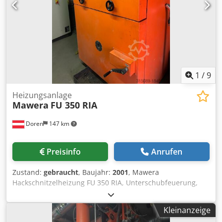
1
/
9
Heizungsanlage
Mawera
FU 350 RIA
Doren
147 km
Preisinfo
Anrufen
Zustand:
gebraucht
, Baujahr:
2001
, Mawera
Hackschnitzelheizung FU 350 RIA, Unterschubfeuerung,
Leistung 350kW, Baujahr 2001, inkl. Einschubschnecke mit
Rückbrandsicherung, inkl. Steuerung, inkl.
Kleinanzeige
Staubabscheider mit Abgasgebläse. Anlage voll