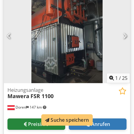
funktionsfähig Bunkeraustragung ist nicht mit dabei!
Dedpfxjvyrwpj Ag Ieck
1
/
25
Heizungsanlage
Mawera
FSR 1100
Doren
147 km
Suche speichern
Preisinfo
Anrufen