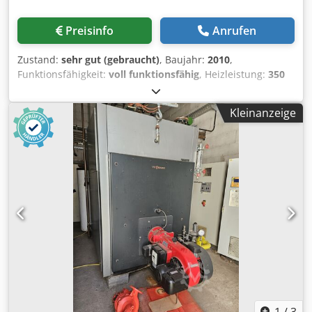
sicherzustellen 6. Vorteile Zuverlässiger Betrieb mit
Holzhackschnitzeln unterschiedlicher Korngröße und
Preisinfo
Anrufen
Qualität Gleichmäßige Brennstoffförderung für einen
stabilen 24/7-Dauerbetrieb Geringer Wartungsaufwand
Zustand:
sehr gut (gebraucht)
, Baujahr:
2010
,
Die Anlage ist demontiert und verladebereit auf dem LKW
Funktionsfähigkeit:
voll funktionsfähig
, Heizleistung:
350
übergeben. Das Austragungssystem erfordert keinen
kW (475.87 PS)
, Heizanlage, Heizung, Späneheizung Fabr.
Sondertransport, da: die Austragungsbalken in 6,3 m lange
Endress Typ. USF-W 350 Leistung 350 Kw Bj.2010 mit
Kleinanzeige
Segmente zerlegt werden können, die Transportbreite
Beschickung Dcedpfx Agoznca Hj Ijk mit Asche Austragung
deutlich unter den 4,24 m liegt, da die Balken einzeln
mit Steuerung
ausgebaut werden, die Austragungsschaufeln
demontierbar sind, der Transport mit einem Standard-
Sattelauflieger möglich ist.
1
/
3