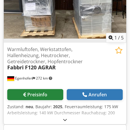
1
/
5
Warmluftofen, Werkstattofen,
Hallenheizung, Heutrockner,
Getreidetrockner, Hopfentrockner
Fabbri
F120 AGRAR
Egenhofen
272 km
Preisinfo
Anrufen
Zustand:
neu
, Baujahr:
2025
, Feuerraumleistung: 175 kW
Arbeitsleistung: 140 kW Durchmesser Rauchabzug: 200
mm Dodei Hplrjpfx Ag Ijck Warmluftförderrohre: 1 x
500mm Feuerraumlänge: 950 mm Feuerraumbreite: 600