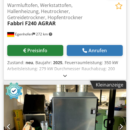
Warmluftofen, Werkstattofen,
Hallenheizung, Heutrockner,
Getreidetrockner, Hopfentrockner
Fabbri
F240 AGRAR
Egenhofen
272 km
Preisinfo
Anrufen
Zustand:
neu
, Baujahr:
2025
, Feuerraumleistung: 350 kW
Arbeitsleistung: 279 kW Durchmesser Rauchabzug: 200
mm Warmluftförderrohre: 1 x 600 mm Feuerraumlänge:
1200 mm Feuerraumbreite: 740 mm Feuerraumhöhe: 1040
Kleinanzeige
mm Luftförderung : 17800 m³/h Leistungsaufnahme
Warmluftgebläse: 3 kW Leistungsaufnahme
Rauchgasgebläse: 600 W ausgelegt für Raumvolumen:
5000 m³ zu beheizende Fläche: 1000 m² Ofenhöhe ohne
Warmluftförderrohre: 2500 mm Ofenbreite: 1100 mm
Dsdeyffylopfx Ag Isck Ofenlänge ohne Rauchgasgebläse:
1900 mm Gewicht: 850 kg