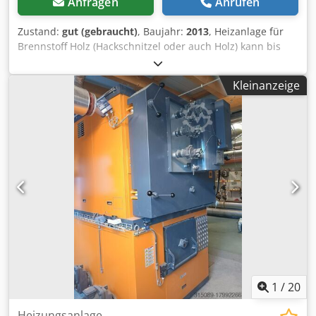
Anfragen
Anrufen
Zustand:
gut (gebraucht)
, Baujahr:
2013
, Heizanlage für
Brennstoff Holz (Hackschnitzel oder auch Holz) kann bis
150 Grad Dampf erzeugen , aber auch für Warmwassser
geeignet. Einschub hydraulisch, daher geht auch größeres
Kleinanzeige
Brennmaterial . Djdpfeyhlrmjx Ag Ieck Heizleistung bis 850
KW kann aber auch bis 1 MW Wärmeleistung bringen Ist
inzwischen eingelagert
1
/
20
Heizungsanlage