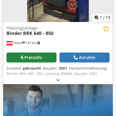
1
/
19
Heizungsanlage
Binder
RRK 640 - 850
Doren
147 km
Preisinfo
Anrufen
Zustand:
gebraucht
, Baujahr:
2001
, Hackschnitzelheizung
Binder RRK 640 - 850, Leistung 850kW, Baujahr 2001,
Unterschubfeuerung, inkl. Einschubschnecke mit
Rückbrandsicherung, inkl. Brennstofftransportschnecke,
inkl. Zyklonabscheider für Flugasche, inkl.
Rücklaufanhebung (Kesselpumpe und Mischventil) inkl.
Steuerung, Anlage voll funktionsfähig, Demontage muss
selber gemacht werden, Anlage ebenerdig, kann einteilig
ins Freie gerollt werden, Stapler vorhanden.