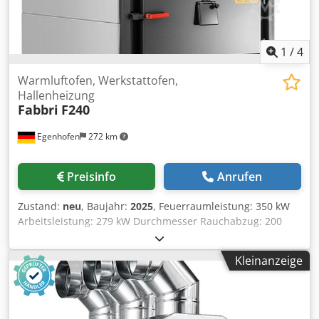
1
/
4
Warmluftofen, Werkstattofen,
Hallenheizung
Fabbri
F240
Egenhofen
272 km
Preisinfo
Anrufen
Zustand:
neu
, Baujahr:
2025
, Feuerraumleistung: 350 kW
Arbeitsleistung: 279 kW Durchmesser Rauchabzug: 200
mm Warmluftförderrohre: 3 x 300 mm Feuerraumlänge:
1200 mm Dcsdjk Utrtepfx Ag Iok Feuerraumbreite: 740 mm
Kleinanzeige
Feuerraumhöhe: 1040 mm Luftförderung : 17800 m³/h
Leistungsaufnahme Warmluftgebläse: 3 kW
Leistungsaufnahme Rauchgasgebläse: 600 W ausgelegt für
Raumvolumen: 5000 m³ zu beheizende Fläche: 1000 m²