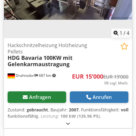
1
/
4
Hackschnitzelheizung Holzheizung
Pellets
HDG Bavaria
100KW mit
Gelenkarmaustragung
EUR 15’000
Drahnsdorf
687 km
EUR 19’000
VB zzgl. MwSt.
Anfragen
Anrufen
Zustand:
gebraucht
, Baujahr:
2007
, Funktionsfähigkeit:
voll
funktionsfähig
, Leistung:
100 kW (135.96 PS)
,
Heizleistung:
100 kW (135.96 PS)
, Nennwärmeleistung:
100
kW (135.96 PS)
, Nennleistung:
100 kW (135.96 PS)
,
Fassungsvermögen des Behälters:
5’000 l
, Wir bieten diese