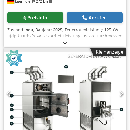
Egenhofen
272 km
Preisinfo
Anrufen
Zustand:
neu
, Baujahr:
2025
, Feuerraumleistung: 125 kW
Djdpjk Utrhsfx Ag Isck Arbeitsleistung: 99 kW Durchmesser
Rauchabzug: 180 mm Warmluftförderrohre: 2 x 250 mm
Feuerraumlänge: 750 mm Feuerraumbreite: 560 mm
Kleinanzeige
Feuerraumhöhe: 700 mm Luftförderung : 6300 m³/h
Leistungsaufnahme: 1500 W ausgelegt für Raumvolumen:
1500 m³ zu beheizende Fläche: 300/350 m² Ofenhöhe ohne
Warmluftförderrohre: 1980 mm Ofenbreite: 800 mm
Ofenlänge ohne Rauchgasgebläse: 1280 mm Gewicht: 415
kg