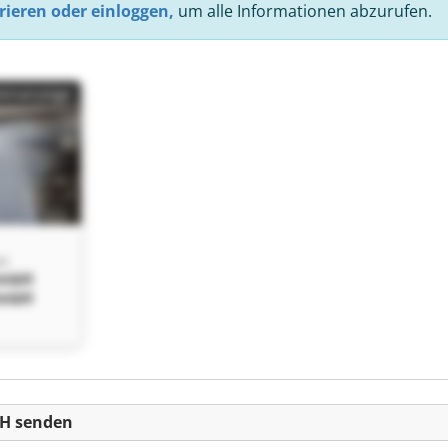
rieren oder einloggen,
um alle Informationen abzurufen.
einanzeige
bH
GmbH
GmbH
bH senden