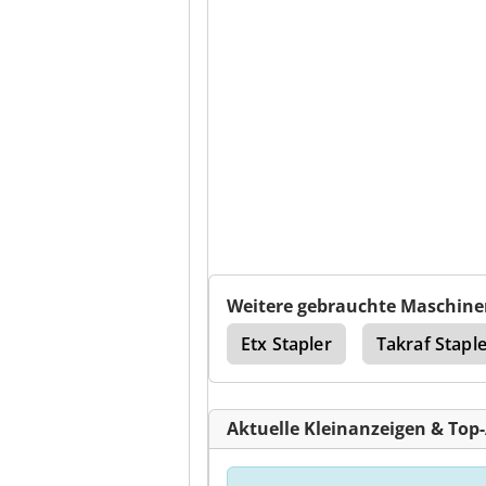
Weitere gebrauchte Maschine
pler
Heden Stapler
Etx Stapler
Takraf Stapl
Aktuelle Kleinanzeigen & Top