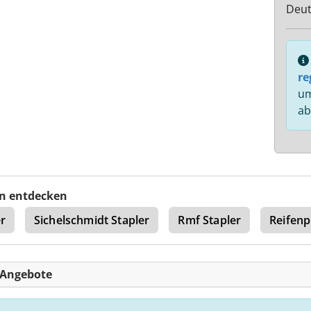
Deut
re
um
ab
n entdecken
er
Sichelschmidt Stapler
Rmf Stapler
Reifenp
-Angebote