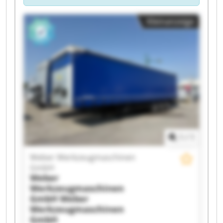
Kleinanzeige
1
/
1
Weber Werkzeugmaschinen
GmbH
Weber
Werkzeugmaschinen
GmbH
Weber
Werkzeugmaschinen
GmbH