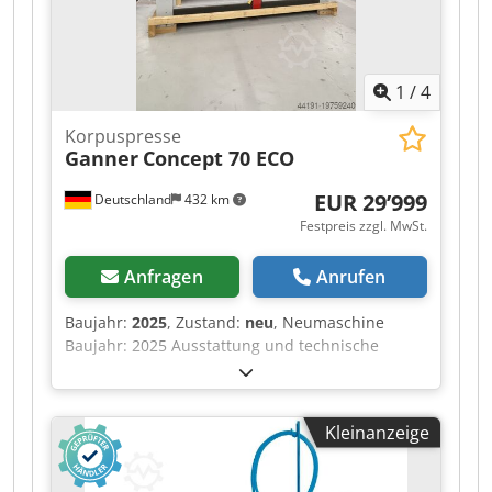
1
/
4
Korpuspresse
Ganner
Concept 70 ECO
EUR 29’999
Deutschland
432 km
Festpreis zzgl. MwSt.
Anfragen
Anrufen
Baujahr:
2025
, Zustand:
neu
, Neumaschine
Baujahr: 2025 Ausstattung und technische
Daten: komplett in Standardausführung mit:
Stabiler, verwindungsfreier Rahmen aus Stahl,
in Schweiß- und Schraubkonstruktion Lamellen-
Kleinanzeige
Pressbalken OBEN mit 6 Elementen, Lamellen-
Pressbalken SEITLICH mit 5 Elementen Lamellen-
Pressbalken mit praxisbewährtem