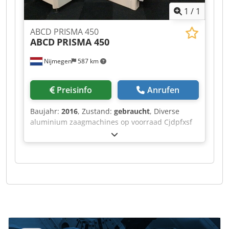
1
/
1
ABCD PRISMA 450
ABCD
PRISMA 450
Nijmegen
587 km
Preisinfo
Anrufen
Baujahr:
2016
, Zustand:
gebraucht
, Diverse
aluminium zaagmachines op voorraad Cjdpfxsf
Rihvj Agkorf