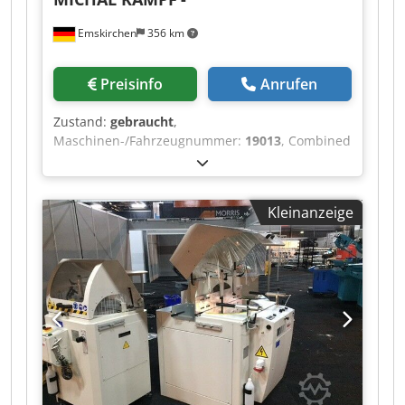
Emskirchen
356 km
Preisinfo
Anrufen
Zustand:
gebraucht
,
Maschinen-/Fahrzeugnummer:
19013
, Combined
copying milling machine - lathe MICHÄL KÄMPF
Online-Video-Inspection by Skype-Video We
would be very pleased with your visit - more
Kleinanzeige
machines on Stock Available Immediately - Can
be inspect Cjdpoh Axryefx Agkjrf On Stock
Emskirchen / Nürnberg - Can be test