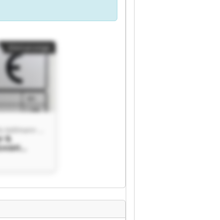
Kleinanzeige
Leyendecker & Hollmann GmbH
r &
GmbH
r &
GmbH