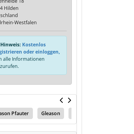
enheide 18
4 Hilden
schland
rhein-Westfalen
Hinweis:
Kostenlos
gistrieren oder einloggen,
 alle Informationen
zurufen.
ason Pfauter
Gleason
Zahnrad