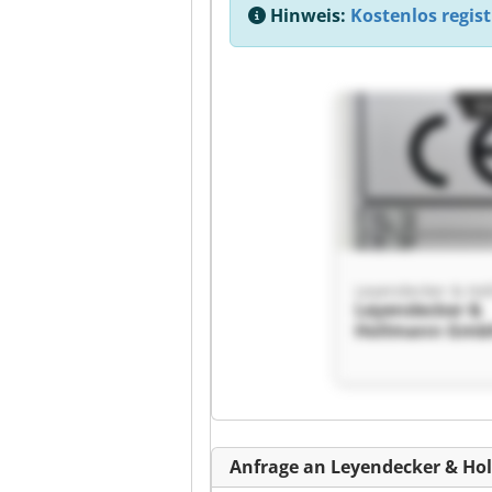
Hinweis:
Kostenlos regist
Kl
Leyendecker &
Hollmann Gmb
Leyendecker &
Hollmann Gmb
Kl
Anfrage an Leyendecker & H