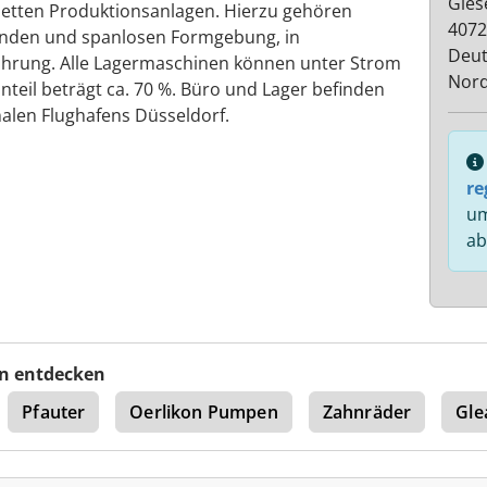
Gies
etten Produktionsanlagen. Hierzu gehören
4072
nden und spanlosen Formgebung, in
Deut
ührung. Alle Lagermaschinen können unter Strom
Nord
teil beträgt ca. 70 %. Büro und Lager befinden
nalen Flughafens Düsseldorf.
re
um
ab
n entdecken
Pfauter
Oerlikon Pumpen
Zahnräder
Gle