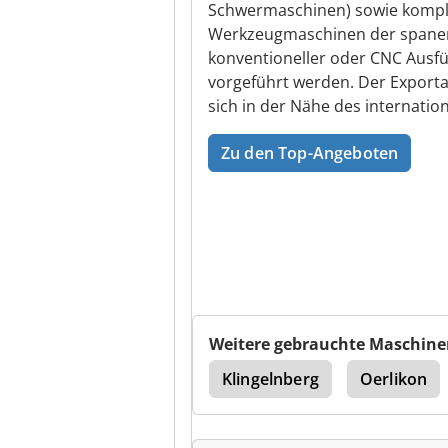
Schwermaschinen) sowie kompl
Werkzeugmaschinen der spane
konventioneller oder CNC Ausf
vorgeführt werden. Der Exportan
sich in der Nähe des internatio
Zu den Top-Angeboten
Weitere gebrauchte Maschine
chine
Pfauter P 251
Klingelnberg
Oerlikon