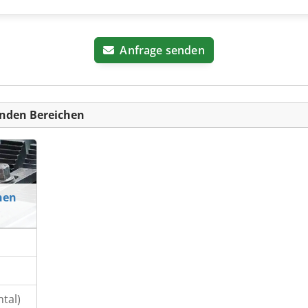
Anfrage senden
nden Bereichen
nen
tal)