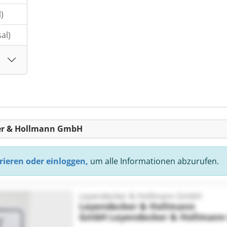
)
al)
ker & Hollmann GmbH
rieren oder einloggen,
um alle Informationen abzurufen.
Leyendecker & Hollmann GmbH
Leyendecker & Hollmann
GmbH
Leyendecker & Hollman