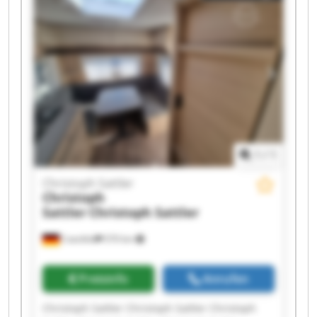
1
/
1
Christoph Sattler
Christoph
Sattler
Christoph Sattler
Coesfeld
570 km
Preisinfo
Anrufen
Christoph Sattler Christoph Sattler Christoph