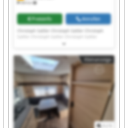
364 km
Preisinfo
Anrufen
Christoph Sattler Christoph Sattler Christoph
Sattler Christoph Sattler Christoph Sattler
Christoph Sattler Christoph Sattler Christoph
Sattler Christoph Sattler Christoph Sattler
Christoph Sattler Christoph Sattler Christoph
Kleinanzeige
Sattler Christoph Sattler Christoph Sattler
Christoph Sattler Christoph Sattler Christoph
Sattler Christoph Sattler Christoph Sattler
1
/
1