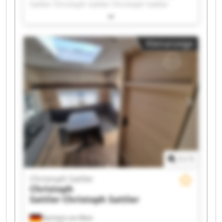
Sattler Christoph Sattler Christoph Sattler
Christoph Sattler Christoph Sattler Christoph
Sattler Christoph Sattler Christoph Sattler
Christoph Sattler Christoph Sattler Christoph
Kleinanzeige
Sattler Christoph Sattler Christoph Sattler
Christoph Sattler Christoph Sattler Christoph
Sattler Christoph Sattler Christoph Sattler
1
/
1
Christoph Sattler
Christoph
Sattler
Christoph Sattler
Karlstein am Main