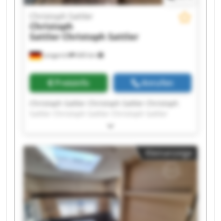
Christoph Sattler
Christoph
Sattler
Christoph Sattler
Lengerich
640 km
Preisinfo
Anrufen
Christoph Sattler Christoph Sattler Christoph
Sattler Christoph Sattler Christoph Sattler
Christoph Sattler Christoph Sattler Christoph
Sattler Christoph Sattler Christoph Sattler
Christoph Sattler Christoph Sattler Christoph
Kleinanzeige
Sattler Christoph Sattler Christoph Sattler
Christoph Sattler Christoph Sattler Christoph
Sattler Christoph Sattler Christoph Sattler