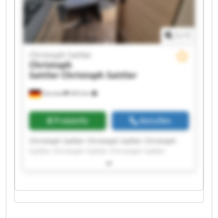
1
/
1
Christoph Sattler
Christoph
Sattler
Christoph Sattler
Gersten
643 km
Preisinfo
Anrufen
Christoph Sattler Christoph Sattler Christoph
Sattler Christoph Sattler Christoph Sattler
Christoph Sattler Christoph Sattler Christoph
Sattler Christoph Sattler Christoph Sattler
Christoph Sattler Christoph Sattler Christoph
Sattler Christoph Sattler Christoph Sattler
Christoph Sattler Christoph Sattler Christoph
Sattler Christoph Sattler Christoph Sattler