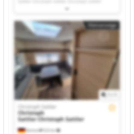
Sattler Christoph Sattler Christoph Sattler
Christoph Sattler Christoph Sattler Christoph
Sattler Christoph Sattler Christoph Sattler
Christoph Sattler Christoph Sattler Christoph
Kleinanzeige
Sattler Christoph Sattler Christoph Sattler
Christoph Sattler Christoph Sattler Christoph
Sattler Christoph Sattler Christoph Sattler
1
/
1
Christoph Sattler
Christoph
Sattler
Christoph Sattler
Bochum
523 km