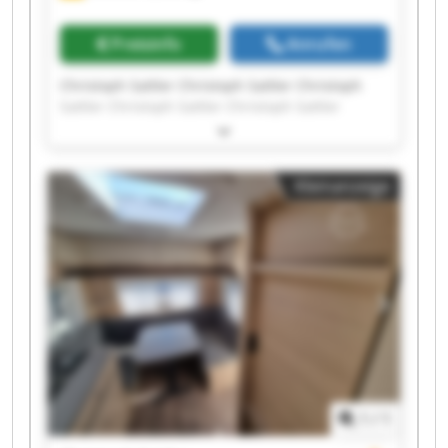
Preisinfo
Anrufen
Christoph Sattler Christoph Sattler Christoph
Sattler Christoph Sattler Christoph Sattler
Christoph Sattler Christoph Sattler Christoph
Sattler Christoph Sattler Christoph Sattler
Christoph Sattler Christoph Sattler Christoph
Kleinanzeige
Sattler Christoph Sattler Christoph Sattler
Christoph Sattler Christoph Sattler Christoph
Sattler Christoph Sattler Christoph Sattler
1
/
1