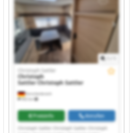
Sattler Christoph Sattler Christoph Sattler
1
/
1
Christoph Sattler
Christoph
Sattler
Christoph Sattler
Korschenbroich
502 km
Preisinfo
Anrufen
Christoph Sattler Christoph Sattler Christoph