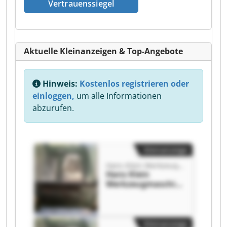
Vertrauenssiegel
Aktuelle Kleinanzeigen & Top-Angebote
Hinweis:
Kostenlos registrieren oder
einloggen,
um alle Informationen
abzurufen.
Kleinanzeige
Hans Klein Werkzeugmaschinen-Handel GmbH
Hans Klein
Werkzeugmaschin
en-Handel GmbH
Hans Klein
Werkzeugmaschin
en-Handel GmbH
Kleinanzeige