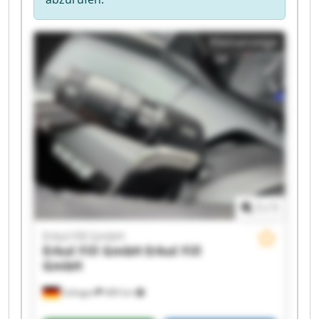
Kleinanzeige
1
/
1
Erkol Fill GmbH
Erkol Fill GmbH
Erkol Fill
GmbH
Solingen
489 km