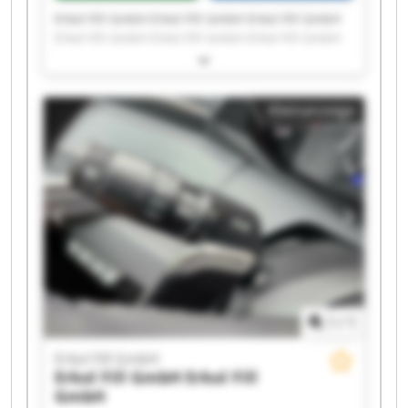
Erkol Fill GmbH Erkol Fill GmbH Erkol Fill GmbH
Erkol Fill GmbH Erkol Fill GmbH Erkol Fill GmbH
Erkol Fill GmbH Erkol Fill GmbH Erkol Fill GmbH
Erkol Fill GmbH Erkol Fill GmbH Erkol Fill GmbH
Erkol Fill GmbH Erkol Fill GmbH Erkol Fill GmbH
Kleinanzeige
Erkol Fill GmbH Erkol Fill GmbH Erkol Fill GmbH
Erkol Fill GmbH Erkol Fill GmbH
1
/
1
Erkol Fill GmbH
Erkol Fill GmbH
Erkol Fill
GmbH