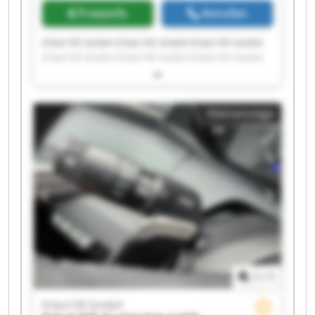
Preisinfo
Anrufen
Erkol Fill GmbH Erkol Fill GmbH Erkol Fill GmbH
Erkol Fill GmbH Erkol Fill GmbH Erkol Fill GmbH
Erkol Fill GmbH Erkol Fill GmbH Erkol Fill GmbH
Erkol Fill GmbH Erkol Fill GmbH Erkol Fill GmbH
Erkol Fill GmbH Erkol Fill GmbH Erkol Fill GmbH
Kleinanzeige
Erkol Fill GmbH Erkol Fill GmbH Erkol Fill GmbH
Erkol Fill GmbH Erkol Fill GmbH
1
/
1
Erkol Fill GmbH