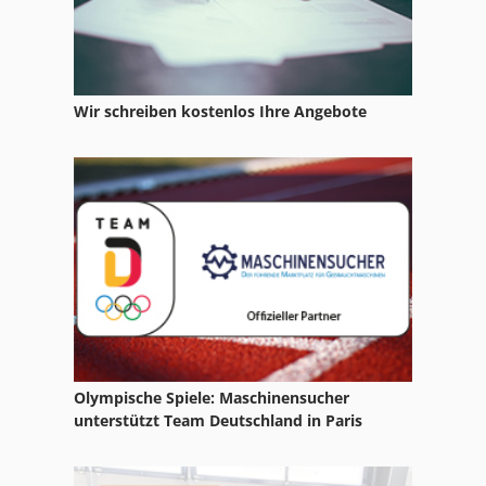
Gl 172
Glc 259
Wir schreiben kostenlos Ihre Angebote
Glw 4
Gs 3268 Rt
Gx 11 Ff
Hsc 20 Linear
Ka 77
Kgs 1670
Ks 205
Olympische Spiele: Maschinensucher
unterstützt Team Deutschland in Paris
Ls 703
Ng 200