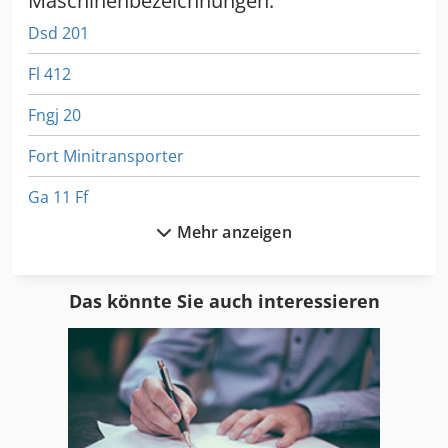
Maschinenbezeichnungen:
scheckheftgepflegt! Irrtümer und Zwischenverkauf
Dsd 201
vorbehaltlich!
Fl 412
Fngj 20
Fort Minitransporter
Ga 11 Ff
Mehr anzeigen
Gastl Rg 200
Gb Ganz
Das könnte Sie auch interessieren
Gf
Gf Gewindeschneidmaschine
Gk 800
Gkt 60