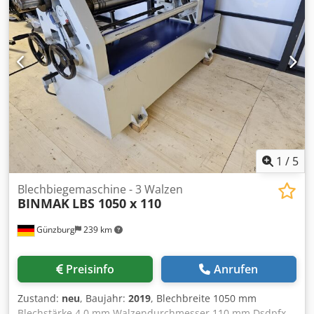
Hauptmotor mit Bremsvorrichtung -
Konischbiegeeinrichtung - Mobiles Steuerpult und
Fußpedal - CE-Zeichen/Konformitätserklärung
Dedpfsyvvrhsx Anyewa Sonderausstattung: -
induktionsgehärtete Walzen - motorische
Hinterwalzenverstellung - Digitalanzeige für Hinterwalze
1
/
5
Blechbiegemaschine - 3 Walzen
BINMAK
LBS 1050 x 110
Günzburg
239 km
Preisinfo
Anrufen
Zustand:
neu
, Baujahr:
2019
, Blechbreite 1050 mm
Blechstärke 4,0 mm Walzendurchmesser 110 mm Dsdpfx