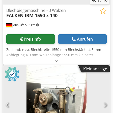
1
/
10
Blechbiegemaschine - 3 Walzen
FALKEN
IRM 1550 x 140
Ahaus
592 km
Preisinfo
Anrufen
Zustand:
neu
, Blechbreite 1550 mm Blechstärke 4.5 mm
Anbiegung 4.0 mm Walzenlänge 1550 mm kleinster
Durchmesser ca. 190 mm Walzendurchmesser - oben 140
mm Biegegeschwindigkeit 3.0 m/min Motorleistung 2.2 kW
Kleinanzeige
Gewicht 1420 kg Abmessung L-B-H 2700 x 750 x 1000 mm
Ausstattung: - robuste elekro-mechanische
Rundbiegemaschine - 2x Zentralwalzen über Elektromotor
angetrieben (Ober- & Unterwalze) Dwsdpfx Aezkbn Ienyea
- Oberwalze manuell ausschwenkbar, mit Klapplager -
inklusive Konischbiegeeinrichtung - freibewegliches
Bedienpult - Unterwalze manuell zustellbar, per Handrad -
asymmetrische Walzenanordnung - selbstbremsender