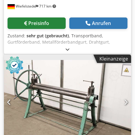
Wiefelstede
717 km
Preisinfo
Anrufen
Zustand:
sehr gut (gebraucht)
, Transportband,
Gurtförderband, Metallförderbandgurt, Drahtgurt,
Gliedergurt, Runddraht-Gliedergurt, Drahtösengliedergurt,
Drahtösen-Gliedergurt -Hersteller: Costacurta,
Kleinanzeige
Förderbandgurt Runddraht-Gliedergurt Edelstahl 3 Rollen
-Typ: VICO FLEX -Breite: 1065 mm Djdpfxsx Ew Ivs Anyowa -
Länge: 25 m / 16,62 m / 25,14 m, Gewicht 370 kg / 246 kg /
372 kg -Höhe: 15 mm -Abgabe/Preis: komplett -
Transportabmessung: 2350/1265/H940 mm -Gewicht ges:
1100 kg