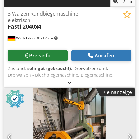
1
/
15
3-Walzen Rundbiegemaschine
elektrisch
Fasti
2040x4
Wiefelstede
717 km
Preisinfo
Anrufen
Zustand:
sehr gut (gebraucht)
, Dreiwalzenrund,
Dreiwalzen - Blechbiegemaschine, Biegemaschine,
Blechrundbiegemaschine, 3-Walzen Rundbiegemaschine,
Profilbiegemaschine, Dreiwalzen-Blecheinrollmaschine,
Kleinanzeige
Manuelle Rundbiegemaschine -Rundbiegemaschine: 3-
Walzen Rundbiegemaschine, elektrisch angetrieben -
Biegeverstellung: elektrisch -max. Blechbreite: 2040 mm -
max. Blechstärke: 4 mm -Walzendurchmesser: 150 mm
Dodpfx Ajywzlpenyjwa -Abmessungen: 1080/2880/H1370
mm -Gewicht: 1770 kg