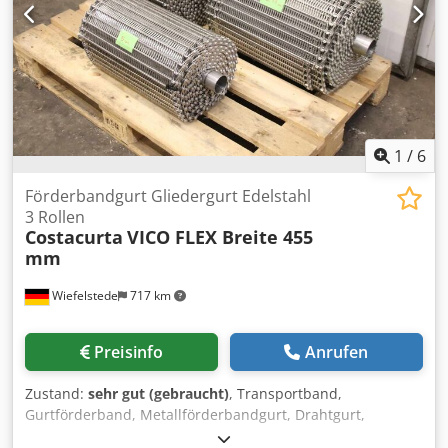
1
/
6
Förderbandgurt Gliedergurt Edelstahl
3 Rollen
Costacurta
VICO FLEX Breite 455
mm
Wiefelstede
717 km
Preisinfo
Anrufen
Zustand:
sehr gut (gebraucht)
, Transportband,
Gurtförderband, Metallförderbandgurt, Drahtgurt,
Gliedergurt, Runddraht-Gliedergurt, Drahtösengliedergurt,