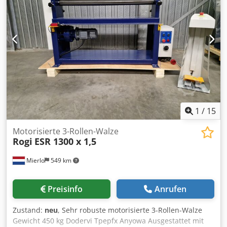
1
/
15
Motorisierte 3-Rollen-Walze
Rogi
ESR 1300 x 1,5
Mierlo
549 km
Preisinfo
Anrufen
Zustand:
neu
, Sehr robuste motorisierte 3-Rollen-Walze
Gewicht 450 kg Dodervi Tpepfx Anyowa Ausgestattet mit