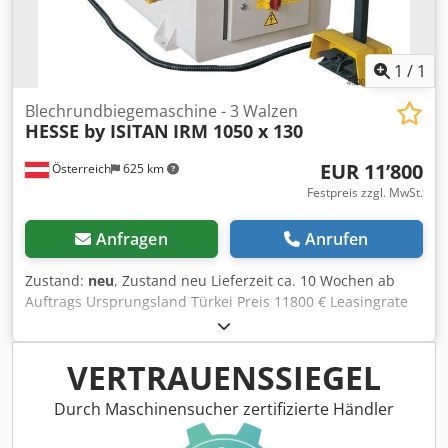
1
/
1
Blechrundbiegemaschine - 3 Walzen
HESSE by ISITAN
IRM 1050 x 130
EUR 11’800
Österreich
625 km
Festpreis zzgl. MwSt.
Anfragen
Anrufen
Zustand:
neu
, Zustand neu Lieferzeit ca. 10 Wochen ab
Auftrags Ursprungsland Türkei Preis 11800 € Leasingrate
226.56 € Biegelänge 1050 mm Max. Biegekapazität -
Baustahl 5 mm Oberwalzendurchmesser 130 mm
Dodpeynngtofx Anyowa Rollgeschwindigkeit 3,5 m/min
VERTRAUENSSIEGEL
Motorleistung 2.2 kW Länge 2200 mm Breite 750 mm Höhe
1000 mm Gewicht 1200 kg 3 Walzen Asymetrische
Durch Maschinensucher zertifizierte Händler
Walzenanordnung - mit Vorbiegung 2 angetriebene