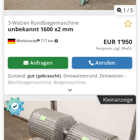
1
/
5
3-Walzen Rundbiegemaschine
unbekannt
1600 x2 mm
EUR 1’950
Wiefelstede
717 km
Festpreis zzgl. MwSt.
Anfragen
Anrufen
Zustand:
gut (gebraucht)
, Dreiwalzenrund, Dreiwalzen -
Blechbiegemaschine, Biegemaschine,
Blechrundbiegemaschine, 3-Walzen Rundbiegemaschine,
Profilbiegemaschine, Dreiwalzen-Blecheinrollmaschine,
Kleinanzeige
Manuelle Rundbiegemaschine -Rundbiegemaschine: 3-
Walzen Rundbiegemaschine, handbetrieben Dsdex Ir
Dwopfx Anyswa -max. Blechbreite: 1600 mm -max.
Blechstärke: 2 mm -Walzendurchmesser: 90 mm -
Abmessungen: 2000/1125/H1370 mm -Gewicht: 405 kg