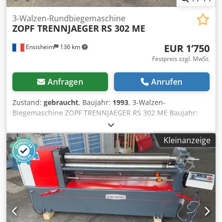
3-Walzen-Rundbiegemaschine
ZOPF TRENNJAEGER
RS 302 ME
EUR 1’750
Ensisheim
136 km
Festpreis zzgl. MwSt.
Anfragen
Anrufen
Zustand:
gebraucht
, Baujahr:
1993
, 3-Walzen-
Biegemaschine ZOPF TRENNJAEGER RS 302 ME Baujahr:
1993 Kapazität: 1/4'' bis 1 1/2'' – Ø 10 mm bis Ø 60 mm
Dwodpjzku Ibjfx Anyea Rechteckrohr: 50 x 30 x 3
Kleinanzeige
Quadratrohr: 40 x 40 x 3 (siehe Beschreibung auf dem
Foto) Lieferumfang: 1 Satz Walzen 1'' - 6/4'' - 1 1/4'' +
diverse (siehe Fotos) Spannung: 380 V Abmessungen (L x B
x H): 1000 x 1000 x 1600 mm Gewicht: ca. 200 kg