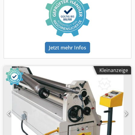
Walzen mittels Bremsmotor manuelle
Seitenwalzenzustellung Ausschwenkbare Oberwalze nach
vorne Vorwärts/Rückwärtslauf Konischrunden durch
Schrägstellung der Hinterwalze Bewegliches Bedienpult
Betriebsanleitung in DEUTSCH oder ENGLISCH OPTIONEN
(PREISE AUF ANFRAGE): gehärtete Walzen motorische
Seitenwalzenzustellung Digitalanzeige für die
Seitenwalzenposition
Jetzt mehr Infos
Kleinanzeige