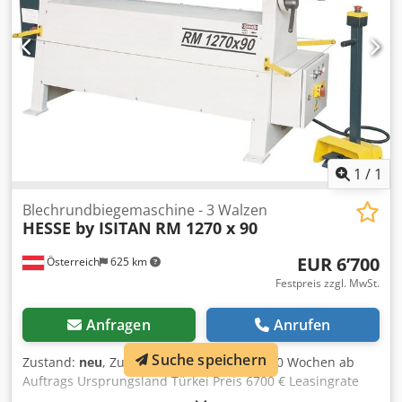
Seitenwalzenzustellung Ausschwenkbare Oberwalze nach
vorne Vorwärts/Rückwärtslauf Konischrunden durch
Schrägstellung der Hinterwalze Bewegliches Bedienpult
Betriebsanleitung in DEUTSCH oder ENGLISCH OPTIONEN
(PREISE AUF ANFRAGE): Dwsdpfx Aneynm Dwjyoa gehärtete
Walzen motorische Seitenwalzenzustellung Digitalanzeige
für die Seitenwalzenposition
1
/
1
Blechrundbiegemaschine - 3 Walzen
HESSE by ISITAN
RM 1270 x 90
EUR 6’700
Österreich
625 km
Festpreis zzgl. MwSt.
Anfragen
Anrufen
Suche speichern
Zustand:
neu
, Zustand neu Lieferzeit ca. 10 Wochen ab
Auftrags Ursprungsland Türkei Preis 6700 € Leasingrate
129.31 € Biegelänge 1270 mm Max. Biegekapazität -