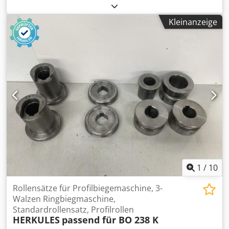
gehärteten Walzen Die Härte beträgt HRC 28-32 Max.
Blechdicke ----- 1,5 mm Max. Arbeitsbreite ----- 1300 mm
Kleinanzeige
Walzendurchmesser ----- 75 mm Motorleistung ----- 1,5 kW
Walzgeschwindigkeit ----- 6 m/min INKLUSIVE Fußschalter
mit Notstopp
1
/
10
Rollensätze für Profilbiegemaschine, 3-
Walzen Ringbiegmaschine,
Standardrollensatz, Profilrollen
HERKULES
passend für BO 238 K