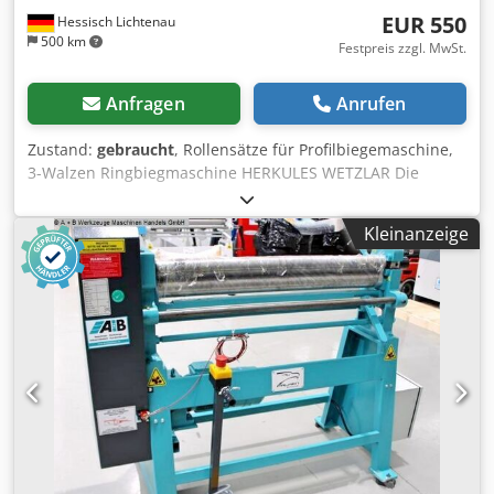
EUR 550
Hessisch Lichtenau
500 km
Festpreis zzgl. MwSt.
Anfragen
Anrufen
Zustand:
gebraucht
, Rollensätze für Profilbiegemaschine,
3-Walzen Ringbiegmaschine HERKULES WETZLAR Die
Walzen passen auf eine Profilbiegemaschine HERKULES
WETZLAR Typ BO 238 N Wellendurchmesser: 60 mm mit 18
Kleinanzeige
mm Keilnut Dwsdpfxeglaq Is Anysa 2 Stück Rollen
Walzensatz Nr.1 Rollendurchmesser 110 mm,
Walzenbreite = 180 mm 2 Stück Rollen Walzensatz Nr.2
Rollendurchmesser 160 mm, Walzenbreite = 40 mm 3
Stück Rollen Walzensatz Nr.3 Rollendurchmesser 150 mm,
für Rohrdurchmesser Ø 33 mm, Walzenbreite 87 / 115 mm
- Rollensatz Nr. 3 mit Adapterring von Ø 93 auf Ø 60 mm
ohne Keilnut Die Maschine hatte 2 angetriebene Walzen
Gewicht aller Walzen 57 kg guter Zustand