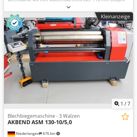
Ajzh N Uwenyewa Gesamtleistungsbedarf 2,2 kw
Kleinanzeige
1
/
7
Blechbiegemaschine - 3 Walzen
AKBEND
ASM 130-10/5,0
Niederlangen
676 km