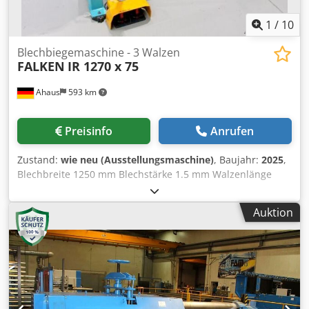
1
/
10
Blechbiegemaschine - 3 Walzen
FALKEN
IR 1270 x 75
Ahaus
593 km
Preisinfo
Anrufen
Zustand:
wie neu (Ausstellungsmaschine)
, Baujahr:
2025
,
Blechbreite 1250 mm Blechstärke 1.5 mm Walzenlänge
1270 mm Walzendurchmesser - oben 75.0 mm
Motorleistung 1.5 kW Gewicht 400 kg Abmessung L-B-H
Auktion
1730 x 700 x 1160 mm Ausstellungsmaschine - wie NEU
Dwodpfx Aoxaafdsnyea noch nicht in Gebrauch gewesen
(!!) Sonderpreis auf Anfrage Ausstattung: - elektro-
motorische 3-Walzen Rundbiegemaschine - asymetrische
Walzenanordnung - 2x angetriebene Walzen mittels
Bremsmotor - manuelles Klapplager zur schnellen
Entnahme des Werkstückes - Drahteinlegerillen bei Unter