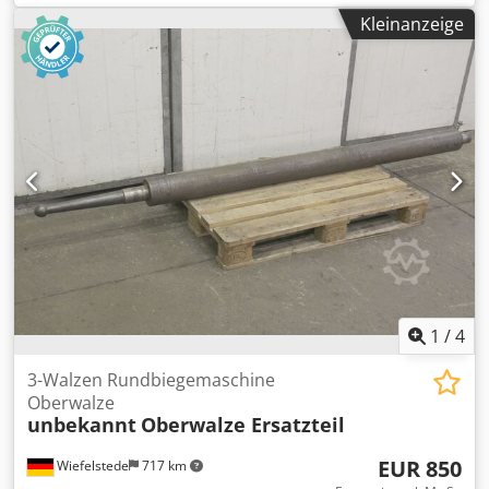
Drahtösen-Gliedergurt -Hersteller: Costacurta,
Kleinanzeige
Förderbandgurt Runddraht-Gliedergurt Edelstahl 3 Rollen
-Typ: VICO FLEX -Breite: 455 mm -Länge: 5 m / 8,930 m /
12,860 m -Höhe: 10 mm -Abgabe/Preis: komplett -
Transportabmessung: 1200/800/H420 mm Dwjdpfx Anox
Ew Amsyja -Gewicht ges: 150 kg
1
/
4
3-Walzen Rundbiegemaschine
Oberwalze
unbekannt
Oberwalze Ersatzteil
EUR 850
Wiefelstede
717 km