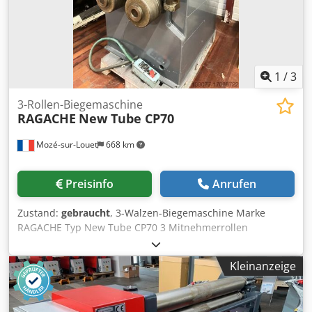
Hauptmotor - Sicherheitseinrichtung (Sicherheitsleine mit
Schaltereinheit) - CE-Zeichen/Konformitätserklärung
Sonderausstattung im Preis enthalten: - gehärtete Walzen
- motorische Seitenwalzenverstellung - digitale
Positionsanzeige für motorisch verstellbare Seitenwalze
1
/
3
3-Rollen-Biegemaschine
RAGACHE
New Tube CP70
Mozé-sur-Louet
668 km
Preisinfo
Anrufen
Zustand:
gebraucht
, 3-Walzen-Biegemaschine Marke
RAGACHE Typ New Tube CP70 3 Mitnehmerrollen
Durchmesser 232 mm Kapazität Rechteck Standardstahl
60.0 mm Kapazität rund Standardstahl 40.0 mm Kapazität
Kleinanzeige
L Standardstahl 70.0 mm Kapazität U Standardstahl 120.0
mm Dwjdpfx Anouluhweysa Kapazität T Standardstahl 60.0
mm Kapazität I Standardstahl 120.0 mm