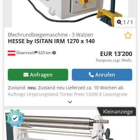
1
/
1
Blechrundbiegemaschine - 3 Walzen
HESSE by ISITAN
IRM 1270 x 140
EUR 13’200
Österreich
625 km
Festpreis zzgl. MwSt.
Anfragen
Anrufen
Zustand:
neu
, Zustand neu Lieferzeit ca. 10 Wochen ab
Auftrags Ursprungsland Türkei Preis 13200 € Leasingrate
253.44 € Biegelänge 1270 mm Max. Biegekapazität -
Baustahl 5 mm Oberwalzendurchmesser 140 mm
Kleinanzeige
Rollgeschwindigkeit 3,5 m/min Motorleistung 2.2 kW Länge
2470 mm Breite 750 mm Höhe 1000 mm Gewicht 1350 kg 3
Walzen Asymetrische Walzenanordnung - mit Vorbiegung
2 angetriebene Walzen mittels Bremsmotor manuelle