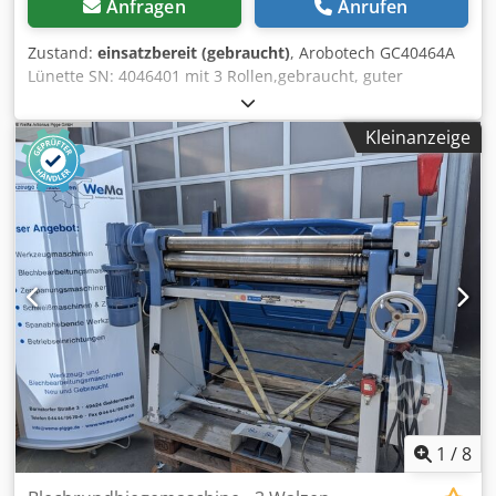
Anfragen
Anrufen
Zustand:
einsatzbereit (gebraucht)
, Arobotech GC40464A
Lünette SN: 4046401 mit 3 Rollen,gebraucht, guter
Erhaltungszustand, 100% funktionsfähig, Lieferumfang
gem. Fotos ACHTUNG: Kosten für Verpackung und Versand
Kleinanzeige
bitte separat anfragen! ATTENTION: Please enquire for
charges for packing and transport separately! Dsdpfet D
Slwjx Anyewa
1
/
8