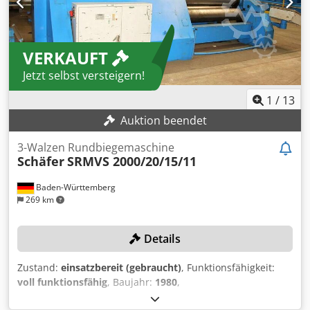
und Hinterwalzen - Doppelfußschalter für R/L Lauf inkl.
NOT Aus Taster - Hinterwalzenzustellung mit Rasterhebel -
elektrische Sicherheitseinrichtung
VERKAUFT
Jetzt selbst versteigern!
1
/
13
Auktion beendet
3-Walzen Rundbiegemaschine
Schäfer
SRMVS 2000/20/15/11
Baden-Württemberg
269 km
Details
Zustand:
einsatzbereit (gebraucht)
, Funktionsfähigkeit:
voll funktionsfähig
, Baujahr:
1980
,
Maschinen-/Fahrzeugnummer:
4350
,