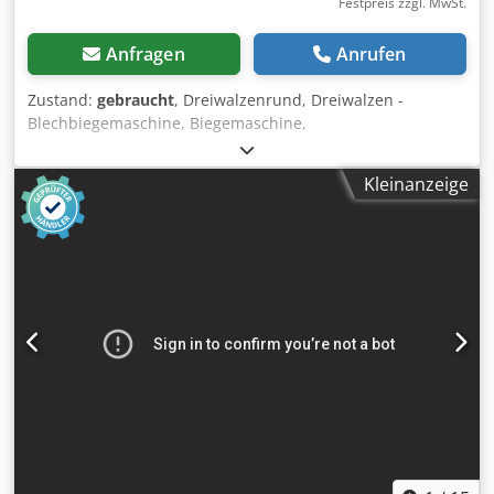
Festpreis zzgl. MwSt.
Anfragen
Anrufen
Zustand:
gebraucht
, Dreiwalzenrund, Dreiwalzen -
Blechbiegemaschine, Biegemaschine,
Blechrundbiegemaschine, 3-Walzen Rundbiegemaschine,
Profilbiegemaschine, Dreiwalzen-Blecheinrollmaschine -
Kleinanzeige
Ersatzteil Oberwalze -Zeichnung bei den Bildern -max.
Blechbreite: 2060 mm -max. Blechstärke: mm Dodpfxscx T
E Rs Anyowa -Walzendurchmesser: 141 mm -Lagerung
Durchmesser: 75 mm -Transport Abmessungen:
2690/141/H141 mm -Gewicht: 290 kg