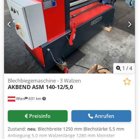
1
/
4
Blechbiegemaschine - 3 Walzen
AKBEND
ASM 140-12/5,0
Wien
631 km
Preisinfo
Anrufen
Zustand:
neu
, Blechbreite 1250 mm Blechstärke 5,5 mm
Anbiegung 5,0 mm Walzenlänge 1280 mm kleinster