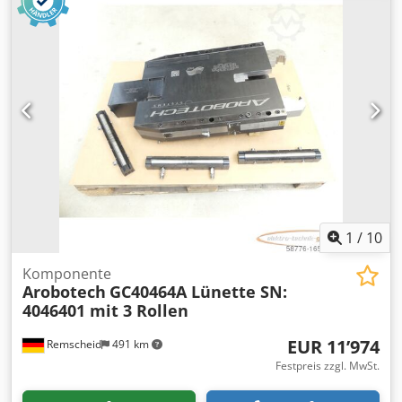
Unterwalze: 0-150mm/min. Verstellung Seitenwalze: 0-
150mm/min. Obersupport: yes Leistung: 12kW Länge:
3000mm Breite: 1500mm Dedpfx Ajwtpgtsnyowa Höhe:
1600mm Gewicht: 5200kg
1
/
10
Komponente
Arobotech
GC40464A Lünette SN:
4046401 mit 3 Rollen
EUR 11’974
Remscheid
491 km
Festpreis zzgl. MwSt.