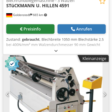
Blechrundbiegemaschine - 3 Walzen
STüCKMANN U. HILLEN
4591
Goldenstedt
665 km
Preisinfo
Anrufen
Zustand:
gebraucht
, Blechbreite 1050 mm Blechstärke 2,5
bei 400N/mm² mm Walzendurchmesser 90 mm Gewicht
ca. 490 kg Motorische Dreiwalzen Rundbiegemaschine in
asymmetrischer Anordnung. Oberwalze nach vorn
Kleinanzeige
ausschwenkbar Biegewalzenzustellung mit Handrad zum
konisch Biegen geeignet Not-Aus Leine Maschine kommt
aus einer Ausbildungswerkstatt und ist in einem sehr
guten Zustand Djdozfayfopfx Anyewa