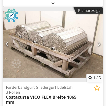
Durchmesser 210 mm Walzendurchmesser - oben 140 mm
Gewicht 1365 kg Abmessung L-B-H 2.020 x 900 x 1.200 mm
Kleinanzeige
Standardausstattung: - Zentralwalzen über Elektromotor,
Umlaufuntersetzungsgetriebe und Zahnradantrieb
angetrieben - Seitlich ausschwenkbare Oberwalze -
Hauptmotor mit Bremsvorrichtung -
Konischbiegeeinrichtung Dwodpfx Anjyvvpyoyoa - Mobiles
Steuerpult und Fußpedal - CE-
Zeichen/Konformitätserklärung Sonderausstattung: -
motorische Hinterwalzenverstellung - Digitalanzeige für
Hinterwalze - induktionsgehärtete Walzen
1
/
5
Förderbandgurt Gliedergurt Edelstahl
3 Rollen
Costacurta
VICO FLEX Breite 1065
mm