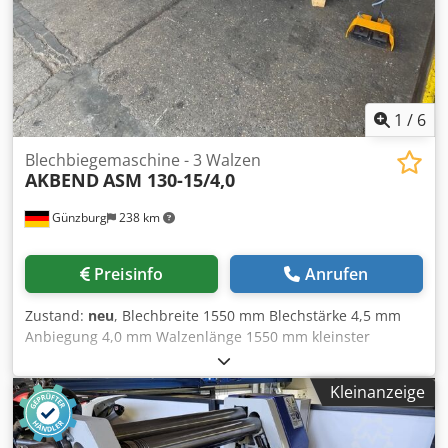
1
/
6
Blechbiegemaschine - 3 Walzen
AKBEND
ASM 130-15/4,0
Günzburg
238 km
Preisinfo
Anrufen
Zustand:
neu
, Blechbreite 1550 mm Blechstärke 4,5 mm
Anbiegung 4,0 mm Walzenlänge 1550 mm kleinster
Durchmesser 190 mm Walzendurchmesser - oben 130 mm
Gewicht 1265 kg Abmessungen 2670x1110x1050 mm
Kleinanzeige
Ausstattung: - Zentralwalzen über Elektromotor,
Umlaufuntersetzungsgetriebe und Zahnradantrieb
angetrieben - Seitlich ausschwenkbare Oberwalze -