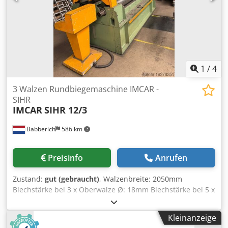
1
/
4
3 Walzen Rundbiegemaschine IMCAR -
SIHR
IMCAR
SIHR 12/3
Babberich
586 km
Preisinfo
Anrufen
Zustand:
gut (gebraucht)
, Walzenbreite: 2050mm
Blechstärke bei 3 x Oberwalze Ø: 18mm Blechstärke bei 5 x
Oberwalze Ø: 21mm Blechstärke bei Anbiegung: 12mm
Oberwalze Ø: 280mm Seitenwalze Ø: 260mm Anzahl
Kleinanzeige
Rollen: 3 Biegegeschwindigkeit: 0-5 Verstellung