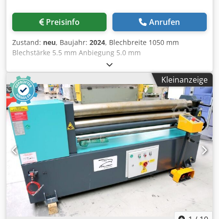
Preisinfo
Anrufen
Zustand:
neu
, Baujahr:
2024
, Blechbreite 1050 mm
Blechstärke 5.5 mm Anbiegung 5.0 mm
Walzendurchmesser 130 / 195 mm Gesamtleistungsbedarf
2.2 kW Maschinengewicht ca. 1050 kg Raumbedarf ca.
Kleinanzeige
2150 x 900 x 1200 mm Ausstattung: - 2 Zentralwalzen über
Elektromotor angetrieben Dsdpsq Sz Ahjfx Anyowa -
Oberwange ausschwenkbar - Konischbiegeeinrichtung -
sep. Bedienpult - selbstbremsender Hauptmotor - CE-
Zeichen/Konformitätserklärung Sonderausstattung im
Preis enthalten: - gehärtete Walzen - motorische
Hinterwalzenverstellung - Digitalanzeige