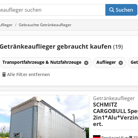
Suchen
uflieger
Gebrauchte Getränkeauflieger
Getränkeauflieger gebraucht kaufen
(19)
Transportfahrzeuge & Nutzfahrzeuge
Auflieger
Get
Alle Filter entfernen
Getränkeauflieger
SCHMITZ
CARGOBULL
Spe
2in1*Alu*Verzin
ert.
Bernkastel-Kues
35