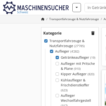
Schweiz
Transportfahrzeuge & Nutzfahrzeuge
A
Kategorie
Transportfahrzeuge &
Nutzfahrzeuge
(27’785)
Auflieger
(4’282)
Getränkeauflieger
(19)
Auflieger mit Pritsche
& Plane
(910)
Kipper Auflieger
(820)
Kühlauflieger &
Frischdienstkoffer
(623)
Auflieger
Wechselfahrgestell
(317)