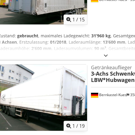
1
/
15
Zustand:
gebraucht
, maximales Ladegewicht:
31’960 kg
, Gesamtge
3 Achsen
, Erstzulassung:
01/2018
, Laderaumlänge:
13’600 mm
, La
Laderaumhöhe:
2’600 mm
, Laderaumvolumen:
90 m³
, Gesamtbreit
Baujahr:
2018
, Ausstattung:
ABS
, * Schmitz SpeedCurtain 2in1 * Getr
Ladegutsicherung * Alu Felgen * Chassis verzinkt * Portaltüren * Ed
Getränkeauflieger
Dz Eepfx Ai Sef * Scheibenbremsen
3-Achs Schwenk
LBW*Hubwagen 
Bernkastel-Kues
35
1
/
19