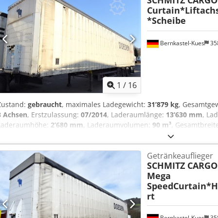
SCHMITZ CARGO
Oversider/Schwenkwand * Lenkachse * LBW Dautel, 2.500 kg * Dai
Curtain*Liftach
WABCO SmartBoard * Rückfahrkamera * Luftfederung mit Hebe-/S
*Scheibe
LxBxH = 13.620 x 2.450 x 2.100 mm * Leergewicht: ca. 9.330 kg * Re
Zwischenverkauf vorbehalten.
Bernkastel-Kues
35
1
/
16
Zustand:
gebraucht
, maximales Ladegewicht:
31’879 kg
, Gesamtge
3 Achsen
, Erstzulassung:
07/2014
, Laderaumlänge:
13’630 mm
, La
Laderaumhöhe:
2’680 mm
, Laderaumvolumen:
90 m³
, Gesamtbreit
Baujahr:
2014
, Ausstattung:
ABS
, * Dekra zertifiziert nach VDI 270
Getränkezertifikat * Fassbierzertifikat * 4 Reihen Ladegutsicherung 
Getränkeauflieger
verzinkt * Liftachse * Scheibenbremse * vollluftgefedert Cedpeq Hf I
SCHMITZ CARGO
R 22.5 * Portaltüren hinten
Mega
SpeedCurtain*H
rt
Bernkastel-Kues
35