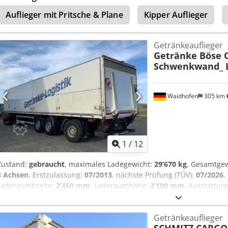
2.Achse : 385 / 65 R 22,5 30% luftgefedert 3.Achse : 385 / 65 R 22,5 3
Auflieger mit Pritsche & Plane
Kipper Auflieger
19 % MwSt Für weitere Fragen können Sie uns unter folgenden Ru
Nulmex Ai Sof Wir sprechen: Deutsch, English, français, polski, und
Zwischenverkauf vorbehalten.
Getränkeauflieger
Getränke Böse O
Schwenkwand_ 
Waidhofen
305 km
1
/
12
Zustand:
gebraucht
, maximales Ladegewicht:
29’670 kg
, Gesamtge
3 Achsen
, Erstzulassung:
07/2013
, nächste Prüfung (TÜV):
07/2026
,
Laderaumbreite:
2’450 mm
, Laderaumhöhe:
2’100 mm
, Ausstattun
und Spam-E-Mails können E-Mail-Anfragen nur noch unter ANG
bearbeitet werden! E-Mail-Anfragen OHNE Telefonnummer können w
Getränkeauflieger
bitten um Ihr Verständnis! Codjzd Nfzspfx Ai Sjrf Für Telefonanfr