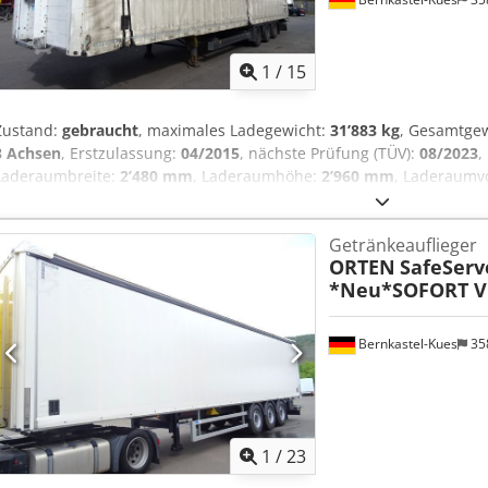
1
/
15
Zustand:
gebraucht
, maximales Ladegewicht:
31’883 kg
, Gesamtge
3 Achsen
, Erstzulassung:
04/2015
, nächste Prüfung (TÜV):
08/2023
,
Laderaumbreite:
2’480 mm
, Laderaumhöhe:
2’960 mm
, Laderaum
mm
, Gesamthöhe:
3’950 mm
, Baujahr:
2015
, Ausstattung:
ABS
, * 
Zertifiziert nach VDI2700 ff und DIN EN 12642 Code XL * Getränkezer
Getränkeauflieger
4 Reihen Ladegutsicherung * 30x Ladegutsicherung * Portaltüren hin
ORTEN
SafeServ
Scheibenbremsen * ABS Credpfx Ajk Aufboi Sjf
*Neu*SOFORT V
Bernkastel-Kues
35
1
/
23