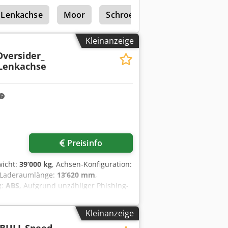
0% luftgefedert ----Preis: 7.900,- EUR +
Lenkachse
Moor
Schroeder
fnummern erreichen: * Crsdpfey
 ????? Schreibfehler, Irrtümer und
Kleinanzeige
versider_
Lenkachse
Preisinfo
wicht:
39’000 kg
, Achsen-Konfiguration:
 Laderaumlänge:
13’620 mm
,
g:
ABS
, Aufgrund unzähliger Phishing-
ABE IHRER GÜLTIGEN TELEFONNUMMER
ir leider NICHT bearbeiten! Wir
Kleinanzeige
agen und WhatsApp bitte * Böse