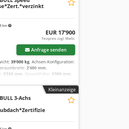
BULL
Speed
mler-Achsen mit Scheibenbremse *
se*Zert.*verzinkt
enkeinrichtung * Laderauminnenmaße
ifen 385/65 R22,5 Irrtum und
8 km
EUR 17’900
Festpreis zzgl. MwSt.
Anfrage senden
wicht:
39’000 kg
, Achsen-Konfiguration:
deraumbreite:
2’480 mm
,
e:
2’550 mm
, Gesamthöhe:
3’900 mm
,
0 ff und DIN EN 12642 Code XL *
* 25 Paar Zurrringe * Fahrgestell
Kleinanzeige
 Isfx Ai Ssrf * ABS * Bereifung 385/65
BULL
3-Achs
ubdach*Zertifizie
8 km