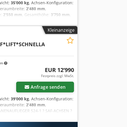
wicht:
35’000 kg
, Achsen-Konfiguration:
deraumbreite:
2’480 mm
,
e:
2’550 mm
, Gesamthöhe:
3’750 mm
,
ers * Laderaummaße 13.350 x 2.480 x
ng * Dekra zertifiziert * Trideck
Kleinanzeige
heibenbremsen * luftgefedert *
F*LIFT*SCHNELLA
km
EUR 12’990
Festpreis zzgl. MwSt.
Anfrage senden
wicht:
39’000 kg
, Achsen-Konfiguration:
deraumbreite:
2’480 mm
,
ANENAUFLIEGER S24-1 ? SAF-ACHSEN ?
SCHES FAHRZEUG ? AUS 1. HAND ?
ENAUFLIEGER ? TYP S24-1 ? GEEIGNET