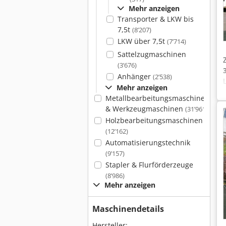
Mehr anzeigen
Transporter & LKW bis
7,5t
(8’207)
LKW über 7,5t
(7’714)
Sattelzugmaschinen
(3’676)
Anhänger
(2’538)
Mehr anzeigen
Metallbearbeitungsmaschinen
& Werkzeugmaschinen
(31’961)
Holzbearbeitungsmaschinen
(12’162)
Automatisierungstechnik
(9’157)
Stapler & Flurförderzeuge
(8’986)
Mehr anzeigen
Maschinendetails
Hersteller: