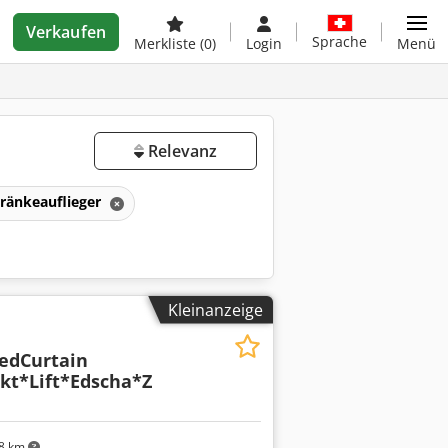
Verkaufen
Sprache
Merkliste
(0)
Login
Menü
Relevanz
ränkeauflieger
Kleinanzeige
edCurtain
kt*Lift*Edscha*Z
8 km