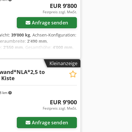
EUR 9’800
Festpreis zzgl. MwSt.
Anfrage senden
wicht:
39’000 kg
, Achsen-Konfiguration:
deraumbreite:
2’490 mm
,
e:
2’550 mm
, Gesamthöhe:
4’000 mm
,
änkezertifikat * zertifizierte
scha * Liftachse * luftgefedert Crjdezn
Kleinanzeige
wand*NLA*2,5 to
Kiste
8 km
EUR 9’900
Festpreis zzgl. MwSt.
Anfrage senden