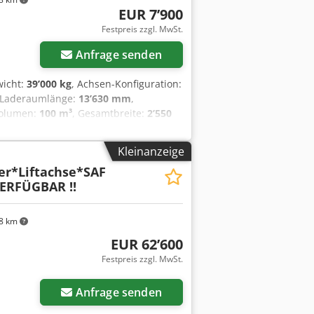
EUR 7’900
Festpreis zzgl. MwSt.
Anfrage senden
wicht:
39’000 kg
, Achsen-Konfiguration:
 Laderaumlänge:
13’630 mm
,
volumen:
100 m³
, Gesamtbreite:
2’550
Schmitz SpeedCurtain beidseitig *
tifikat * Fassbierzertifikat * Hubdach *
Kleinanzeige
ten * vollluftgefedert *
er*Liftachse*SAF
ERFÜGBAR !!
8 km
EUR 62’600
Festpreis zzgl. MwSt.
Anfrage senden