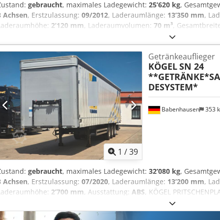
Zustand:
gebraucht
, maximales Ladegewicht:
25’620 kg
, Gesamtge
3 Achsen
, Erstzulassung:
09/2012
, Laderaumlänge:
13’350 mm
, La
Laderaumhöhe:
2’120 mm
, Laderaumvolumen:
70 m³
, Gesamtbreit
Baujahr:
2012
, Ausstattung:
ABS
, * Schwenkwandaufbau System Ew
2.120 mm * 2.500 kg Dautel Ladebordwand * 4 Reihen Ladegutsicheru
Getränkeauflieger
Lenkung * Hubwagen Kiste * MB Achsen Crsdpfx Aiszlvzrs Ssf * Sc
KÖGEL
SN 24
Zurrringe im Außenrahmen
**GETRÄNKE*SA
DESYSTEM*
Babenhausen
353 
1
/
39
Zustand:
gebraucht
, maximales Ladegewicht:
32’080 kg
, Gesamtge
3 Achsen
, Erstzulassung:
07/2020
, Laderaumlänge:
13’200 mm
, La
Laderaumhöhe:
2’700 mm
, Ausstattung:
ABS
, KÖGEL PRITSCHENPL
LIFTACHSE ? SCHNELLADESYSTEM ? ----FAHRZEUG-HISTORIE ? DEUT
SOFORT EINSATZBEREIT FAHRZEUG-AUSSTATTUNG ? PRITSCHENPLAN