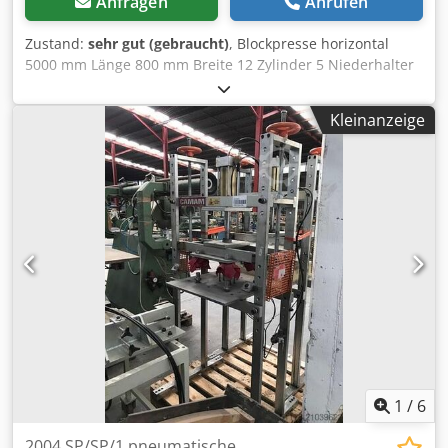
Anfragen
Anrufen
Zustand:
sehr gut (gebraucht)
, Blockpresse horizontal
5000 mm Länge 800 mm Breite 12 Zylinder 5 Niederhalter
Csdpsl D T D Esfx Afporf
Kleinanzeige
1
/
6
2004 SP/SP/1 pneumatische