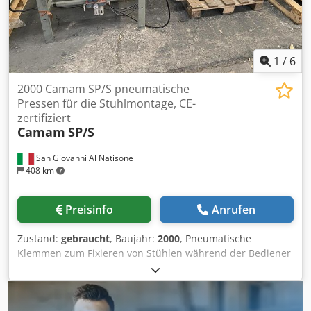
1
/
6
2000 Camam SP/S pneumatische
Pressen für die Stuhlmontage, CE-
zertifiziert
Camam
SP/S
San Giovanni Al Natisone
408 km
Preisinfo
Anrufen
Zustand:
gebraucht
, Baujahr:
2000
, Pneumatische
Klemmen zum Fixieren von Stühlen während der Bediener
Arbeiten ausführt, z. B. mit einem Schrauber oder
ähnlichem. Arbeitsmaße: 50x60 cm. Crodpfx Afeydb Hxjpsf