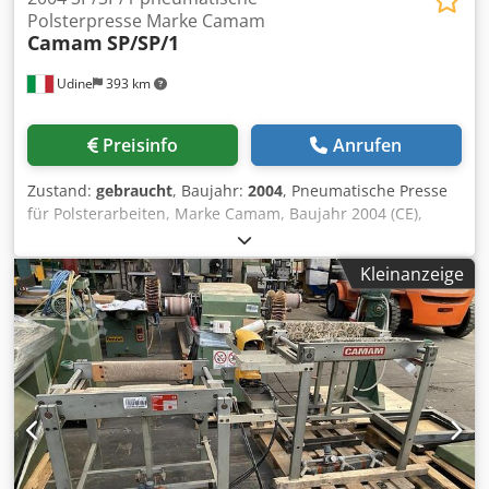
Polsterpresse Marke Camam
Camam
SP/SP/1
Udine
393 km
Preisinfo
Anrufen
Zustand:
gebraucht
, Baujahr:
2004
, Pneumatische Presse
für Polsterarbeiten, Marke Camam, Baujahr 2004 (CE),
gebraucht. Abmessungen und Gewicht: 90*60*H 200 cm.
Gewicht: 200 kg (1 Stück). Crsdpfjyccuhex Afpjf
Kleinanzeige