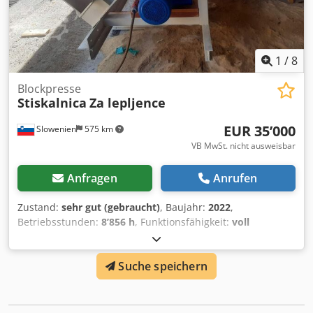
1
/
8
Blockpresse
Stiskalnica
Za lepljence
EUR 35’000
Slowenien
575 km
VB MwSt. nicht ausweisbar
Anfragen
Anrufen
Zustand:
sehr gut (gebraucht)
, Baujahr:
2022
,
Betriebsstunden:
8’856 h
, Funktionsfähigkeit:
voll
funktionsfähig
, Arbeitslänge:
12’000 mm
, Stiskalnica
Obnovljena 12m dolžine Vse brezhibo Cjdpjxfg Sbofx Afpjrf
Suche speichern
V delujocem stanju. Nahaja se na sedežu podjetja.