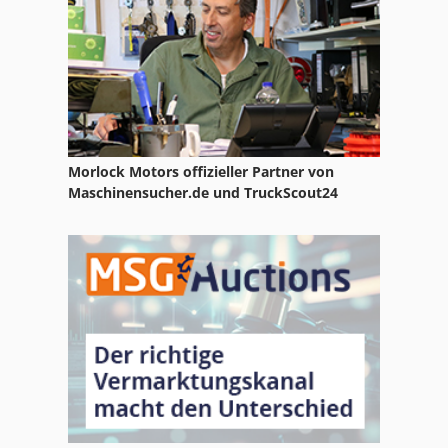
Papier Und Stoffpresse
Presse
Presse Hydraulisch
Reinluftentstauber Und Brikettierpresse
Morlock Motors offizieller Partner von
St Drucksysteme
Maschinensucher.de und TruckScout24
Stock
Tisch Presse
Tur 560
Werkstatt Presse