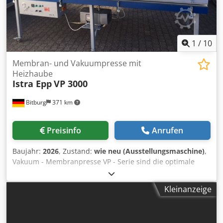
Heizsystemtemperatur: Max. 60 Grad C Heizsystem: KW 4,5
Pumpenleistung: KW 0,75 Vakuumpumpenförderleistung:
25 m3/h Kautschuk-Membrane Abmessungen außen: 3100
x 1650 x 1600 mm Gewicht: 450 kg Standort: Ab Lager
1
/
10
54634 Bitburg - frei verladen -
Membran- und Vakuumpresse mit
Heizhaube
Istra Epp
VP 3000
Bitburg
371 km
Preisinfo
Anrufen
Baujahr:
2026
, Zustand:
wie neu (Ausstellungsmaschine)
,
Vakuum - Membranpresse VP - Serie sind die optimale
Lösung für die Holzbearbeitung. VP 3000 ist mit der
Heiztechnik ausgestattet, was die Trocknungszeit des
Kleinanzeige
Klebers verkürzt, damit die Leistungsfähigkeit höher wird.
Einsatzmöglichkeiten: Furnieren / Formverleimen /
Ummanteln.... Beschichtung von verschiedenen Profilen