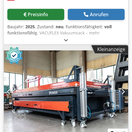
Besonders interessant für Betriebe, die flexibel
produzieren und gleichzeitig wertvollen Werkstattplatz
Preisinfo
Anrufen
effizient nutzen möchten. COLUMBUS entwickelt seit fast
50 Jahren professionelle Vakuumtechnik für
Baujahr:
2025
, Zustand:
neu
, Funktionsfähigkeit:
voll
holzverarbeitende Betriebe. Besichtigung und persönliche
funktionsfähig
, VACUFLEX Vakuumsack – mehr
Beratung gerne nach Vereinbarung.
Möglichkeiten ohne große Investition Sie möchten
Furnierarbeiten oder Formverleimungen umsetzen – aber
Kleinanzeige
ohne große Investition in eine Presse? Dann ist dieser
VacuFlex Vakuumsack genau die richtige Lösung. Damit
können Sie: - einfach Schichten verleimen und
(form)furnieren - flexibel und effizient arbeiten - neue
Aufträge annehmen - auch Einzelstücke wirtschaftlich
fertigen Das bedeutet für Sie: Mehr Möglichkeiten im
Betrieb – ohne zusätzlichen Platzbedarf und ohne hohe
Fixkosten. Zustand: sofort einsatzbereit Besonders
interessant für: - kleinere Betriebe Dedezqtm Aepfx Akvjwa
- Einstieg in die Vakuumtechnik - Ergänzung zur
bestehenden Ausstattung