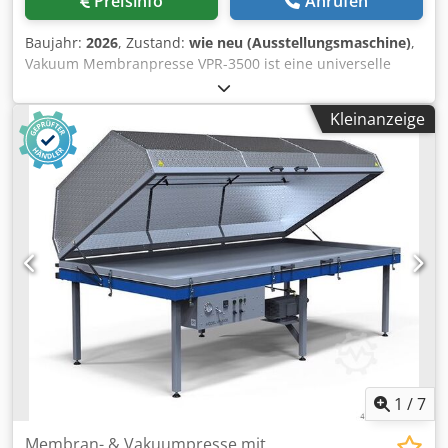
Preisinfo
Anrufen
Baujahr:
2026
, Zustand:
wie neu (Ausstellungsmaschine)
,
Vakuum Membranpresse VPR-3500 ist eine universelle
Presse für die Holzbearbeitung und Thermoformen. Die
VPR-3500 Presse ist zudem schwenkbar und fahrbar.
Kleinanzeige
Einsatzmöglichkeiten: Furnieren / Formverleimen /
Ummanteln.... Beschichtung von verschiedenen Profilen
(Furnier,Papier, Kunststoff....) Dwededvldaspfx Akvja
Holzbiege: Herstellung von gebogenen und
schichtverleimten Bauteilen Vakkumsystem: Arbeitsfläche
mit Vakuumkanälen für einen gleichmäßigen
Unterdruckauch bei großen Werkstücken. Becker
Vakkumpumpe / Ölfreie / Tankinhalt 100 l Arbeitsflaeche:
3500x1500mm Pumpenleistung: KW 0,75
Vakuumpumpenförderleistung: 40 m3/h Kautschuk-
Membrane Abmessungen außen: 3600 x 1650 x 1000 mm
Gewicht: 400 kg Standort: Ab Lager 54634 Bitburg - frei
verladen -
1
/
7
Membran- & Vakuumpresse mit