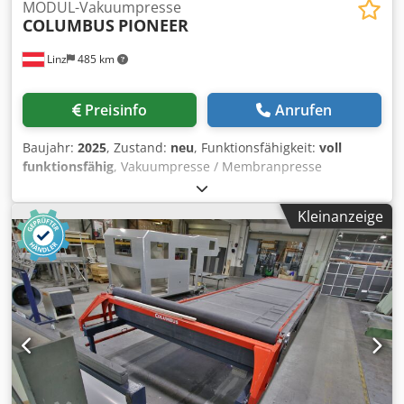
MODUL-Vakuumpresse
COLUMBUS
PIONEER
Linz
485 km
Preisinfo
Anrufen
Baujahr:
2025
, Zustand:
neu
, Funktionsfähigkeit:
voll
funktionsfähig
, Vakuumpresse / Membranpresse
„Columbus Pioneer“ - sofort lieferbar! (Modulares System
mit verschiedenen Ausführungen und Nutzflächen) – jetzt
Kleinanzeige
inklusive digitalem Master Manual und KI-Unterstützung
auf Tablet für sicheren Start und reproduzierbare
Ergebnisse. Die COLUMBUS Pioneer ist eine professionelle
Vakuum- bzw. Membranpresse für Anwendungen wie
Vakuum-Formverleimen, Furnieren, Beschichten und
Laminieren von ebenen oder gebogenen Werkstücken.
Durch das modulare Konzept kann die Maschine an
unterschiedliche Anforderungen angepasst werden und
ist in verschiedenen Größen und Ausführungen verfügbar.
Technische Ausstattung: • Membran-