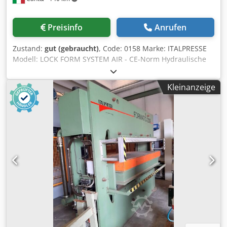
kann die Maschine nach Kundenwunsch konfiguriert
werden: -Vergrößerung der Abmessungen des
Preisinfo
Anrufen
Arbeitsbereichs, -demonstrative Temperaturmessung der
Kuppel und des Materials, -pneumatische Klemmung des
Zustand:
gut (gebraucht)
, Code: 0158 Marke: ITALPRESSE
Rahmens -Materialkühlung, -Mobiles Bedienfeld, -
Modell: LOCK FORM SYSTEM AIR - CE-Norm Hydraulische
Anpassung zum Arbeiten mit einer Folienrolle, -
Luftmembranpresse mit Be- und Entladung - CE Standard
Reduzierrahmen zur Verengung des Arbeitsbereichs. Wir
3-D-Laminierung von Furnier auf einer Seite auf Platten,
produzieren Vakuummaschinen. Weitere Informationen
Kleinanzeige
die auf einer Seite geformt oder profiliert und auf der
finden Sie auf unserer Website. Wir versenden weltweit.
anderen Seite flach sind, um Schranktürerhöhungen,
Schubladenfronten, Schreibtischplatten, Tischplatten,
Küchenplatten, etc. herzustellen. 3-D-Laminierung von
Kunststofffolien (PVC, PPE, ABS, Transferfolie) auf Platten,
die auf einer Seite geformt oder profiliert sind, zur
Herstellung von: Schranktüren, Schubladenfronten,
Schreibtischplatten, Tischplatten, Küchenplatten,
Ladenbauelementen, Zimmertüren usw. Abmessungen der
Aufspannplatte mm 2650 x 1250 Werkstückhöhe mm 55
Manometer zur Druckkontrolle Dwjdpfx Aspvk Diekvja
Automatische Druckrückstellung Zeitschaltuhr zum Öffnen