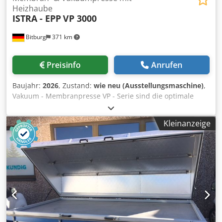
Heizhaube
ISTRA - EPP
VP 3000
Bitburg
371 km
Preisinfo
Anrufen
Baujahr:
2026
, Zustand:
wie neu (Ausstellungsmaschine)
,
Vakuum - Membranpresse VP - Serie sind die optimale
Lösung für die Holzbearbeitung. VP 3000 ist mit der
Heiztechnik ausgestattet, was die Trocknungszeit des
Kleinanzeige
Klebers verkürzt, damit die Leistungsfähigkeit höher wird.
Einsatzmöglichkeiten: Furnieren / Formverleimen /
Ummanteln.... Beschichtung von verschiedenen Profilen
(Furnier,Papier, Kunststoff....) Holzbiege: Herstellung von
gebogenen und schichtverleimten Bauteilen Das
Heizsystem ist mit der Temperaturregelung ausgestattet
Kautschukmembran 2,5 mm Tischplatte ist aus Kunststoff
12 mm Ölfreie Becker Vakuumpumpe 25 m3/h Das
Kontrollsystem des Vakuums / Tankinhalr 15 l
Arbeitsflaeche: 3000x1500mm Dsdpfx Aksdvltyevowa