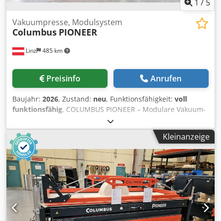
1
/
5
Vakuumpresse, Modulsystem
Columbus
PIONEER
Linz
485 km
Preisinfo
Anrufen
Baujahr:
2026
, Zustand:
neu
, Funktionsfähigkeit:
voll
funktionsfähig
, COLUMBUS PIONEER – Modulare Vakuum-
& Membranpresse mit lebenslanger Garantie Die
COLUMBUS Pioneer ist die professionelle Lösung für
Kleinanzeige
Tischlereien und holzverarbeitende Betriebe, die flexibel
produzieren und langfristig sicher investieren möchten.
Ideal für: * Furnieren * Formverleimen * Beschichten *
Thermoformen * Mineralwerkstoffe * gebogene
Werkstücke Ihre Vorteile: * modulares System – jederzeit
erweiterbar * lebenslange Garantie auf die
Maschinenstruktur Dsdpfszqtl Sjx Akvowa * massive
Industrie-Bauweise * Columbus 360° inklusive: Master