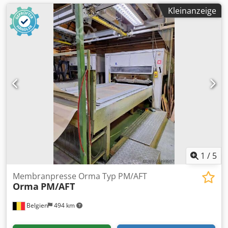
Kleinanzeige
1
/
5
Membranpresse Orma Typ PM/AFT
Orma
PM/AFT
Belgien
494 km