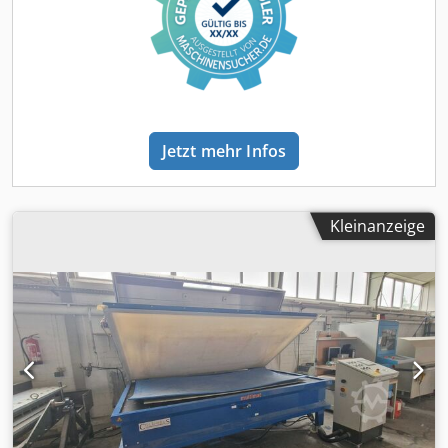
Zimmertüren, usw. Abmessungen der Aufspannplatte mm
2000 x 900 Tageslicht mm 325 Hub des Zylinders mm 325
Heizung Elektrokessel Kw 27 Schubkraft Tonne 300 Tonne
Nr. 3 Schubzylinder Leistung des Hydraulikaggregats Kw
5,5 Manometer zur Druckkontrolle Automatische
Druckrückstellung Zeitschaltuhr zum Öffnen
Dsdpfxopbvqvo Akvewa Gesamtabmessungen mm 3300 x
Jetzt mehr Infos
1400 x 2400 h Gewicht kg 8100
Kleinanzeige