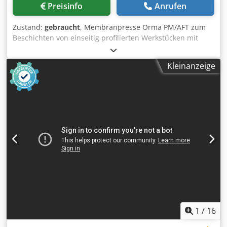
Preisinfo
Anrufen
Zustand:
gebraucht
, Membranpresse Orma PM/AFT zum
Beschichten von einseitig profilierten Werkstücken mit
automatischem Be- und Entladesystem Technische Daten:
- Max. Werkstückgröße: 2.320 x 1.010 mm - Leistung: 33 kW
Kleinanzeige
- Verfügbar: 2 Dodszryyxopfx Akvewa
1
/
16