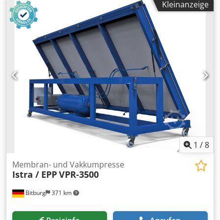
Kleinanzeige
Furnieren / Formverleimen / Ummanteln.... Beschichtung
von verschiedenen Profilen (Furnier,Papier, Kunststoff....)
Holzbiege: Herstellung von gebogenen und
schichtverleimten Bauteilen Vakkumsystem: Arbeitsfläche
mit Vakuumkanälen für einen gleichmäßigen
Unterdruckauch bei großen Werkstücken. Dwsdpfxsd Ecc
Tj Akvoa Becker Vakkumpumpe / Ölfreie / Tankinhalt 100 l
Arbeitsflaeche: 3500x1500mm Pumpenleistung: KW 0,75
Vakuumpumpenförderleistung: 40 m3/h Kautschuk-
Membrane Abmessungen außen: 3600 x 1650 x 1000 mm
Gewicht: 400 kg Standort: Ab Lager 54634 Bitburg - frei
verladen -
1
/
8
Membran- und Vakkumpresse
Istra / EPP
VPR-3500
Bitburg
371 km