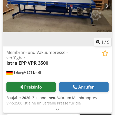
der Folie: ca. 1430 mm Dicke der Folie (mm) ca. 0,25 - 1
Druckkammer-Höhe (mm) max. bis 180 Anschlußwerte:
Installierte Leistung (kW) ca. 46 erforderlicher Luftdruck
(bar) ca. 8 Inklusive 3 x Paternostermagazine für
Folienrollen Hinweis: Die technischen Daten und
Beschreibungen sind Abschrift der damaligen
Auftragsbestätigung. Daten dienen zur Information und
sind nicht verbindlich.
1
/
9
Membran- und Vakuumpresse -
verfügbar
Istra EPP
VPR 3500
Bitburg
371 km
Preisinfo
Anrufen
Baujahr:
2026
, Zustand:
neu
, Vakuum Membranpresse
VPR-3500 ist eine universelle Presse für die
Holzbearbeitung und Thermoformen. Die VPR-3500 Presse
ist zudem schwenkbar und fahrbar. Einsatzmöglichkeiten: