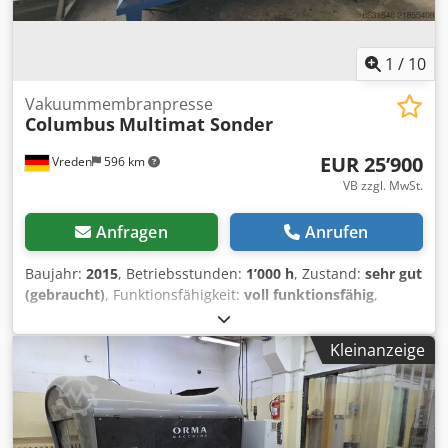
1
/
10
Vakuummembranpresse
Columbus
Multimat Sonder
EUR 25’900
Vreden
596 km
VB zzgl. MwSt.
Anfragen
Anrufen
Baujahr:
2015
, Betriebsstunden:
1’000 h
, Zustand:
sehr gut
(gebraucht)
, Funktionsfähigkeit:
voll funktionsfähig
,
Maschinen-/Fahrzeugnummer:
M15090L
, Zum Verkauf
steht eine hochwertige Vakuummembranpresse Columbus
Kleinanzeige
Presstechnology Typ: Multimat Sonder Modell: M15090L
Baujahr: 2015 Die Maschine befindet sich in einem guten,
gepflegten Zustand und ist sofort einsatzbereit.
Technische Daten: Spannung: 400 V / 50 Hz Leistung: 19
kW Saugleistung: 40 m³/h Vakuum: bis -0,9 bar