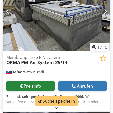
Temperaturbereich: bis 140 °C Ausstattung / Zustand:
funktionsfähig und betriebsbereit stabile
Industrieausführung Membran vorhanden (gebrauchter,
aber funktionaler Zustand) übersichtliche Steuerung ideal
für Holz-, Möbel- oder Kunststoffverarbeitung
Einsatzbereiche: Furnierarbeiten Folienbeschichtung
Formenbau / Kunststoffverarbeitung Prototypenfertigung
Besichtigung ist möglich - die Maschine ist einsatzbereit.
Dsdpfsy I Uguex Akvowa
1
/
15
Membranpresse PIN system
ORMA
PM Air System 25/14
Kežmarok
944 km
Preisinfo
Anrufen
Zustand:
sehr gut (gebraucht)
, Baujahr:
2006
, Wir
Suche speichern
verkaufen die Mambranpresse fuer Kuchenturen oder
Turrahmen, usw. Dwsdpfxszmnyij Akvsa Hersteller ORMA
Macchine, Modell: PM Air System 25/14 Baujahr 2006.