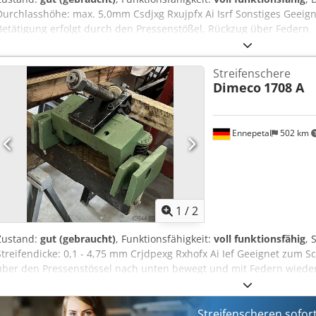
Durchlasshöhe: max. 5,0mm Csdjxg Rxujpfx Ai Isrf Sonstiges Geeig
Betätigung erfolgt durch den Pressenstößel, Rückzug über Federn
Streifenschere
Dimeco
1708 A
Ennepetal
502 km
1
/
2
Zustand:
gut (gebraucht)
, Funktionsfähigkeit:
voll funktionsfähig
, 
Streifendicke: 0,1 - 4,75 mm Crjdpexg Rxhofx Ai Ief Geeignet zum S
über den Pressenstössel nach unten bewegt und mit Federn wieder
gedrückt
Streifenscheren sofor