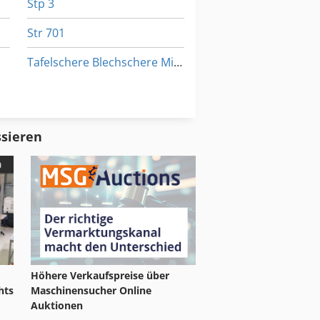
Stp 3
Str 701
Tafelschere Blechschere Mit Auswerfer
stauber Und Brikettierpresse
Tafelschere Mechanisch
Tur 560
ssieren
e
huhmachermaschine Fraes Und Schleifmaschine
Höhere Verkaufspreise über
hts
Maschinensucher Online
Auktionen