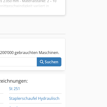
s 2.050 mm - Materialstärke: 2 – 10
ittgeschwindigkeit variiert in
ärke ≥ 5 mm und ≤ 10 mm: 18 m/min
xdcyls Isf Länge: 400 – 12.000 mm Rm:
 200’000 gebrauchten Maschinen.
Suchen
zeichnungen:
St 251
Staplerschaufel Hydraulisch