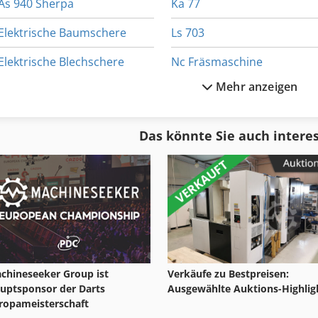
As 940 Sherpa
Ka 77
Elektrische Baumschere
Ls 703
Elektrische Blechschere
Nc Fräsmaschine
Mehr anzeigen
Fl 412
Reinluftent
Fu 115
Schaffer 9330 T
Das könnte Sie auch intere
Ga 11 Ff
Schlitz Und Zapfenmaschin
Hsc 20 Linear
Sc
chineseeker Group ist
Verkäufe zu Bestpreisen:
uptsponsor der Darts
Ausgewählte Auktions-Highlig
ropameisterschaft