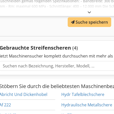
Zuschneiden gemäß folgenden Spezifikationen: - Bandbreite: 300 bi
mm - Rm: maximal 600 MPa - Schnittlänge: 400 – 12.000 mm Die Schn
Abhängigkeit von der Bandstärke: - Stärke ≤ 5 mm: 36 m/min - St
Materialbreite: 300 – 2.050 mm Materialdicke: 2–10 mm Crsdpfx Aie
Suche speichern
Maximal 600 MPa
Gebrauchte Streifenscheren
(4)
Jetzt Maschinensucher komplett durchsuchen mit mehr als
Stöbern Sie durch die beliebtesten Maschinenbe
Abricht Und Dickenhobel
Hydr Tafelblechschere
Af 222
Hydraulische Metallschere