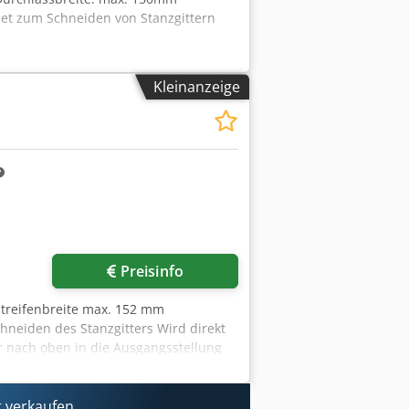
net zum Schneiden von Stanzgittern
Kleinanzeige
Mehr Bilder anfragen
Preisinfo
Streifenbreite max. 152 mm
chneiden des Stanzgitters Wird direkt
 nach oben in die Ausgangsstellung
t verkaufen