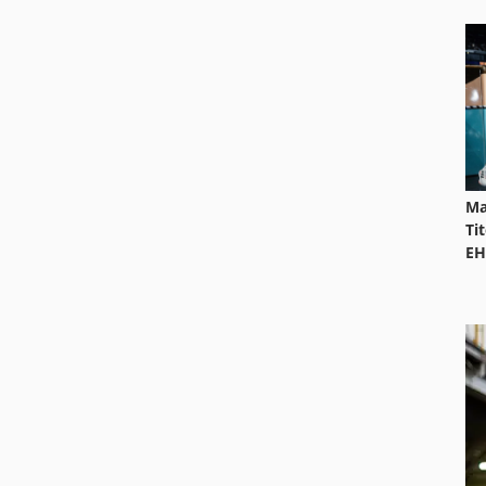
Ma
Ti
EH