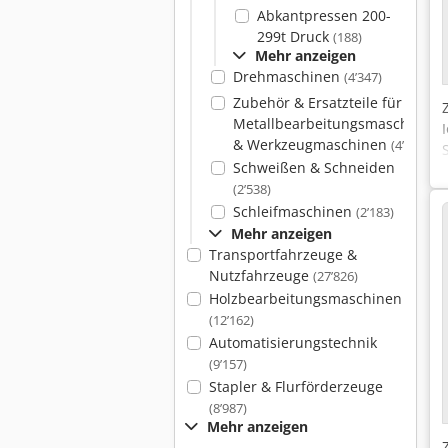
Abkantpressen 200-
299t Druck
(188)
Mehr anzeigen
Drehmaschinen
(4’347)
Zubehör & Ersatzteile für
Metallbearbeitungsmaschinen
& Werkzeugmaschinen
(4’090)
Schweißen & Schneiden
(2’538)
Schleifmaschinen
(2’183)
Mehr anzeigen
Transportfahrzeuge &
Nutzfahrzeuge
(27’826)
Holzbearbeitungsmaschinen
(12’162)
Automatisierungstechnik
(9’157)
Stapler & Flurförderzeuge
(8’987)
Mehr anzeigen