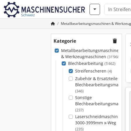
Schweiz
Metallbearbeitungsmaschinen & Werkzeu
Kategorie
Metallbearbeitungsmaschinen
& Werkzeugmaschinen
(31’968)
Blechbearbeitung
(5’462)
Streifenscheren
(4)
Zubehör & Ersatzteile für
Blechbearbeitungsmaschin
(346)
Sonstige
Blechbearbeitungsmaschin
(237)
Laserschneidmaschinen
3000-3999mm x-Weg
(235)