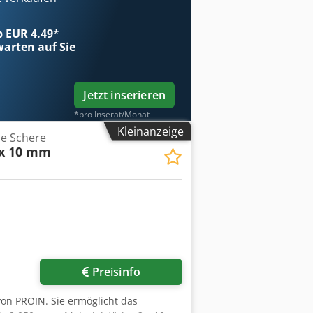
ab EUR 4.49
*
arten auf Sie
Jetzt inserieren
*pro Inserat/Monat
Kleinanzeige
e Schere
 x 10 mm
Preisinfo
von PROIN. Sie ermöglicht das