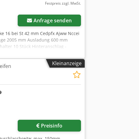
Festpreis zzgl. MwSt.
Anfrage senden
rke 16 bei St 42 mm Cedpfx Ajww Nccei
änge 2005 mm Ausladung 600 mm
rhalter 10 Stück Hinteranschlag -
800 mm Ölmenge 900 l Maschinengewicht
ehör: Fußschalter, Auflagen,
Kleinanzeige
eifen
Preisinfo
Durchlassbreite: max. 150mm