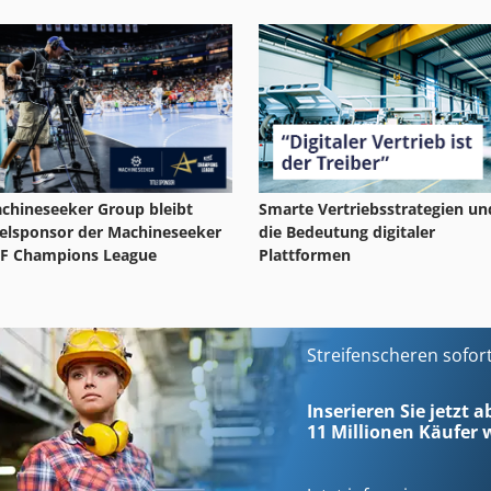
Smarte Vertriebsstrategien un
chineseeker Group bleibt
die Bedeutung digitaler
telsponsor der Machineseeker
Plattformen
F Champions League
Streifenscheren sofor
Inserieren Sie jetzt 
11 Millionen
Käufer w