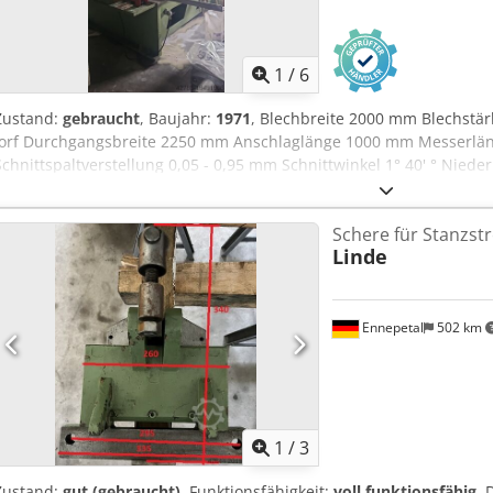
1
/
6
Zustand:
gebraucht
, Baujahr:
1971
, Blechbreite 2000 mm Blechstä
Iorf Durchgangsbreite 2250 mm Anschlaglänge 1000 mm Messerl
Schnittspaltverstellung 0,05 - 0,95 mm Schnittwinkel 1° 40' ° Niede
verstellbar 10 - 1000 mm Tisch: 2500 x 700 Tischhöhe über Flur 
ca. 10 t Raumbedarf ca. 3 x 2,3 x 2,3 m Betriebsspannung 380 V Zub
Schere für Stanzstr
Ersatzmesser
Linde
Ennepetal
502 km
1
/
3
Zustand:
gut (gebraucht)
, Funktionsfähigkeit:
voll funktionsfähig
, 