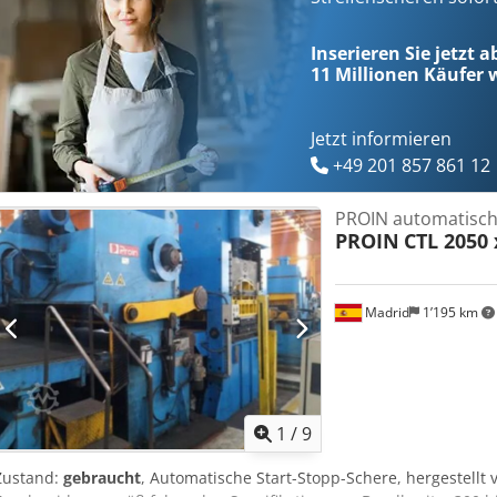
Inserieren Sie jetzt 
11 Millionen
Käufer w
Jetzt informieren
+49 201 857 861 12
PROIN automatisch
PROIN
CTL 2050
Madrid
1’195 km
1
/
9
Zustand:
gebraucht
, Automatische Start-Stopp-Schere, hergestellt 