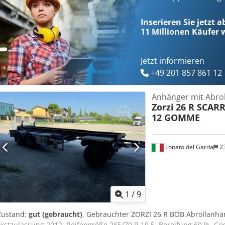
condition.
Inserieren Sie jetzt 
11 Millionen
Käufer w
Jetzt informieren
+49 201 857 861 12
Anhänger mit Abro
Zorzi
26 R SCARR
12 GOMME
Lonato del Garda
2
1
/
9
Zustand:
gut (gebraucht)
, Gebrauchter ZORZI 26 R BOB Abrollanhän
Erstzulassung 2012, Reifengröße 265/70 R 19.5, Bereifung 60 %, Ge