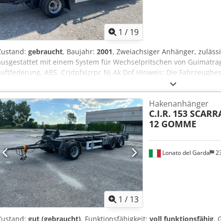
1
/
19
Zustand:
gebraucht
, Baujahr:
2001
, Zweiachsiger Anhänger, zuläss
ausgestattet mit einem System für Wechselpritschen von Guimatrag,
Luftfederung, ABS. Crjdpfxjzrpc Nj Ak Dof Hinweis: Die Fahrzeugbes
verstehen und kann Fehler oder Ungenauigkeiten enthalten. Wir e
kontaktieren, um die Richtigkeit der Daten zu überprüfen.
Hakenanhänger
C.I.R.
153 SCARRA
12 GOMME
Lonato del Garda
2
1
/
13
Zustand:
gut (gebraucht)
, Funktionsfähigkeit:
voll funktionsfähig
, 