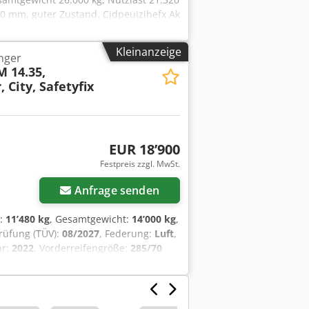
50 mm, guter Zustand. Cjdpeuizihefx Ak
Kleinanzeige
nger
 14.35,
City, Safetyfix
EUR 18’900
Festpreis zzgl. MwSt.
Anfrage senden
t:
11’480 kg
, Gesamtgewicht:
14’000 kg
,
Prüfung (TÜV):
08/2027
, Federung:
Luft
,
hr:
2022
, Vorderreifengröße:
285/70
issionsklasse:
keine
, Ausstattung:
rmann, HTM 14.35 * Baujahr: 2022 *
* Anschlußstecker 15 polig * Hebe- und
sten * Prüfungen: HU / AU 08.2027 *