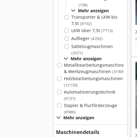
(158)
Mehr anzeigen
Transporter & LKW bis
7,5t
(8’192)
LKW über 7,5t
(7’713)
Auflieger
(4’292)
Sattelzugmaschinen
(3’671)
Mehr anzeigen
Metallbearbeitungsmaschinen
& Werkzeugmaschinen
(31’899)
Holzbearbeitungsmaschinen
(12’150)
Automatisierungstechnik
(9’157)
Stapler & Flurförderzeuge
(8’986)
Mehr anzeigen
Maschinendetails