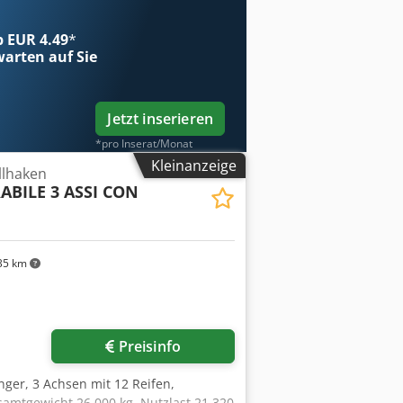
ab EUR 4.49
*
arten auf Sie
Jetzt inserieren
*pro Inserat/Monat
Kleinanzeige
llhaken
ABILE 3 ASSI CON
35 km
Preisinfo
ger, 3 Achsen mit 12 Reifen,
samtgewicht 26.000 kg, Nutzlast 21.320