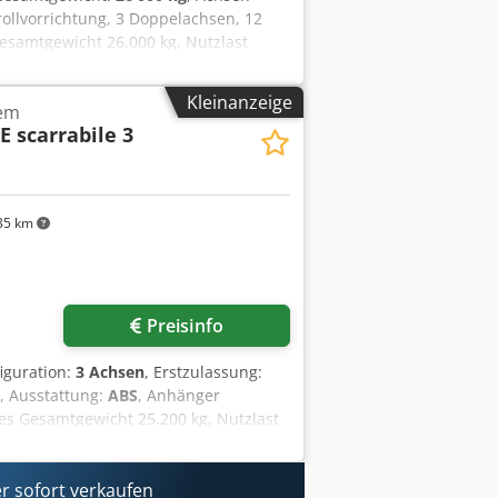
rollvorrichtung, 3 Doppelachsen, 12
Gesamtgewicht 26.000 kg, Nutzlast
50 % Reifenprofil, guter
ok lift trailer, 3 twin axles, 12 tyres,
Kleinanzeige
tem
ad 21,800kg, ABS, axle type BWP, total
 scarrabile 3
35 km
Preisinfo
iguration:
3 Achsen
, Erstzulassung:
, Ausstattung:
ABS
, Anhänger
es Gesamtgewicht 25.200 kg, Nutzlast
9.5, guter gebrauchter Zustand.
axles, first registration 1994, ABS,
 60%, tyres 265/70 R 19.5, good
r sofort verkaufen