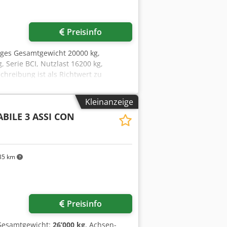
Preisinfo
iges Gesamtgewicht 20000 kg,
 Serie BCI, Nutzlast 16200 kg,
chreibung ist als Richtwert zu
mpfehlen Ihnen daher, uns zu
Kleinanzeige
BILE 3 ASSI CON
35 km
Preisinfo
Gesamtgewicht:
26’000 kg
, Achsen-