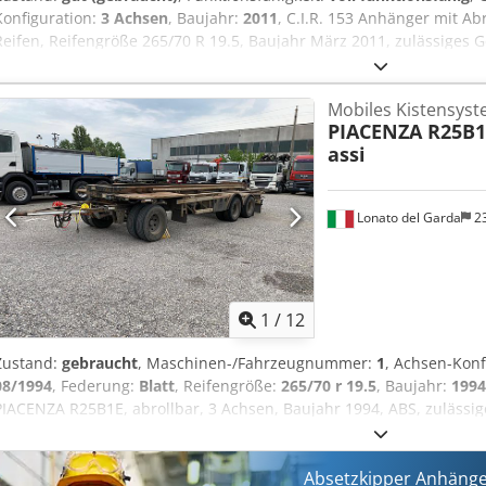
Konfiguration:
3 Achsen
, Baujahr:
2011
, C.I.R. 153 Anhänger mit Ab
Reifen, Reifengröße 265/70 R 19.5, Baujahr März 2011, zulässiges 
21.800 kg, ABS, Achstyp BWP, Gesamtlänge mit Zuggabel 9.550 mm, 
Gebrauchsstand. Crodpfxstzz D De Ak Dof INFO (Englisch): C.I.R. 153 ho
Mobiles Kistensys
tyre size 265/70 R 19.5, year 03/2011, total weight 26,000kg – paylo
PIACENZA R25B1E
length with drawbar 9,550mm, 50% rubberised, good condition.
assi
Lonato del Garda
2
1
/
12
Zustand:
gebraucht
, Maschinen-/Fahrzeugnummer:
1
, Achsen-Konf
08/1994
, Federung:
Blatt
, Reifengröße:
265/70 r 19.5
, Baujahr:
1994
PIACENZA R25B1E, abrollbar, 3 Achsen, Baujahr 1994, ABS, zulässig
20.400 kg, Blattfederung, Reifenprofil 60 %, Reifengröße 265/70 R 1
Cjdpfxeh Rg Dqo Ak Derf INFO (Englisch): Trailer PIACENZA R25B1E, 3 
total weight 25.200 Kg, payload 20.400 Kg, steel suspensions, tyres
Absetzkipper Anhänge