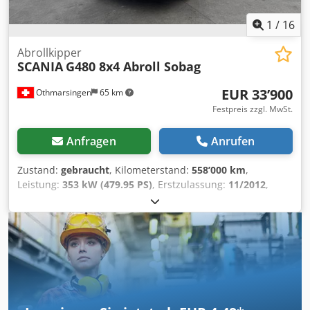
1
/
16
Abrollkipper
SCANIA
G480 8x4 Abroll Sobag
EUR 33’900
Othmarsingen
65 km
Festpreis zzgl. MwSt.
Anfragen
Anrufen
Zustand:
gebraucht
, Kilometerstand:
558’000 km
,
Leistung:
353 kW (479.95 PS)
, Erstzulassung:
11/2012
,
Kraftstofftyp:
Diesel
, Gesamtgewicht:
32’000 kg
, Bremsen:
Retarder
, Getriebetyp:
Halbautomatisch
, Emissionsklasse:
Euro5
, Ausstattung:
Rußfilter
, - Retarder- Klima- Sobag
26T- LuftfederungFederung: Chodpfjy Nviyjx Ahkoa Blatt-
Luft