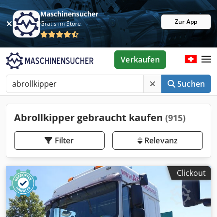
Maschinensucher
Zur App
Gratis im Store
Verkaufen
Suchen
Abrollkipper gebraucht kaufen
(915)
Filter
Relevanz
Clickout