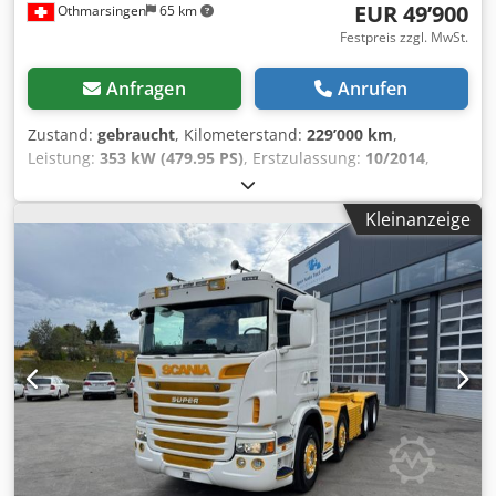
EUR 49’900
Othmarsingen
65 km
Festpreis zzgl. MwSt.
Anfragen
Anrufen
Zustand:
gebraucht
, Kilometerstand:
229’000 km
,
Leistung:
353 kW (479.95 PS)
, Erstzulassung:
10/2014
,
Kraftstofftyp:
Diesel
, Gesamtgewicht:
32’000 kg
, Bremsen:
Retarder
, Getriebetyp:
Automatisch
, Emissionsklasse:
Kleinanzeige
Euro6
, Ausstattung:
Rußfilter
, - Retarder- Klima- Moser
Haken 26T Chjdpfx Ahsy U Thkskea Federung: Blatt-Luft