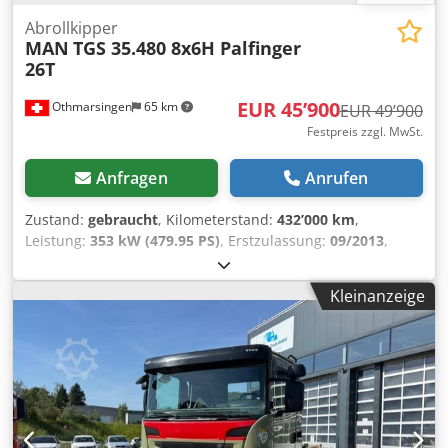
Abrollkipper
MAN
TGS 35.480 8x6H Palfinger
26T
EUR 45’900
Othmarsingen
65 km
EUR 49’900
Festpreis zzgl. MwSt.
Anfragen
Anrufen
Zustand:
gebraucht
, Kilometerstand:
432’000 km
,
Leistung:
353 kW (479.95 PS)
, Erstzulassung:
09/2013
,
Kraftstofftyp:
Diesel
, Gesamtgewicht:
32’000 kg
, Bremsen:
Retarder
, Getriebetyp:
mechanisch
, Emissionsklasse:
Kleinanzeige
Euro5
, Ausstattung:
Rußfilter
, - Retarder- Klima-
Hydrodrive- Palfinger Haken 26TFederung: Chjdpfoyxzvqox
Ahkea Blatt-Luft