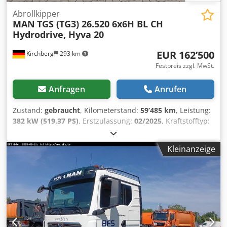
vorbehalten Chjdpfx Aszf Ityjhkja
Abrollkipper
MAN
TGS (TG3) 26.520 6x6H BL CH
Hydrodrive, Hyva 20
EUR 162’500
Kirchberg
293 km
Festpreis zzgl. MwSt.
Anfragen
Anrufen
Zustand:
gebraucht
, Kilometerstand:
59’485 km
, Leistung:
382 kW (519.37 PS)
, Erstzulassung:
02/2025
, Kraftstofftyp:
Diesel
, Gesamtgewicht:
26’000 kg
, Achsen-Konfiguration:
3
Achsen
, nächste Prüfung (TÜV):
02/2027
, Getriebetyp:
Kleinanzeige
Automatisch
, Emissionsklasse:
Euro6
, Ausstattung:
ABS,
Elektronisches Stabilitätsprogramm (ESP), Klimaanlage,
Navigationssystem
, Auspuff Bodenauslass, ohne
Rückfahrwarner, LED Beleuchtung, Hubdach mechanisch,
2 Druckluft- hörner am FH-Dach, 2 Rundumkennleuchten,
Vorb. für Rückraumkamera, ASR, Notbremsassistent,
Spurverlassenswarner, ohne Abstandswarner, Navi 7'' +