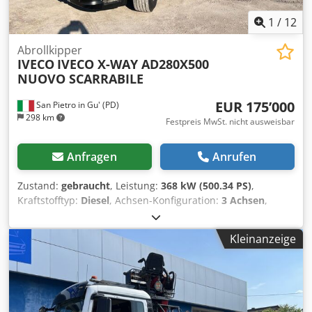
1
/
12
Abrollkipper
IVECO
IVECO X-WAY AD280X500
NUOVO SCARRABILE
EUR 175’000
San Pietro in Gu' (PD)
298 km
Festpreis MwSt. nicht ausweisbar
Anfragen
Anrufen
Zustand:
gebraucht
, Leistung:
368 kW (500.34 PS)
,
Kraftstofftyp:
Diesel
, Achsen-Konfiguration:
3 Achsen
,
Farbe:
Weiß
, Getriebetyp:
Automatisch
, Emissionsklasse:
Euro6
, Baujahr:
2026
, TITEL: IVECO X-WAY AD280X500
Kleinanzeige
NEUES ABROLLKIPPER-FAHRGESTELL VORDERACHSE MIT
BLATTFEDERUNG UND HINTERACHSE MIT LUFTFEDERUNG
6X2 REF: 25C27 Chodpsycmthofx Ahksa JAHR: neu PS: 500
HUBRAUM: 12.882 EURO NORM: 6 KM-STAND: 0 GETRIEBE:
Automatik DIFFERENTIALSPERRE: ja RETARDER/INTARDER: