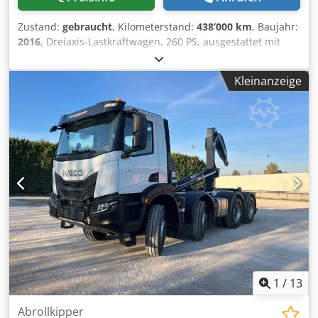
Zustand:
gebraucht
, Kilometerstand:
438’000 km
, Baujahr:
2016
, Dreiaxis-Lastkraftwagen, 260 PS, ausgestattet mit
einem Guimatrag BG26-Abrollsystem mit
Schwenkvorrichtung, Nutzlast 9960 kg, Epsilon/Palfinger
Kleinanzeige
Q150Z95TR-Kran mit hydraulischem Greifer, Baujahr des
Krans 2022, Radstand 4500 mm, Automatikgetriebe,
Retarder, anhängbar, erfüllt die Euro-6-Norm. Chedpfx
Aezrpbljhkea Hinweis: Bitte beachten Sie, dass die
Fahrzeugbeschreibung als Richtwert zu betrachten ist und
Fehler oder Ungenauigkeiten enthalten kann. Wir
empfehlen Ihnen daher, uns zu kontaktieren, um die
Richtigkeit der Daten zu überprüfen.
1
/
13
Abrollkipper