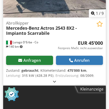
1
/
9
Abrollkipper
Mercedes-Benz
Actros 2543 8X2 -
Impianto Scarrabile
EUR 45’000
Lurago D'Erba - Co
140 km
Festpreis MwSt. nicht ausweisbar
Anfragen
Anrufen
Zustand:
gebraucht
, Kilometerstand:
475’000 km
,
Leistung:
315 kW (428.28 PS)
, Erstzulassung:
08/2009
,
Kraftstofftyp:
Diesel
, maximales Ladegewicht:
18’800 kg
,
Gesamtgewicht:
32’000 kg
, Achsen-Konfiguration:
8x2
,
Kleinanzeige
Farbe:
Weiß
, Fahrerkabine:
Schlafkabine
, Getriebetyp:
Automatisch
, Emissionsklasse:
Euro5
, Anzahl der
Sitzplätze:
2
, Laderaumbreite:
2’550 mm
, Baujahr:
2009
,
FAHRZEUG IM EIGENTUM DER FIRMA CSA SRL, Macherio