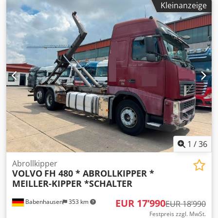
Kleinanzeige
1
/
36
Abrollkipper
VOLVO
FH 480 * ABROLLKIPPER *
MEILLER-KIPPER *SCHALTER
EUR 17’990
Babenhausen
353 km
EUR 18’990
Festpreis zzgl. MwSt.