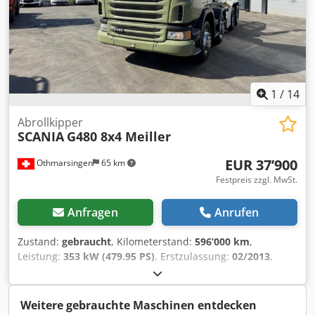
1
/
14
Abrollkipper
SCANIA
G480 8x4 Meiller
EUR 37’900
Othmarsingen
65 km
Festpreis zzgl. MwSt.
Anfragen
Anrufen
Zustand:
gebraucht
, Kilometerstand:
596’000 km
,
Leistung:
353 kW (479.95 PS)
, Erstzulassung:
02/2013
,
Kraftstofftyp:
Diesel
, Gesamtgewicht:
32’000 kg
, Bremsen:
Retarder
, Getriebetyp:
Halbautomatisch
, Emissionsklasse:
Euro6
, Ausstattung:
Rußfilter
, - Retarder- Klima- Meiller
Weitere gebrauchte Maschinen entdecken