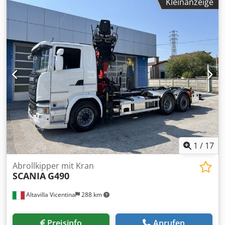
– mit und ohne Abrollkran – sofort verfügbar. Irrtum und
Kleinanzeige
hydraulischem Greifer, Radstand 4200 mm,
Zwischenverkauf vorbehalten. Angesichts der Vielzahl der
Automatikgetriebe, fahrbereit, erfüllt die Abgasnorm Euro
Inserate und Details bittet Aurora darum, die Angaben mit
6. Chedpfx Ajzrpf Rehksa Hinweis: Die
dem Verkaufspersonal abzugleichen.
Fahrzeugbeschreibung ist als Richtwert zu verstehen und
kann Fehler oder Ungenauigkeiten enthalten. Wir
empfehlen Ihnen daher, uns zu kontaktieren, um die
genaue Übereinstimmung der Daten zu überprüfen.
1
/
17
Abrollkipper mit Kran
SCANIA
G490
Altavilla Vicentina
288 km
Preisinfo
Anrufen