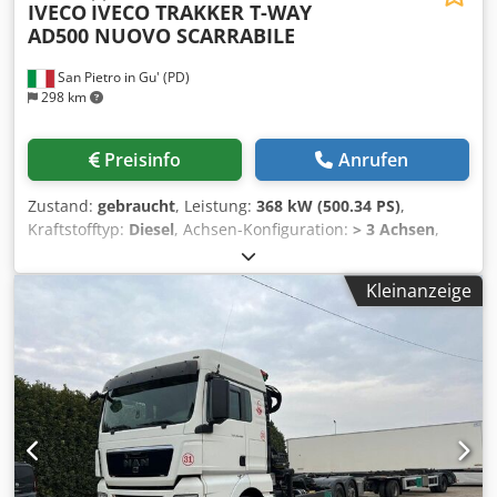
IVECO
IVECO TRAKKER T-WAY
AD500 NUOVO SCARRABILE
San Pietro in Gu' (PD)
298 km
Preisinfo
Anrufen
Zustand:
gebraucht
, Leistung:
368 kW (500.34 PS)
,
Kraftstofftyp:
Diesel
, Achsen-Konfiguration:
> 3 Achsen
,
Farbe:
Weiß
, Getriebetyp:
Automatisch
, Emissionsklasse:
Euro6
, Baujahr:
2026
, FAHRGESTELL: auf Bestellung TITEL:
Kleinanzeige
IVECO TRAKKER T-WAY AD500 NEUER ABROLLKIPPER MIT
BLATTFEDERUNG VORNE UND HINTEN 8x4 REF: 26C17
BAUJAHR: zur Erstzulassung PS: 500 HUBRAUM: 12.882
EURO-NORM: 6 KM-STAND: 0 GETRIEBE: Automatik
DIFFERENTIALSPERRE: ja RETARDER/INTARDER: ja ACHSEN:
4 (8x4) RADSTAND: 4250 mm ZUGAUSSTATTUNG: ja
HERKUNFT: Italien FAHRERHAUS: kurz und niedrig
SITZPLÄTZE: 2 Chsdpoyvapcefx Ahkja ZULADUNG: 18.550 kg
- MOTORWAGEN: 32.000 kg Gesamtgewicht / 40.000 kg