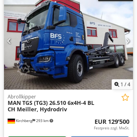
Klimaanlage, Standheizung
, Anhängerpaket, Auspuff seitl.
re. Bodenauslass, Vollbremsassisent, Differentialsperre,
Scheibe in Fhs Rückwand, Drucklufthörner,
Rundummkennleuchten, Kühlschrank Längste Container 6
500mm, Abroller RS26.65-TSL, Teleskopautomatik,
Endlagendämpfung, i.s.a.r. Bedienteil Cjdpfxoycnmpo
Ahkjha
1
/
4
Abrollkipper
MAN
TGS (TG3) 26.510 6x4H-4 BL
CH Meiller, Hydrodriv
EUR 129’500
Kirchberg
293 km
Festpreis zzgl. MwSt.