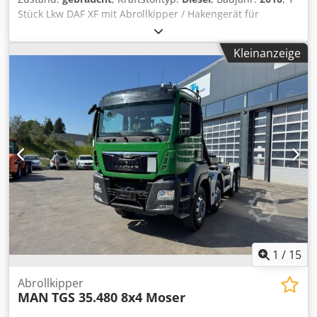
Stück Lkw DAF XF mit Abrollkipper / Hakengerät für
Container GERGEN JUNG GRK 21/70 Apollo Fahrzeugart:
Lkw Aufbauart: Lkw f. ATL mit Abrollvorrichtung Hersteller:
Kleinanzeige
DAF Truck Typ: AT Erstzulassung: 02.06.2010
Kilometerstand abgelesen: 389497 Kraftstoff: Diesel
Nennleistung: 375 kW / PS: 510 Hubraum: 12902 amtl.
Kennzeichen: FN AO 9000 TÜV:12/25 Anzahl der
vorhandenen Fahrzeugschlüssel:1 Allgemeiner Zustand:
gemäß Bildern und Besichtigung Ausstattungen: gemäß
Bildern und Besichtigung Cedpfx Aozqa U Tehksha
Vorhandene Fahrzeugunterlagen:
Zulassungsbescheinigung I ja Zulassungsbescheinigung: II
ja Farbe: wie abgebildet, gemäß Bildern und Besichtigung
Fahrzeug ID XLRAT48MS0E873575 Zustand: gebraucht
1
/
15
Abrollkipper
MAN
TGS 35.480 8x4 Moser