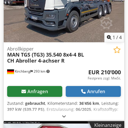
Karte Europa u. Russland, MAN Soundsystem, Rockinger
Typ 500G, ARK HYVA 20-60S Aufnahmehöhe 1570mm
Hubkraft 200KN Behältergrössen 4550 - 7050 mm
Nebenabtrieb motorabh. nicht schaltbar, fester UFS
Chjdpfx Ahozciw Aekea
1
/
4
Abrollkipper
MAN
TGS (TG3) 35.540 8x4-4 BL
CH Abroller 4-achser R
EUR 210’000
Kirchberg
293 km
Festpreis zzgl. MwSt.
Anfragen
Anrufen
Zustand:
gebraucht
, Kilometerstand:
36’456 km
, Leistung:
397 kW (539.77 PS)
, Erstzulassung:
06/2025
, Kraftstofftyp:
Diesel
, Gesamtgewicht:
32’000 kg
, Achsen-Konfiguration:
>
3 Achsen
, nächste Prüfung (TÜV):
10/2026
, Getriebetyp:
Kleinanzeige
Automatisch
, Emissionsklasse:
Euro6
, Ausstattung:
ABS,