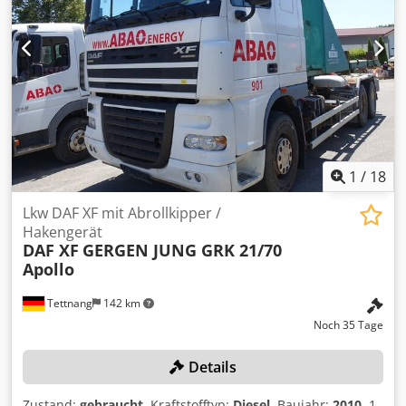
1
/
18
Lkw DAF XF mit Abrollkipper /
Hakengerät
DAF XF
GERGEN JUNG GRK 21/70
Apollo
Tettnang
142 km
Noch 35 Tage
Details
Zustand:
gebraucht
, Kraftstofftyp:
Diesel
, Baujahr:
2010
, 1