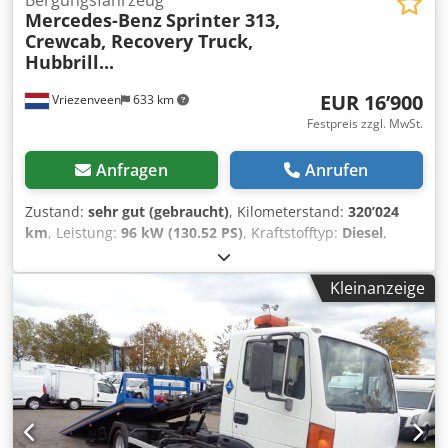
Bergungsfahrzeug
Mercedes-Benz
Sprinter 313,
Crewcab, Recovery Truck,
Hubbrill...
EUR 16’900
Vriezenveen
633 km
Festpreis zzgl. MwSt.
Anfragen
Anrufen
Zustand:
sehr gut (gebraucht)
, Kilometerstand:
320’024
km
, Leistung:
96 kW (130.52 PS)
, Kraftstofftyp:
Diesel
,
Getriebetyp:
mechanisch
, Erstzulassung:
05/2001
, Farbe:
Gelb
, Anzahl der Sitzplätze:
6
, Anzahl der Vorbesitzer:
1
,
Kleinanzeige
Baujahr:
2001
, Allgemein Produktionsland: Duitsland
Aufbau Baujahr: 2001 = Weitere Informationen =
Allgemeine Informationen Kabine: doppelt Technische
Informationen Motorhubraum: 2.200 cc Motormarke:
Mercedes-Benz Maße Abmessungen (L x B x H): 550 x 202 x
235 cm Gewichte Leergewicht: 2.650 kg Zuladung: 2.800 kg
zGG: 3.500 kg Max. Zuglast: 6.300 kg Wartung APK
(Technische Hauptuntersuchung): geprüft bis 01.2027