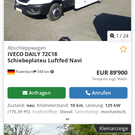
möglich * Wir nehmen ihren Gebrauchten gerne und fair
in Zahlung! * Finanzierungsvermittlung ab 6,99% mit und
ohne Anzhahlung bis max 96 Monate, Bonität
vorausgesetzt * TÜV / DEKRA Haupt -und Abgas
1
/
24
Abschleppwagen
IVECO
DAILY 72C18
Schiebeplateu Luftfed Navi
EUR 89’900
Paderborn
548 km
Festpreis zzgl. MwSt.
Anfragen
Anrufen
Zustand:
neu
, Kilometerstand:
10 km
, Leistung:
129 kW
(175.39 PS)
, Kraftstofftyp:
Diesel
, Getriebetyp:
mechanisch
,
Gesamtgewicht:
7’200 kg
, Laderaumlänge:
6’600 mm
,
Laderaumbreite:
2’250 mm
, Emissionsklasse:
Euro6
, Farbe:
Kleinanzeige
Weiß
, Anzahl der Sitzplätze:
3
, Ausstattung:
ABS,