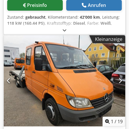
Preisinfo
Anrufen
Zustand:
gebraucht
, Kilometerstand:
42’000 km
, Leistung:
118 kW (160.44 PS)
, Kraftstofftyp:
Diesel
, Farbe:
Weiß
,
Getriebetyp:
mechanisch
, Emissionsklasse:
Euro6
, Baujahr:
2023
, Ausstattung:
ABS, Klimaanlage, Tempomat,
Kleinanzeige
Zentralverriegelung
, Türenzahl: 4 Baujahr: 2023 Kabine:
doppelt Djdpezh It Sefx Amijkr
Mehrwertsteuer/Differenzbesteuerung: Mehrwertsteuer
abzugsfähig = Weitere Optionen und Zubehör = - Airbag -
Alarmsystem klasse 1 - Außentemperaturanzeige -
Elektrische Fensterheber - Elektrisch verstellbare
Außenspiegel - Kamerasystem - Luftfederung hinten -
Rückwärtsfahrkamera - Spurhalteassistent - Zapfwelle
(PTO) = Anmerkungen = 7-Personen-Version mit dem Insoli-
System. WIE NEU.
1
/
19