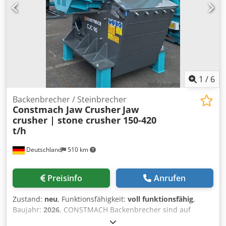
1
/
6
Backenbrecher / Steinbrecher
Constmach Jaw Crusher
Jaw
crusher | stone crusher 150-420
t/h
Deutschland
510 km
Preisinfo
Anrufen
Zustand:
neu
, Funktionsfähigkeit:
voll funktionsfähig
,
Baujahr:
2026
, CONSTMACH Backenbrecher sind auf
höchste Langlebigkeit und herausragende Brechleistung