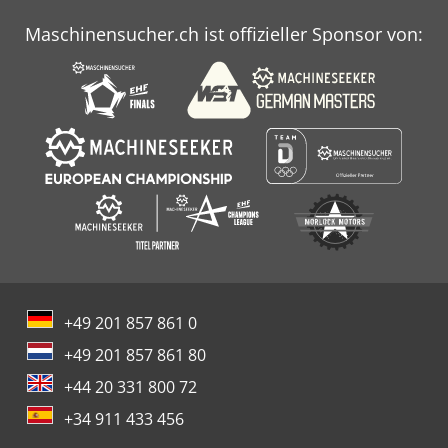
sind durch den Kunden zu prüfen und zu gewährleisten.
Die Regalständer sind bauseits im Boden zu verankern,
Maschinensucher.ch ist offizieller Sponsor von:
eine Verankerung an der Wand ist nicht notwendig und
nicht empfohlen. Laut Berufsgenossenschaft wird
empfohlen, dass die Regalständer auf der obersten
Lagerebene mindestens 500 mm Überstand zur
Ständeroberkante vorweisen.
+49 201 857 861 0
+49 201 857 861 80
+44 20 331 800 72
+34 911 433 456