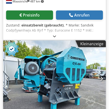
Maastricht
487 km
Preisinfo
Anrufen
Zustand:
einsatzbereit (gebraucht)
, * Marke: Sandvik
Codpfjywnhwjx Ab Rjrf * Typ: Eurocone E 1152 * Inkl.:
Elektromotor und Hydraulikanlage.
Kleinanzeige