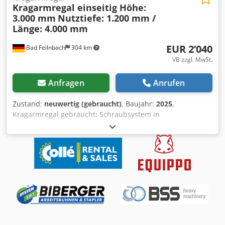
Kragarmregal einseitig Höhe:
3.000 mm
Nutztiefe: 1.200 mm /
Länge: 4.000 mm
EUR 2’040
Bad Feilnbach
304 km
VB zzgl. MwSt.
Anfragen
Anrufen
Zustand:
neuwertig (gebraucht)
, Baujahr:
2025
,
Kragarmregal gebraucht: Schraubsystem in
feuerverzinkter Ausführung Lieferumfang: 4 Regalständer
Höhe 3.000 mm mit Fußteil 1.200 mm Nutztiefe 12
Kragarme mit 1.200 mm Nutztiefe, Standard Inklusive
Längs- und Diagonalverbände für 1.300 mm Abstand
Befestigungsmaterial (Schrauben, Muttern und Scheiben)
Cjdpfx Abemhhx Ij Rsrf - (*Lieferzeit ca. 1 Woche) - (*Keine
beschädigten Teile!) - (*Ersatzteile nachbestellen und
Erweiterung jederzeit möglich) - (*Angebot in größerer
Stückzahl verfügbar: ca. 40 Ständer lagernd) Ausführliche
Beschreibung: - Stabile Stahlkonstruktion aus IPE-Profilen