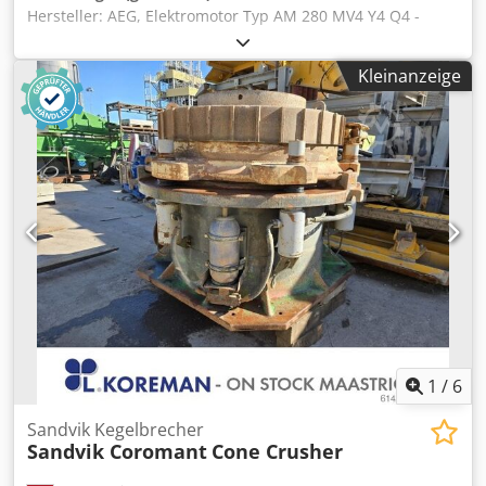
und von zertifizierten Fachkräften freigegeben.
Hersteller: AEG, Elektromotor Typ AM 280 MV4 Y4 Q4 -
Besichtigung auf Anfrage möglich. === STANDORT & PREIS
Leistung: 90 kW Cjdpfxevw Si Tj Ab Rorf -Drehzahl: 1480
=== Standort: Sittard, Niederlande. Weltweiter Versand
U/min -Welle: Ø 75 x 110 mm -Schutzart: IP54 -Bauform: B3
möglich. Preis auf Anfrage (EXW / zzgl. MwSt.). Zuverlässige
Kleinanzeige
-Anzahl: 1 Stück vorhanden -Preis: pro Stück -
Maschinen mit vollständiger Herstellerdokumentation und
Abmessungen: 1050/560/H685 mm -Gewicht: 644 kg/St.
professionellem technischen Support. Teil eines der
größten europäischen Bestände an neuen und
gebrauchten Maschinen. Alle Maschinen sind vollständig
geprüft, CE-zertifiziert und sofort einsatzbereit. Ersatzteile
und professionelle Unterstützung auf Anfrage verfügbar.
=== TRANSPORT === Kranverladung auf Anfrage möglich
für einen reibungslosen und effizienten Transport. Flexible
Versandlösungen, abgestimmt auf Ihr Ziel und Ihre
logistischen Anforderungen. Der gesamte Transport wird
professionell durch das Logistikteam von Collé Rental &
Sales abgewickelt.
1
/
6
Sandvik Kegelbrecher
Sandvik Coromant
Cone Crusher