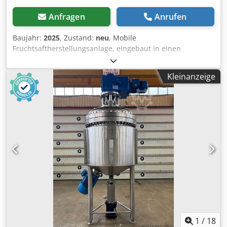
integrierbar und bieten höchste Flexibilität für Ihre
Projekte. CJC-60 Technische Daten: Mundöffnung: 600 x
Anfragen
Anrufen
380 mm Motorleistung: 30 kW Wellendrehzahl: 330 U/min
Gewicht: 6.000 kg Min./Max. Verstellung: 30 - 100 mm
Baujahr:
2025
, Zustand:
neu
, Mobile
Leistung: 60 - 110 t/h CJC-90 Technische Daten:
Fruchtsaftherstellungsanlage, eingebaut in einen
Mundöffnung: 900 x 650 mm Crjdpfx Aoxqgt Asb Rjf
Edelstahlwechselcontainer mit hydraulischen
Motorleistung: 75 kW Wellendrehzahl: 277 U/min Gewicht:
Stuetzfuessen. Cjdpscltl Eofx Ab Rjrf Bestehend aus:
Kleinanzeige
11.400 kg Min./Max. Verstellung: 50 - 150 mm Leistung: 90
Grosskistenkipper, Wasch-Mahlanlage, Bandpresse KEB
- 270 t/h CJC-110 Technische Daten: Mundöffnung: 1.100 x
1000, 2 Stk. 800 Liter Puffertanks, Saftpumpe,
850 mm Motorleistung: 132 kW Wellendrehzahl: 230 U/min
Doppelspaltfilter, Pasteur PA 2000 Oel und automatischen
Gewicht: 33.000 kg Min./Max. Verstellung: 60 - 200 mm
Bag in Box Abfueller Tec 500 Leistung: bis 3000 kg/h oder
Leistung: 150 - 420 t/h CJC-130 Technische Daten:
2000 Liter Saft/h, Vollautomatische Anlage zum Abfuellen
Backenöffnung: 1.300 x 1.000 mm Motorleistung: 160 kW
von Bag in Box Beuteln von der Rolle oder aber auch
Wellendrehzahl: 220 U/min Gewicht: 42.500 kg Min./Max.
Einzelbeutel (1,5 Liter - 20 Liter Volumen) Integrierter
Verstellung: 100 - 280 mm Leistung: 275 - 790 t/h CJC-140
Heizoeltank mit 600 Liter Inhalt, von aussen zu betanken.
Technische Daten: Backengröße: 1.400 x 1.100 mm
Hydraulische Fernbedienung mit Funkfernsteuerung fuer
Motorleistung: 200 kW Wellendrehzahl: 220 U/min
Stuetzen und Tueren, Fusspedal zum Heben und Senken
Gewicht: 52.000 kg Min./Max. Verstellung: 120 - 280 mm
der Grosskistenkippvorrichtung Automatische Nivellierung
Leistung: 420 - 850 t/h Warum CONSTMACH
des Containers auf +/- 0,5% Neigung Eckplanen fuer
Backenbrecher wählen? CONSTMACH steht für Qualität
optimalen Wetterschutz, Zentraler Wasserablauf mit
und Zuverlässigkeit in der Aufbereitungs- und
Kastenrinne und erhoehter Bodenkante. Integrierter
1
/
18
Fördertechnik. Jeder Backenbrecher wird nach