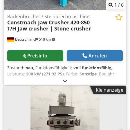
1
/
6
Backenbrecher / Steinbrechmaschine
Constmach Jaw Crusher
420-850
T/H Jaw crusher | Stone crusher
Deutschland
510 km
Preisinfo
Anrufen
Zustand:
neu
, Funktionsfähigkeit:
voll funktionsfähig
,
Leistung:
200 kW (271.92 PS)
, Farbe:
Sonstige
, Baujahr:
2026
, Ausstattung:
ABS
, CONSTMACH Backenbrecher sind
darauf ausgelegt, höchste Langlebigkeit und überlegene
Kleinanzeige
Brechleistung zu bieten und eignen sich somit ideal für
den primären Einsatz in Steinbrüchen und Bergwerken.
Sie sind in der Lage, eine breite Palette von Materialien zu
verarbeiten – von weichstem Kalkstein bis hin zu den
härtesten Granit- und Basaltsorten. Ihre robuste
Konstruktion, das hohe Schwungradmoment und die
spezielle Backengeometrie sorgen für einen