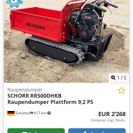
Esfx Abnjck
(EXW / zzgl. MwSt.). Dieser kompakte Raupen-Minidumper
ist ideal für Arbeiten in beengten Bereichen. Das robuste
Hydrauliksystem ermöglicht präzise Bewegungen und
einen sicheren Einsatz an Steigungen bis zu 36 %. Mit
einer Nutzlast von 520 kg eignet sich die Maschine
hervorragend für Bau- und Abbrucharbeiten. Einfach zu
transportieren, niedrige Betriebskosten und sofort
einsatzbereit. === LIEFERUNG === Kranverladung auf
Anfrage möglich. Flexible Versandoptionen je nach Zielort
und Kundenwunsch. Alle Transporte werden professionell
vom Logistikteam von Collé Rental & Sales abgewickelt.
1
/
5
Raupendumper
SCHORR
RR500DHKB
Raupendumper Plattform 9,2 PS
EUR 2’268
Schüttorf
617 km
Festpreis zzgl. MwSt.