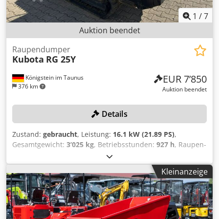
1
/
7
Auktion beendet
Raupendumper
Kubota
RG 25Y
EUR 7’850
Königstein im Taunus
376 km
Auktion beendet
Details
Zustand:
gebraucht
, Leistung:
16.1 kW (21.89 PS)
,
Gesamtgewicht:
3’025 kg
, Betriebsstunden:
927 h
, Raupen-
Dumper, Fabrikat: Kubota, Typ: RG 25Y, Motor: Kubota
D902, Betriebsstunden: 927, 16,1 kW, 7,4km/h, zulässiges
Kleinanzeige
Gesamtgewicht: 3.025kg, gebraucht Dcjdoyuckgepfx Abnok