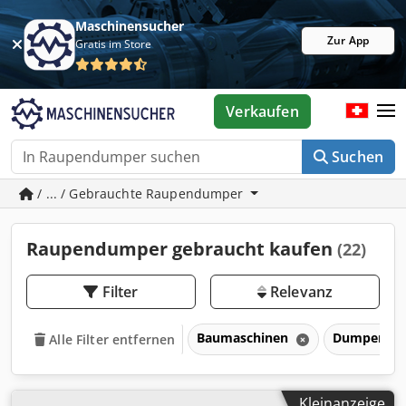
Maschinensucher
Zur App
Gratis im Store
Verkaufen
Suchen
/ ... / Gebrauchte Raupendumper
Raupendumper gebraucht kaufen
(22)
Filter
Relevanz
Baumaschinen
Dumper
Alle Filter entfernen
Kleinanzeige