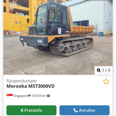
1
/
9
Raupendumper
Morooka
MST3000VD
Singapore
10’333 km
Preisinfo
Anrufen