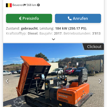
Beveren
568 km
Preisinfo
Anrufen
Zustand:
gebraucht
, Leistung:
184 kW (250.17 PS)
,
Kraftstofftyp:
Diesel
, Baujahr:
2017
, Betriebsstunden:
3’813
h
, Motormarke: Cat Max. Nutzlast: 11000 kg
Produktionsland: JP Dcsdpjy Uq Hqjfx Abnok Wenden Sie
Clickout
sich an Kristoff Van Havere, um weitere Informationen zu
erhalten.