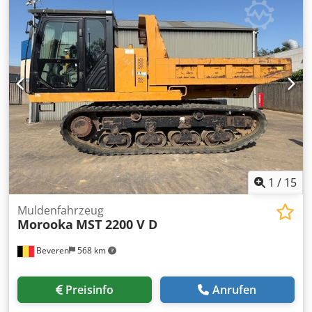
Maschinen zum Verkauf! Stöbern Sie auf unserer Website
und entdecken Sie eine Vielzahl sofort verfügbarer
Maschinen. Wir haben mehr Auswahl als online sichtbar –
rufen Sie uns gerne jederzeit an oder senden Sie uns eine
E-Mail. Alle unsere Maschinen sind vollständig gewartet
und auf Zuverlässigkeit geprüft. Benötigen Sie Bilder?
Kontaktieren Sie uns und wir senden sie Ihnen umgehend
zu. Wir unterstützen Sie auf Niederländisch, Englisch,
Französisch, Deutsch, Spanisch und Russisch. Dodpfx
Aszblnbjbnock Entdecken Sie unser breites Sortiment an
zuverlässigen Maschinen.
1
/
15
Muldenfahrzeug
Morooka
MST 2200 V D
Beveren
568 km
Preisinfo
Anrufen