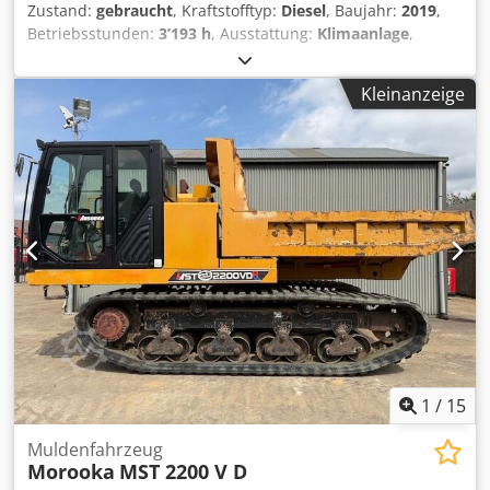
Zustand:
gebraucht
, Kraftstofftyp:
Diesel
, Baujahr:
2019
,
Betriebsstunden:
3’193 h
, Ausstattung:
Klimaanlage
,
AdBlue-System: Ja CE-Kennzeichnung: ja Wenden Sie sich
an Kristoff Van Havere, um weitere Informationen zu
Kleinanzeige
erhalten. = Weitere Optionen und Zubehör = Dedpfxsy U
Txco Abnjck - AdBlue
1
/
15
Muldenfahrzeug
Morooka
MST 2200 V D