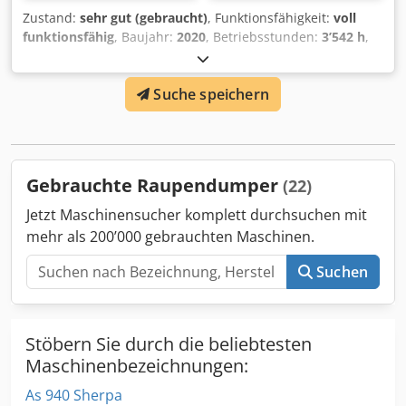
Zustand:
sehr gut (gebraucht)
, Funktionsfähigkeit:
voll
funktionsfähig
, Baujahr:
2020
, Betriebsstunden:
3’542 h
,
Maschinen-/Fahrzeugnummer:
30233
, GEBRAUCHTER
MOROOKA RAUPENDUMPER MODELL: MST3000VD
Suche speichern
SERIENNR. 30233 JAHR: 2020 STUNDEN: 3542 Dodpfx
Aovumh Eobnsck
Gebrauchte Raupendumper
(22)
Jetzt Maschinensucher komplett durchsuchen mit
mehr als 200’000 gebrauchten Maschinen.
Suchen
Stöbern Sie durch die beliebtesten
Maschinenbezeichnungen:
As 940 Sherpa