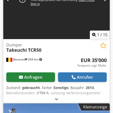
1
/
15
Dumper
Takeuchi
TCR50
EUR 35’000
Beveren
569 km
Festpreis zzgl. MwSt.
Anfragen
Anrufen
Zustand:
gebraucht
, Farbe:
Sonstige
, Baujahr:
2013
,
Betriebsstunden:
3’750 h
, Leistung Verbrennungsmotor:
103 PS (76 kW) Gesamtgewicht (GVW): 6.025 kg
Motorhersteller: Yanmar 4TNV94FHT Tragfähigkeit: 3.700
Kleinanzeige
kg CE-Kennzeichnung: ja Seriennummer: 305200060