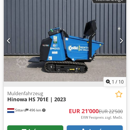
1
/
10
Muldenfahrzeug
Hinowa
HS 701E | 2023
EUR 21’000
Sittard
496 km
EUR 22’500
EXW Festpreis zzgl. MwSt.