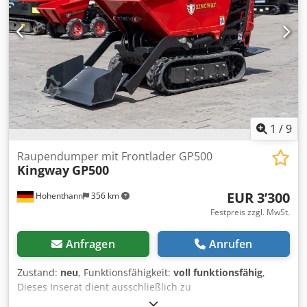
1
/
9
Raupendumper mit Frontlader GP500
Kingway
GP500
EUR 3’300
Hohenthann
356 km
Festpreis zzgl. MwSt.
Anfragen
Anrufen
Zustand:
neu
, Funktionsfähigkeit:
voll funktionsfähig
,
Dieses Inserat dient ausschließlich zu
Informationszwecken und stellt kein Angebot im