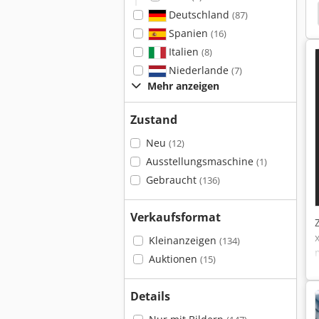
ellbaumaschinen
Zimmermann
Zimmerman
Deutschland
(87)
Spanien
(16)
Italien
(8)
Niederlande
(7)
Mehr anzeigen
Zustand
Neu
(12)
Ausstellungsmaschine
(1)
Gebraucht
(136)
Verkaufsformat
Kleinanzeigen
(134)
Auktionen
(15)
Details