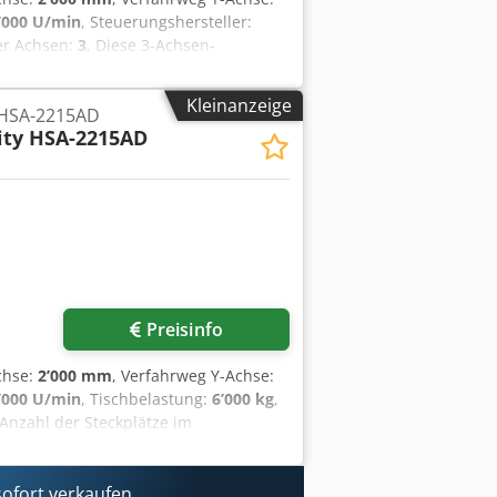
’000 U/min
, Steuerungshersteller:
er Achsen:
3
, Diese 3-Achsen-
llt. Sie verfügt über einen
mm in der Y-Achse und 750 mm in der
Kleinanzeige
 HSA-2215AD
 mm eignet sie sich ideal für große,
nity HSA-2215AD
eistungen sind, sollten Sie die von
“ in Betracht ziehen. Kontaktieren Sie
aujahr 2016), konzipiert für geringen
oßer Arbeitsbereich, geeignet für
inenbau) Crjdezqc A Topfx Angof
Preisinfo
chse:
2’000 mm
, Verfahrweg Y-Achse:
’000 U/min
, Tischbelastung:
6’000 kg
,
 Anzahl der Steckplätze im
alfräsmaschine vom Typ HARTFORD
über einen beeindruckenden Verfahrweg
 in der Z-Achse. Die Maschine verfügt
ofort verkaufen