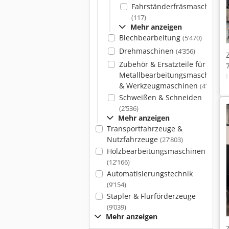
Fahrständerfräsmaschinen
(117)
Mehr anzeigen
Blechbearbeitung
(5’470)
Drehmaschinen
(4’356)
Zubehör & Ersatzteile für
Metallbearbeitungsmaschinen
& Werkzeugmaschinen
(4’086)
Schweißen & Schneiden
(2’536)
Mehr anzeigen
Transportfahrzeuge &
Nutzfahrzeuge
(27’803)
Holzbearbeitungsmaschinen
(12’166)
Automatisierungstechnik
(9’154)
Stapler & Flurförderzeuge
(9’039)
Mehr anzeigen