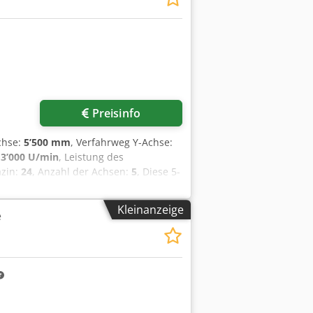
eitung. CNC Bahnsteuerung
rfahrwege: X-Achse (Längshub) 2800
aschinenlänge 12434 mm
chtung (kein IKZ) Späneförderer
Preisinfo
chse:
5’500 mm
, Verfahrweg Y-Achse:
:
3’000 U/min
, Leistung des
azin:
24
, Anzahl der Achsen:
5
, Diese 5-
tellt. Sie verfügt über einen
mm in der Y-Achse und 1.500 mm in
Kleinanzeige
e
mit ISO-50-Kegel und einem
1
tet. Wenn Sie auf der Suche nach
rkauf angebotene Portalfräsmaschine
 weitere Details. • Orthogonalkopf:
erkzeugspannung (Spannkraft 20.000 N)
24.000 U/min; Motorleistung 17,5 kW;
n; Drehbereich ±180°;