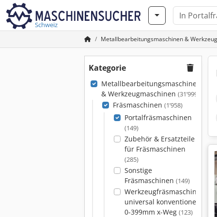
Schweiz
Metallbearbeitungsmaschinen & Werkzeu
Kategorie
Metallbearbeitungsmaschinen
& Werkzeugmaschinen
(31’999)
Fräsmaschinen
(1’958)
Portalfräsmaschinen
(149)
Zubehör & Ersatzteile
für Fräsmaschinen
(285)
Sonstige
Fräsmaschinen
(149)
Werkzeugfräsmaschinen
universal konventionell
0-399mm x-Weg
(123)