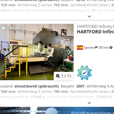
1’530 mm
, Verfahrweg Z-Achse:
750 mm
, Spindeldrehzahl (max.):
6
FANUC
, Anzahl der Steckplätze im Werkzeugmagazin:
30
, Anzahl d
Portalfräsmaschine „Vision Wide Vision“ wurde im Jahr 2016 hergeste
beeindruckenden Verfahrweg von 2.000 mm in der X-Achse, 1.530 
HARTFORD Infinity
Z-Achse. Dank der großzügigen Tischabmessungen von 2.000 × 1.530
HARTFORD
Infi
flache Werkstücke. Wenn Sie auf der Suche nach hochwertigen Fräsl
uns zum Verkauf angebotene Portalfräsmaschine „Vision Wide Vision
uns für weitere Informationen. • Highlights: • Moderne Maschine (B
Spanien
293 km
Wartungsaufwand und einfache Integration in Fertigungslinien • Gr
große, flache Werkstücke (Formenbau, Luft- und Raumfahrt, Masch
Technical Specification Taper Size BT 50
1
/
11
Zustand:
einsatzbereit (gebraucht)
, Baujahr:
2007
, Verfahrweg X-A
1’500 mm
, Verfahrweg Z-Achse:
780 mm
, Spindeldrehzahl (max.):
6
Werkzeuggewicht:
15’000 g
, Leistung des Spindelmotors:
22’000 W
,
Werkzeugmagazin:
32
, Anzahl der Achsen:
3
, Diese 3-Achsen-Port
Infinity HSA-2215AD wurde im Jahr 2007 hergestellt. Sie verfügt 
von 2.000 mm in der X-Achse, 1.500 mm in der Y-Achse und 780 mm
Portalfräsmaschinen s