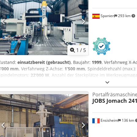
Bearbeitungsvolumen mit überragender Dynamik in der Endbearb
Heidenhain iTNC 530 5 gesteuerte Achsen (simultan): X/Y/Z/C/B Ve
Spanien
293 km
mm Y-Achse (Querhub) 2200 mm Z-Achse (Vertikalhub) 800 mm M
Maschinenbreite 3597 mm Maschinenhöhe 4622 mm Kühlmitteleinri
1
/
5
Zustand:
einsatzbereit (gebraucht)
, Baujahr:
1999
, Verfahrweg X-A
3’000 mm
, Verfahrweg Z-Achse:
1’500 mm
, Spindeldrehzahl (max.)
Spindelmotors:
22’000 W
, Anzahl der Steckplätze im Werkzeugmag
Achsen-Maschine vom Typ MECOF DYNAMILL 3000L wurde 1999 herges
beeindruckenden Verfahrweg von 5.500 mm in der X-Achse, 3.000 
Portalfräsmaschin
der Z-Achse. Die Maschine ist mit einer leistungsstarken Spindel 
JOBS
Jomach 24
Werkzeugmagazin mit einer Kapazität von 24 Werkzeugen ausgestat
hochwertigen Fräsleistungen sind, sollten Sie die von uns zum Ve
MECOF DYNAMILL 3000L in Betracht ziehen. Kontaktieren Sie uns für
Drehzahlbereich 10–3.000 U/min; Leistung 22 kW; automatische W
Ensisheim
136 km
• PDFTwin 15-Kopf (GAMFIOR-Elektrospindel): Drehzahlbereich 600–
E18-Elektrospindel • Indexierte Positionierplattform: 360 Positione