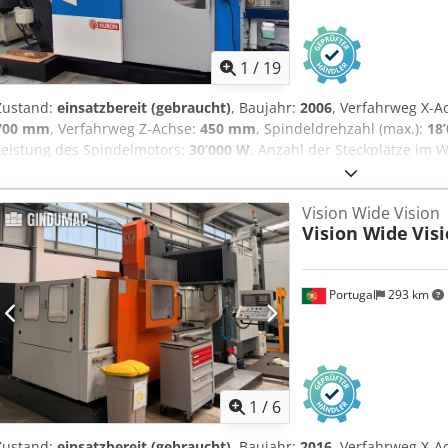
1
/
19
Zustand:
einsatzbereit (gebraucht)
, Baujahr:
2006
, Verfahrweg X-A
700 mm
, Verfahrweg Z-Achse:
450 mm
, Spindeldrehzahl (max.):
18
Leistung des Spindelmotors:
30’000 W
, Anzahl der Steckplätze im
Achsen:
5
, Diese 5-Achsen-Portalfräsmaschine vom Typ Huron K2X 8 
Sie verfügt über einen beeindruckenden Verfahrweg von 2.000 mm i
Vision Wide Vision
Achse und 1.100 mm in der Z-Achse. Die Maschine verfügt über ein
Vision Wide
Vis
Abmessungen 2.300 × 1.500 mm und einer maximalen Tischbelastun
Suche nach hochwertigen Fräsleistungen sind, sollten Sie die von
K2X 8 Five in Betracht ziehen. Kontaktieren Sie uns für weitere Deta
Portugal
293 km
5-Achsen-Bearbeitung • Drehachse (B): ±110° • Drehtischachse (C): 
1.500 mm • Spindelkonus: HSK-A63 • Kühlmittelzufuhr durch die Sp
Späneförderer • Tragbares MPG-Handrad
1
/
6
Zustand:
einsatzbereit (gebraucht)
, Baujahr:
2016
, Verfahrweg X-A