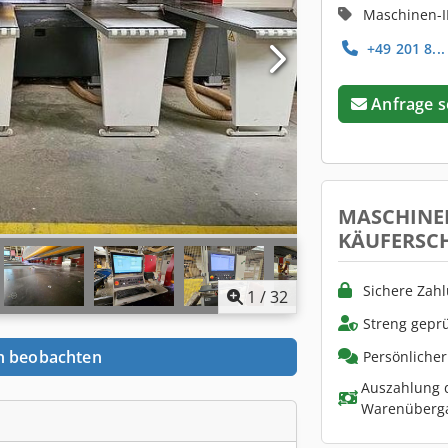
Maschinen-I
+49 201 8...
Anfrage 
MASCHINE
KÄUFERSC
Sichere Zah
1
/
32
Streng geprü
n beobachten
Persönliche
Auszahlung d
Warenüberg