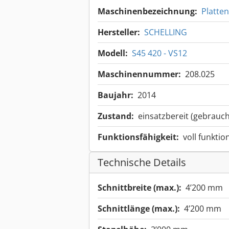
Maschinenbezeichnung:
Platten
Hersteller:
SCHELLING
Modell:
S45 420 - VS12
Maschinennummer:
208.025
Baujahr:
2014
Zustand:
einsatzbereit (gebrauch
Funktionsfähigkeit:
voll funktio
Technische Details
Schnittbreite (max.):
4’200 mm
Schnittlänge (max.):
4’200 mm