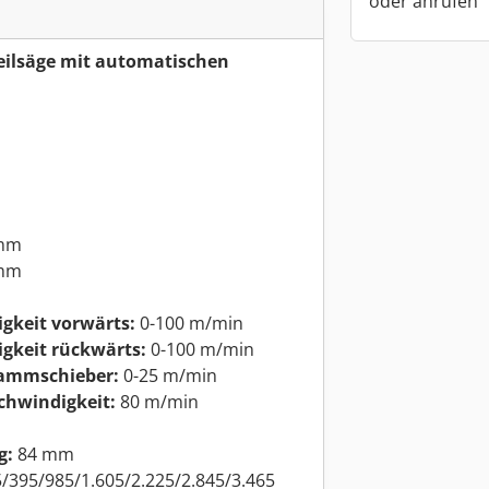
oder anrufen
teilsäge mit automatischen
mm
mm
keit vorwärts:
0-100 m/min
gkeit rückwärts:
0-100 m/min
rammschieber:
0-25 m/min
hwindigkeit:
80 m/min
g:
84 mm
/395/985/1.605/2.225/2.845/3.465