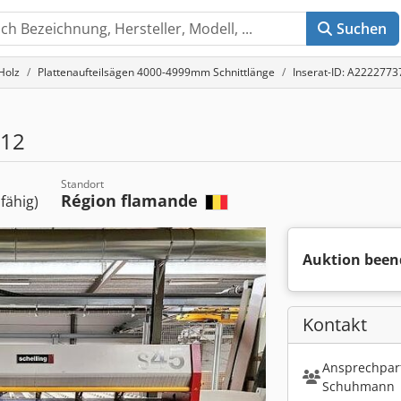
Suchen
Holz
Plattenaufteilsägen 4000-4999mm Schnittlänge
Inserat-ID: A2222773
S12
Standort
Région flamande
sfähig)
Auktion been
Kontakt
Ansprechpart
Schuhmann