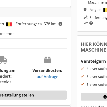
Maschinen
Belgien
Entfernung
km
ien
– Entfernung: ca. 578 km
ionsende
HIER KÖNN
MASCHINE
Versteigern 
Sie verkauf
lung am
Versandkosten:
ndort:
auf Anfrage
Sie verkaufe
tenlos
Sie verkaufe
eitstellung stellen