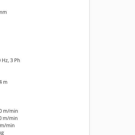
 mm
 Hz, 3 Ph
,4 m
0 m/min
0 m/min
 m/min
kg