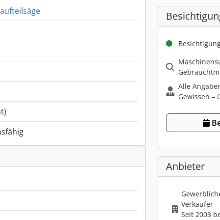
aufteilsäge
Besichtigun
Besichtigun
Maschinensu
Gebrauchtma
Alle Angabe
Gewissen – ü
t)
Be
nsfähig
Anbieter
Gewerbliche
Verkäufer
Seit 2003 b