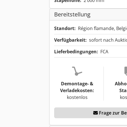
Stapelhöhe:
2’000 mm
Bereitstellung
Standort:
Région flamande, Belg
Verfügbarkeit:
sofort nach Aukt
Lieferbedingungen:
FCA
Demontage- &
Abho
Verladekosten:
Sta
kostenlos
kos
Frage zur Ber