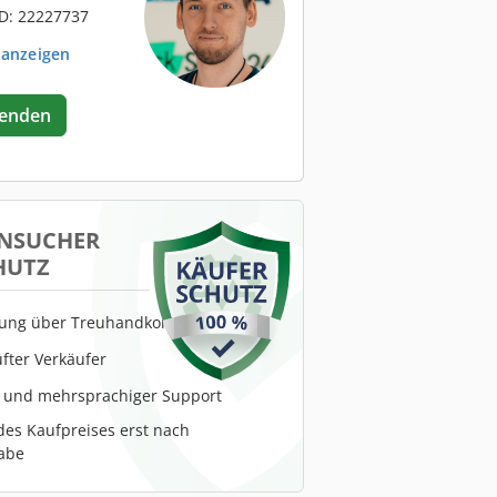
D: 22227737
 anzeigen
senden
NSUCHER
HUTZ
lung über Treuhandkonto
fter Verkäufer
r und mehrsprachiger Support
es Kaufpreises erst nach
abe