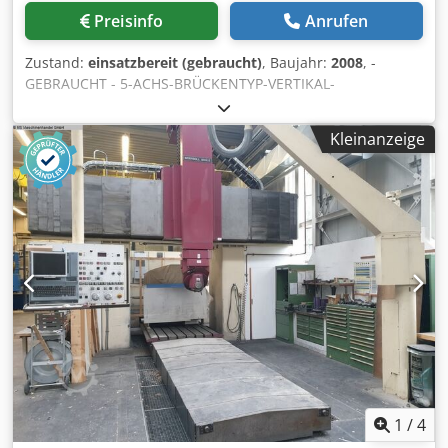
Afjyglx Reueck - Spindelbohrung: 53 mm - Spindellager
Preisinfo
Anrufen
(Innendurchmesser): 85 mm - Verfahrweg Z3: 510 mm -
Verfahrgeschwindigkeit: 45 m/min - Maximale
Zustand:
einsatzbereit (gebraucht)
, Baujahr:
2008
, -
Massenträgheit für Spannmittel und Werkstück: 0,08 kgm²
GEBRAUCHT - 5-ACHS-BRÜCKENTYP-VERTIKAL-
- Gegenspindel-Spannsystem: Hohlspannzylinder mit
BEARBEITUNGSZENTRUM X-ACHSENWEG: 1750 mm Y-
Zugrohr und integriertem pneumatischem Teileauswerfer
ACHSENWEG: 1400 mm Z-ACHSENWEG: 600 mm EILGÄNGE
- Max. Futtergröße: 160 mm Gegenspindel-Antrieb: - AC-
Kleinanzeige
X-Y-Z: 35 m/min SPINDEL: 18000 U/min; 18,5-25 kW; HSK
Hohlspindelmotor, Leistung (100%/40%ED): 11 / 15 kW -
A63 TISCHGRÖSSE: 1000 x 1200 mm MAX. ZULÄSSIGE
Drehzahlbereich (stufenlos regelbar): 0 - 7000 U/min - Max.
BELASTUNG: 5000 kg WERKZEUGMAGAZIN: KETTENTYP; 30
Drehmoment an der Spindel: 100 Nm C-Achsen (Spindeln
POSITIONEN KOPF: A/B-ACHSEN AUTOMATISCH
1 und 2): - Auflösung der Rundachse: 0,001 ° -
STEUERUNG: HEIDENHAIN iTNC 530 Dcsdpfxjwl R Dde
Eilgangsgeschwindigkeit: 1000 / 100 U/min -
Afusk GEWICHT: 18000 kg GESAMTABMESSUNGEN: 6000 x
Spindelindexierung (Scheibenbremse): 0,01 °
4000 x 3850 mm ZUBEHÖR: SPÄNEFÖRDERER; LASER-
Vorschubantriebe: - Eilganggeschwindigkeit X / Z: 30 / 45
WERKZEUGEINSTELLGERÄT; PORTABLE HANDRAD
m/min - Vorschubkraft X: 4000 N - Vorschubkraft Z / Z2 /
Z3: 5000 / 5000 / 6000 N - Positionsstreubreite Ps nach VDI
3441 in X / Y / Z: 3 / 3 / 3 µm Werkzeugwender 1 und 2
(oberes und unteres System): - Radial-Werkzeugrevolver:
mit Richtungslogik und angetriebenen Werkzeugen -
Anzahl der Werkzeugstationen pro Werkzeugwender: 12 -
1
/
4
Werkzeugaufnahmen nach DIN 69880: VDI 25 -