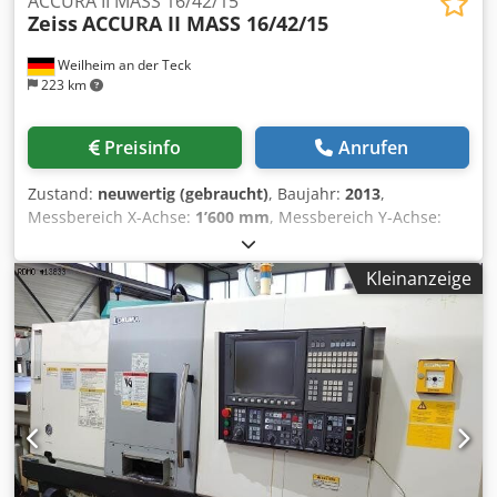
ACCURA II MASS 16/42/15
Zeiss
ACCURA II MASS 16/42/15
Weilheim an der Teck
223 km
Preisinfo
Anrufen
Zustand:
neuwertig (gebraucht)
, Baujahr:
2013
,
Messbereich X-Achse:
1’600 mm
, Messbereich Y-Achse:
4’200 mm
, Messbereich Z-Achse:
1’500 mm
,
Werkstückgewicht (max.):
5’000 kg
, Ausstattung:
Kleinanzeige
Typenschild vorhanden
, CARL ZEISS CNC-Koordinaten-
Messgerät ACCURA II MASS 16/42/15 Baujahr: 2013
Aufgearbeitet: 2025 Messbereich: X= 1600 mm, Y= 4200
mm, Z= 1500 mm Steuerung: C99 SR VII Dcodoydnzcopfx
Afujk Bedienpult: BP26_SE Sensor: VAST XT GOLD und RDS-
CAA mit VAST XXT Tasterwechselmagazin: Multi Sensor
Rack MSR Automatische Temperaturkompensation
Genauigkeit: VAST XT GOLD / RDS-CAA XXT MPE-E 3,6+L/300
4,9+L/200 R0 2,4 5,5 MPE-P 3,6 4,9 MPE-THP 3,7/68sec
4,7/68sec RONt 3,5 5,5 HP Z4 WIN11 Workstation mit 27"