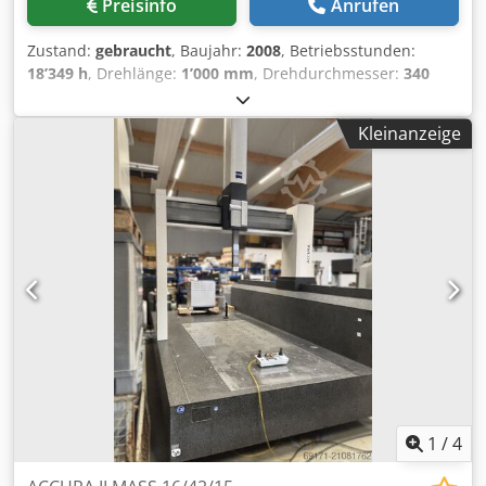
Preisinfo
Anrufen
Zustand:
gebraucht
, Baujahr:
2008
, Betriebsstunden:
18’349 h
, Drehlänge:
1’000 mm
, Drehdurchmesser:
340
mm
, Spindeldrehzahl (max.):
4’800 U/min
, Produced 2008,
Cuting time 18349 h, OSP P200L 4 Axis double Turret
Kleinanzeige
VDI40, A-Turret VDI40 V12 *Live tools, B-Turret VDI 40 V8,
Turning Diameter 340 mm, turning length 1000 mm,
Standard Spindle Bore, Main Spindle 4800 Rpm, Tailstock,
manuell, Touchsetter, chip conveyer, Coolant station, good
working & geometry condition, optional Tools available
Dodpoyu N Uxefx Afuock
1
/
4