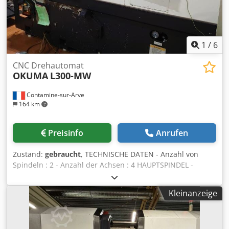
Minitor Calypso Basic aktuelle Version Jede weitere Option
möglich Zubehör: Einmesskugel Wechselteller XT und XXT
Wechselmagazinplätze Tasterzubehör Dokumetation
Weiteres Zubehör
1
/
6
CNC Drehautomat
OKUMA
L300-MW
Contamine-sur-Arve
164 km
Preisinfo
Anrufen
Zustand:
gebraucht
, TECHNISCHE DATEN - Anzahl von
Spindeln : 2 - Anzahl der Achsen : 4 HAUPTSPINDEL -
Spindelnase : A2-8 - Spindeldrehzahl : 3000 [Upm] - Max.
Stangendurchmesser : 80 [mm] - Max. bearbeitbaren
Kleinanzeige
Durchmesser : 300 [mm] - Max. Durchmesser auf
Werkbank : 520 [mm] Dcsdpfxouhbnno Afujk - Minimum
Auflösung C-Achse : 0.001 [Grad] GEGENSPINDEL -