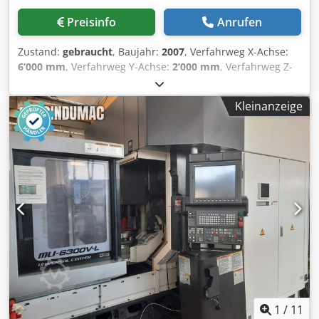
Stangendurchmesser: 6-80 mm
Preisinfo
Anrufen
Zustand:
gebraucht
, Baujahr:
2007
, Verfahrweg X-Achse:
6’000 mm
, Verfahrweg Y-Achse:
2’000 mm
, Verfahrweg Z-
Achse:
1’250 mm
, Drehzahl (max.):
5’000 U/min
,
SPINDELANSCHLUSS ISO 50 VERFAHRWEG X-ACHSE 6000
Kleinanzeige
mm SCHLITTENVERFAHRWEG Z-ACHSE 1250 mm
VERTIKALVERFAHRWEG Y-ACHSE 2000 mm
SPINDELDREHZAHL 5000 U/min VORSCHÜBE 8000 mm/min
SPINDELMOTORLEISTUNG 37 kW CNC HEIDENHAIN iTNC
530 FERNBEDIENBARES BEDIENPULT STOLLE-TISCH
7000x2000 mm, 15 t/m² Belastbarkeit ERHÖHTER TISCH
1080 x 7220 x H 820 mm WERKZEUGWECHSLER MIT 40
PLÄTZEN SPÄNETRANSPORT KONTINUIERLICH
POSITIONIERBAUER KOPF TUPC 0,001°x0,001° INNERE
SPINDELKÜHLUNG 20 bar RTCP-FUNKTION FPT AUTOCAL
HOCH- UND NIEDERDRUCK-KÜHLMITTELTANK MIT
AUßENPAPIERFILTER 2 AUTOMATISCHE HORIZONTALE
TEILER MIT 2 STÜTZTISCHEN Dedswz H Rfopfx Afuock 1
WERKSTÜCKTASTER
1
/
11