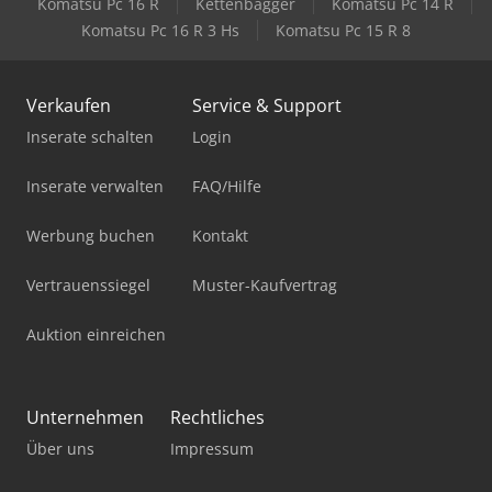
Komatsu Pc 16 R
Kettenbagger
Komatsu Pc 14 R
Komatsu Pc 16 R 3 Hs
Komatsu Pc 15 R 8
Verkaufen
Service & Support
Inserate schalten
Login
Inserate verwalten
FAQ/Hilfe
Werbung buchen
Kontakt
Vertrauenssiegel
Muster-Kaufvertrag
Auktion einreichen
Unternehmen
Rechtliches
Über uns
Impressum