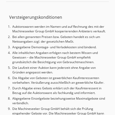
Maschinendimensionen X/Y/Z: ca.
6600mm/6000mm/3200mm, Gewicht: ca. 18000kg,
Steuerung: Siemens Sinumerik, Betriebsstunden: ca.
Versteigerungskonditionen
24152. Die Maschine weist einen Systemfehler auf -
Runtime Error 285, Application oem4421 - und das PLC
Auktionswaren werden im Namen und auf Rechnung des mit der
fährt nicht hoch. Dokumentation vorhanden. Eine
Machineseeker Group GmbH kooperierenden Anbieters verkauft.
Besichtigung vor Ort ist möglich. Cedpfx Adow Nq Rqorjrf
Bei allen genannten Preisen bzw. Geboten handelt es sich um
Nettoangaben zzgl. der gesetzlichen MwSt.
Angegebene Demontage- und Verladekosten sind bindend.
Alle inhaltlichen Angaben erfolgen nach bestem Wissen und
Gewissen – die Machineseeker Group GmbH empfiehlt
grundsätzlich die Besichtigung von Gebrauchtmaschinen.
Die Laufzeit einer Auktion kann jederzeit ohne Angabe von
Gründen angepasst werden.
Die Abgabe von Geboten ist gewerblichen Kaufinteressenten
vorbehalten. Veräußerung ausschließlich an gewerbliche Käufer.
Durch Abgabe eines Gebots erklärt sich der Kaufinteressent in
Bezug auf die Auktionsware als fachkundig und informiert.
Abgegebene Einzelgebote beziehungsweise Maximalgebote sind
verbindlich.
Die Machineseeker Group GmbH behält sich die Prüfung
eingehender Gebote vor. Die Machineseeker Group GmbH kann