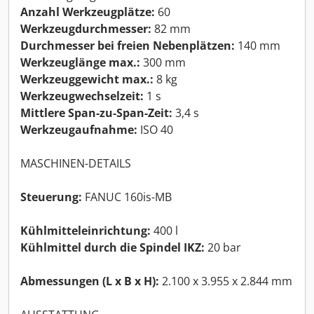
Anzahl Werkzeugplätze:
60
Werkzeugdurchmesser:
82 mm
Durchmesser bei freien Nebenplätzen:
140 mm
Werkzeuglänge max.:
300 mm
Werkzeuggewicht max.:
8 kg
Werkzeugwechselzeit:
1 s
Mittlere Span-zu-Span-Zeit:
3,4 s
Werkzeugaufnahme:
ISO 40
MASCHINEN-DETAILS
Steuerung:
FANUC 160is-MB
Kühlmitteleinrichtung:
400 l
Kühlmittel durch die Spindel IKZ:
20 bar
Abmessungen (L x B x H):
2.100 x 3.955 x 2.844 mm