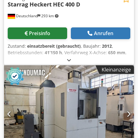
Starrag Heckert
HEC 400 D
Deutschland
293 km
Preisinfo
Anrufen
Zustand:
einsatzbereit (gebraucht)
, Baujahr:
2012
,
Betriebsstunden:
41’150 h
, Verfahrweg X-Achse:
650 mm
,
Steuerungshersteller:
SIEMENS
, Steuerungsmodell:
Sinumerik 840D sl
, Gesamtgewicht:
10’000 kg
,
Kleinanzeige
Spindeldrehzahl (max.):
12’000 U/min
, Leistung des
Spindelmotors:
33’500 W
, Anzahl der Steckplätze im
Werkzeugmagazin:
80
, Anzahl der Achsen:
4
, Diese 4-
Achsen Starrag Heckert HEC 400 D wurde 2012 hergestellt.
Sie verfügt über eine maximale Spindeldrehzahl von
12.000 U/min und eine Werkzeugmagazinkapazität von 80
Werkzeugen, was eine effiziente Bearbeitung ermöglicht.
Die Maschine verfügt über zwei Werkstückpaletten mit
einer Größe von 400 × 500 mm. Wenn Sie auf der Suche
nach hochwertigen Bearbeitungsmöglichkeiten sind,
sollten Sie das horizontale Bearbeitungszentrum Starrag