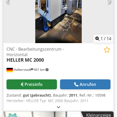
1
/
14
CNC - Bearbeitungszentrum -
Horizontal
HELLER
MC 2000
Halberstadt
601 km
Preisinfo
Anrufen
Zustand:
gut (gebraucht)
, Baujahr:
2011
, Ref.-Nr.: 10598
Hersteller: HELLER Typ: MC 2000 Baujahr: 2011
Steuerungsart: CNC-Steuerung Steuerung: Siemens 840 D
sl Lagerort: Halberstadt Ursprungsland: Hermany
Kleinanzeige