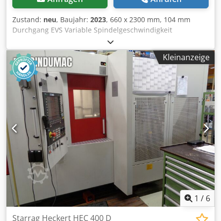
Zustand:
neu
, Baujahr:
2023
, 660 x 2300 mm, 104 mm
Durchgang EVS Variable Spindelgeschwindigkeit
Csdpfxoptabaj Adrerf Kühlung 2 Stück MT5 Center
Standard-Werkzeugmaschinen Handbuch und
Kleinanzeige
Ersatzteilliste 3 Krallen 12" Sk-Typ 2-Achsen-Digitalanzeige
FAGOR Schnellwechsel-Meißelrevolver
1
/
6
Starrag Heckert HEC 400 D