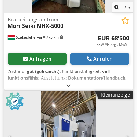
1
/
5
Bearbeitungszentrum
Mori Seiki
NHX-5000
EUR 68’500
Székesfehérvár
775 km
EXW VB zzgl. MwSt.
Anfragen
Anrufen
Zustand:
gut (gebraucht)
, Funktionsfähigkeit:
voll
funktionsfähig
, Ausstattung:
Dokumentation/Handbuch,
Späneförderer
, Gebrauchtes Mori Seiki NHX5000
Horizontal-Bearbeitungszentrum in ausgezeichnetem
Kleinanzeige
Zustand zu verkaufen. Modell: NHX-5000/40 Baujahr: 2012
Credpfouf S Rzex Adrof Die Maschine ist nach vorheriger
Absprache vor Ort verfügbar. Lieferzeit: ab Werk
Székesfehérvár. Auf Anfrage unterstützen wir Sie gerne bei
der Demontage und Montage der Maschine.