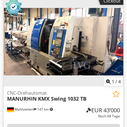
Clickout
Späneförderer, linksseitiger Stangenlader FMB Turbo 3-36,
Seriennummer: 51-261463/876667, Baujahr: 2011, Filter-
und Kühleinheit, Hochdruckanlage COMBILOOP, ohne
Werkzeuge Djdpfxezqy T Ns Ahzsck
1
/
4
CNC-Drehautomat
MANURHIN
KMX Swing 1032 TB
EUR 43’000
Mahlstetten
147 km
Noch 68 Tage