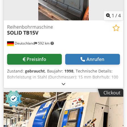
1
/
4
Reihenbohrmaschine
SOLID
TB15V
Deutschland
592 km
Preisinfo
Anrufen
Zustand:
gebraucht
, Baujahr:
1998
, Technische Details:
Bohrleistung in Stahl (Durchmesser): 15 mm Bohrhub: 100
mm Gewindeschneiden: M16 Anzahl der Bohrstationen: 3
Bohrspindel-Morsekegel: 3x MK2 Spindelausladung: 220
Clickout
mm Spindelabstand: 335 mm Spindelstockverstellung:
(vertikal) 290 manuell mm Vorschub:: mauell mm/U
Spindeldrehzahl:: 220-1600 / 400-3200 / 800-6400 U/min
Entfernung Spindel/Tisch: min./max.: 235/525 mm
Tischfläche: 1270 x 315 mm Tischverstellung: fest / fix mm
Gesamtleistungsbedarf: nicht bekannt kW