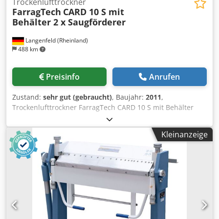
Trockenlufttrockner
FarragTech
CARD 10 S mit
Behälter 2 x Saugförderer
Langenfeld (Rheinland)
488 km
Preisinfo
Anrufen
Zustand:
sehr gut (gebraucht)
, Baujahr:
2011
,
Trockenlufttrockner FarragTech CARD 10 S mit Behälter
und 2 x Saugförderer ICEVA GS-4mD Lager-Nr.: 503577
Maschinentyp/ Gerätetyp: Trockenlufttrockner Hersteller:
Kleinanzeige
FarragTech GmbH Typ: CARD 10 S Baujahr: 2011
Behältervolumen: 10 ltr. Durchsatz: 2 h/3,25 kg/80° ABS
Leistung: 1,1 kW Spannung: 230 Volt Trichtervolumen: 70
ltr Dsdpfx Ajy Akk Sohzjck Zubehör: 2x Saugförderer ICEVA
GS-4mD