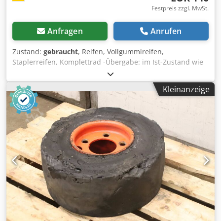
Festpreis zzgl. MwSt.
Anfragen
Anrufen
Zustand:
gebraucht
, Reifen, Vollgummireifen,
Staplerreifen, Komplettrad -Übergabe: im Ist-Zustand wie
besichtigt -Reifenzustand: siehe Fotos -Hersteller: Master
Solid, Vollgummmireifen Typ Super Elastic 2 Stück -
Kleinanzeige
Reifengröße: 6.50-10 RIM 5.00F-10 Dsdpfx Aoututcshzsck -
Lochkreis: Ø 150 x 13 mm -Rezess: Ø 120 mm -
Preis/Abgabe: komplett -Abmessung jew.: Ø 570 x 160 mm
-Gewicht: 48 kg/Stück