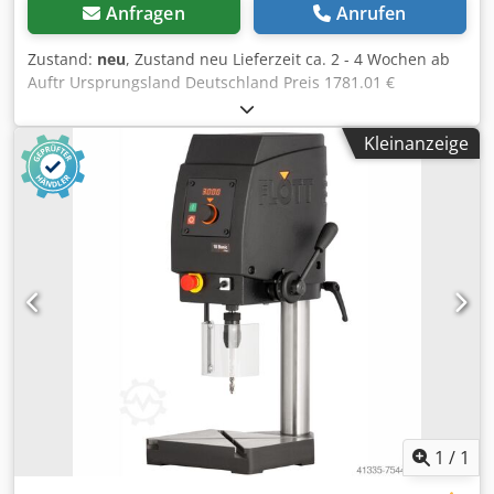
Anfragen
Anrufen
Zustand:
neu
, Zustand neu Lieferzeit ca. 2 - 4 Wochen ab
Auftr Ursprungsland Deutschland Preis 1781.01 €
Bohrleistung in Baustahl 10 mm Aufnahme B 16
Ausladung 180 mm Drehzahlen 250 - 3000 U/min Motor
Kleinanzeige
0,45 kW Länge 400 mm Breite 248 mm Höhe 460 mm
Gewicht 30 kg Pinolenhub 50 mm Abstand Spindel - Tisch
105 - 245 mm Tisch 300 x 200 mm Säulendurchmesser 50
mm Dauer-/Normalbohrleistung 10 / 12 (in E335/ST60)
Manueller Vorschub Digitale Drehzahlanzeige Dodpeynmz
Nofx Ahzsck Robuste, qualitativ hochwertige und geneigte
Rotations-Haube für einfaches Ablesen der Drehzahl LED-
Beleuchtung Schnell verstellbarer und ergonomischer
Bohrtiefenanschlag Stufenlose Drehzahlregelung u?ber
mittigen Drehknopf NOT-AUS-Schlagtaster Thermischer
Überlastungsschutz Unterspannungsauslöser Bohrschutz
mit elektr. Absicherung Anschlußkabel mit Schuko-Stecker
(1,2 m) 3 Jahre Garantie bei Einschichtbetrieb OPTIONEN:
Maschinenschrank mit Tür und Schublade Bohrpaket 2
1
/
1
(Schraubstock & Schnellspannbohrfutter)