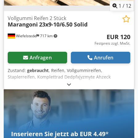
1
/
12
Vollgummi Reifen 2 Stück
Marangoni
23x9-10/6.50 Solid
EUR 120
Wiefelstede
717 km
Festpreis zzgl. MwSt.
Anfragen
Anrufen
Zustand:
gebraucht
, Reifen, Vollgummireifen,
Staplerreifen, Komplettrad Dedpfxjyzmyte Ahzeck
-Übergabe: im Ist-Zustand wie besichtigt -Zustand: siehe
Fotos -Hersteller: Marangoni, Vollgummmireifen Eltor mit
Felge 2 Stück -Reifengröße: 23x9-10/6.50 Solid -Lochkreis:
Ø 160 x 23 mm -Nabenbohrung: Ø 110 mm -Preis/Abgabe:
komplett -Abmessung jew.: Ø 490 x 200 mm -Gewicht: 42
kg/St.
Inserieren Sie jetzt ab EUR 4.49
*