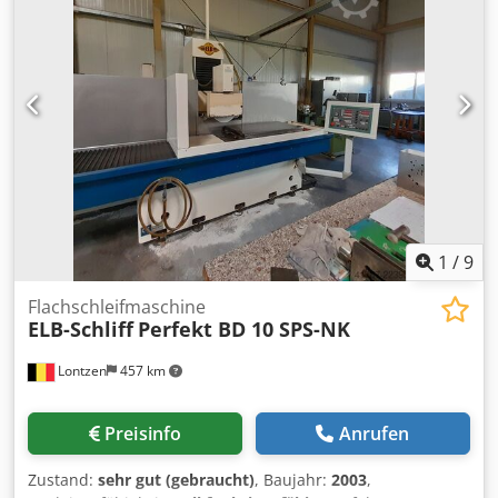
mittels Fußpedal, Hände sind frei für das Werkstück -
Manuelle Biegemaschine für Standardbiegeaufgaben -
Segmentierte Oberwange für eine große Anzahl von
Biegemöglichkeiten - Optimales Preis-Leistungsverhältnis -
Schneller und einfacher Biegevorgang mittels Bügelgriff -
Rutschfester Gummibelag beim Fußpedal für sicheres
Arbeiten - Leichtes Einstellen der Unterwange auf die
jeweilige Blechstärke - Hohe Oberwange zum Herstellen
von hoch aufgekanteten Profilen
1
/
9
Flachschleifmaschine
ELB-Schliff
Perfekt BD 10 SPS-NK
Lontzen
457 km
Preisinfo
Anrufen
Zustand:
sehr gut (gebraucht)
, Baujahr:
2003
,