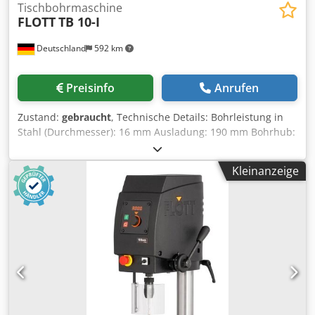
Tischbohrmaschine
FLOTT
TB 10-I
Deutschland
592 km
Preisinfo
Anrufen
Zustand:
gebraucht
, Technische Details: Bohrleistung in
Stahl (Durchmesser): 16 mm Ausladung: 190 mm Bohrhub:
60 mm Dcsdpeu Id Dzjfx Ahzek Abstand Spindel/Tisch
max.: 250 mm Drehzahlbereich: 410 / 725 / 1100 / 1700 bei
Kleinanzeige
4step U/min Spindelaufnahme MK: MK 2
Tischaufspannfläche: 155 x 155 mm Senkrechtverstellung:
Tisch/table = 180 mm Tisch drehbar: 360 ° Aufspannfläche
der Grundplatte: 175 x 175 mm Abstand Spindelmitte bis
Grundplatte:: max. 360 mm Säulendurchmesser: 70 mm
Maschinengewicht ca.: 65 kg Abmessungen L x B x H: 0,6 x
0,3 x 0,85 m Bohrpinole mit Bohrfutter 1 - 16mm
ausgestattet Tisch drehbar *