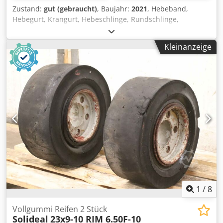
Zustand:
gut (gebraucht)
, Baujahr:
2021
, Hebeband,
Hebegurt, Krangurt, Hebeschlinge, Rundschlinge,
Doppelwebschlauch -Hersteller: Solid, Rundschlinge
Doppelwebschlauch | EN 1492/1-2 -Typ/Tragkraft: WLL
Kleinanzeige
10.000 kg -Länge: 4,0 m -Anzahl: 4x Rundschlinge
verfügbar -Preis: pro Stück Dcodpfx Aszrl Nrshzjk -
Transportabmessung: Ø 540 x 100 mm -Gewicht: 7,3 kg/St.
1
/
8
Vollgummi Reifen 2 Stück
Solideal
23x9-10 RIM 6.50F-10