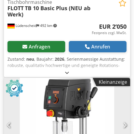
Tischbohrmaschine
FLOTT
TB 10 Basic Plus (NEU ab
Werk)
EUR 2’050
Lüdenscheid
492 km
Festpreis zzgl. MwSt.
Anfragen
Anrufen
Zustand:
neu
, Baujahr:
2026
, Serienmaessige Ausstattung:
robuste, qualitativ hochwertige und geneigte Rotations-
Haube fuer einfaches Ablesen der Drehzahl LED-
Beleuchtung schnell verstellbarer und ergonomischer
Kleinanzeige
Bohrtiefenanschlag stufenlose Drehzahlregelung
Anschlusskabel mit SCHUCO-Stecker (1,2 m)
Unterspannungsausloeser Bohrschutz mit elektr.
Absicherung thermischer Ueberlastungsschutz Not-Aus-
Schlagtaster Gewicht in kg: 44 Motor kW: 0,45
Wechselstrom 230 V Drehzahl 1/min: 250-3000
Bohrleistung mm: - Stahl Ø 12 mm - Aluminium Ø 20 mm -
Weichholz Ø 40 mm - Bohrtiefe 60 mm - Ausladung 220