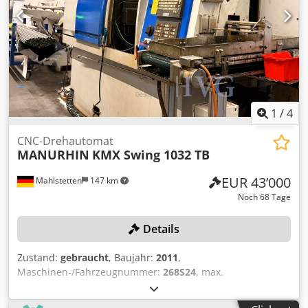
Maschinengewicht ca.: 0,72 t Abmessung Maschine ca.
LxBxH: 1,4 x 0,8 x 2,25 m inkl. Kühlwasseranlage
Bedienung per Hand- und Fußbedienung Die
Bohrspindeln sind ausgestattet wie folgt: 1x Bohrfutter
13mm 2x Schnellspannfutter 10mm * Dedpfju Idutex
Ahzeck
1
/
4
CNC-Drehautomat
MANURHIN
KMX Swing 1032 TB
EUR 43’000
Mahlstetten
147 km
Noch 68 Tage
Details
Zustand:
gebraucht
, Baujahr:
2011
,
Maschinen-/Fahrzeugnummer:
268S24
, max.
Stangendurchmesser: 32 mm, max. Bearbeitungslänge:
250 mm, mit Steuerung FANUC Series 160i-TB, Förderband,