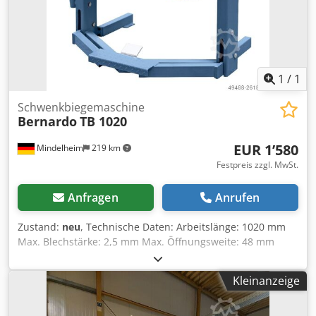
1
/
1
Schwenkbiegemaschine
Bernardo
TB 1020
EUR 1’580
Mindelheim
219 km
Festpreis zzgl. MwSt.
Anfragen
Anrufen
Zustand:
neu
, Technische Daten: Arbeitslänge: 1020 mm
Max. Blechstärke: 2,5 mm Max. Öffnungsweite: 48 mm
Biegewinkel: 0 - 135 ° Breite: 1350 mm Tiefe: 820 mm
Höhe: 1140 mm Gewicht ca.: 285 kg Merkmale: Djdjct
Kleinanzeige
Rzbspfx Ahzeck - Universell einsetzbare Biegemaschine für
Spenglereien und Reparaturbetriebe - Robuste Bauweise
im modernen Design - Leichte Verstellung der Oberwange