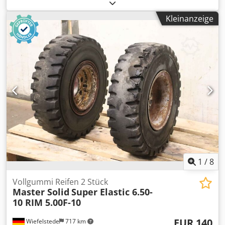
Aufnahme: MK 2 Drehzahlen: 200 - 3200 U/min
Tischaufspannfläche: 260 x 330 mm Zubehör:
Kleinanzeige
Schnellspannfutter 1 - 13 mm Dcodowyw Apepfx Ahzok
Austreibkeil Die Maschine kann unter Strom Besichtigt
werden.
1
/
8
Vollgummi Reifen 2 Stück
Master Solid
Super Elastic 6.50-
10 RIM 5.00F-10
EUR 140
Wiefelstede
717 km