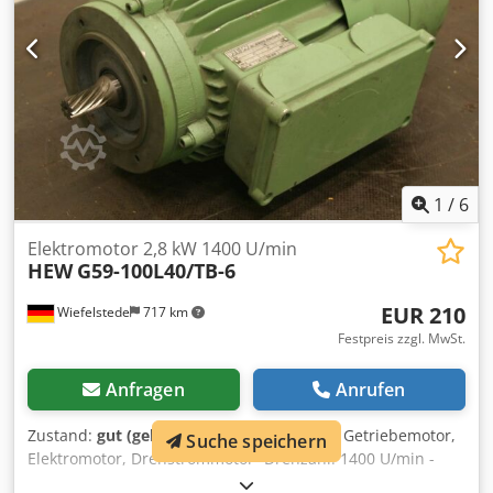
1
/
6
Elektromotor 2,8 kW 1400 U/min
HEW
G59-100L40/TB-6
EUR 210
Wiefelstede
717 km
Festpreis zzgl. MwSt.
Anfragen
Anrufen
Zustand:
gut (gebraucht)
, Ersatzmotor für Getriebemotor,
Suche speichern
Elektromotor, Drehstrommotor -Drehzahl: 1400 U/min -
Leistung: 2,8 kW Dsdpfxob A Hugo Ahzeck -Bauform: B14 -