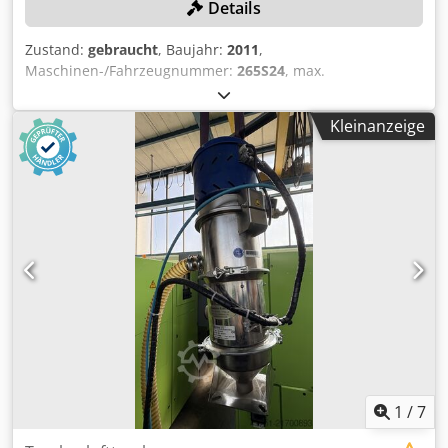
Details
Zustand:
gebraucht
, Baujahr:
2011
,
Maschinen-/Fahrzeugnummer:
265S24
, max.
Stangendurchmesser: 32 mm, max. Bearbeitungslänge:
250 mm, mit Steuerung FANUC Series 160i-TB, Förderband,
Kleinanzeige
Späneförderer, linksseitiger Stangenlader FMB Turbo 3-36,
Seriennummer: 50-2614661/867593, Baujahr: 2010, Filter-
und Kühleinheit, Hochdruckanlage COMBILOOP, ohne
Werkzeuge Dsdpezqy Uajfx Ahzeck
1
/
7