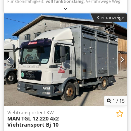
Funktionsfähigkeit:
voll funktionsfähig
, Verfahrwege Weg-
X 1000 mm Weg-Y 600 mm Weg-Z 400 mm Tischgrösse:
1100x 600 mm Schleifscheibe: 400 x50-100 x127
Kleinanzeige
Aufstellmaß : ca. Breite : 3300 Tiefe : 2320 Höhe: 2660
Dsdpfsznlnmsx Ahzeck
1
/
15
Viehtransporter LKW
MAN
TGL 12.220 4x2
Viehtransport Bj 10