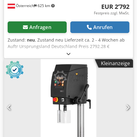
EUR 2’792
Österreich
625 km
Festpreis zzgl. MwSt.
Anfragen
Anrufen
Zustand:
neu
, Zustand neu Lieferzeit ca. 2 - 4 Wochen ab
Auftr Ursprungsland Deutschland Preis 2792.28 €
Bohrleistung in Baustahl 10 mm Aufnahme B 16
Ausladung 220 mm Drehzahlen 250 - 3000 U/min Motor
Kleinanzeige
0,45 kW Länge 320 mm Breite 520 mm Höhe 820 mm
Gewicht 44 kg Pinolenhub 60 mm Abstand Spindel - Fuß
140 - 315 mm Tisch 300 x 250 mm Säulendurchmesser 70
mm Dauer-/Normalbohrleistung 10/12 (in E335/ST60)
Robuste, qualitativ hochwertige und geneigte Rotations-
Haube für einfaches Ablesen der Drehzahl Dcsdpfoy Hf
Rzsx Ahzok LED-Beleuchtung Schnell verstellbarer und
ergonomischer Bohrtiefenanschlag Stufenlose
Drehzahlregelung u?ber mittigen Drehknopf NOT-AUS-
Schlagtaster Thermischer Überlastungsschutz
Unterspannungsauslöser Bohrschutz mit elektr.
Absicherung Anschlußkabel mit Schuko-Stecker (1,2 m) 3