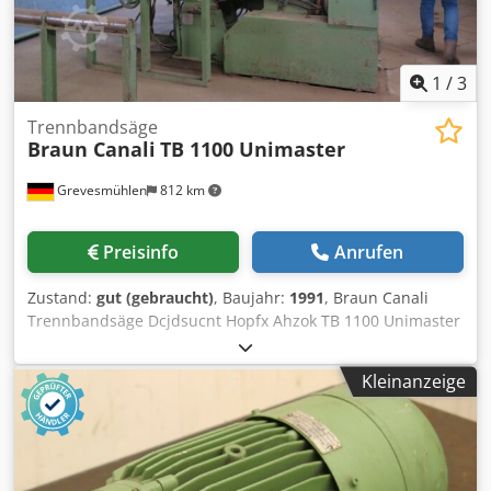
1
/
3
Trennbandsäge
Braun Canali
TB 1100 Unimaster
Grevesmühlen
812 km
Preisinfo
Anrufen
Zustand:
gut (gebraucht)
, Baujahr:
1991
, Braun Canali
Trennbandsäge Dcjdsucnt Hopfx Ahzok TB 1100 Unimaster
Rollendurchmesser 1100mm Mit Schwenkbaren Tisch für
Diagonalschnitt demontiert ab unser Lager in 23936
Kleinanzeige
Grevesmühlen