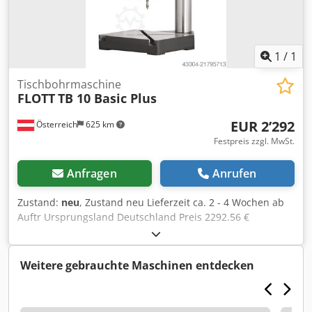
1
/
1
Tischbohrmaschine
FLOTT
TB 10 Basic Plus
EUR 2’292
Österreich
625 km
Festpreis zzgl. MwSt.
Anfragen
Anrufen
Zustand:
neu
, Zustand neu Lieferzeit ca. 2 - 4 Wochen ab
Auftr Ursprungsland Deutschland Preis 2292.56 €
Bohrleistung in Baustahl 10 mm Aufnahme B 16
Ausladung 220 mm Drehzahlen 250 - 3000 U/min Motor
0,45 kW Länge 320 mm Breite 520 mm Höhe 820 mm
Weitere gebrauchte Maschinen entdecken
Gewicht 44 kg Pinolenhub 60 mm Abstand Spindel - Tisch
140 - 315 mm Tisch 300 x 250 mm Säulendurchmesser 70
mm Dauer-/Normalbohrleistung 10/12 (in E335/ST60)