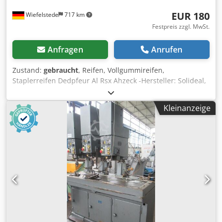
EUR 180
Wiefelstede
717 km
Festpreis zzgl. MwSt.
Anfragen
Anrufen
Zustand:
gebraucht
, Reifen, Vollgummireifen,
Staplerreifen Dedpfeur Al Rsx Ahzeck -Hersteller: Solideal,
Vollgummmireifen 2 Stück -Reifengröße:23x9-10 RIM 6.50F-
10 -Lochkreis: Ø 162 x 20 mm -Rezess: Ø 110 mm -
Kleinanzeige
Preis/Abgabe: komplett -Abmessung: Ø 465 x 200 mm/St. -
Gewicht: 40 kg/St.