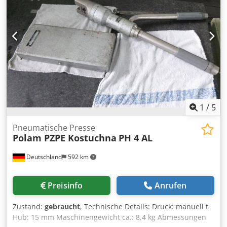
1
/
5
Pneumatische Presse
Polam PZPE Kostuchna
PH 4 AL
Deutschland
592 km
Preisinfo
Anrufen
Zustand:
gebraucht
, Technische Details: Druck: manuell t
Hub: 15 mm Maschinengewicht ca.: 8,4 kg Abmessungen