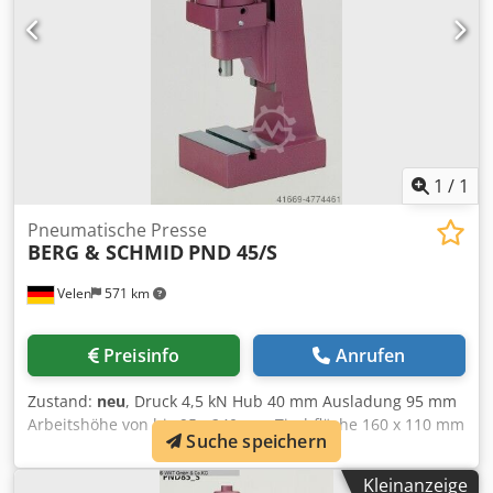
1
/
1
Pneumatische Presse
BERG & SCHMID
PND 45/S
Velen
571 km
Preisinfo
Anrufen
Zustand:
neu
, Druck 4,5 kN Hub 40 mm Ausladung 95 mm
Arbeitshöhe von bis 95 - 240 mm Tischfläche 160 x 110 mm
Suche speichern
Spindeldurchmesser 25 mm Maschinengewicht ca. 24 Kg
Abmessungen L x B x H 160 x 230 mm Direkt wirkende
Kleinanzeige