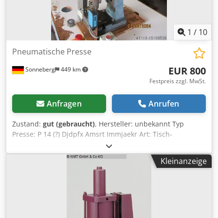
1
/
10
Pneumatische Presse
EUR 800
Sonneberg
449 km
Festpreis zzgl. MwSt.
Anfragen
Anrufen
Zustand:
gut (gebraucht)
, Hersteller: unbekannt Typ
Presse: P 14 (?) Djdpfx Amsrt Immjaekr Art: Tisch-
Montagepresse Maße: 150 x 220 x 750 mm Maße Tisch:
1.500 x 700 x 820 mm Gewicht: ca. 80 kg
Kleinanzeige