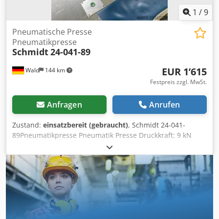
1
/
9
Pneumatische Presse
Pneumatikpresse
Schmidt
24-041-89
EUR 1’615
Wald
144 km
Festpreis zzgl. MwSt.
Anfragen
Anrufen
Zustand:
einsatzbereit (gebraucht)
, Schmidt 24-041-
89Pneumatikpresse Pneumatik Presse Druckkraft: 9 kN
Nachlaufweg: 15mm Zweihandbedienung max.
Nenndruck: 9bar Hub: 50mm Sie können gerne zu einer
Besichtigung vorbeikommen. Gerne können wir für Sie
eine Kostengünstige Spedition Dedpsxxaz Aefx Amaekr
organisieren! Sie erhalten eine ordentliche Rechnung. Für
Ausländische Kunden kann auch eine Nettorechnung
erstellt werden. Vorraussetzung ist eine gültige
Ust.Indent.Nr. Zwischenverkauf vorbehalten. Besuchen Sie