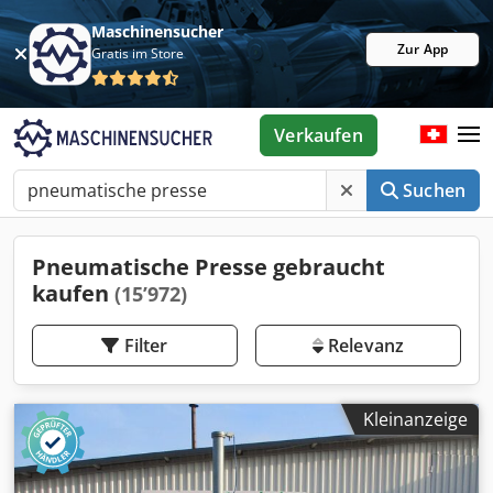
Maschinensucher
Zur App
Gratis im Store
Verkaufen
Suchen
Pneumatische Presse gebraucht
kaufen
(15’972)
Filter
Relevanz
Kleinanzeige