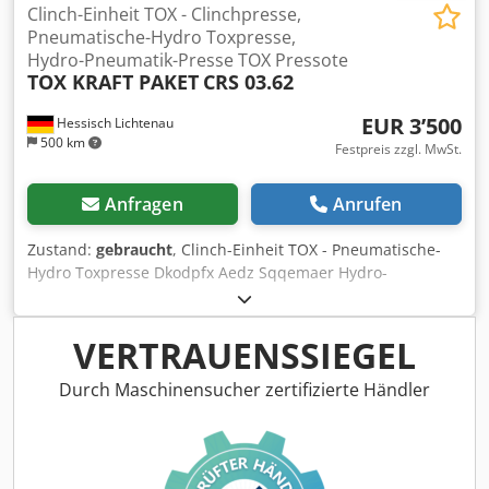
Clinch-Einheit TOX - Clinchpresse,
Pneumatische-Hydro Toxpresse,
Hydro-Pneumatik-Presse TOX Pressote
TOX KRAFT PAKET
CRS 03.62
EUR 3’500
Hessisch Lichtenau
500 km
Festpreis zzgl. MwSt.
Anfragen
Anrufen
Zustand:
gebraucht
, Clinch-Einheit TOX - Pneumatische-
Hydro Toxpresse Dkodpfx Aedz Sqqemaer Hydro-
Pneumatik-Presse TOX Pressotechnik KRAFT PAKET Typ CRS
03.62 Nr.: 207599.2 Baujahr ca. 2005 Druckleistung: max.
80 kN = 8 ton Ausladung: 20 mm Einbauhöhe: 32 mm -
VERTRAUENSSIEGEL
eingebautes Clinch-Werkzeug - pneumatik Ventil für die
Ansteuerung - Durchsetzfügen oder Clinchen - Zum
Durch Maschinensucher zertifizierte Händler
herstellen einer Formschlüssigen Verbindung von 2
Blechen ohne die Bleche zu durchlochen oder zu
erwärmen - am Ständer montiert - mit einfachster
elektrischer Steuerung und Fußschalter Eigengewicht: 230