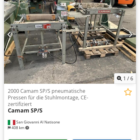
HP-2000 Baujahr: 2021 Max. Presskraft: 2t Arbeitshöhe: 300
mm Presstischgröße: 350 x 330 mm Hublänge: 100 mm
Zylinderdurchmesser: 28 mm Aufgebaut auf einem
Pressenständer Zweihandbedienung Spannung: 110 V
Dsdevbfbwjpfx Amaskr
Luftanschlussschlauchdurchmesser: 12 mm
1
/
6
2000 Camam SP/S pneumatische
Pressen für die Stuhlmontage, CE-
zertifiziert
Camam
SP/S
San Giovanni Al Natisone
408 km