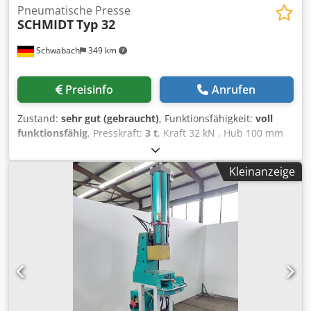
Pneumatische Presse
SCHMIDT
Typ 32
Schwabach
349 km
Preisinfo
Anrufen
Zustand:
sehr gut (gebraucht)
, Funktionsfähigkeit:
voll
funktionsfähig
, Presskraft:
3 t
, Kraft 32 kN , Hub 100 mm
Dkodpfxjzfy Tro Amaor
Kleinanzeige