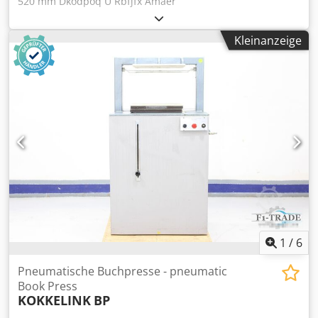
520 mm Dkodpoq U Rbfjfx Amaer
Kleinanzeige
1
/
6
Pneumatische Buchpresse - pneumatic
Book Press
KOKKELINK
BP