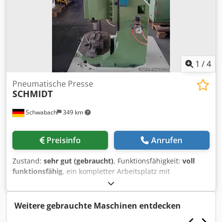
Einstellungen bei Werkzeugwechsel • Praktisch
wartungsfreie doppeltwirkende Zylinder
1
/
4
Pneumatische Presse
SCHMIDT
Schwabach
349 km
Preisinfo
Anrufen
Zustand:
sehr gut (gebraucht)
, Funktionsfähigkeit:
voll
funktionsfähig
, ein kompletter Arbeitsplatz mit
angebauter vollständiger Pneumatik. mit pneumatischer 2-
Handauslösung Kraft 45 kN Hub 60 mm Dodpfjzka Adjx
Amajkr
Weitere gebrauchte Maschinen entdecken