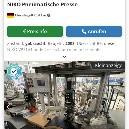
NIKO
Pneumatische Presse
Menslage
654 km
Preisinfo
Anrufen
Zustand:
gebraucht
, Baujahr:
2008
, Übersicht Bei dieser
NIKO VP11e handelt es sich um eine horizontale
pneumatische (Membran-)Presse für ganze oder entrappte
Trauben, die 2008 von NIKO (Nikolaj Šraml s.p., Podnanos,
Kleinanzeige
Slowenien) gebaut wurde. Die Presse besteht vollständig
aus Edelstahl und führt nach dem Start ein
vollautomatisches, mehrstufiges Pressprogramm durch:
Die Trauben werden durch die beiden perforierten
Zylindertüren oder axial eingefüllt; eine interne Membran
bläst sich gegen die Ladung auf, um den Saft bei
schrittweise steigendem Druck zu extrahieren, und der
Zylinder dreht sich zwischen den Stufen, um den
gepressten Trester vor dem nächsten Ablasszyklus
aufzubrechen („zu zerkleinern“). Der Saft fließt in eine mit
Rädern versehene Auffangwanne unter dem Zylinder, die