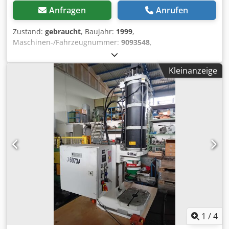
Anfragen
Anrufen
Zustand:
gebraucht
, Baujahr:
1999
,
Maschinen-/Fahrzeugnummer:
9093548
,
Funktionsfähigkeit:
voll funktionsfähig
, Pneumatische
Presse 63 Tonnen Dedsyzhvpepfx Amaekr
Kleinanzeige
1
/
4