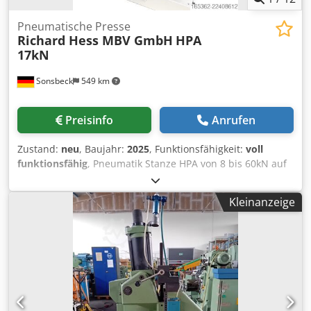
Pneumatische Presse
Richard Hess MBV GmbH
HPA
17kN
Sonsbeck
549 km
Preisinfo
Anrufen
Zustand:
neu
, Baujahr:
2025
, Funktionsfähigkeit:
voll
funktionsfähig
, Pneumatik Stanze HPA von 8 bis 60kN auf
Anfrage Direktwirkende Stanze mit einer Druckkraft von
17KN Druckkraft 17KN Arbeitshub 40 mm Ausladung 100
Kleinanzeige
mm Tischgröße B 300 x T 200 mm Stößelbohrung 20mm
Dkjdpjzn Nqfofx Amaer Gewicht 41kg Zweihandsteuerpult
Zweihandsteuerung beide Tastknöpfe müssen mit beiden
Händen gleichzeitig betätigt werden. Entspricht den
Forderungen EN574 Klasse IIIB 1 • Verdrehgesicherter
Stößel • Einfache Höhenverstellung des Pressenkopfs über
eine Gewindespindel und Winkelgetriebe • Seitlich
angebrachtes Maßband zum schnellen Reproduzieren von