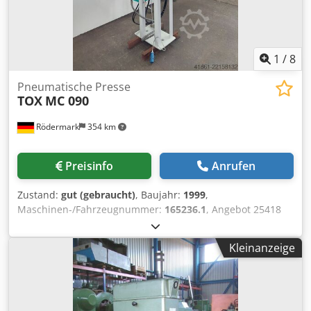
1
/
8
Pneumatische Presse
TOX
MC 090
Rödermark
354 km
Preisinfo
Anrufen
Zustand:
gut (gebraucht)
, Baujahr:
1999
,
Maschinen-/Fahrzeugnummer:
165236.1
, Angebot 25418
Technische Daten: - Druckleistung ca. 110 kN - Arbeitshub
ca. 50 mm - Krafthub 12 mm - Ausladung ca. 150 mm -
Kleinanzeige
Tischgröße 280 x 180 mm - Einbauhöhenverstellung bis
max. 300 mm - 2 Handbedienung - Lufteingang 6 - 8 bar -
Gesamt - Platzbedarf ca. B 600 x H 2500 x T 900 mm
Dksdszfh Hyepfx Amaor - Gewicht ca. 400 kg