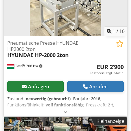
1
/
10
Pneumatische Presse HYUNDAE
HP2000 2ton
HYUNDAE HP-2000
2ton
EUR 2’900
Tata
766 km
Festpreis zzgl. MwSt.
Anfragen
Anrufen
Zustand:
neuwertig (gebraucht)
, Baujahr:
2018
,
Funktionsfähigkeit:
voll funktionsfähig
, Presskraft:
2 t
,
Tischbreite:
330 mm
, Tischlänge:
350 mm
, Ausladung:
100
mm
, Luftdruck:
6 bar
, Zylinderdurchmesser:
28 mm
,
Kleinanzeige
Neuwertige HYUNDAE HP-2000 2t PNEUMATISCHE PRESSE
Marke: HYUNDAE MACHINERY & ELECTRIC CO., LTD Typ: