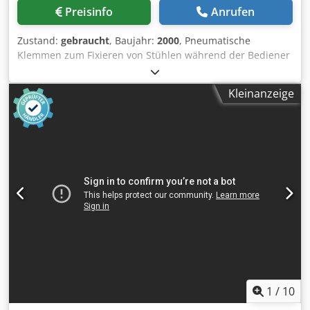
Preisinfo
Anrufen
Zustand:
gebraucht
, Baujahr:
2000
, Pneumatische
Klemmen zum Fixieren von Stühlen während der Bediener
Arbeiten ausführt, z. B. mit einem Schrauber oder
ähnlichem. Arbeitsmaße: 50x60 cm. Dksdpfx Ajydb
Kleinanzeige
Hxjmaer
1
/
10