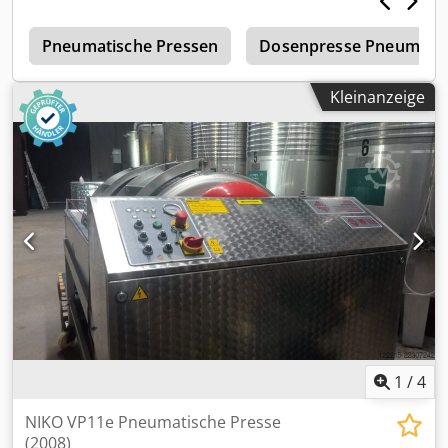
s
Pneumatische Pressen
Dosenpresse Pneumatis
Kleinanzeige
1
/
4
NIKO VP11e Pneumatische Presse
(2008)