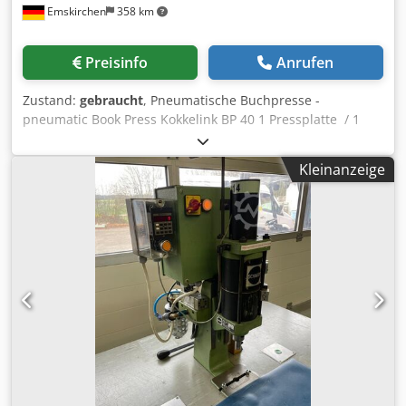
Emskirchen
358 km
Preisinfo
Anrufen
Zustand:
gebraucht
, Pneumatische Buchpresse -
pneumatic Book Press Kokkelink BP 40 1 Pressplatte / 1
Press Palte Pressfläche / Press Size max. 400 x 400mm
Presshöhe / Press high max. 350mm Presshöhe stufenlos
Kleinanzeige
regelbar / Press high steppless adjustable Gewicht /
Weight 250kg Online-Video-Inspection by WhatsApp - MS
Zoom - Telegram Dkjdpfex Rq Ruex Amasr On Stock
Emskirchen/Nürnberg - Available Immediately - Can be
test