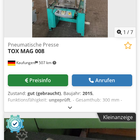
1
/
7
Pneumatische Presse
TOX
MAG 008
Kaufungen
507 km
Preisinfo
Anrufen
Zustand:
gut (gebraucht)
, Baujahr:
2015
,
Funktionsfähigkeit:
ungeprüft
, - Gesamthub: 300 mm -
Maximale presskraft: 68,9 kn - Leistung: 0. 3 kw - Min/max
luftdruck: 3 - 6 Bar Maschinengewicht 1250 Kg Djdpfx
Kleinanzeige
Aewxvwiemaskr