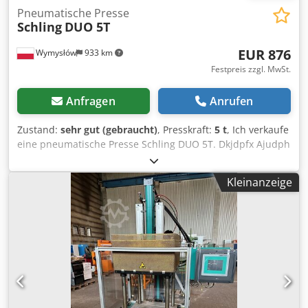
Pneumatische Presse
Schling
DUO 5T
EUR 876
Wymysłów
933 km
Festpreis zzgl. MwSt.
Anfragen
Anrufen
Zustand:
sehr gut (gebraucht)
, Presskraft:
5 t
, Ich verkaufe
eine pneumatische Presse Schling DUO 5T. Dkjdpfx Ajudph
Ujmasr
Kleinanzeige