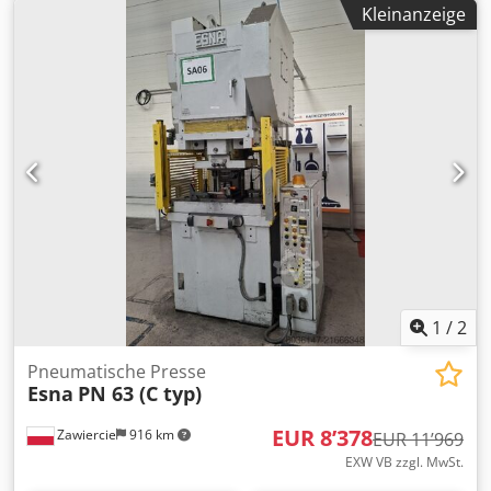
Kleinanzeige
1
/
2
Pneumatische Presse
Esna
PN 63 (C typ)
EUR 8’378
Zawiercie
916 km
EUR 11’969
EXW VB zzgl. MwSt.