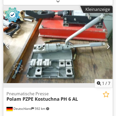
Maschine: 600x250x70 mm PNEUMATISCHE
KABELSCHUHPRESSE Anwendungsbereich: Pressen von
Kleinanzeige
Kabelschuhen an elektrische Kabel und Klimaleitungen
weitere Merkmale: - Presszylinder: Stößel Ø 25mm; außen
Ø 68mm; Ausfahrlänge ca. 15mm - Werkzeuggabel:
Weite=30mm; Länge=70mm - Handhebel Ø 30 x L:300mm
Djdpfx Aeu Nfr Nsmaokr Ausstattung: - Werkzeugkasten
mit diversen Werkzeugbacken rund und sechskant i.D. *
1
/
7
Pneumatische Presse
Polam PZPE Kostuchna
PH 6 AL
Deutschland
592 km