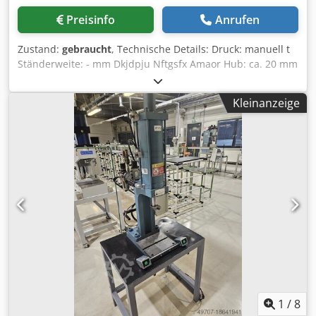
Preisinfo
Anrufen
Zustand:
gebraucht
, Technische Details: Druck: manuell t
Ständerweite: - mm Dkjdpju Nftgsfx Amaor Hub: ca. 20 mm
Maschinengewicht ca.: 9,5 kg Abmessungen Maschine: L:
580 x B:280 x H:80 mm PNEUMATISCHE
Kleinanzeige
KABELSCHUHPRESSE - Anwendungsbereich: Pressen von
Kabelschuhen an elektrische Kabel, und Klimaleitungen
weitere Merkmale: - Presszylinder: Stößel Ø 25mm; außen
Ø 68mm; Ausfahrlänge ca. 20mm - Werkzeugaufnahme:
Weite=40mm; Länge=90mm - Handhebel Ø 30 x L:300mm
Ausstattung: - Werkzeugkasten mit diversen
Werkzeugbacken rund und sechskant siehe Bild i.D. *
1
/
8