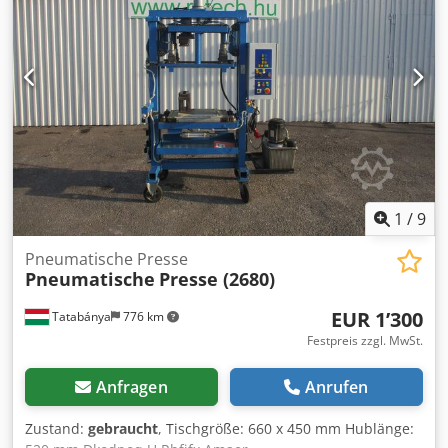
1
/
9
Pneumatische Presse
Pneumatische
Presse (2680)
EUR 1’300
Tatabánya
776 km
Festpreis zzgl. MwSt.
Anfragen
Anrufen
Zustand:
gebraucht
, Tischgröße: 660 x 450 mm Hublänge: