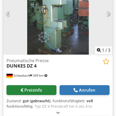
1
/
3
Pneumatische Presse
DUNKES
DZ 4
Schwabach
349 km
Preisinfo
Anrufen
Zustand:
gut (gebraucht)
, Funktionsfähigkeit:
voll
funktionsfähig
, Typ DZ 4 Presskraft bei 6 atü 4 to
Presskraft bei 12 atü 8 to Tischgröße B x T ca. 280 x 280