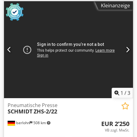
mm Einbauhöhe 350 mm Ausladung 160 mm Dkedpfxjzck
Kleinanzeige
Uve Amaer
1
/
3
Pneumatische Presse
SCHMIDT
ZHS-2/22
EUR 2’250
Iserlohn
508 km
VB zzgl. MwSt.