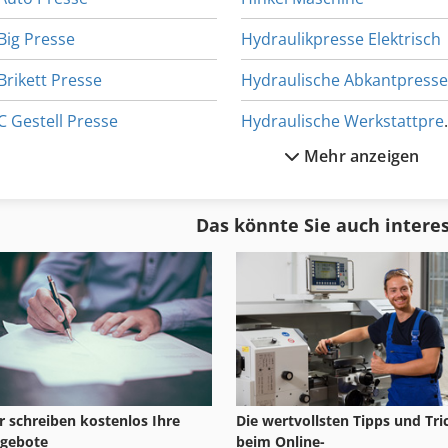
Big Presse
Hydraulikpresse Elektrisch
Brikett Presse
Hydraulische Abkantpress
C Gestell Presse
Hydrauli
Mehr anzeigen
Cnc Presse
Manuelle Presse
Drucker
Matra Presse
Das könnte Sie auch intere
Einständerpresse Hydraulisch
Metall Presse
Furnierpresse Druck
Papier Presse
r schreiben kostenlos Ihre
Die wertvollsten Tipps und Tri
gebote
beim Online-