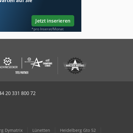
arten auf Sie
Jetzt inserieren
*pro Inserat/Monat
44 20 331 800 72
rg Dymatrix
Lünetten
Heidelberg Gto 52