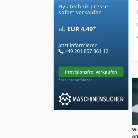
hylatechnik presse
sofort verkaufen
ab
EUR 4.49
*
Jetzt informieren
+49 201 857 861 12
provisionsfrei verkaufen
*pro Inserat/Monat
Wi
An