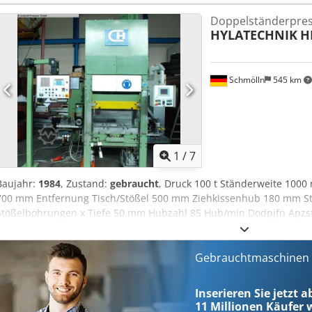
Doppelständerpress
HYLATECHNIK
H
Schmölln
545 km
1
/
7
Baujahr:
1984
, Zustand:
gebraucht
, Druck 100 t Ständerweite 100
700 mm Entfernung Tisch/Stößel 500 mm Ziehkissenhub 180 mm St
Stößelbohrungen x Tiefe 50 mm Hubzahl 85 Hub/min Dodpjfn Apzsfx
Durchmesser) 85 x 50 mm Aufspannuten 22 DIN 650 Form diagonal 
400 mm Blechlänge 1000 mm Raumbedarf ca. 3,0 x 3,0 x 3,0 m Masc
Gesamtleistungsbedarf 30,2 kW - Hubfeineinstellung - Schnittschl
Gebrauchtmaschinen s
- Walzenvorschub von Dreher, Typ WAV, Steuerung PMS3000 von Dr
wurde 2001 überholt und mit neuer Steuerung SIEMENS SIMATIC O
Inserieren Sie jetzt 
11 Millionen
Käufer w