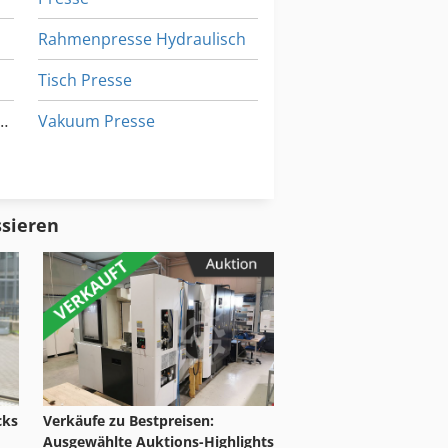
Rahmenpresse Hydraulisch
e
Tisch Presse
sche Werkstattpresse
Vakuum Presse
Werkstatt Presse
Werkstattpresse Hydraulisch
ssieren
cks
Verkäufe zu Bestpreisen:
Ausgewählte Auktions-Highlights