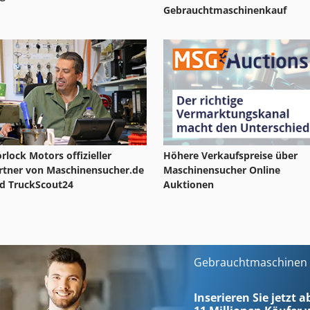
Gebrauchtmaschinenkauf
rlock Motors offizieller
Höhere Verkaufspreise über
rtner von Maschinensucher.de
Maschinensucher Online
d TruckScout24
Auktionen
Gebrauchtmaschinen s
Inserieren Sie jetzt 