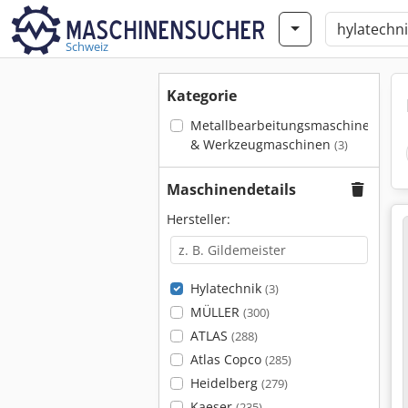
Schweiz
Kategorie
Metallbearbeitungsmaschinen
& Werkzeugmaschinen
(3)
Maschinendetails
Hersteller:
Hylatechnik
(3)
MÜLLER
(300)
ATLAS
(288)
Atlas Copco
(285)
Heidelberg
(279)
Kaeser
(235)