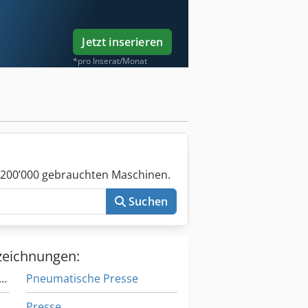
Jetzt inserieren
*pro Inserat/Monat
 200’000 gebrauchten Maschinen.
Suchen
zeichnungen:
hebelpresse Hahn Und Kolb
Pneumatische Presse
Presse