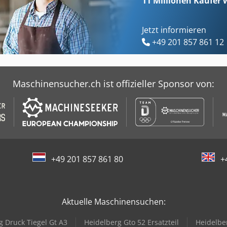
11 Millionen
Käufer w
Jetzt informieren
+49 201 857 861 12
Maschinensucher.ch ist offizieller Sponsor von:
+49 201 857 861 80
+
Aktuelle Maschinensuchen:
g Druck Tiegel Gt A3
Heidelberg Gto 52 Ersatzteil
Heidelbe