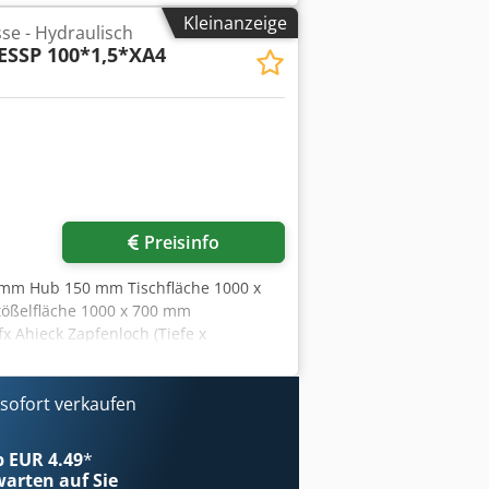
Kleinanzeige
e - Hydraulisch
ESSP 100*1,5*XA4
Preisinfo
0 mm Hub 150 mm Tischfläche 1000 x
ößelfläche 1000 x 700 mm
 Ahieck Zapfenloch (Tiefe x
Anzahl der Spannuten 2 Blechbreite
hinengewicht ca. 8 t
agdämpfung - Ölabsaugung - 2 Zylinder
ofort verkaufen
eher - Schallschutzkabine - Maschine
P17 ausgestattet
ab EUR 4.49
*
arten auf Sie