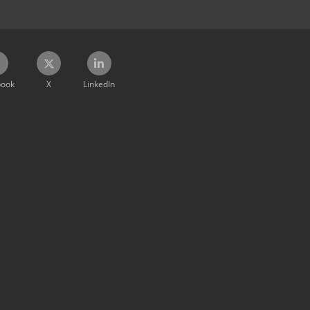
book
X
LinkedIn