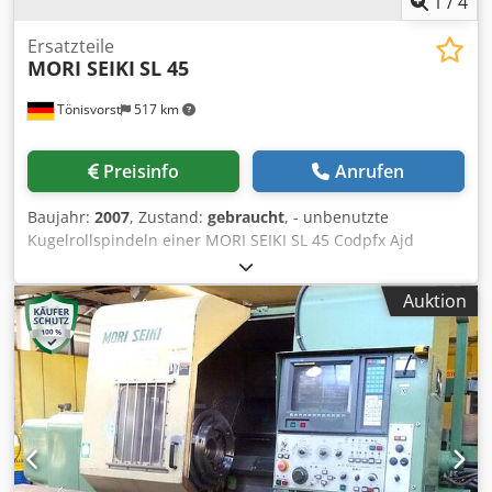
1
/
4
SWARF-BIN Crodpfxstt Da Io Ab Nsf NEBELAUSZIEHER SEHR
SAUBER
Ersatzteile
MORI SEIKI
SL 45
Tönisvorst
517 km
Preisinfo
Anrufen
Baujahr:
2007
, Zustand:
gebraucht
, - unbenutzte
Kugelrollspindeln einer MORI SEIKI SL 45 Codpfx Ajd
Nbkzob Njrf - X- und Z-Achse.
Auktion