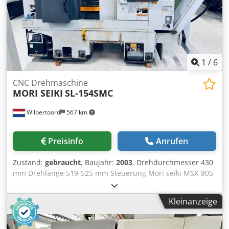
Bett: 710 mm • Schwenkbar über Querschlitten: 738 mm •
Max. Drehdurchmesser: 650 mm Crodpfsyvf Sisx Ab Nsf •
Maximale Drehlänge: 863 mm • Abstand zwischen den
Spitzen: 1.125 mm Technical Specification Counter Spindle
No Driven Tools No
1
/
6
CNC Drehmaschine
MORI SEIKI
SL-154SMC
Wilbertoord
567 km
Preisinfo
Anrufen
Zustand:
gebraucht
, Baujahr:
2003
, Drehdurchmesser 430
mm Drehlänge 519-525 mm Steuerung Mori seiki MSX-805
Cedpoy Sblxefx Ab Nerf x-Achse 230 mm z-Achse 520 mm
Maschinengewicht ca. 4100 kg
Kleinanzeige