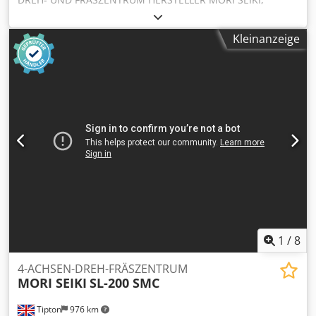
HERGESTELLT IN JAPAN MODELL SL-35 BAUJAHR 1997
STEUERUNG FANUC MSC 516 FUTTERDURCHMESSER 400,0
Kleinanzeige
mm MAX. DREHDURCHMESSER 400,0 mm MAX.
DREHLÄNGE 780,0 mm DREHWEITE ÜBER BETT 600,0 mm
ÜBER PLANSCHLITTEN 425,0 mm MAX. SPINDELDREHZAHL
9–2500 U/min REVOLVER 12 STATIONEN REITSTOCK JA
SPINDELBOHRUNG 82,0 mm SPINDELNASE A8 EILGANG X:
12.000 mm/min & Z: 15.000 mm/min Cjdev N D Rtopfx Ab
Nsrf PLUS SPÄNEFÖRDERER WERKZEUGMESSTASTER
GROSSE WERKZEUGAUSWAHL MASCHINENHANDBÜCHER
SAUBER
1
/
8
4-ACHSEN-DREH-FRÄSZENTRUM
MORI SEIKI
SL-200 SMC
Tipton
976 km