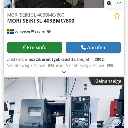
1
/
4
MORI SEIKI SL-403BMC/800
MORI SEIKI
SL-403BMC/800
Schweden
293 km
Preisinfo
Anrufen
Zustand:
einsatzbereit (gebraucht)
, Baujahr:
2002
,
Verfahrweg X-Achse:
345 mm
, Verfahrweg Z-Achse:
995
mm
, Anzahl der Achsen:
3
, Diese 3-achsige MORI SEIKI SL-
403BMC/800 wurde im Jahr 2002 hergestellt. Sie hat einen
Kleinanzeige
maximalen Drehdurchmesser von 650 mm und eine
maximale Drehlänge von 863 mm. Die Maschine bietet
einen X-Achsen-Verfahrweg von 345 mm und einen Z-
Achsen-Verfahrweg von 995 mm. Wenn Sie auf der Suche
nach einer hochwertigen Drehmaschine sind, sollten Sie
die MORI SEIKI SL-403BMC/800 Horizontaldrehmaschine in
Betracht ziehen, die wir zum Verkauf anbieten.
Kontaktieren Sie uns für weitere Details. • Schwingen über