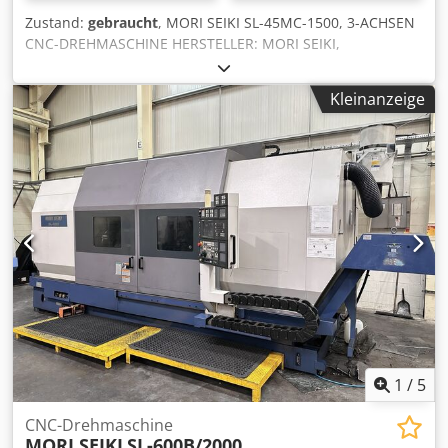
Zustand:
gebraucht
, MORI SEIKI SL-45MC-1500, 3-ACHSEN
CNC-DREHMASCHINE HERSTELLER: MORI SEIKI,
HERGESTELLT IN JAPAN MODELL: SL-45MC-1500
STEUERUNG: FANUC 15T MIT FAPT, LED-BILDSCHIRM
Kleinanzeige
FUTTERDURCHMESSER: 400 mm SCHWINGDURCHMESSER:
670 mm SPITZENWEITE: 1700 mm SPINDELDURCHLASS:
120,0 mm Crjdpfxoymmqbs Ab Nef SPINDELDREHZAHL:
2.500 U/min, 4-GANG-(STUFEN)GETRIEBE REVOLVER: 12
STATIONEN, ANGETRIEBENER REVOLVER EILGÄNGE: X:
12.000 mm/min Z: 15.000 mm/min REITSTOCK: INKLUSIVE,
PROGRAMMIERBAR PLUS: NEUES “SCHUNK” SMW
SCHNELLWECHSELFUTTER (WERT 20.000 GBP) C-ACHSE
UND ANGETRIEBENE WERKZEUGE HYDRAULISCHE LÜNETTE
KOMPLETTER SATZ ANLEITUNGEN NEBELABSAUGUNG
SEHR GUTES WERKZEUGPAKET NEUER SPÄNFÖRDERER IN
AUSGEZEICHNETEM BETRIEBSZUSTAND
1
/
5
CNC-Drehmaschine
MORI SEIKI
SL-600B/2000