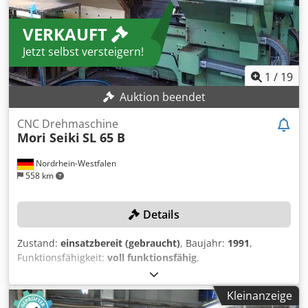
VERKAUFT
Jetzt selbst versteigern!
1
/
19
Auktion beendet
CNC Drehmaschine
Mori Seiki
SL 65 B
Nordrhein-Westfalen
558 km
Details
Zustand:
einsatzbereit (gebraucht)
, Baujahr:
1991
,
Funktionsfähigkeit:
voll funktionsfähig
,
Maschinen-/Fahrzeugnummer:
1063
, Drehlänge:
790 mm
,
Drehdurchmesser:
650 mm
, Verfahrweg X-Achse:
350 mm
,
Kleinanzeige
Verfahrweg Z-Achse:
860 mm
, Spitzenbreite:
900 mm
,