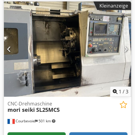
U/min
, Drehdurchmesser 190 mm Drehlänge 210 - 230
Kleinanzeige
mm x-Achse 125 mm z-Achse 195 mm Drehzahlbereich
6.000 U/min Umlaufdurchmesser über Bett 190 - 200 mm
Spindelbohrung 43 mm Maschinengewicht ca. 2.500 kg
Crodpfezm Uqujx Ab Njf Zubehör/Ausstattung: -
Späneförderer
1
/
3
CNC-Drehmaschine
mori seiki
SL25MC5
Courbevoie
501 km