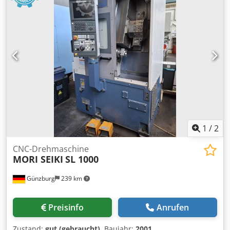
1
/
2
CNC-Drehmaschine
MORI SEIKI
SL 1000
Günzburg
239 km
Preisinfo
Anrufen
Zustand:
gut (gebraucht)
, Baujahr:
2001
,