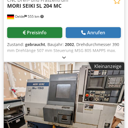
MORI SEIKI
SL 204 MC
Oelde
555 km
Preisinfo
Anrufen
Zustand:
gebraucht
, Baujahr:
2002
, Drehdurchmesser 390
mm Drehlänge 507 mm Steuerung MSG 805 MAPPS max.
Drehdurchmesser 390 mm Umlaufdurchmesser über Bett
680 mm Codpfx Abovzhiqj Nerf Umlaufdurchmesser über
Kleinanzeige
Planschlitten 510 mm Spitzenweite 618 mm
Drehzahlbereich - Hauptspindel 45 - 4.500 min/-1
Antriebsleistung - Hauptspindel 11 / 7,5 kW
Spindellagerdurchmesser 110 mm Spindelbohrung 73 mm
max. Stangendurchmesser 51 mm Spindelnase JIS A2-6
Futterdurchmesser 210 mm C-Achse 0,001 ° x-Achse 235
(195+40) mm z-Achse 520 mm Anzahl der Werkzeugplätze
12 pos. Anzahl der angetriebenen Werkzeugstationen 12
pos. Drehzahlbereich - angetr. Werkzeugstationen max.
3.000 min -1 Antriebsleistung angetr. WZ-Stationen 5,9 /