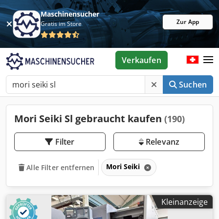
Maschinensucher
Zur App
Gratis im Store
Verkaufen
Suchen
Mori Seiki Sl gebraucht kaufen
(190)
Filter
Relevanz
Mori Seiki
Alle Filter entfernen
Kleinanzeige