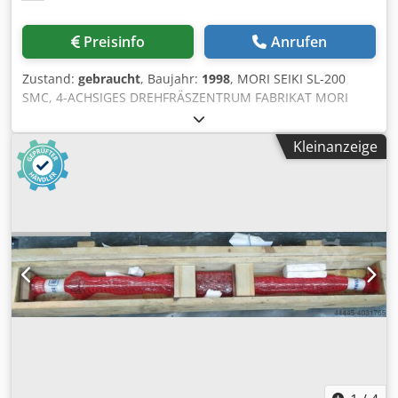
Preisinfo
Anrufen
Zustand:
gebraucht
, Baujahr:
1998
, MORI SEIKI SL-200
SMC, 4-ACHSIGES DREHFRÄSZENTRUM FABRIKAT MORI
SEIKI, HERGESTELLT IN JAPAN MODELL SL-200 SMC
JAHRGANG 1998 STEUERUNG FANUC MSD- 518 (18-T) MAX.
Kleinanzeige
DREH-Ø 390mm MAX. DREHENDE LENGT 507mm
SCHWENKEN ÜBER BETT 680mm OVER CROSS SLIDE
510mm ARBEITSKAPAZITÄT DER STANGE 51,0 mm MAX.
SPINDEL-DREHZAHL 0--4000rpm TURRET 12 Stationen, ALLE
ANGETRIEBENEN Stationen FERSENSTOCK JA SPINDEL-
Bohrung 65mm KRAFTWERKZEUG-DREHZAHL (C-AXIS) 67-
3000rpm SPINDELNASE A8 (TBC)
SCHNELLVERKEHRSGESCHWINDIGKEIT X: 18.000mm/min &
/ Z: 24.000mm/min ELEKTRISCHE STROMVERSORGUNG
37,9kVA MASCHINENAUFSTELLFLÄCHE 2650,0 X 1900,0 mm
MASSE DER MASCHINE 4500 KGS PLUS 4-ACHSEN-
MASCHINE UNTERSPINDEL RENISHAW-TASTER ZUR
WERKZEUGMESSUNG SCHWARFENKONVEKTOR GUTE
AUSWAHL AN WERKZEUGEN MASCHINENHANDBÜCHER