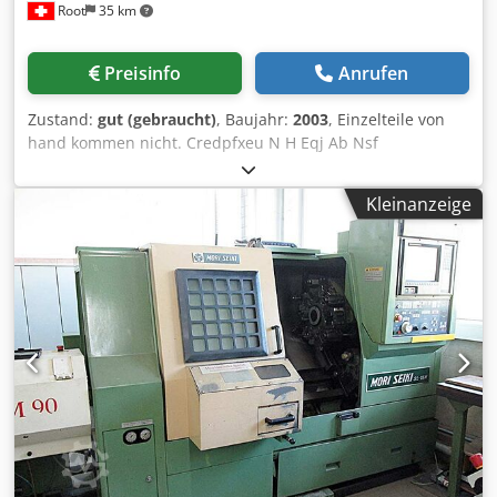
Root
35 km
Preisinfo
Anrufen
Zustand:
gut (gebraucht)
, Baujahr:
2003
, Einzelteile von
hand kommen nicht. Credpfxeu N H Eqj Ab Nsf
Kleinanzeige