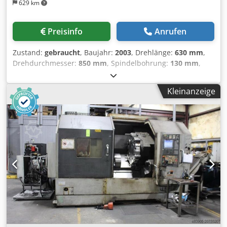
629 km
Preisinfo
Anrufen
Zustand:
gebraucht
, Baujahr:
2003
, Drehlänge:
630 mm
,
Drehdurchmesser:
850 mm
, Spindelbohrung:
130 mm
,
Spindeldrehzahl (max.):
3’000 U/min
, Verfahrweg X-Achse:
345 mm
, Verfahrweg Z-Achse:
830 mm
, Mori Seiki SL-
Kleinanzeige
403B/800 CNC-Drehmaschine (2003) Maschinentyp: CNC-
Drehzentrum (2-Achsen) Baujahr: 2003 Steuerung: Mori
Seiki MSX-501II Max. Drehdurchmesser: ca. 630 mm Max.
Drehlänge: ca. 800 mm Spitzenweite: ca. 850 mm
Verfahrweg X-Achse: ca. 345 mm Verfahrweg Z-Achse: ca.
830 mm Crsdsx Hp A Ujpfx Ab Njf Spindelnase: A2-11
Spindelbohrung: ca. 130 mm Max. Stangendurchlass: ca.
102 mm Spindeldrehzahl: bis zu 3.000 U/min
Spindelmotorleistung: ca. 30 / 37 kW Werkzeugrevolver: 12
Stationen Werkzeuggröße: 25 × 25 mm Maschinengewicht:
ca. 9.500 kg Abmessungen (L × B × H): ca. 4.200 × 2.000 ×
2.100 mm