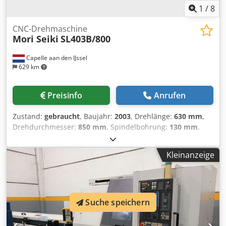
1
/
8
CNC-Drehmaschine
Mori Seiki
SL403B/800
Capelle aan den IJssel
629 km
Preisinfo
Anrufen
Zustand:
gebraucht
, Baujahr:
2003
, Drehlänge:
630 mm
,
Drehdurchmesser:
850 mm
, Spindelbohrung:
130 mm
,
Spindeldrehzahl (max.):
3’000 U/min
, Verfahrweg X-Achse:
345 mm
, Verfahrweg Z-Achse:
830 mm
, Mori Seiki SL-
Kleinanzeige
403B/800 CNC-Drehmaschine (2003) Maschinentyp: CNC-
Drehzentrum (2-Achsen) Baujahr: 2003 Steuerung: Mori
Seiki MSX-501II Max. Drehdurchmesser: ca. 630 mm Max.
Drehlänge: ca. 800 mm Credpfex Hp Eisx Ab Nsf
Spitzenweite: ca. 850 mm Verfahrweg X-Achse: ca. 345 mm
Suche speichern
Verfahrweg Z-Achse: ca. 830 mm Spindelnase: A2-11
Spindelbohrung: ca. 130 mm Max. Stangendurchlass: ca.