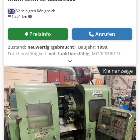
Vereinigtes Königreich
1’251 km
Preisinfo
Anrufen
Zustand:
neuwertig (gebraucht)
, Baujahr:
1999
,
Funktionsfähigkeit:
voll funktionsfähig
, MORI SEIKI SL-
600B/2000 CNC-DREHMASCHINE Kategorie: CNC-
Drehzentren Referenz-Nr.: 400212 Kapazität: Ø900 x 2000
Kleinanzeige
mm Baujahr: 1999 Technische Daten: CNC Steuerung:
Fanuc 18iT ARBEITSBEREICH Max. Drehdurchmesser: 900
mm Max. Drehlänge: 2000 mm Umlaufdurchmesser über
Bett: 994 mm Spitzenweite: 2300 mm Umlaufdurchmesser
über Support: 733 mm Verfahrweg (X): 485 mm (440 + 45)
mm Verfahrweg (Z): 2150 mm REVOLVER Csdpfx Aex Nv
Sheb Nerf Revolver: 12 Stationen Werkzeugquerschnitt: 32
mm Bohrstangendurchmesser: 65 mm REITSTOCK
Reitstockaufnahme: MT5 Pinolenhub: 150 mm
Pinolendurchmesser: 150 mm SPINDEL Max. Drehzahl:
1500 U/min Hauptspindelflansch: JIS A2-15