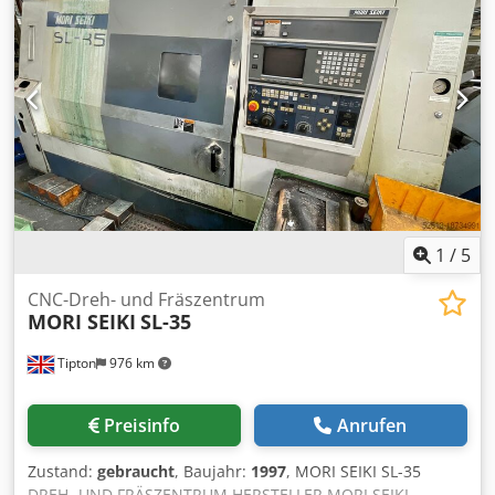
1
/
5
CNC-Dreh- und Fräszentrum
MORI SEIKI
SL-35
Tipton
976 km
Preisinfo
Anrufen
Zustand:
gebraucht
, Baujahr:
1997
, MORI SEIKI SL-35
DREH- UND FRÄSZENTRUM HERSTELLER MORI SEIKI,