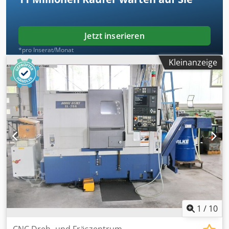
Eine Besichtigung vor Ort ist möglich. Crodozipf Sopfx Ab
Njf
Jetzt inserieren
*pro Inserat/Monat
Kleinanzeige
1
/
10
CNC Dreh- und Fräszentrum