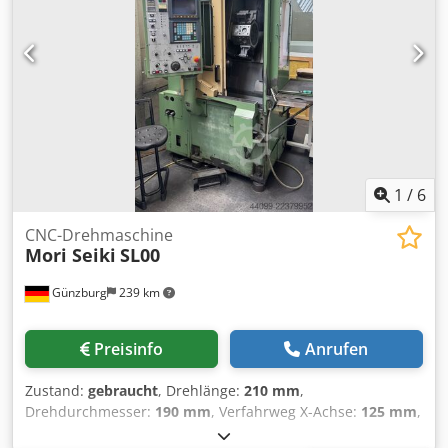
1
/
6
CNC-Drehmaschine
Mori Seiki
SL00
Günzburg
239 km
Preisinfo
Anrufen
Zustand:
gebraucht
, Drehlänge:
210 mm
,
Drehdurchmesser:
190 mm
, Verfahrweg X-Achse:
125 mm
,
Verfahrweg Z-Achse:
195 mm
, Drehzahl (min.):
6’000