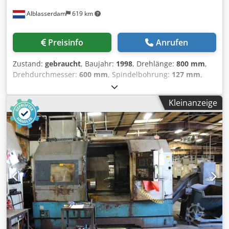
Maschinenabmessungen (L × B × H): ca. 2.800 × 1.700 ×
Alblasserdam
619 km
1.800 mm
Preisinfo
Anrufen
Zustand:
gebraucht
, Baujahr:
1998
, Drehlänge:
800 mm
,
Drehdurchmesser:
600 mm
, Spindelbohrung:
127 mm
,
Spindeldrehzahl (max.):
2’500 U/min
, Verfahrweg X-Achse:
345 mm
, Verfahrweg Z-Achse:
995 mm
, Mori Seiki SL-400B
Kleinanzeige
CNC Drehmaschine (1998) Maschinentyp: CNC-
Drehzentrum (2-Achsen) Baujahr: 1998 Steuerung: Mori
Seiki MSC-501 Bearbeitungskapazität Max.
Drehdurchmesser: ca. 600 mm Max. Drehlänge: ca. 800
mm Spitzenweite: ca. 940 mm X-Achsen-Verfahrweg: ca.
343 mm Z-Achsen-Verfahrweg: ca. 993 mm
Spindelaufnahme: A2-11 Spindelbohrung: ca. 127 mm (5")
Spindeldrehzahl: bis zu 2.400 min⁻¹ Spindelmotorleistung:
ca. 30 kW Werkzeugrevolver: 12 Stationen
Maschinengewicht: ca. 9.500 kg Csdpfxex Hpw Se Ab Nsrf
Maschinenabmessungen (L × B × H): ca. 4.300 × 2.000 ×
2.100 mm