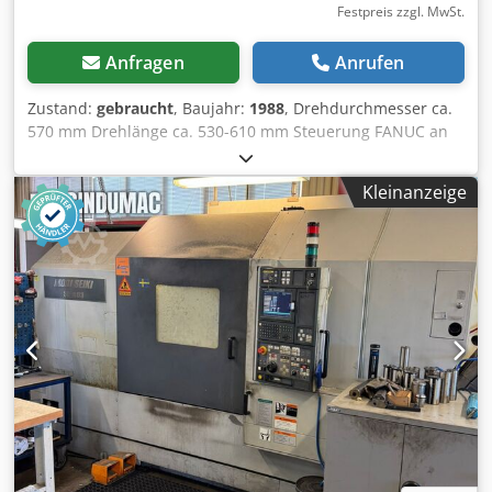
Festpreis zzgl. MwSt.
Anfragen
Anrufen
Zustand:
gebraucht
, Baujahr:
1988
, Drehdurchmesser ca.
570 mm Drehlänge ca. 530-610 mm Steuerung FANUC an
Bastler ohne Gewähr x-Weg ca 160-200 mm y-Weg ca. 560
mm Maschinengewicht ca. 4,5 - 5 t Revolver ca 10 oder 12
Kleinanzeige
Spindelbohrung 52-76 mm Maschinengewicht ca. 4 t Stand
bis zum Abbau unter Strom Cedpfx Aboyiu Tpj Njrf