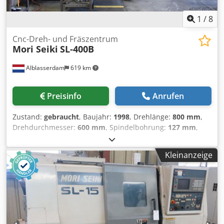
1
/
8
Cnc-Dreh- und Fräszentrum
Mori Seiki
SL-400B
Alblasserdam
619 km
Preisinfo
Anrufen
Zustand:
gebraucht
, Baujahr:
1998
, Drehlänge:
800 mm
,
Drehdurchmesser:
600 mm
, Spindelbohrung:
127 mm
,
Spindeldrehzahl (max.):
2’500 U/min
, Verfahrweg X-Achse:
345 mm
, Verfahrweg Z-Achse:
995 mm
, Mori Seiki SL-400B
Kleinanzeige
CNC Drehmaschine (1998) Maschinentyp: CNC-
Drehzentrum (2-Achsen) Baujahr: 1998 Steuerung: Mori
Seiki MSC-501 Bearbeitungskapazität Max.
Drehdurchmesser: ca. 600 mm Max. Drehlänge: ca. 800
mm Spitzenweite: ca. 940 mm X-Achsen-Verfahrweg: ca.
343 mm Z-Achsen-Verfahrweg: ca. 993 mm
Spindelaufnahme: A2-11 Spindelbohrung: ca. 127 mm (5")