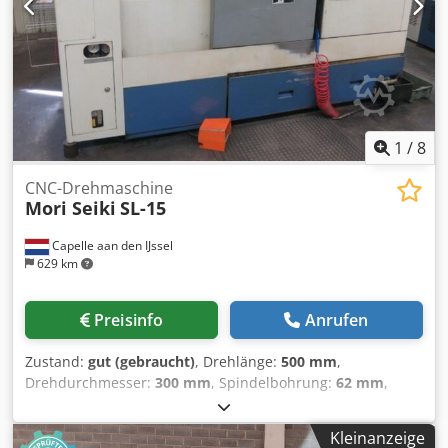
Spindeldrehzahl: bis zu 2.400 min⁻¹ Spindelmotorleistung:
ca. 30 kW Werkzeugrevolver: 12 Stationen
Maschinengewicht: ca. 9.500 kg Crodpfx Aox Hpvusb Nsf
Maschinenabmessungen (L × B × H): ca. 4.300 × 2.000 ×
2.100 mm
1
/
8
CNC-Drehmaschine
Mori Seiki
SL-15
Capelle aan den IJssel
629 km
Preisinfo
Anrufen
Zustand:
gut (gebraucht)
, Drehlänge:
500 mm
,
Drehdurchmesser:
300 mm
, Spindelbohrung:
62 mm
,
Spindeldrehzahl (max.):
4’000 U/min
, Verfahrweg X-Achse:
210 mm
, Verfahrweg Z-Achse:
520 mm
, Mori Seiki SL-15
Kleinanzeige
CNC-Drehzentrum Maschinentyp: CNC-Drehzentrum (2-