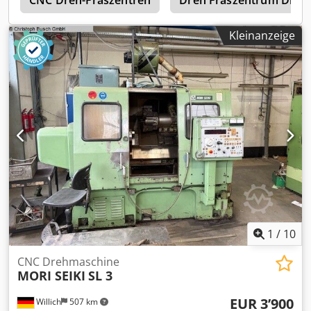
t
CNC Dreh-Fräszentren
Dreh Fräszentrum Dmg
Schmiersystem Teilefänger Credezg A Saspfx Ab Nof
Kleinanzeige
1
/
10
CNC Drehmaschine
MORI SEIKI
SL 3
EUR 3’900
Willich
507 km