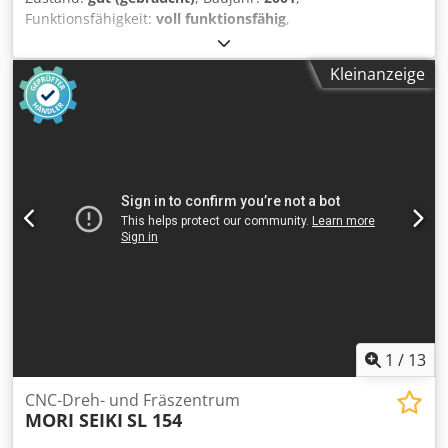
Funktionsfähigkeit:
voll funktionsfähig
,
Umlaufdurchmesser 190 mm Drehlänge 180 mm
Drehdurchmesser max. 100 mm z-Achse 195 mm x-Achse
Kleinanzeige
125 mm Spindelbohrung 43 mm Spindellagerdurchmesser
80 mm Pinolendurchmesser 40 mm Pinolenkegel MK 3
Pinolenhub 45 mm Anzahl der Revolverkopfplätze 10
Drehzahlbereich 60 - 6000 U/min Eilgang X-Achse 15
m/min Cedpfxszk D Hte Ab Norf Eilgang Z-Achse 20 m/min
Betriebsstunden: 27.267 h
1
/
13
CNC-Dreh- und Fräszentrum
MORI SEIKI
SL 154