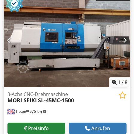
Achsen) Seriennummer: 1899 Credpfxsx Hp Iko Ab Nof
Steuerung: Mori Seiki MSC-516 Max. Drehdurchmesser: ca.
300 mm Max. Drehlänge: ca. 500 mm Umlaufdurchmesser
über Bett: ca. 510 mm Achsenverfahrwege X-Achse
Verfahrweg: ca. 210 mm Z-Achse Verfahrweg: ca. 520 mm
Spindelaufnahme: A2-6 Spindelbohrung: ca. 62 mm Max.
Spindeldrehzahl: ca. 4.000 U/min Spindelmotorleistung:
ca. 11 / 15 kW Werkzeugrevolver: 12 Stationen
Werkzeuggröße: 25 × 25 mm Ausstattung & Merkmale
Hydraulischer Reitstock Werkzeugvoreinstellgerät 6,5" 3-
Backen Kraftspannfutter Kühlmittelsystem
Maschinengewicht: ca. 4.000 kg Maschinenabmessungen
(L × B × H): ca. 2.700 × 1.600 × 1.700 mm
1
/
8
3-Achs CNC-Drehmaschine
MORI SEIKI
SL-45MC-1500
Tipton
976 km
Preisinfo
Anrufen