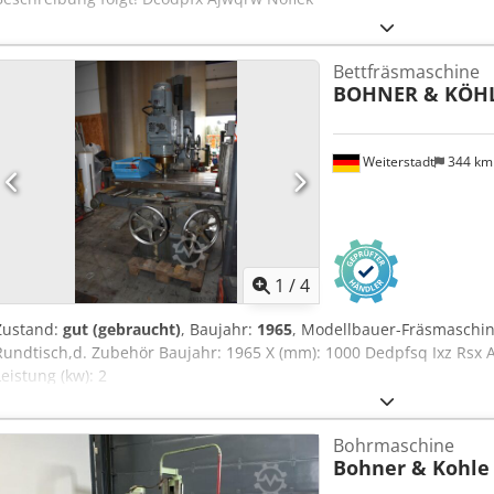
Bettfräsmaschine
BOHNER & KÖH
Weiterstadt
344 k
1
/
4
Zustand:
gut (gebraucht)
, Baujahr:
1965
, Modellbauer-Fräsmaschi
Rundtisch,d. Zubehör Baujahr: 1965 X (mm): 1000 Dedpfsq Ixz Rsx A
Leistung (kw): 2
Bohrmaschine
Bohner & Kohle