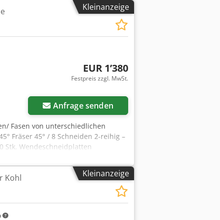
Kleinanzeige
ne
EUR 1’380
Festpreis zzgl. MwSt.
Anfrage senden
n/ Fasen von unterschiedlichen
° Fräser 45° / 8 Schneiden 2-reihig –
á 10 Stk. Wendeschneidplatten
benfür X11.30.35.45 gegen Aufpreis
skopf 45° 1 Fräskopf 60° ab Werk, excl.
Kleinanzeige
r Kohl
m