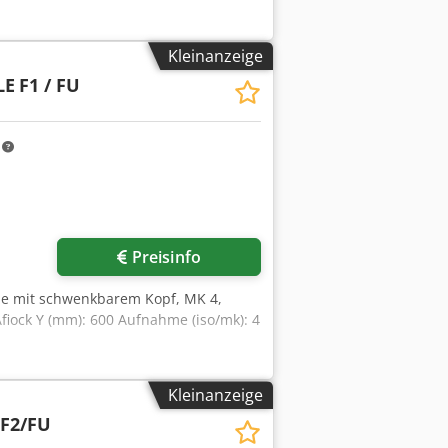
Kleinanzeige
LE
F1 / FU
m
Preisinfo
ne mit schwenkbarem Kopf, MK 4,
fiock Y (mm): 600 Aufnahme (iso/mk): 4
Kleinanzeige
F2/FU