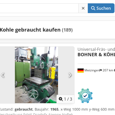
Suchen
Kohle gebraucht kaufen
(189)
Universal-Fräs- un
BOHNER & KÖH
Metzingen
207 km
1
/
3
Zustand:
gebraucht
, Baujahr:
1965
, x-Weg 1000 mm y-Weg 600 mm 
Beschreibung folgt! Dcodpfx Ajwqrw Nofiek