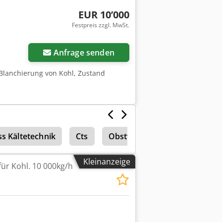
EUR 10’000
Festpreis zzgl. MwSt.
Mehr Bilder anfragen
Anfrage senden
 Blanchierung von Kohl, Zustand
s Kältetechnik
Cts
Obstverarbeitung & Gemüsev
Kleinanzeige
für Kohl. 10 000kg/h