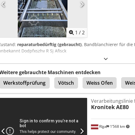
1
/
2
Zustand:
reparaturbedürftig (gebraucht)
, Bandblanchierer für die
unbekannt Dodpfxszhv R Sj Afisck
Weitere gebrauchte Maschinen entdecken
Werkstoffprüfung
Vötsch
Weiss Ofen
Weis
Verarbeitungslinie 
Kronitek
AE80
Rīga
1’568 km