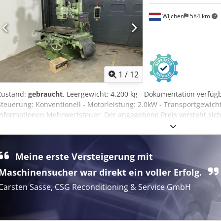
Wijchen
584 km
1
/
12
Zustand:
gebraucht
, Leergewicht: 4.200 kg - Dokumentation verfügba
Steuerung: Konventionell - Motorleistung: 2.0kW - Transportgewicht 
Informationen Mehrwertsteuer: Der angegebene Preis versteht sich
Mehrwertsteuer/Differenzbesteuerung: Mehrwertsteuer abzugsfäh
Afiok Lieferung und Inzahlungnahme jederzeit möglich für alles au
Rossum
Meine erste Versteigerung mit
Maschinensucher war direkt ein voller Erfolg.
Carsten Sasse, CSG Reconditioning & Service GmbH