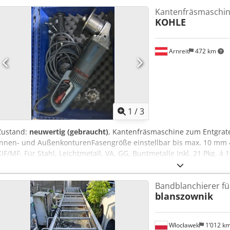
Kantenfräsmaschi
KOHLE
Arnreit
472 km
1
/
3
Zustand:
neuwertig (gebraucht)
, Kantenfräsmaschine zum Entgrate
Innen- und AußenkonturenFasengröße einstellbar bis max. 10 mm 45
KIF/MF. Für Stahl, Leichtmetall, VA, GG, Buntmetalle Inkl. 21 Pkg. 
X11.30.35.45 P25 BS TiCN Inkl. 7 Pkg. á 10 Stk. Befestigungsschrau
erhältlich: 1 Fräskopf 30° Djdpfx Afjtwcn Rsijck 1 Fräskopf 35° 1 Frä
Bandblanchierer fü
MwSt.
blanszownik
Włocławek
1’012 k