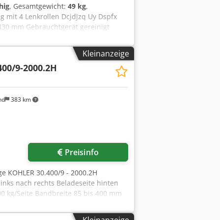
hig
, Gesamtgewicht:
49 kg
,
 mit 4 Lenkrollen Dcjdjzq Uy Dspfx
430 mm Gebrauchtgerät gereinigt
Kleinanzeige
400/9-2000.2H
nd
383 km
Preisinfo
ge KOHLER 30.400/9 - 2000.2H
inks nach rechts Beladeseite hinten
0 kg/Seite Bandbreite 85 bis 400 mm
messer max. 1.800 mm Spreizung:
Hydraulikmotor + Hilfsantrieb zum
Kleinanzeige