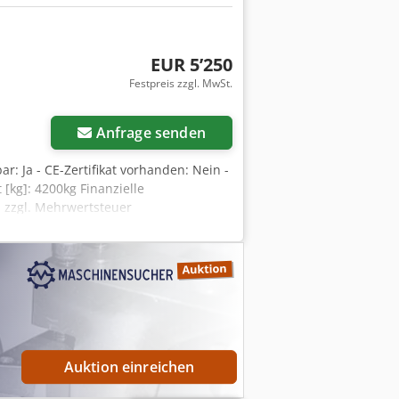
EUR 5’250
Festpreis zzgl. MwSt.
Anfrage senden
r: Ja - CE-Zertifikat vorhanden: Nein -
[kg]: 4200kg Finanzielle
 zzgl. Mehrwertsteuer
ig für Unternehmer Dcodpfxjwnifro
s dem Industriebereich Lukas van
Auktion einreichen