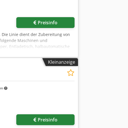
Preisinfo
, Die Linie dient der Zubereitung von
n folgende Maschinen und
per, Entladetisch, halbautomatische
r zerkleinerten Kohl, Salz/Gewürze
ukte wie Rüben, geriebene Paprika),
Kleinanzeige
km
Preisinfo