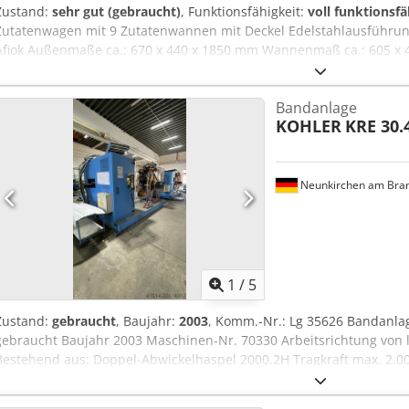
Zustand:
sehr gut (gebraucht)
, Funktionsfähigkeit:
voll funktionsfä
Zutatenwagen mit 9 Zutatenwannen mit Deckel Edelstahlausführung
Afiok Außenmaße ca.: 670 x 440 x 1850 mm Wannenmaß ca.: 605 x 
Bandanlage
KOHLER
KRE 30.
Neunkirchen am Bra
1
/
5
Zustand:
gebraucht
, Baujahr:
2003
, Komm.-Nr.: Lg 35626 Bandanla
gebraucht Baujahr 2003 Maschinen-Nr. 70330 Arbeitsrichtung von l
Bestehend aus: Doppel-Abwickelhaspel 2000.2H Tragkraft max. 2.00
(bei Einsatz Andrückarm) Spreizbereich 360 – 420 mm Außendurch
hydraulisch/Schiebekeilsystem + Nachspannautomatik Antrieb: 2 x 