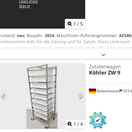
1
/
5
Zustand:
neu
, Baujahr:
2024
, Maschinen-/Fahrzeugnummer:
AES80
zerkleinertem Kohl für die Gärung und für Salate. Diese Linie kan
Ausrüstungen umfassen: Kistenpaletten Dcodpfx Afep E Elueiek Kip
Kohlkernbohrmaschine, Kohlzerkleinerungsmaschine, Förderband fü
Gewürzspender, Spender für geriebene Karotten (oder andere Prod
Zutatenwagen
zusätzliche Funktionsförderer für den Transport.
Köhler
ZW 9
Babenhausen
353 
1
/
4